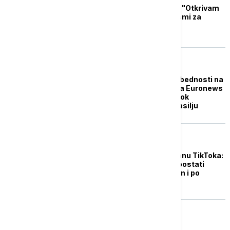
Iva Grujin sa pesmom "Otkrivam
sebe" nastupa na Pesmi za
Evroviziju (VIDEO)
TEHNOLOGIJA
Međunarodni dan bezbednosti na
internetu: Stručnjak za Euronews
o novim opasnim TikTok
trendovima i sajber nasilju
REGION
Albanija ukinula zabranu TikToka:
Aplikacija će ponovo postati
dostupna za oko milion i po
korisnika
POLITIKA