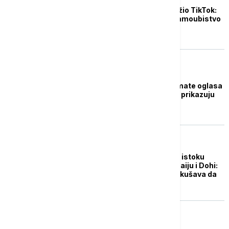
Francuski ministar tužio TikTok:
Algoritam podstiče samoubistvo
među mladima
BIZNIS VESTI
Tiktok uvodi nove formate oglasa
među kojima i one što prikazuju
logo drugog brenda
FOKUS
Eskalacija na Bliskom istoku
pogađa turizam u Dubaiju i Dohi:
TikTok "kampanja" pokušava da
smiri paniku
AKTUELNO IZ KULTURE