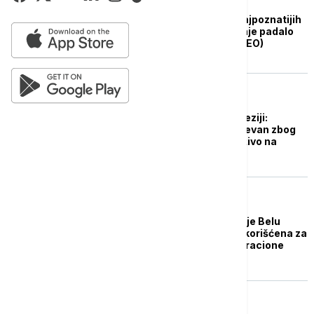
EVROPA
Drama na jednoj od najpoznatijih
plaža u Grčkoj: Kamenje padalo
nadomak kupača (VIDEO)
ŽIVOT
Šerijatski sud u Indoneziji:
Ljubavni par javno bičevan zbog
poljupca u prenosu uživo na
TikToku
FOKUS
Arijana Grande kritikuje Belu
kuću: Njena pesma iskorišćena za
video o akcijama imigracione
službe
AKTUELNO