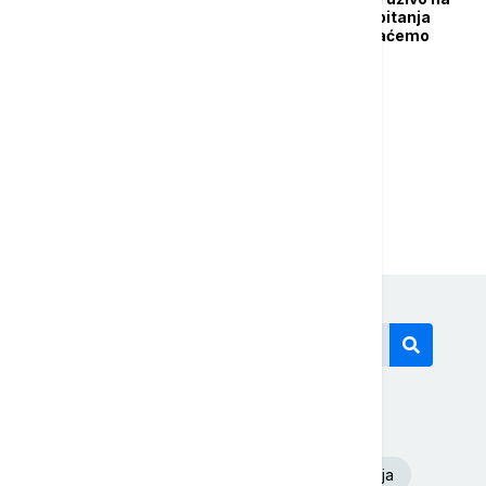
TikToku odgovara na pitanja
građana: Komentarisaćemo
razna čuda (VIDEO)
...
1
2
13
Današnji tagovi
Euronews Srbija
Dunav
Oluja