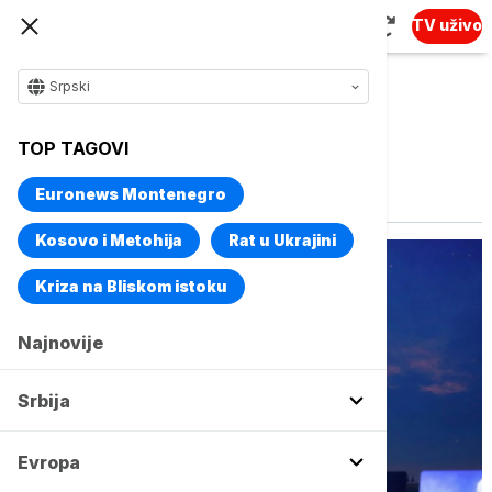
TV uživo
Srpski
TOP TAGOVI
Vise o temi
TikTok
Euronews Montenegro
Kosovo i Metohija
Rat u Ukrajini
Kriza na Bliskom istoku
Najnovije
Srbija
Evropa