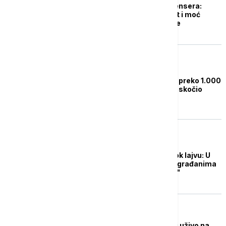
Od "bumera" do influensera:
Vučićev TikTok gambit i moć
digitalne komunikacije
POLITIKA
Vučić: Prosečna plata preko 1.000
evra, realno standard skočio
najmanje 45 odsto
POLITIKA
Vučić prvi put na TikTok lajvu: U
martu predstavljamo građanima
program "Srbija 2035"
POLITIKA
Vučić u petak u 18 sati uživo na