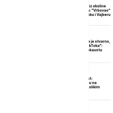
Uhapšen osumnjičeni iz okoline
Beograda za pedofiliju: "Vrbovao"
devojčicu (12) na TikToku i Vajberu
EVROPA
"Đaci više ne znaju šta je stvarno,
a šta lažno zbog AI i TikToka":
Dezinformacije o Holokaustu
došle i do dece
NAUKA
Stereotipi i zabrinutost:
Stručnjaci upozoravaju na
TikTokove sa AI čovekolikim
voćem i povrćem
EVROPA