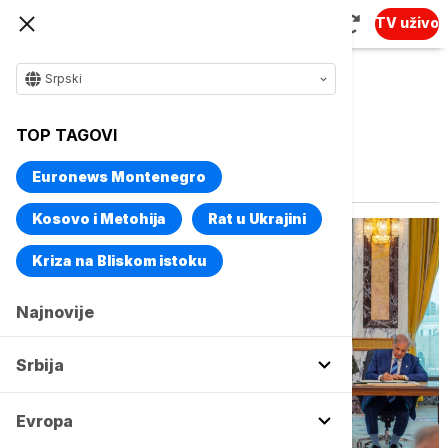
TV uživo
Srpski
TOP TAGOVI
Vise o temi
Pakistan
Euronews Montenegro
Kosovo i Metohija
Rat u Ukrajini
Kriza na Bliskom istoku
Najnovije
Srbija
Evropa