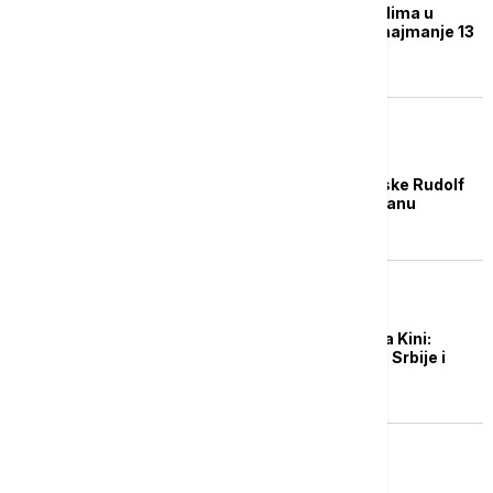
U pakistanskim napadima u
Avganistanu ubijeno najmanje 13
osoba
FOKUS
Načelnik libanske vojske Rudolf
Hajkal u poseti Pakistanu
POLITIKA
Sinhua o poseti Vučića Kini:
"Čelično prijateljstvo" Srbije i
Kine sve snažnije
FOKUS