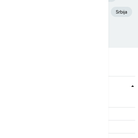
Aleksandar Vučić
Požar
Dunav
Srbija
Ukrajina
Beograd
Teme
Srbija
Evropa
Svet
Biznis
Kultura
Sport