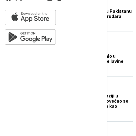
PLANETA
U eksploziji u rudniku u Pakistanu
poginulo najmanje 32 rudara
PLANETA
Deset planinara nestalo u
Pakistanu nakon velike lavine
FOKUS
Broj poginulih u eksploziji u
rudniku u Pakistanu povećao se
na 11, 25 osoba vodi se kao
nestalo
FOKUS