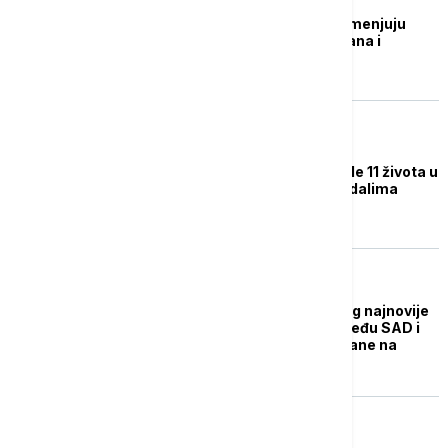
Bagei: Posrednici razmenjuju
poruke između Teherana i
Vašingtona
PLANETA
Monsunske kiše odnele 11 života u
Pakistanu: Među stradalima
uglavnom žene i deca
FOKUS
Pakistan zabrinut zbog najnovije
eskalacije tenzija između SAD i
Irana i pozvao obe strane na
uzdržanost
FOKUS