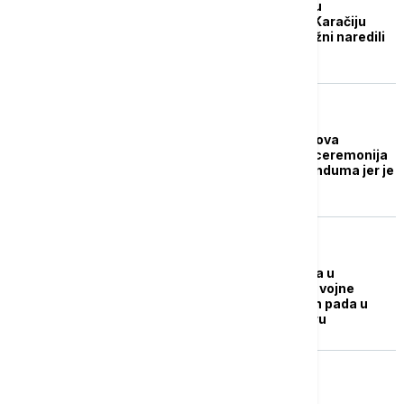
Eksplozija i pucnjava u
pakistanskom gradu Karačiju
izazvali paniku, nadležni naredili
hitnu istragu
FOKUS
Ministar spoljnih poslova
Pakistana: Otkazana ceremonija
potpisivanja memoranduma jer je
potpisan na daljinu
POLITIKA
Helikopterska nesreća u
Pakistanu: Svi putnici vojne
letelice poginuli nakon pada u
pakistanskom Kašmiru
FOKUS