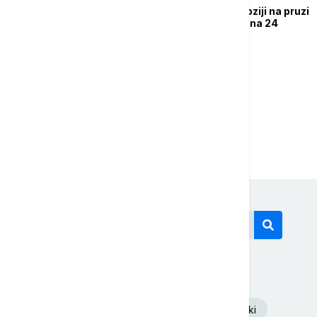
Broj poginulih u eksploziji na pruzi
u Pakistanu porastao na 24
...
1
2
23
Današnji tagovi
Euronews Srbija
Volodimir Zelenski