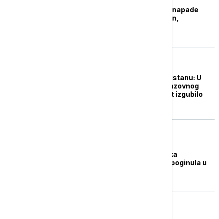
Avganistan pokrenuo napade
dronovima na Pakistan,
povređene dve osobe
FOKUS
Velika tragedija u Pakistanu: U
urušavanju krova obrazovnog
centra u Lahoreu život izgubilo
najmanje 14 dece
FOKUS
Najmanje tri pripadnika
paramilitarnih snaga poginula u
napadu u Karačiju
FOKUS