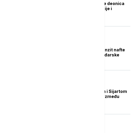
Ubrzano projektovanje deonica
naftovoda između Srbije i
Mađarske
EVROPA
Sijarto: Nastavljen tranzit nafte
preko "Družbe" do Mađarske
POLITIKA
Đedović sa Sorokinom i Sijartom
o izgradnji naftovoda između
Srbije i Mađarske
POLITIKA