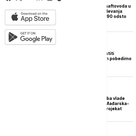
Sumnja na sabotažu naftovoda u
Italiji: Prekidom snabdevanja
Austrija bi ostala bez 90 odsto
sirove nafte
EVROPA
Orban: Ukrajina će pustiti
naftovod "Družba" čim pobedimo
- odmah ujutru
EVROPA
Mađarski mediji: Uredba vlade
proglašava naftovod Mađarska-
Srbija za prioritetan projekat
BIZNIS VESTI