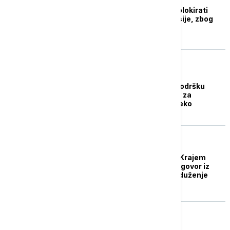
Sijarto: Mađarska će blokirati
sankcije EU protiv Rusije, zbog
naftovoda Družba
EVROPA
Mađarska i Slovačka
nezadovoljne, traže podršku
Brisela: Krive Ukrajinu za
obustavu isporuka preko
naftovoda Družba
BIZNIS VESTI
Đedović Handanović: Krajem
nedelje očekujemo odgovor iz
SAD o zahtevu za produženje
licence NIS-u
BIZNIS VESTI