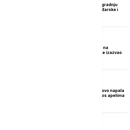
Raspisan tender za izgradnju
naftovoda između Mađarske i
Srbije
EVROPA
Incident na naftovodu na
severoistoku Nemačke izazvao
veliko izlivanje nafte
EVROPA
Ukrajina navodno ponovo napala
naftovod Družba uprkos apelima
Mađarske i Slovačke
BIZNIS VESTI