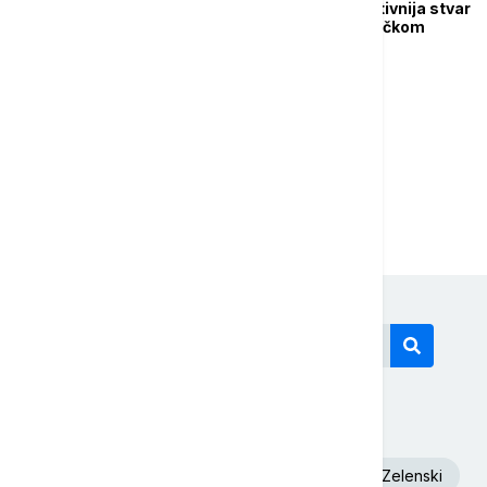
Pastor: EXPO najpozitivnija stvar
u ekonomskom i političkom
pogledu
1
2
Današnji tagovi
Euronews Srbija
Dunav
Volodimir Zelenski