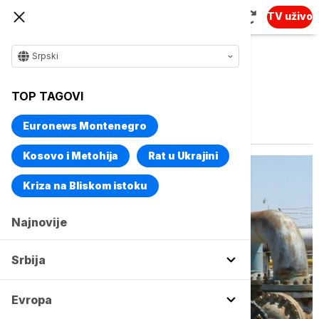
TV uživo
Srpski
TOP TAGOVI
Vise o temi
Naftovod
Euronews Montenegro
Kosovo i Metohija
Rat u Ukrajini
Kriza na Bliskom istoku
Najnovije
Srbija
Evropa