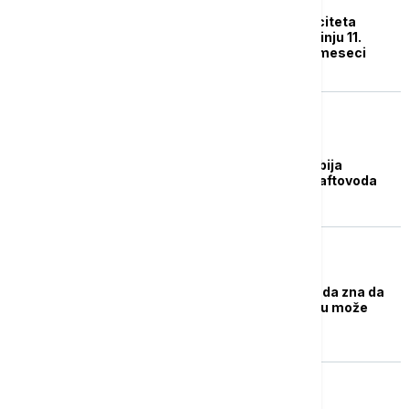
MOL: Testiranja kapaciteta
naftovoda JANAF počinju 11.
marta, trajaće deset meseci
BIZNIS VESTI
Sijarto: Mađarska i Srbija
ubrzavaju izgradnju naftovoda
EVROPA
Orban: Zelenski mora da zna da
napadom na Mađarsku može
samo da izgubi
EVROPA