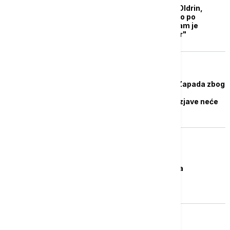
Trampa podržao Baz Oldrin,
astronaut koji je hodao po
Mesecu: "Potreban nam je
dokazan, ozbiljan lider"
PLANETA
Iran odbacuje osude Zapada zbog
lansiranja satelita:
"Intervencionističke izjave neće
smanjiti odlučnost"
NAUKA
Iran poslao kapsulu sa
životinjama u svemir
FOKUS