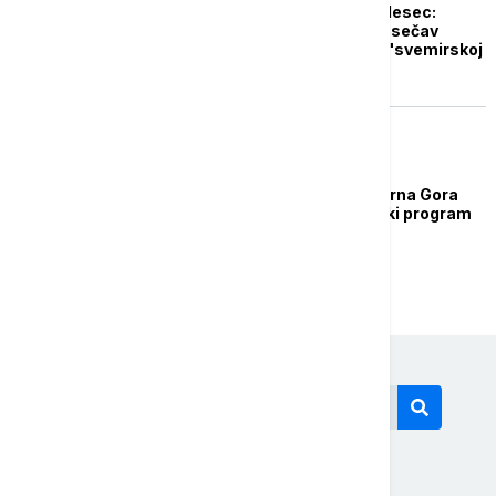
I Japan u pohodu na Mesec:
Uspešno lansiran "Mesečav
snajper", novi igrač u "svemirskoj
trci"
REGION
Abazović najavio da Crna Gora
pokreće svoj svemirski program
Današnji tagovi