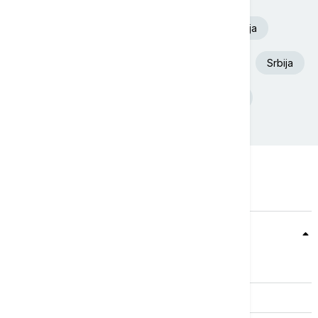
Volodimir Zelenski
Euronews Srbija
Aleksandar Vučić
Požar
Dunav
Srbija
Deliblatska Peščara
Ukrajina
Teme
Srbija
Evropa
Svet
Biznis