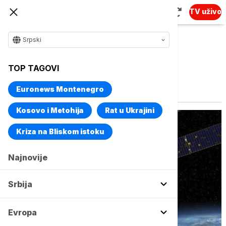
TV uživo
Srpski
TOP TAGOVI
Vise o temi
Svemirski program
Euronews Montenegro
Kosovo i Metohija
Rat u Ukrajini
Kriza na Bliskom istoku
Najnovije
Srbija
Evropa