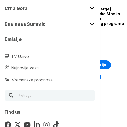
POZNATI
Crna Gora
"Lud za Marsom kao Sergej
Koroljev": Putin uporedio Maska
sa legendarnim šefom
sovjetskog svemirskog programa
Business Summit
Emisije
TOP TAGOVI
TV Uživo
Euronews Montenegro
Kosovo i Metohija
Najnovije vesti
Rat u Ukrajini
Kriza na Bliskom istoku
Vremenska prognoza
Vise o temi
Find us