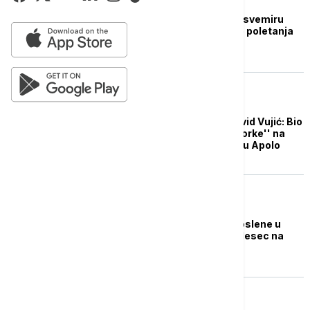
PLANETA
Staršip eksplodirao u svemiru
nekoliko minuta posle poletanja
(VIDEO)
POZNATI
Preminuo naučnik David Vujić: Bio
je član ''srpske sedmorke'' na
svemirskom programu Apolo
BIZNIS VESTI
Boing upozorava zaposlene u
programu rakete za Mesec na
mogućnost otkaza
FOKUS