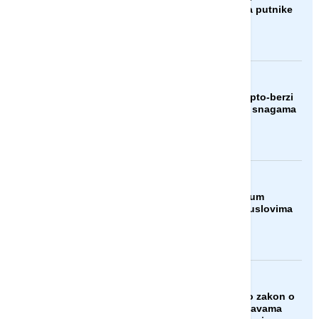
privremene kontrole za putnike
iz Italije
AKTUELNO
SAD uvele sankcije kripto-berzi
zbog pomoći iranskim snagama
AKTUELNO
Italija odbacila ultimatum
Španije: Ni pod kojim uslovima
ne namjeravamo da
preispitujemo odluku
AKTUELNO
Američki Senat usvojio zakon o
sankcijama Rusiji i državama