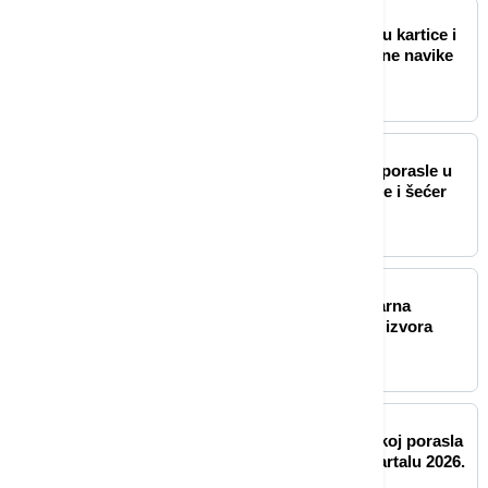
BIZNIS VESTI
Digitalna plaćanja: Kako su kartice i
e-novčanici promenili online navike
BIZNIS VESTI
FAO: Svetske cene hrane porasle u
julu, poskupeli žitarice, ulje i šećer
BIZNIS VESTI
Skobalj: Treba nam nuklearna
elektrana,važno imati više izvora
snabdevanja energijom
BIZNIS VESTI
Nezaposlenost u Francuskoj porasla
na 8,3 odsto u drugom kvartalu 2026.