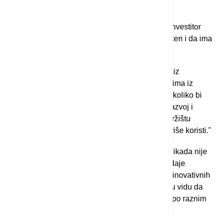
gazdinstava", kaže Radaković.
Kao takođe bitno u ovom pogledu izdvaja to da investitor
uvidi potencijal sektora koji nije dovoljno iskorišćen i da ima
resurse - kadrovske i kapitalne - da to valorizuje.
Stojković pak kaže da bi finansiranje sredstvima iz
pomenutih AIF-ova najviše odgovaralo startapovima iz
oblasti informacionih tehnologija. "S tim u vezi, ukoliko bi
AIF-ovi u narednom periodu ostvarili značajniji razvoj i
zauzeli važniju ulogu u procesu finansiranja na tržištu
kapitala Srbije, IT industrija bi od toga imala najviše koristi."
Može se reći da mladih i inovativnih kompanija nikada nije
dovoljno i da su one oslonac svake privrede, dodaje
profesor. U pogledu edukativne podrške razvoju inovativnih
ideja u Srbiji, on ne vidi neke probleme, imajući u vidu da
postoje brojni seminari i obuke koji se sprovode po raznim
naučnim centrima i tehnološkim parkovima.