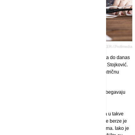
Khakimullin Aleksandr D9 / imageBROKER / Profimedia
"Poznato je da je u Srbiji od Drugog svetskog rata do danas
realizovan samo jedan IPO", naglašava profesor Stojković.
Bila je to operacija kompanije koja proizvodi električnu
energiju iz vetra Fintel Energija 2018. godine.
Uz to, "mlada inovativna preduzeća uglavnom izbegavaju
veliku transparentnost, kao i redovno i kvalitetno
izveštavanje o poslovanju, usled čega sledi i
nezainteresovanost malih investitora za ulaganja u takve
kompanije", kaže on. "SMART listing Beogradske berze je
namenjen upravo malim i inovativnim kompanijama. Iako je