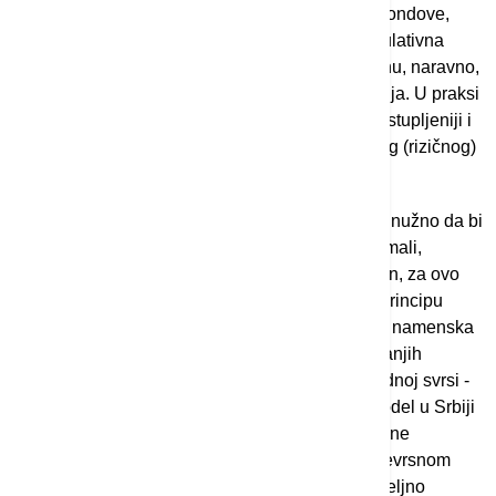
odnosu na redovne (tradicionalne) investicione fondove,
alternativni investicioni fondovi imaju manja regulativna
ograničenja pa mogu investirati u rizičniju imovinu, naravno,
u skladu sa unapred utvrđenom politikom ulaganja. U praksi
postoji veliki broj vrsta ovih fondova, ali su najzastupljeniji i
najpoznatiji hedž-fondovi, fondovi preduzetničkog (rizičnog)
kapitala i fondovi privatnog kapitala."
U krajnjoj liniji, prisustvo fondova kao takvih nije nužno da bi
se delimično ili u potpunosti kupio neki domaći, mali,
razrađeni biznis. Tako je nedavno ponikao i jedan, za ovo
tržište novi model ulaganja, koji funkcioniše po principu
SPV-ja (engl. special purpose vehicle - posebna namenska
kompanija). Reč je o udruživanju većeg broja manjih
investitora u novo pravno lice koje služi samo jednoj svrsi -
ulaganju u drugu organizaciju. Međutim, ovaj model u Srbiji
nema svoju posebnu zakonsku formu i prilagođene
procedure, što u praksi znači podvrgavanje svojevrsnom
testu izdržljivosti kroz složene procese i višenedeljno