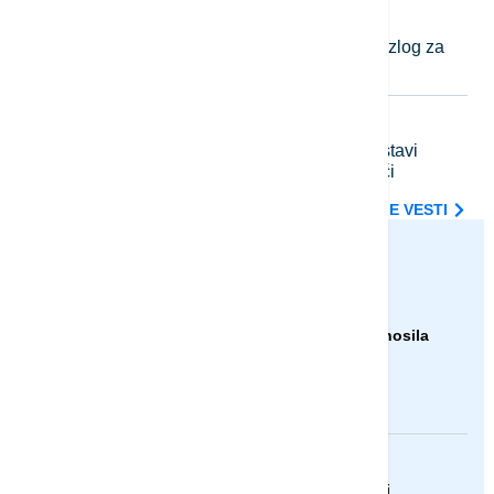
23:49
EVROPA
Kalas: Novi ruski napadi dodatni razlog za
pooštravanje sankcija Moskvi
23:42
PLANETA
Tramp će se žaliti na odluku o obustavi
gradnje balske dvorane u Beloj kući
SVE NAJNOVIJE VESTI
euronews.ba
AKTUELNO
Oluja čupala drveće i nosila
krovove u Rumuniji
AKTUELNO
Španija od sutra uvodi