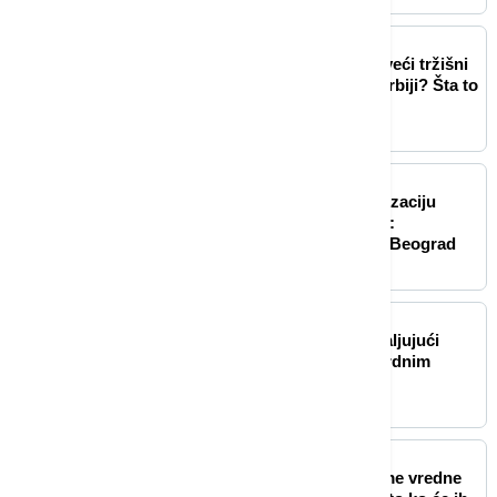
BIZNIS VESTI
Austrian Post postaje najveći tržišni
igrač u dostavi paketa u Srbiji? Šta to
znači za kupce
BIZNIS VESTI
Ekspo 2027 dobija mehanizaciju
vrednu 1,5 milijardi dinara:
Pogledajte šta sve stiže u Beograd
BIZNIS VESTI
MOL povećao profit zahvaljujući
višim cenama nafte i rekordnim
rafinerijskim maržama
BIZNIS VESTI
Ekspo 2027 dobija uniforme vredne