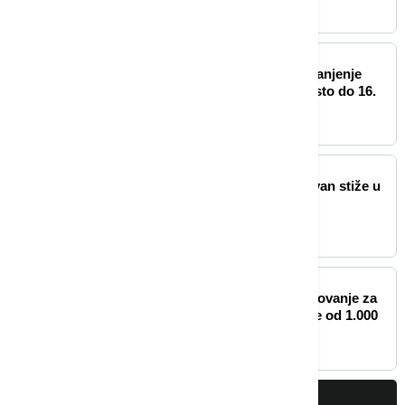
BIZNIS VESTI
Vlada Srbije produžila umanjenje
akciza na gorivo od 20 odsto do 16.
avgusta
BIZNIS VESTI
EKSPO 2027: Ekspo karavan stiže u
Rumu
BIZNIS VESTI
Pavkov: Rekordno interesovanje za
električne automobile, više od 1.000
zahteva za subvencije
PRIKAŽI JOŠ