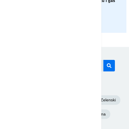
koje kupuju njenu naftu i gas
PRIKAŽI JOŠ
Današnji tagovi
Euronews Srbija
Dunav
Volodimir Zelenski
Beograd
Toplotni talas
Ukrajina
Aleksandar Vučić
Požar