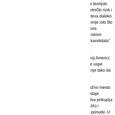
u Srbiji, ali je većina njih bankocentrično i previše teorijski
ustrojeno što znači da im nedostaje onaj 'preduzetnički rizik i
njuh' kako bi ušli u ovu tržišnu nišu koja ipak zahteva daleko
veći stepen iskustva", kaže Radaković i tu napominje isto što
je i Stojković istakao - ovdašnja korporativna kultura
odnosno transparentnost poslovanja je na jako niskom
nivou, što otežava pronalaženje pravih "profitnih kandidata"
za ovu vrstu fonda.
Podsećanja radi, Radaković kaže i da "u razvijenoj Americi,
čak 40 odsto ovakvih specijalizovanih fondova ne uspe
nikad da pronađe nijednu kompaniju za investiranje tako da
novac ulagača propadne".
Inače, AIF-ovi su osmišljeni tako da zauzimaju važno mesto
u tržišno orijentisanim finansijskim sistemima, dodaje
Stojković. "Ova vrsta investicionih fondova sredstva prikuplja
od manjeg ili većeg broja poluprofesionalnih (malih) i
profesionalnih investitora, putem javne i privatne ponude. U