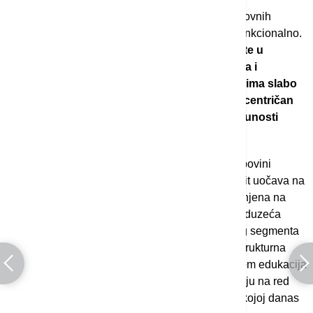
Međutim, problem vidi kod same realizacije poslovnih
poduhvata, jer je samo okruženje po prirodi nefunkcionalno.
"Veoma je teško opstati na tržištu ukoliko niste u
potpunosti inovativni, a to je u našim uslovima i
okolnostima veoma teško. Pored toga, Srbija ima slabo
razvijeno tržište kapitala koje odlukuje bankocentričan
finansijski sistem, dok je akcionarstvo u potpunosti
zanemareno"
, zaključuje profesor.
Komentarišući ponudu i tražnju kada je reč o kupovini
domaćih malih firmi, Radaković kaže da se deficit uočava na
obe strane. "Nerazvijena ekonomija koja je oslonjena na
državne investicije umesto na mala i srednja preduzeća
nikako ne može biti dobra osnova za razvoj ovog segmenta
tržišta kapitala. Dakle, redosled je jasan - prvo strukturna
promena ekonomije i penzionog sistema pa potom edukacija
i istinski razvoj berze i tržišta kapitala i tek na kraju na red
dolaze specifične nadogradnje kao što je ova o kojoj danas