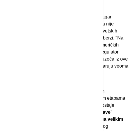
skali.
Profesor Ekonomskog fakulteta u Kragujevcu Dragan
Stojković dodaje pak da je ovaj način investiranja nije
prisutan samo na Zapadu, već širom razvijenih svetskih
tržišta - kako na Njujorškoj, tako i na Šangajskoj berzi. "Na
primer, s ciljem da smanje zavisnost od uvoza američkih
čipova iz oblasti veštačke inteligencije, kineski regulatori
aktivno podržavaju inicijalne javne ponude preduzeća iz ove
oblasti. Danas zahvaljujući tim aktivnostima ostvaruju veoma
dobre rezultate na tom polju."
U načelu, dodaje on, reč je o mladim, inovativnim,
perspektivnim kompanijama kojima su u početnim etapama
razvoja sredstva neophodna - ideja je tu, ali nedostaje
novca. "
Investitori koji prepoznaju i podrže 'prave'
kompanije ostvaruju veliku zaradu, u skladu sa velikim
rizikom koji su prihvatili na početku.
Na kraju tog