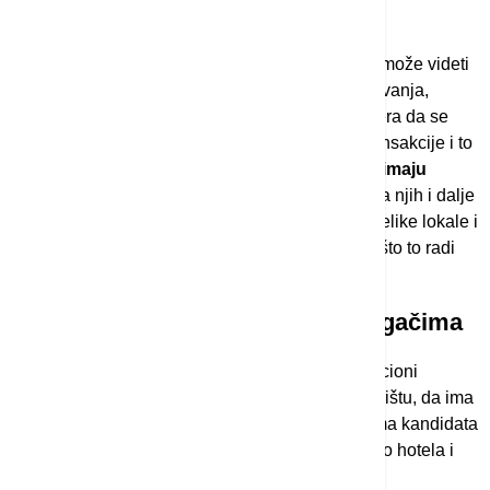
prikupljanje dokumentacije.
Na pitanje da li se među domaćim investitorima može videti
ikakav apetit za preuzimanje nekih manjih poslovanja,
Radaković potvrđuje da je čuo za nekoliko primera da se
velike kompanije i pojedinci upuštaju u takve transakcije i to
su, prema njegovim rečima,
"oni pojedinci koji imaju
'tržišni njuh' i znaju šta rade"
. "Međutim, većina njih i dalje
višak kapitala investira u nekretnine, doduše u velike lokale i
poslovne zgrade, a ne u stambene jedinice kao što to radi
prosečan pojedinac u Srbiji."
Kakve bi firme bile zanimljive ulagačima
Branše mogu biti vrlo raznovrsne, smatra investicioni
stručnjak. "Ključno je da je biznis etabliran na tržištu, da ima
stabilan novčani tok i 'čiste' bilanse. Mislim da ima kandidata
iz svih sektora: od finansijske i IT industrije, preko hotela i
restorana, pa do manjih i srednjih agro zadruga i