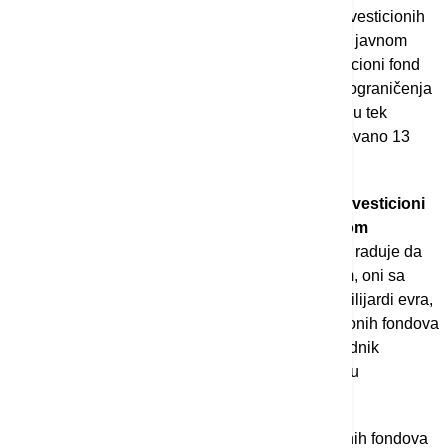
Domaći regulatorni okvir kao dve glavne vrste investicionih
fondova prepoznaje otvoreni investicioni fond sa javnom
ponudom (takozvani UCITS) i alternativni investicioni fond
(AIF), pri čemu je UCITS podložan većem broju ograničenja
i manje je rizičan. AIF-ovi su počeli da se osnivaju tek
poslednjih nekoliko godina, a trenutno je registrovano 13
takvih fondova.
Kako je lane
saopšteno
, krajem avgusta su investicioni
fondovi koji posluju u Srbiji upravljali imovinom
vrednom više od dve milijarde evra.
"Posebno raduje da
otvoreni investicioni fondovi sa javnom ponudom, oni sa
najmanjim rizikom, trenutno upravljaju sa 1,89 milijardi evra,
dok u isto vreme industrija alternativnih investicionih fondova
upravlja sa 142,7 miliona evra", kazao je predsednik
Komisije za hartije od vrednosti Marko Janković u
septembru.
"Istina, došlo je do osnivanja nekoliko alternativnih fondova