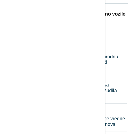
Teška nesreća u Dobanovcima: Teretno vozilo
udarilo pešaka, poginuo na mestu
Najnovije vesti
00:03
DRUŠTVO
Održano takmičenje za najlepšu narodnu
nošnju i najboljeg zdravičara u Guči
23:56
EVROPA
Belorusija proglasila sajt Euronewsa
"ekstremističkim" medijem: Kuća osudila
odluku Minska
23:55
FOKUS
Vojska SAD kupuje laserske sisteme vredne
400 miliona dolara za obaranje dronova