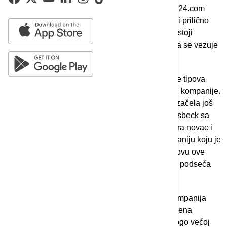
Kako ocenjuje osnivač brokerske kuće Tradewin24.com
Miroslav Radaković, reč je o apsolutno priznatoj i prilično
razvijenoj investicionoj kategoriji u SAD, koja postoji
decenijama i ima čvrstu akademsku podlogu koja se vezuje
upravo za pomenuti Stanford.
"Ono što je bitno napomenuti jeste da postoji više tipova
fondova u zavisnosti od toga kako se preuzimaju kompanije.
ETA fondovi su možda najformalniji tip. Ideja se začela još
davne 1984. godine kada je mladi profesor Grousbeck sa
Stanford Univerziteta prikupio od svojih investitora novac i
potom tražio da preuzme etabliranu mladu kompaniju koju je
nakon preuzimanja vodio i unapređivao. Na osnovu ove
ideje se potom razvio ceo pravac u investiranju", podseća
sagovornik Bloomberg Adrije.
On skreće pažnju na to da berzanska holding kompanija
Berkshire Hathaway legendarnog investitora Vorena
Bafeta ima sličan modus operandi, samo na mnogo većoj