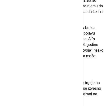
deo regulisanog tržišta, uslovi za ovaj segment tržišta su
dosta fleksibilniji u odnosu na Listing. Međutim, na njemu do
sada nije bilo kompanija, pri čemu nisam optimista da će ih i
biti skorije."
Prema Radakovićevim rečima, razvijena domaća berza,
odnosno tržište kapitala osnovni je preduslov za pojavu
fondovske industrije koja bi ulagala u male biznise. A "s
obzirom na to da se naša berza nakon loma 2008. godine
nikada više oporavila po pitanju prometa, ali i razvoja", teško
je zamisliti da se opisani strani model investiranja može
usvojiti kod nas.
A alternativni fondovi?
Mada Srbija trenutno nema nijedan fond kojim se trguje na
Beogradskoj berzi, poslednjih godina primećuje se izvesno
jačanje sektora investicionih fondova koji nisu listirani na
berzi.