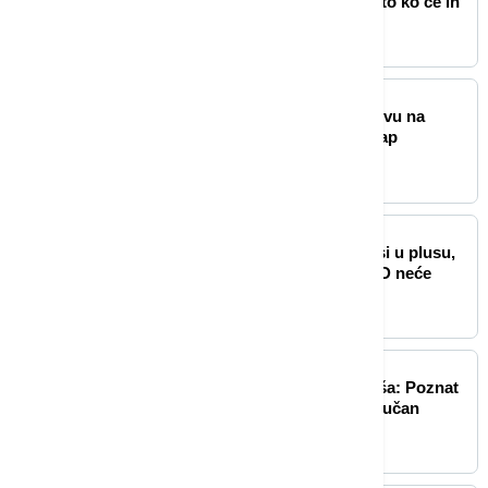
368 miliona dinara: Poznato ko će ih
dizajnirati
BIZNIS VESTI
Folksvagen kreće u ofanzivu na
Ameriku: Sprema prvi pikap
proizveden u SAD
BIZNIS VESTI
Američki berzanski indeksi u plusu,
investitori ocenjuju da FED neće
povećati kamate
BIZNIS VESTI
Ryanair ukida letove iz Niša: Poznat
razlog - aerodrom čeka ključan
odgovor