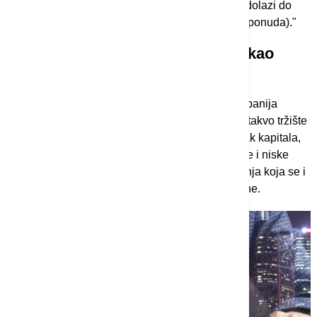
početnog razvojnog puta inovativnih kompanija dolazi do
IPO (engl. initial public offering - inicijalna javna ponuda)."
Beogradska berza se ne nameće kao
rešenje
Međutim, dok je na Zapadu kupovina malih kompanija
postala legitimna investiciona strategija, u Srbiji takvo tržište
praktično ne postoji. Razlog nije samo nedostatak kapitala,
već čitav niz strukturnih problema: od slabe berze i niske
transparentnosti poslovanja, do kulture investiranja koja se i
dalje dominantno oslanja na pomenute nekretnine.