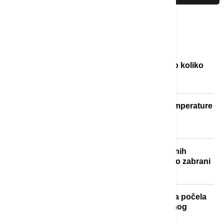
Najčitanije
Objavljene nove cene goriva: Poznato koliko
će koštati benzin i dizel
Toplotni talas u Srbiji na vrhuncu: Temperature
do 40 stepeni, a evo kada se očekuje
zahlađenje
"Nisam izneo ništa novo sem nespornih
činjenica": Lučić za Euronews Srbija o zabrani
ulaska na Kosovo i Metohiju
Stiže dugo očekivano osveženje: Kiša počela
da pada u Beogradu posle višednevnog
toplotnog talasa (VIDEO, FOTO)