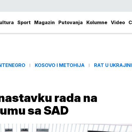
ultura
Sport
Magazin
Putovanja
Kolumne
Video
C
NTENEGRO
KOSOVO I METOHIJA
RAT U UKRAJINI
 nastavku rada na
zumu sa SAD