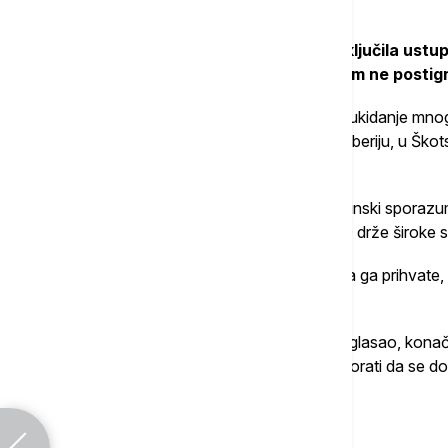
Trampova administracija je takođe isključila ustu
alkoholna pića ili čelik, dok se sporazum ne postig
EP raspravlja o zakonskim predlozima za ukidanje mnog
ključni deo sporazuma postignutog u Ternberiju, u Škots
parlament i vlade članica EU.
Mnogi poslanici su se već žalili da je trgovinski spor
smanji većinu uvoznih carina, dok se SAD drže široke 
Ranije se, međutim, činilo da su spremni da ga prihvat
na moguće nagli porast uvoza iz SAD.
Čak i nakon što komitet za trgovinu bude glasao, konačn
dva, jer će EP i vlade zemalja EU najpre morati da se
Više o...