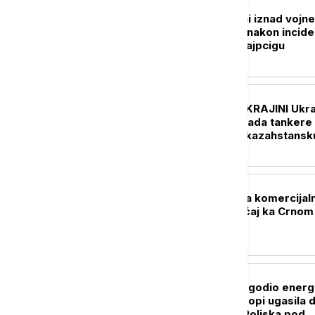
EVROPA
Dronovi primećeni iznad vojne
baze u Nemačkoj nakon incide
na aerodromu u Lajpcigu
EVROPA
UŽIVO
RAT U UKRAJINI Ukrajina
pristala da ne napada tankere 
infrastrukturu za kazahstansk
naftu
EVROPA
Turska ograničava komercijaln
pomorski saobraćaj ka Crnom
moru
EVROPA
Nizak vodostaj pogodio energ
sektor: Suša u Evropi ugasila 
termoelektrana, Poljska pod