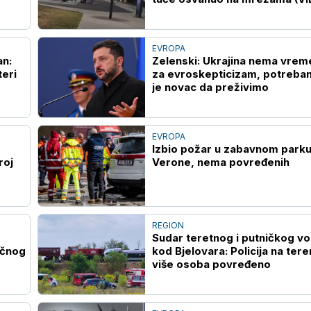
EVROPA
an:
Zelenski: Ukrajina nema vrem
teri
za evroskepticizam, potreba
je novac da preživimo
EVROPA
Izbio požar u zabavnom parku
roj
Verone, nema povređenih
REGION
Sudar teretnog i putničkog v
učnog
kod Bjelovara: Policija na tere
više osoba povređeno