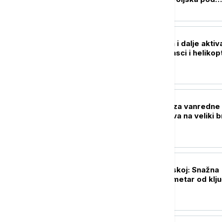
pritiskom
REGION
Požar kod Konjica i dalje aktiv
Na terenu vatrogasci i helikop
OS BiH
EVROPA
Mađarska služba za vanredne
situacije upozorava na veliki b
požara u zemlji
EVROPA
Pao dron u Bugarskoj: Snažna
eksplozija na kilometar od klj
gasovoda