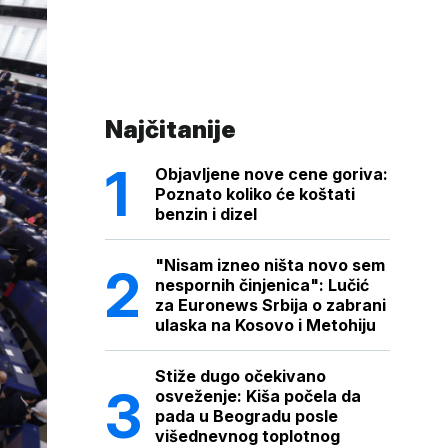
Najčitanije
Objavljene nove cene goriva:
Poznato koliko će koštati
benzin i dizel
"Nisam izneo ništa novo sem
nespornih činjenica": Lučić
za Euronews Srbija o zabrani
ulaska na Kosovo i Metohiju
Stiže dugo očekivano
osveženje: Kiša počela da
pada u Beogradu posle
višednevnog toplotnog