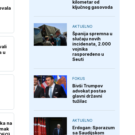
kilometar od
ključnog gasovoda
ovala
AKTUELNO
Španija spremna u
slučaju novih
incidenata, 2.000
ali
vojnika
a u
raspoređeno u
Seuti
FOKUS
Bivši Trumpov
advokat postao
glavni državni
tužilac
AKTUELNO
uka na
Erdogan: Sporazum
imak
sa Saudijskom
DEO)