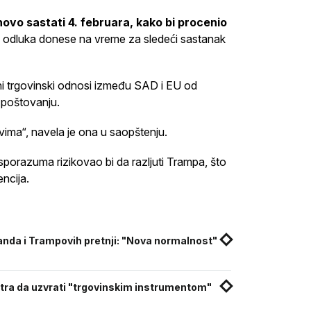
ovo sastati 4. februara, kako bi procenio
se odluka donese na vreme za sledeći sastanak
ani trgovinski odnosi između SAD i EU od
 poštovanju.
vima“, navela je ona u saopštenju.
sporazuma rizikovao bi da razljuti Trampa, što
ncija.
anda i Trampovih pretnji: "Nova normalnost"
tra da uzvrati "trgovinskim instrumentom"