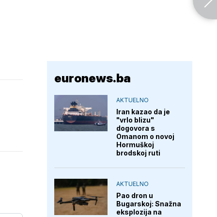
euronews.ba
AKTUELNO
Iran kazao da je
"vrlo blizu"
dogovora s
Omanom o novoj
Hormuškoj
brodskoj ruti
AKTUELNO
Pao dron u
Bugarskoj: Snažna
eksplozija na