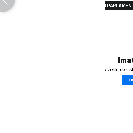
TRGOVINSKI SPORAZUM
EVROPSKI PARLAMEN
TARIFE
Komentari (
0
)
Imat
Ukoliko želite da os
O
Evropa