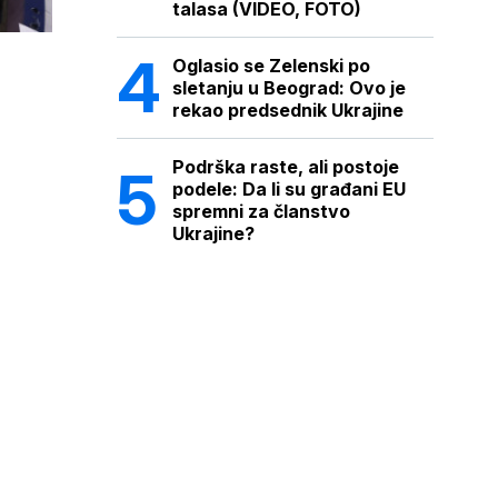
talasa (VIDEO, FOTO)
Oglasio se Zelenski po
sletanju u Beograd: Ovo je
rekao predsednik Ukrajine
Podrška raste, ali postoje
podele: Da li su građani EU
spremni za članstvo
Ukrajine?