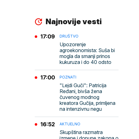
Najnovije vesti
17:09
DRUŠTVO
Upozorenje
agroekonomista: Suša bi
mogla da smanji prinos
kukuruza i do 40 odsto
17:00
POZNATI
"Lejdi Guči": Patricija
Ređani, bivša žena
čuvenog modnog
kreatora Gučija, primljena
na intenzivnu negu
16:52
AKTUELNO
Skupština razmatra
izmene i dopune zakona o