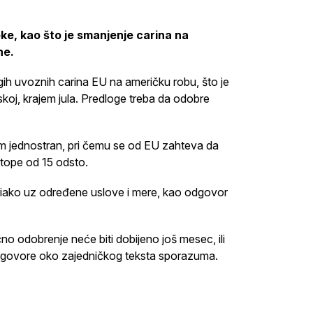
pke, kao što je smanjenje carina na
ne.
ih uvoznih carina EU na američku robu, što je
koj, krajem jula. Predloge treba da odobre
azum jednostran, pri čemu se od EU zahteva da
stope od 15 odsto.
e, iako uz određene uslove i mere, kao odgovor
o odobrenje neće biti dobijeno još mesec, ili
 dogovore oko zajedničkog teksta sporazuma.