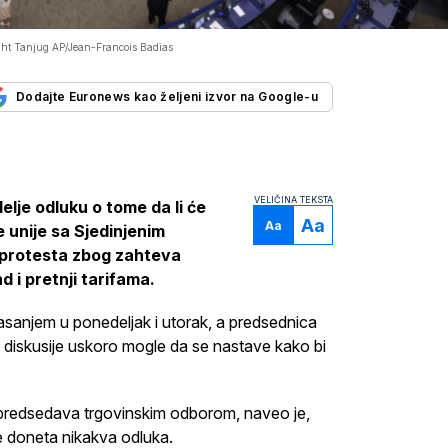
ht Tanjug AP/Jean-Francois Badias
Dodajte Euronews kao željeni izvor na Google-u
VELIČINA TEKSTA
lje odluku o tome da li će
Aa
Aa
unije sa Sjedinjenim
 protesta zbog zahteva
i pretnji tarifama.
lasanjem u ponedeljak i utorak, a predsednica
i diskusije uskoro mogle da se nastave kako bi
 predsedava trgovinskim odborom, naveo je,
e doneta nikakva odluka.