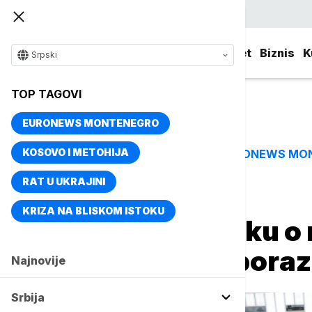
Srpski
Srbija
Evropa
Svet
Biznis
K
Srpski
TOP TAGOVI
EURONEWS MONTENEGRO
KOSOVO I METOHIJA
EURONEWS MO
TOP TAGOVI
RAT U UKRAJINI
Naslovna
Evropa
Briselske vesti
KRIZA NA BLISKOM ISTOKU
EP odložio odluku o
trgovinskom spora
Najnovije
Srbija