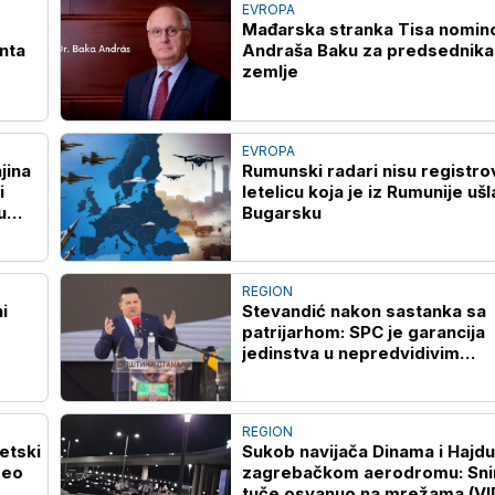
EVROPA
Mađarska stranka Tisa nomin
nta
Andraša Baku za predsednika
zemlje
EVROPA
Rumunski radari nisu registrov
i
letelicu koja je iz Rumunije ušl
u
Bugarsku
REGION
i
Stevandić nakon sastanka sa
patrijarhom: SPC je garancija
jedinstva u nepredvidivim
vremenima
REGION
etski
Sukob navijača Dinama i Hajd
deo
zagrebačkom aerodromu: Sn
tuče osvanuo na mrežama (VI