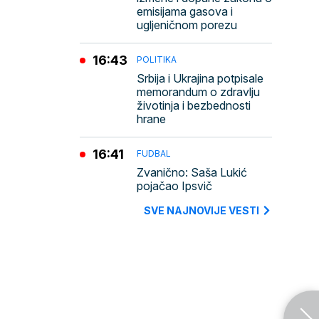
emisijama gasova i
ugljeničnom porezu
16:43
POLITIKA
Srbija i Ukrajina potpisale
memorandum o zdravlju
životinja i bezbednosti
hrane
16:41
FUDBAL
Zvanično: Saša Lukić
pojačao Ipsvič
SVE NAJNOVIJE VESTI