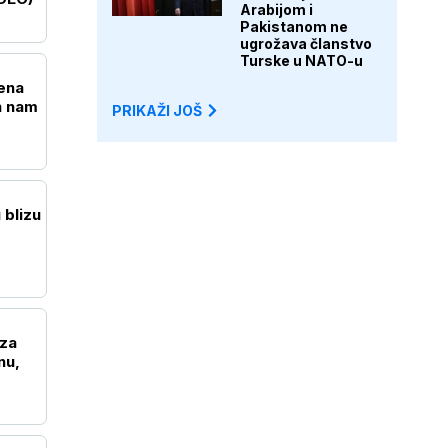
Arabijom i
Pakistanom ne
ugrožava članstvo
Turske u NATO-u
ena
n nam
PRIKAŽI JOŠ
 blizu
oza
nu,