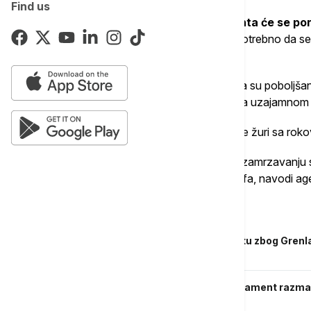
Find us
Pregovarački tim Evropskog parlamenta će se pon
situaciju
“, napisao je on, dodajući da je potrebno da 
odbora 23. i 24. februara.
Švedska liberalka Karin Karlsbro rekla je da su poboljš
vitalnog značaja, ali da se moraju graditi na uzajamnom
“Vrata su otvorena, ali nema potrebe da se žuri sa roko
Bilo koji potez ka značajnom odlaganju ili zamrzavanju 
bi moglo da dovede do viših američkih tarifa, navodi age
Povezane vesti
Lideri EU u Briselu na vanrednom samitu zbog Grenl
u transatlantskim odnosima
Brisel pokreće "bazuku"? Evropski parlament razma
protiv SAD