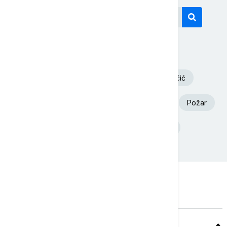
Današnji tagovi
Volodimir Zelenski
Aleksandar Vučić
Euronews Srbija
Dunav
Srbija
Požar
Ukrajina
Deliblatska Peščara
Teme