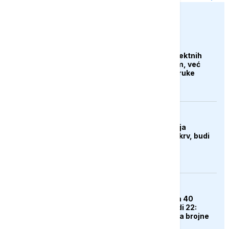
euronews.ba
AKTUELNO
Iran tvrdi da nema direktnih
pregovora sa SAD-om, već
samo razmjenjuju poruke
putem posrednika
DRUŠTVO
Sutra u Sarajevu akcija
darivanja krvi - Daruj krv, budi
opet njihov heroj
DRUŠTVO
Dok gradovi "gore" na 40
stepeni, Jahorina nudi 22:
Ljetna sezona privukla brojne
goste