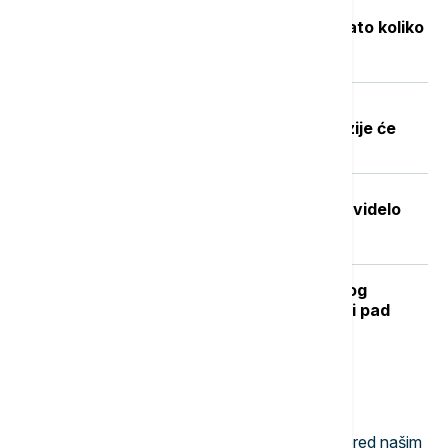
Objavljene nove cene goriva: Poznato koliko
će koštati benzin i dizel
Dobre vesti za najstarije građane:
Povećanje penzija ove godine, penzije će
pratiti rast plata
Stvorena nova boja koju je do sada videlo
samo sedmoro ljudi
Kada se očekuje završetak toplotnog
talasa? RHMZ najavljuje osveženje i pad
temperature
Najnovije vesti
11:57
NAUKA
Evolucija se svakodnevno odvija pred našim