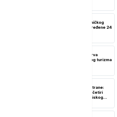
REGION
U sudaru teretnog i putničkog
voza kod Bjelovara povređene 24
osobe
EVROPA
Novi protesti žitelja ostrva
Majorka protiv masovnog turizma
EVROPA
Odbrana nuklearne elektrane:
Rumunija potopila tri od četiri
barže na Dunavu zbog niskog
vodostaja
EVROPA