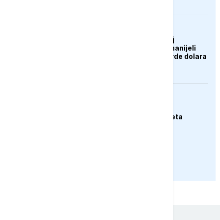
AKTUELNO
Zelenski o ukrajinskoj
operaciji: Rusiji smo nanijeli
gubitke od 12,2 milijarde dolara
EVROPA
Njemački ministar:
Svakodnevna smo meta
hibridnog ratovanja
PRIKAŽI JOŠ