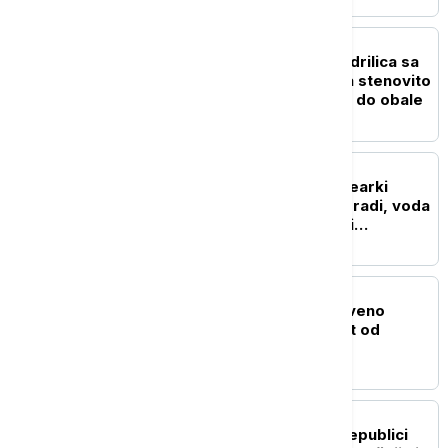
EVROPA
Drama kod Naksosa: Jedrilica sa
šest ljudi nasukala se na stenovito
dno, svi bezbedno došli do obale
REGION
Blok 2 u rumunskoj nuklearki
Černavoda nastavlja da radi, voda
Dunava porasla za četiri
centimetra
EVROPA
U Grčkoj proglašeno crveno
upozorenje na opasnost od
požara
EVROPA
Dodik: Podrška Srbije Republici