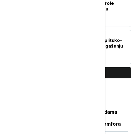
Bruner: Unutrašnje kontrole
granica Španije i Italije su
privremene
REGION
Požar kod Lećevice u Splitsko-
dalmatinskoj županiji: U gašenju
angažovani i kanaderi
PRIKAŽI JOŠ
Najčitanije
Važan svedok antičke istorije: U vodama
Sicijlije otkriveni ostaci potonulog
starorimskog broda sa 100 vinskih amfora