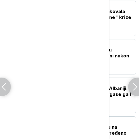
EVROPA
Italijanska opozicija kritikovala
Meloni zbog "neosnovane" krize
sa Španijom
REGION
Požari u blizini Trebinja u
Republici Srpskoj ugašeni nakon
devet dana
REGION
Požar na planini Kruja u Albaniji:
Ugroženo oko 30 kuća, gase ga i
helikopteri
EVROPA
Eksplozija gasa u kampu na
festivalu Taubertal, povređeno
deset ljudi