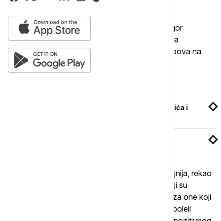
Podsetimo, direktor Instituta za javno zdravlje Igor
Galić jutros je kazao da se od sutra do 2. avgusta
privremeno zabranjuje rad diskoteka, noćnih klubova na
otvorenom i u zatvorenom.
Povezane vesti
Crna Gora uvodi strože mere: Vlasnicima kafića i
restorana preti zatvaranje od 15 do 30 dana
Nakon 16 meseci u Kotor stigao prvi kruzer
Ukoliko epidemiološka situacija tada bude povoljnija, rekao
je, navedeni objekti počinju sa radom, za one koji su
vakcinisani u celosti ili su dobili prvu dozu, kao i za one koji
poseduju negativan PCR test ili dokaz da su preboleli
COVID 19, a da je prošlo manje od 180 dana od pozitivnog