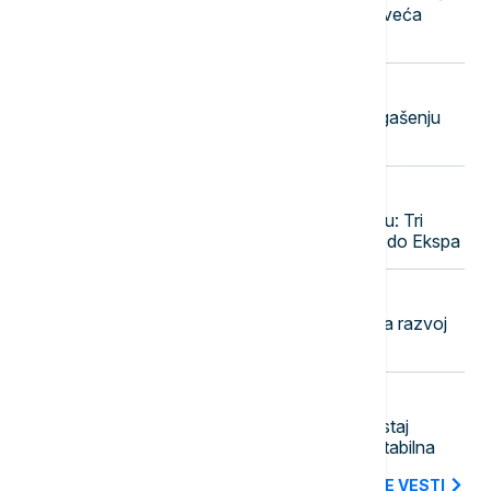
očima: Kako su gradovi postali najveća
laboratorija životinjskog sveta
11:46
CRNA GORA
Tri požara aktivna u Crnoj Gori: U gašenju
angažovani helikopteri i avioni
11:43
POLITIKA
Vučić o Starom železničkom mostu: Tri
nivoa, kafići i vidikovac, završetak do Ekspa
11:38
POLITIKA
Vučević u Svilajncu o planovima za razvoj
opštine i bolji život građana
11:27
POLITIKA
Đedović Handanović: Nizak vodostaj
Dunava stvara izazove, situacija stabilna
SVE NAJNOVIJE VESTI