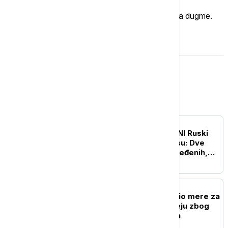
Ukoliko želite da ostavite komentar, kliknite na dugme.
OSTAVI KOMENTAR
Evropa
EVROPA
UŽIVO
RAT U UKRAJINI Ruski
napadi na Harkov i Odesu: Dve
osobe stradale, 18 povređenih,
pogođene stambene zgrade
EVROPA
Britanski premijer najavio mere za
građane: Kreće na turneju zbog
rastućih troškova života