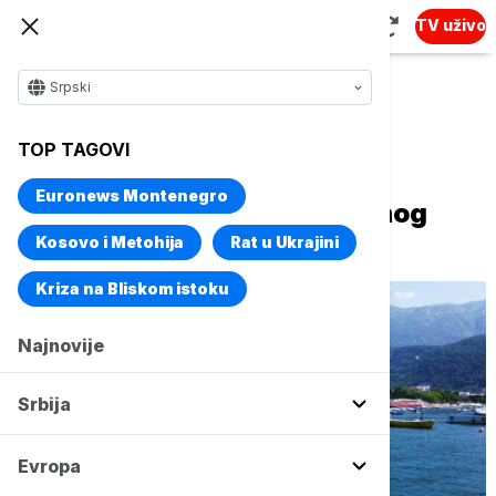
TV uživo
Srpski
Naslovna
Evropa
Region
TOP TAGOVI
Vlasnici diskoteka u Budvi
Euronews Montenegro
protestovali zbog privremenog
zatvaranja noćnih klubova
Kosovo i Metohija
Rat u Ukrajini
Kriza na Bliskom istoku
Najnovije
Srbija
Evropa