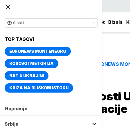
Srpski
Srbija
Evropa
Svet
Biznis
K
Srpski
TOP TAGOVI
EURONEWS MONTENEGRO
KOSOVO I METOHIJA
EURONEWS MO
TOP TAGOVI
RAT U UKRAJINI
Naslovna
Evropa
Region
KRIZA NA BLISKOM ISTOKU
Savet bezbednosti U
održao konsultacije 
Najnovije
situaciji u BiH
Srbija