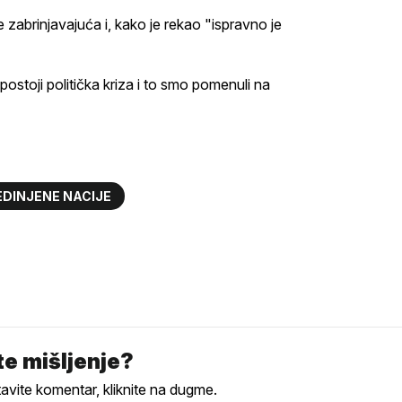
 zabrinjavajuća i, kako je rekao "ispravno je
postoji politička kriza i to smo pomenuli na
EDINJENE NACIJE
e mišljenje?
tavite komentar, kliknite na dugme.