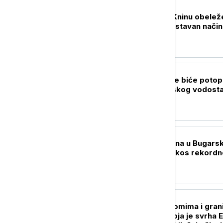
REGION
Pupovac: Oluja u Kninu obelež
na drastično antiustavan način
EVROPA
ANAR: Četiri barže biće potop
u Dunavu zbog niskog vodosta
kod Černavode
EVROPA
Nuklearna elektrana u Bugarsk
radi normalno uprkos rekordn
niskom Dunavu
EVROPA
Redovi na aerodromima i gran
prelazima u EU: Koja je svrha 