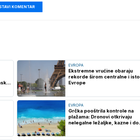
STAVI KOMENTAR
EVROPA
Ekstremne vrućine obaraju
rekorde širom centralne i ist
nsku
Evrope
EVROPA
Grčka pooštrila kontrole na
plažama: Dronovi otkrivaju
nelegalne ležaljke, kazne i do
73.000 evra