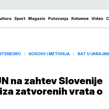
ultura
Sport
Magazin
Putovanja
Kolumne
Video
C
NTENEGRO
KOSOVO I METOHIJA
RAT U UKRAJINI
N na zahtev Slovenije
iza zatvorenih vrata o