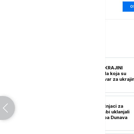
O
Evropa
EVROPA
UŽIVO
RAT U UKRAJINI
Pogođena tri broda koja su
prevozila vojni tovar za ukraji
vojsku
EVROPA
Budimpešta: Stručnjaci za
deaktiviranje bombi uklanjali
eksploziv sa nasipa Dunava