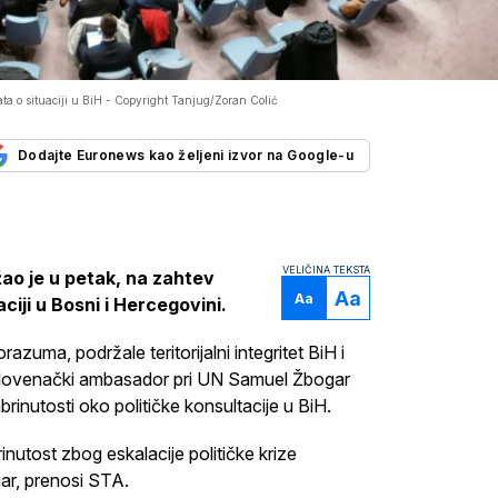
ta o situaciji u BiH -
Copyright Tanjug/Zoran Colić
Dodajte Euronews kao željeni izvor na Google-u
VELIČINA TEKSTA
ao je u petak, na zahtev
Aa
Aa
ciji u Bosni i Hercegovini.
uma, podržale teritorijalni integritet BiH i
e slovenački ambasador pri UN Samuel Žbogar
brinutosti oko političke konsultacije u BiH.
brinutost zbog eskalacije političke krize
ogar, prenosi STA.