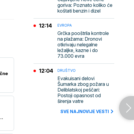
goriva: Poznato koliko će
koštati benzin i dizel
12:14
EVROPA
Grčka pooštrila kontrole
na plažama: Dronovi
otkrivaju nelegalne
ležaljke, kazne i do
73.000 evra
12:04
DRUŠTVO
očne
Evakuisani delovi
Šumarka zbog požara u
Deliblatskoj peščari:
Postoji opasnost od
širenja vatre
SVE NAJNOVIJE VESTI