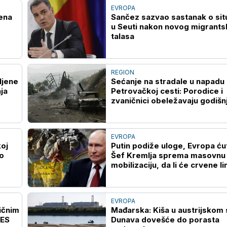
EVROPA
ena
Sančez sazvao sastanak o situ
u Seuti nakon novog migrant
talasa
REGION
ljene
Sećanje na stradale u napadu
ja
Petrovačkoj cesti: Porodice i
zvaničnici obeležavaju godišn
EVROPA
oj
Putin podiže uloge, Evropa ćut
o
Šef Kremlja sprema masovnu
mobilizaciju, da li će crvene lin
biti povučene?
EVROPA
ičnim
Mađarska: Kiša u austrijskom 
EES
Dunava dovešće do porasta