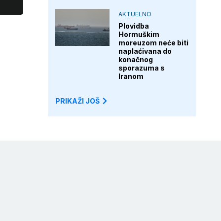
AKTUELNO
Plovidba
Hormuškim
moreuzom neće biti
naplaćivana do
konačnog
sporazuma s
Iranom
PRIKAŽI JOŠ