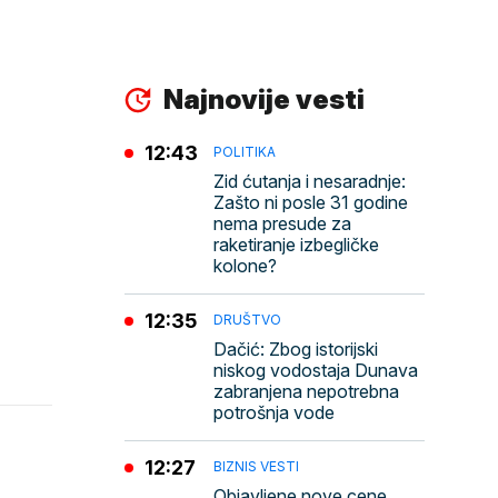
Najnovije vesti
12:43
POLITIKA
Zid ćutanja i nesaradnje:
Zašto ni posle 31 godine
nema presude za
raketiranje izbegličke
kolone?
12:35
DRUŠTVO
Dačić: Zbog istorijski
niskog vodostaja Dunava
zabranjena nepotrebna
potrošnja vode
12:27
BIZNIS VESTI
Objavljene nove cene