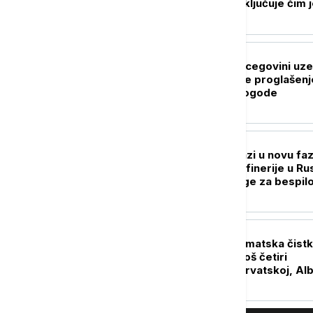
sistema ako se isključuje čim 
preopterećen?
REGION
Suša u Bosni i Hercegovini uze
danak: Ratari traže proglašenj
elementarne nepogode
EVROPA
Rat dronovima ulazi u novu faz
Ukrajina napala rafinerije u Rusi
Putin formira snage za bespil
sisteme
EVROPA
Nastavlja se diplomatska čistk
Zelenski smenio još četiri
ambasadora - u Hrvatskoj, Alba
Crnoj Gori i Pakistanu