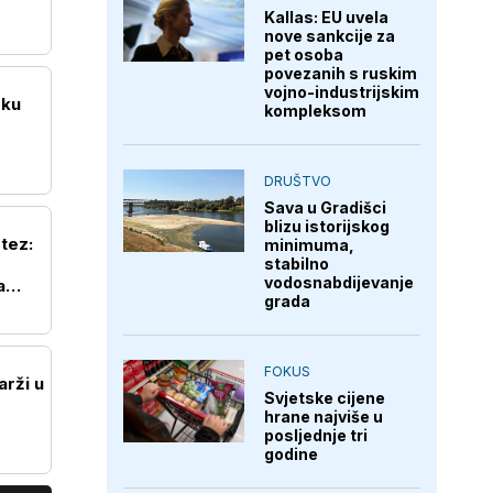
Kallas: EU uvela
nove sankcije za
pet osoba
povezanih s ruskim
vojno-industrijskim
sku
kompleksom
DRUŠTVO
Sava u Gradišci
blizu istorijskog
tez:
minimuma,
stabilno
vodosnabdijevanje
a
grada
FOKUS
arži u
Svjetske cijene
hrane najviše u
posljednje tri
godine