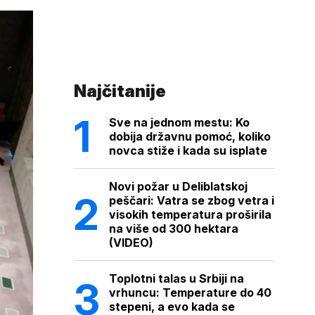
Najčitanije
Sve na jednom mestu: Ko
dobija državnu pomoć, koliko
novca stiže i kada su isplate
Novi požar u Deliblatskoj
peščari: Vatra se zbog vetra i
visokih temperatura proširila
na više od 300 hektara
(VIDEO)
Toplotni talas u Srbiji na
vrhuncu: Temperature do 40
stepeni, a evo kada se