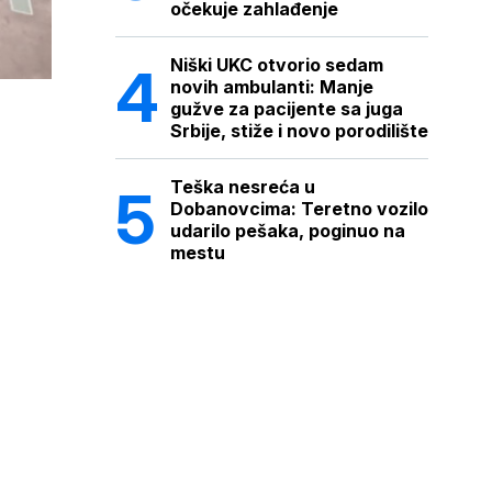
očekuje zahlađenje
Niški UKC otvorio sedam
novih ambulanti: Manje
gužve za pacijente sa juga
Srbije, stiže i novo porodilište
Teška nesreća u
Dobanovcima: Teretno vozilo
udarilo pešaka, poginuo na
mestu