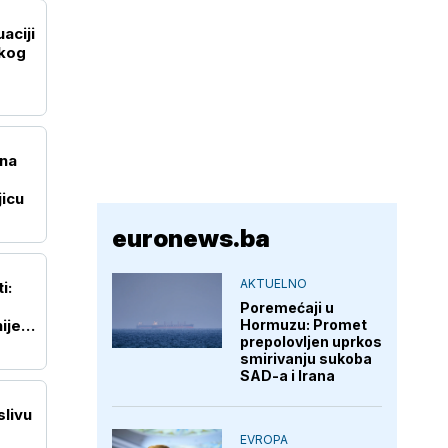
aciji
skog
 na
jicu
euronews.ba
AKTUELNO
i:
Poremećaji u
Hormuzu: Promet
ije
prepolovljen uprkos
smirivanju sukoba
SAD-a i Irana
slivu
EVROPA