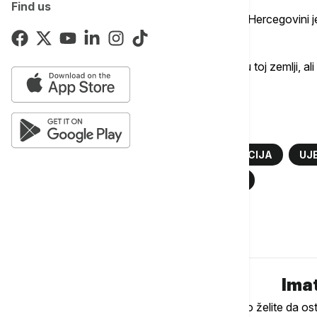
Find us
Prema njegovim rečima situacija u Bosni i Hercegovini je
da Savet bezbednosti to primi k znanju".
"Ne mislim da postoji bezbednosna kriza u toj zemlji, ali 
konsultacijama", rekao je Žbogar.
Više o...
SAVET BEZBEDNOSTI UJEDINJENIH NACIJA
UJ
SAVET BEZBEDNOSTI
SLOVENIJA
Komentari (
0
)
Imat
Ukoliko želite da os