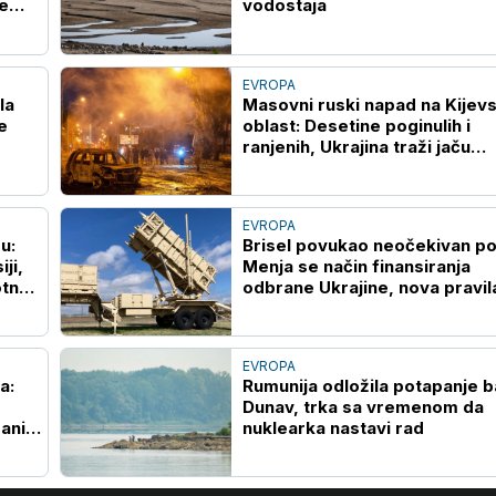
je
vodostaja
EVROPA
la
Masovni ruski napad na Kijev
e
oblast: Desetine poginulih i
ranjenih, Ukrajina traži jaču
protivvazdušnu odbranu
EVROPA
u:
Brisel povukao neočekivan po
ji,
Menja se način finansiranja
otne
odbrane Ukrajine, nova pravil
otvaraju vrata za Kijev
EVROPA
a:
Rumunija odložila potapanje b
Dunav, trka sa vremenom da
niji,
nuklearka nastavi rad