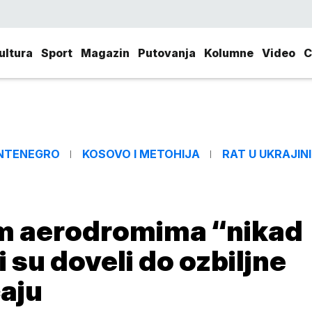
ultura
Sport
Magazin
Putovanja
Kolumne
Video
C
NTENEGRO
KOSOVO I METOHIJA
RAT U UKRAJINI
m aerodromima “nikad
i su doveli do ozbiljne
ćaju