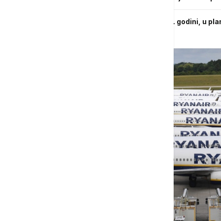
Er Srbiji prevezla milion putnika u 2025. godini, u pla