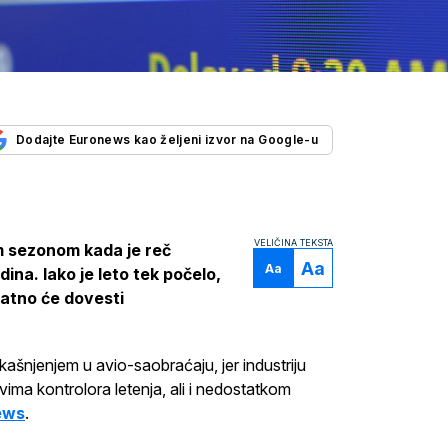
Dodajte Euronews kao željeni izvor na Google-u
VELIČINA TEKSTA
m sezonom kada je reč
Aa
Aa
ina. Iako je leto tek počelo,
odatno će dovesti
kašnjenjem u avio-saobraćaju, jer industriju
ima kontrolora letenja, ali i nedostatkom
ews
.