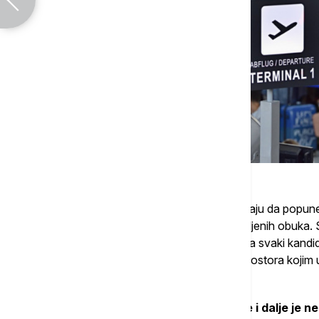
Kontrolni centri širom Evrope teško uspevaju da popune
pandemijskih budžetskih rezova i obustavljenih obuka. 
letenja potrebno najmanje 18 meseci
, a svaki kand
evropskog, fragmentisanog vazdušnog prostora kojim upra
nisu na vidiku.
U zemljama poput
Francuske i Nemačke i dalje je n