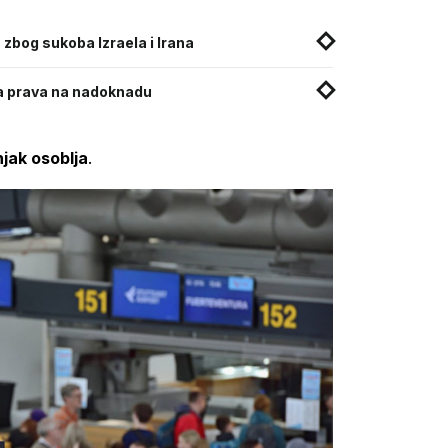
 zbog sukoba Izraela i Irana
ja prava na nadoknadu
jak osoblja
.