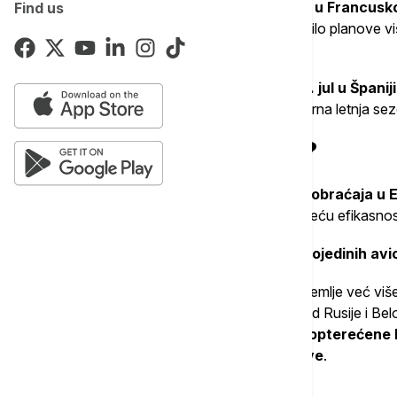
Početkom jula, štrajkovi kontrolora letenja
u Francusko
Find us
letova u samo dva dana
, što je poremetilo planove v
putnicima, ali i čelnicima avio-kompanija.
Kako se
novi štrajkovi najavljuju za 26. jul u Španiji i
reaguje. Međutim, nade da nas očekuje mirna letnja se
Šta je dovelo do krize?
Prema podacima "Eurocontrola",
nivo saobraćaja u E
godine
. Međutim, umesto da to donese veću efikasnost
Jedan od glavnih razloga je
zatvaranje pojedinih avi
Zbog rata u Ukrajini, vazdušni prostor te zemlje već viš
zabranila svojim kompanijama prelete iznad Rusije i Bel
stotina dnevnih letova kroz uske, preopterećene 
navodi
vremenske nepogode i štrajkove
.