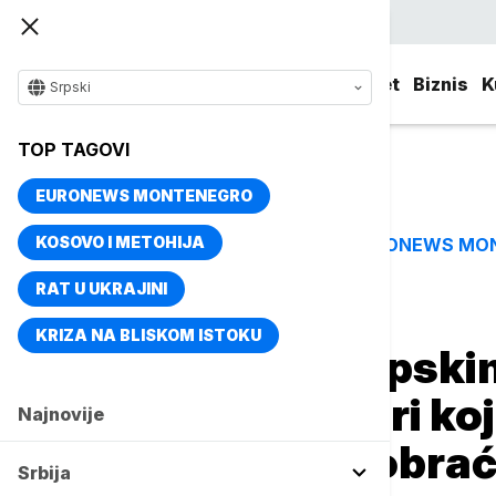
Srpski
Srbija
Evropa
Svet
Biznis
K
Srpski
TOP TAGOVI
EURONEWS MONTENEGRO
KOSOVO I METOHIJA
EURONEWS MO
TOP TAGOVI
RAT U UKRAJINI
Naslovna
Evropa
KRIZA NA BLISKOM ISTOKU
Sezona na evropski
gora”: Svi faktori koj
Najnovije
krize u avio-saobra
Srbija