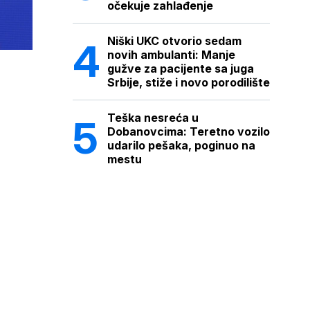
očekuje zahlađenje
Niški UKC otvorio sedam
novih ambulanti: Manje
gužve za pacijente sa juga
Srbije, stiže i novo porodilište
Teška nesreća u
Dobanovcima: Teretno vozilo
udarilo pešaka, poginuo na
mestu