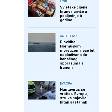
FOKUS
Svjetske cijene
hrane najviše u
posljednje tri
godine
AKTUELNO
Plovidba
Hormuškim
moreuzom neće biti
naplaćivana do
konačnog
sporazuma s
Iranom
EVROPA
Hantavirus se
vratio u Evropu,
struka najavila
hitan sastanak