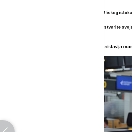
Povezane vesti
Avio-kompanije otkazuju letove preko Bliskog istoka
Otkazan vam je let? Saznajte kako da ostvarite svo
Ipak, veći problem od preopterećenosti predstavlja
man