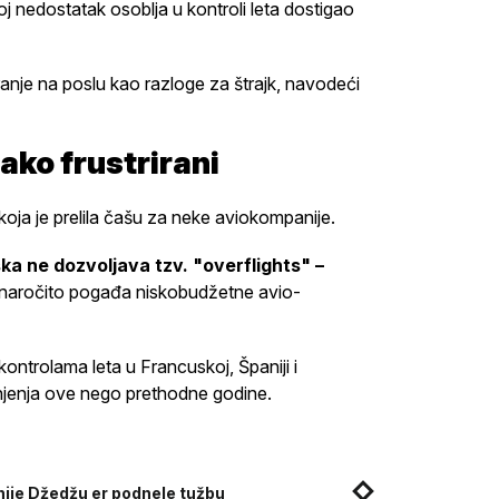
j nedostatak osoblja u kontroli leta dostigao
anje na poslu kao razloge za štrajk, navodeći
ako frustrirani
koja je prelila čašu za neke aviokompanije.
ka ne dozvoljava tzv. "overflights" –
 naročito pogađa niskobudžetne avio-
kontrolama leta u Francuskoj, Španiji i
jenja ove nego prethodne godine.
ije Džedžu er podnele tužbu