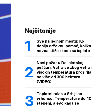
Najčitanije
Sve na jednom mestu: Ko
dobija državnu pomoć, koliko
novca stiže i kada su isplate
Novi požar u Deliblatskoj
peščari: Vatra se zbog vetra i
visokih temperatura proširila
na više od 300 hektara
(VIDEO)
Toplotni talas u Srbiji na
vrhuncu: Temperature do 40
stepeni, a evo kada se