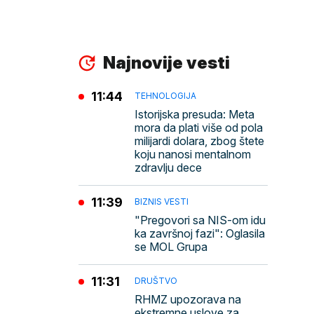
Najnovije vesti
11:44
TEHNOLOGIJA
Istorijska presuda: Meta
mora da plati više od pola
milijardi dolara, zbog štete
koju nanosi mentalnom
zdravlju dece
11:39
BIZNIS VESTI
"Pregovori sa NIS-om idu
ka završnoj fazi": Oglasila
se MOL Grupa
11:31
DRUŠTVO
RHMZ upozorava na
ekstremne uslove za