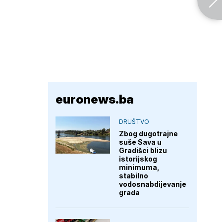
euronews.ba
DRUŠTVO
Zbog dugotrajne
suše Sava u
Gradišci blizu
istorijskog
minimuma,
stabilno
vodosnabdijevanje
grada