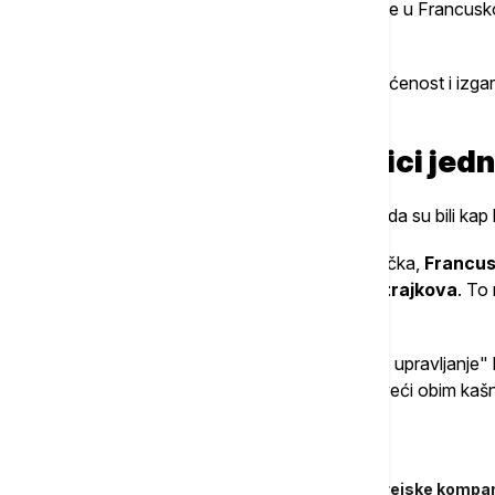
France-KLM grupe Ben Smit izjavio je da je u Francusko
čak 25 odsto.
Istovremeno, kontrolori navode preopterećenost i izgar
da radnici zahtevaju bolje uslove.
Putnici i avio-prevoznici jedn
Štrajkovi u Francuskoj početkom jula možda su bili kap 
Za razliku od zemalja kao što su Italija i Grčka,
Francus
prelete preko svoje teritorije tokom štrajkova
. To
prevoznike.
Ryanair
je oštro kritikovao "katastrofalno upravljanje" 
Nemačkoj, uz upozorenje da se očekuje veći obim kašn
Povezane vesti
Porodice žrtava udesa aviona južnokorejske kompan