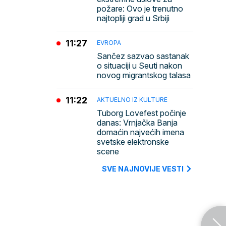
požare: Ovo je trenutno
najtopliji grad u Srbiji
11:27
EVROPA
Sančez sazvao sastanak
o situaciji u Seuti nakon
novog migrantskog talasa
11:22
AKTUELNO IZ KULTURE
Tuborg Lovefest počinje
danas: Vrnjačka Banja
domaćin najvećih imena
svetske elektronske
scene
SVE NAJNOVIJE VESTI