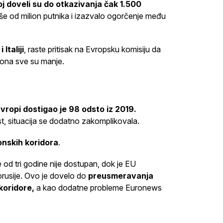
j doveli su do otkazivanja čak 1.500
iše od milion putnika i izazvalo ogorčenje među
 Italiji
, raste pritisak na Evropsku komisiju da
zona sve su manje.
vropi dostigao je 98 odsto iz 2019.
, situacija se dodatno zakomplikovala.
onskih koridora
.
e od tri godine nije dostupan, dok je EU
orusije. Ovo je dovelo do
preusmeravanja
koridore,
a kao dodatne probleme Euronews