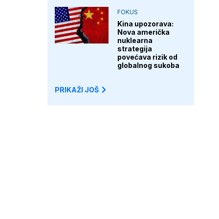
FOKUS
Kina upozorava:
Nova američka
nuklearna
strategija
povećava rizik od
globalnog sukoba
PRIKAŽI JOŠ