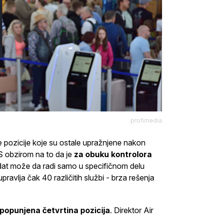
profimedia
 pozicije koje su ostale upražnjene nakon
S obzirom na to da je
za obuku kontrolora
idat može da radi samo u specifičnom delu
vlja čak 40 različitih službi - brza rešenja
epopunjena četvrtina pozicija
. Direktor Air