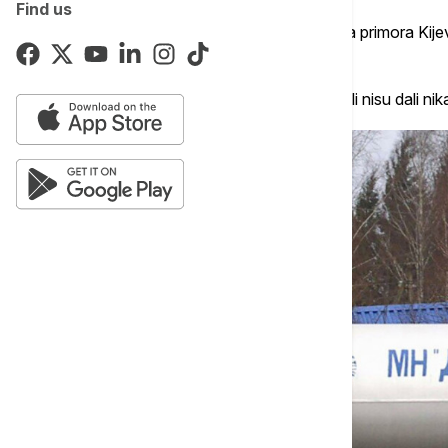
Find us
Izvori iz industrije rekli su da bi to moglo da primora K
suspenzija nastavi.
Ostali izvori su potvrdili da je bilo izvoza, ali nisu dali 