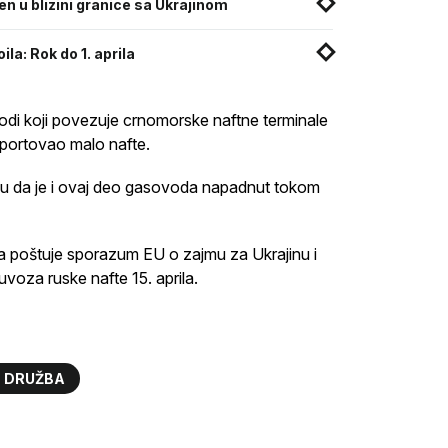
n u blizini granice sa Ukrajinom
a: Rok do 1. aprila
odi koji povezuje crnomorske naftne terminale
sportovao malo nafte.
redu da je i ovaj deo gasovoda napadnut tokom
a poštuje sporazum EU o zajmu za Ukrajinu i
voza ruske nafte 15. aprila.
 DRUŽBA