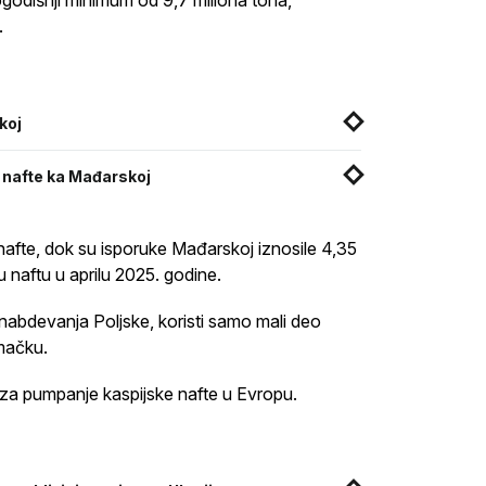
ogodišnji minimum od 9,7 miliona tona,
.
koj
ke nafte ka Mađarskoj
nafte, dok su isporuke Mađarskoj iznosile 4,35
u naftu u aprilu 2025. godine.
snabdevanja Poljske, koristi samo mali deo
mačku.
 za pumpanje kaspijske nafte u Evropu.