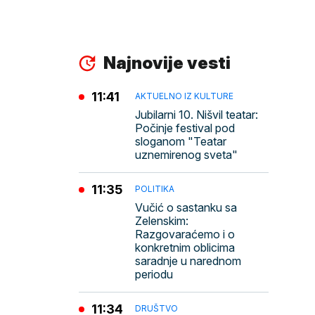
Najnovije vesti
11:41
AKTUELNO IZ KULTURE
Jubilarni 10. Nišvil teatar:
Počinje festival pod
sloganom "Teatar
uznemirenog sveta"
11:35
POLITIKA
Vučić o sastanku sa
Zelenskim:
Razgovaraćemo i o
konkretnim oblicima
saradnje u narednom
periodu
11:34
DRUŠTVO