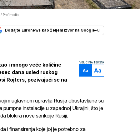
/ Profimedia
Dodajte Euronews kao željeni izvor na Google-u
VELIČINA TEKSTA
kao i mnogo veće količine
Aa
Aa
mesec dana usled ruskog
si Rojters, pozivajući se na
ojim uglavnom upravlja Rusija obustavljene su
 pumpne instalacije u zapadnoj Ukrajini, što je
a blokira nove sankcije Rusiji.
a i finansiranja koje joj je potrebno za