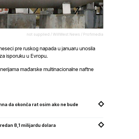
not supplied / WillWest News / Profimedia
ko meseci pre ruskog napada u januaru unosila
 za isporuku u Evropu.
inerijama mađarske multinacionalne naftne
emna da okonča rat osim ako ne bude
redan 8,1 milijardu dolara