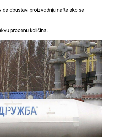
ijev da obustavi proizvodnju nafte ako se
nikakvu procenu količina.