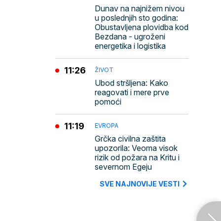
Dunav na najnižem nivou
u poslednjih sto godina:
Obustavljena plovidba kod
Bezdana - ugroženi
energetika i logistika
11:26
ŽIVOT
Ubod stršljena: Kako
reagovati i mere prve
pomoći
11:19
EVROPA
Grčka civilna zaštita
upozorila: Veoma visok
rizik od požara na Kritu i
severnom Egeju
SVE NAJNOVIJE VESTI