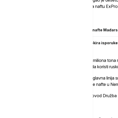
Tranzit kroz južni krak u 2025. godini dostigao je deset
saopštila je kijevska konsultantska kuća za naftu ExPro
Povezane vesti
Orban: Ukrajina i dalje blokira isporuke nafte Mađars
Sijarto: Ukrajina iz političkih razloga blokira isporu
ExPro je naveo da je Slovačka primila 4,9 miliona tona 
miliona tona. Češka Republika je prestala da koristi rusk
Severni krak gasovoda, koji je nekada bio glavna linija 
svog kapaciteta za transport kazahstanske nafte u Ne
Ukrajina je odavno planirala da koristi naftovod Družba
Povezane vesti