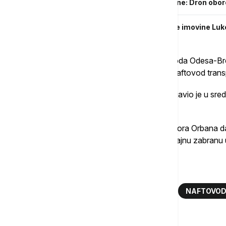
RAT U UKRAJINI Rumunija podigla avione: Dron obore
Amerika odložila prodaju međunarodne imovine Lukoil
Godine 2002, završila je izgradnju naftovoda Odesa-Br
sa naftovodom Družba, ali je od tada taj naftovod tran
Ukrajinski predsednik Volodimir Zelenski izjavio je u s
rata.
Brisel je pozvao mađarskog premijera Viktora Orbana d
planira da podnese zakonski predlog za trajnu zabranu u
Više o...
UKRAJINA
NAFTA
EVROPA
NAFTOVOD