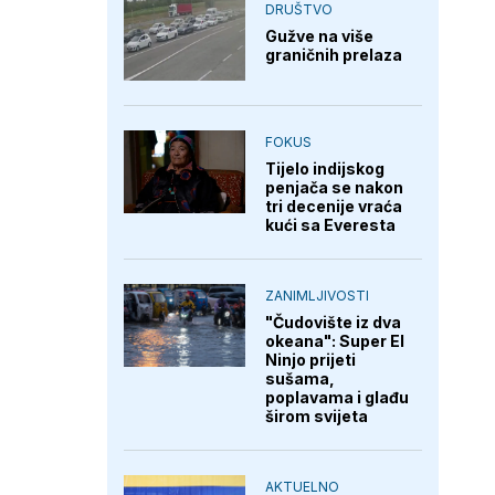
DRUŠTVO
Gužve na više
graničnih prelaza
FOKUS
Tijelo indijskog
penjača se nakon
tri decenije vraća
kući sa Everesta
ZANIMLJIVOSTI
"Čudovište iz dva
okeana": Super El
Ninjo prijeti
sušama,
poplavama i glađu
širom svijeta
AKTUELNO