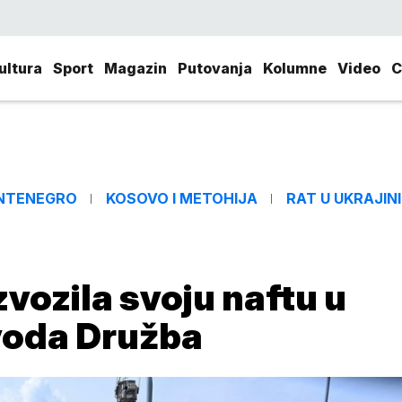
ultura
Sport
Magazin
Putovanja
Kolumne
Video
C
NTENEGRO
KOSOVO I METOHIJA
RAT U UKRAJINI
izvozila svoju naftu u
voda Družba