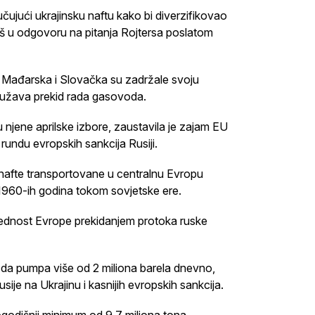
čujući ukrajinsku naftu kako bi diverzifikovao
š u odgovoru na pitanja Rojtersa poslatom
, Mađarska i Slovačka su zadržale svoju
odužava prekid rada gasovoda.
 njene aprilske izbore, zaustavila je zajam EU
u rundu evropskih sankcija Rusiji.
o nafte transportovane u centralnu Evropu
 1960-ih godina tokom sovjetske ere.
ednost Evrope prekidanjem protoka ruske
da pumpa više od 2 miliona barela dnevno,
ije na Ukrajinu i kasnijih evropskih sankcija.