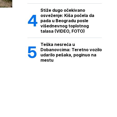
Stiže dugo očekivano
osveženje: Kiša počela da
pada u Beogradu posle
višednevnog toplotnog
talasa (VIDEO, FOTO)
Teška nesreća u
Dobanovcima: Teretno vozilo
udarilo pešaka, poginuo na
mestu