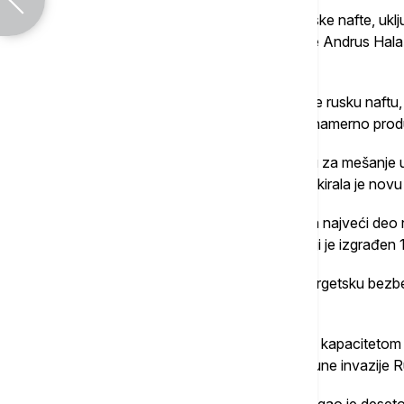
MOL kupuje nekoliko vrsta nafte pored ruske nafte, uklju
snabdevanje, rekao je portparol kompanije Andrus Hala
imejlom.
Dok su druge zemlje EU prestale da koriste rusku naftu
zavisnost od nje i optužile su Ukrajinu da namerno pr
Mađarska je, pored toga, optužila Ukrajinu za mešanje u
od 90 milijardi evra na koji Kijev zavisi i blokirala je nov
Nafta ruskog porekla tradicionalno je činila najveći de
preko južnog kraka naftovoda Družba, koji je izgrađen
Moskva je optužila Kijev da ugrožava energetsku bezb
nafte kroz cevovod.
Jedan od najvećih naftovoda na svetu, sa kapacitetom 
Družba je izgubila na značaju nakon potpune invazije Rus