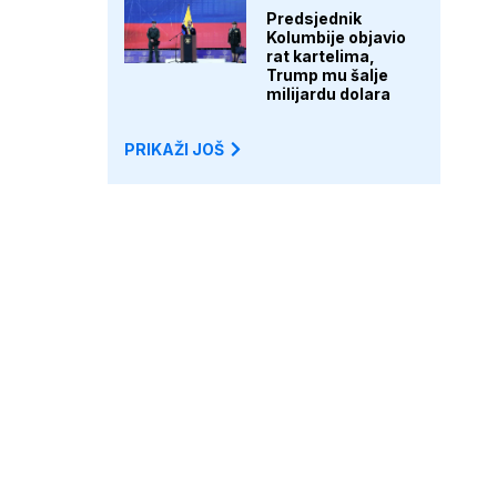
Predsjednik
Kolumbije objavio
rat kartelima,
Trump mu šalje
milijardu dolara
PRIKAŽI JOŠ