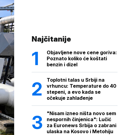
Najčitanije
Objavljene nove cene goriva:
Poznato koliko će koštati
benzin i dizel
Toplotni talas u Srbiji na
vrhuncu: Temperature do 40
stepeni, a evo kada se
očekuje zahlađenje
"Nisam izneo ništa novo sem
nespornih činjenica": Lučić
za Euronews Srbija o zabrani
ulaska na Kosovo i Metohiju