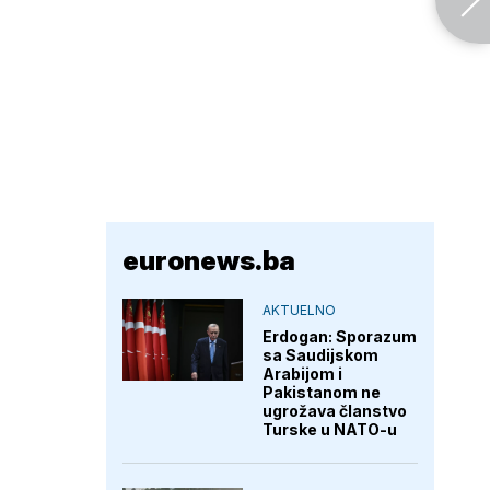
euronews.ba
AKTUELNO
Erdogan: Sporazum
sa Saudijskom
Arabijom i
Pakistanom ne
ugrožava članstvo
Turske u NATO-u