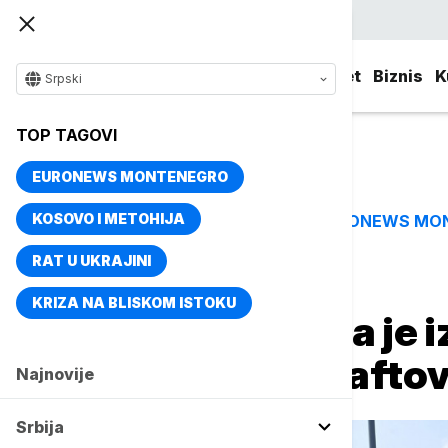
Srpski
Srbija
Evropa
Svet
Biznis
K
Srpski
TOP TAGOVI
EURONEWS MONTENEGRO
KOSOVO I METOHIJA
EURONEWS MO
TOP TAGOVI
RAT U UKRAJINI
Naslovna
Evropa
KRIZA NA BLISKOM ISTOKU
Rojters: Ukrajina je 
Evropu preko nafto
Najnovije
Srbija