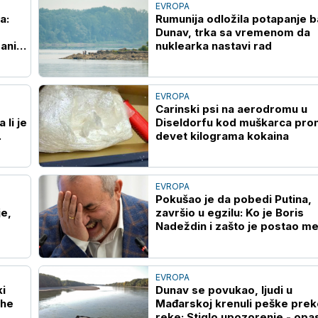
EVROPA
a:
Rumunija odložila potapanje b
Dunav, trka sa vremenom da
niji,
nuklearka nastavi rad
EVROPA
Carinski psi na aerodromu u
 li je
Diseldorfu kod muškarca pron
devet kilograma kokaina
EVROPA
Pokušao je da pobedi Putina,
je,
završio u egzilu: Ko je Boris
Nadeždin i zašto je postao me
Kremlja?
EVROPA
i
Dunav se povukao, ljudi u
the
Mađarskoj krenuli peške prek
reke: Stiglo upozorenje - opa