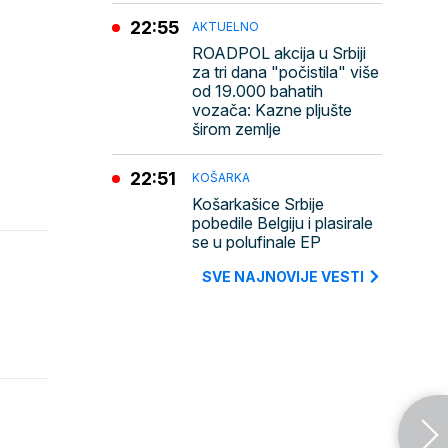
22:55
AKTUELNO
ROADPOL akcija u Srbiji
za tri dana "počistila" više
od 19.000 bahatih
vozača: Kazne pljušte
širom zemlje
22:51
KOŠARKA
Košarkašice Srbije
pobedile Belgiju i plasirale
se u polufinale EP
SVE NAJNOVIJE VESTI