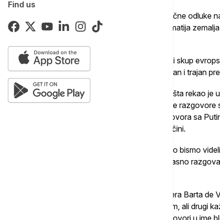
Find us
Izvor je naveo da ne treba očekivati praktične odluke
razgovori nastaviti na skupu šefova diplomatija zemalja
od 18. do 19. juna.
Diplomata je odbio da komentariše mogući skup evropsk
“očigledan“ preduslov za Brisel “neposredan i trajan pre
Predsednik Evropskog saveta Antonio Košta rekao je u č
lideri Evropske unije pripremaju potencijalne razgovor
ističući da "postoji potencijal" da EU pregovora sa Put
predsednika Volodimira Zelenskog da to učini.
"Razgovaram sa 27 lidera zemalja EU kako bismo videli 
identifikujemo šta nam je potrebno da efikasno razgov
to", rekao je Košta.
Neki lideri EU, uključujući belgijskog premijera Barta 
otvaranja kanala za razgovore sa Kremljem, ali drugi k
tome ko bi trebalo da bude imenovan da govori u ime blo