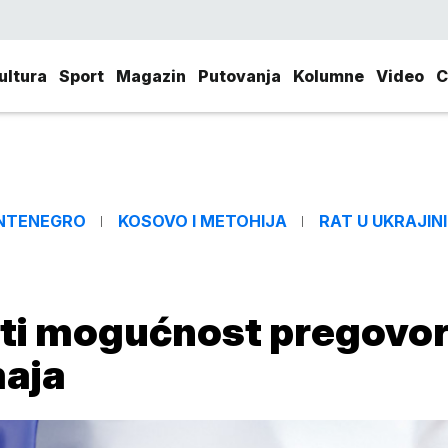
ultura
Sport
Magazin
Putovanja
Kolumne
Video
C
NTENEGRO
KOSOVO I METOHIJA
RAT U UKRAJINI
iti mogućnost pregovo
maja