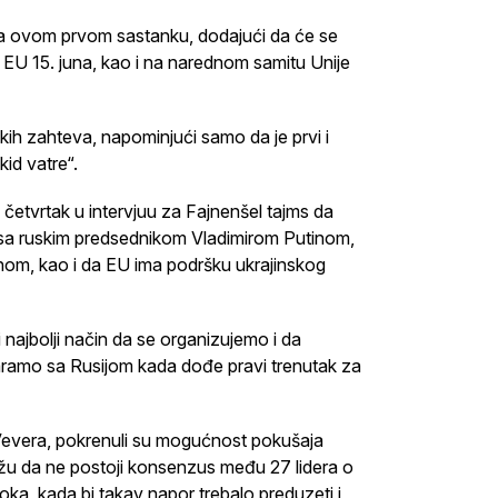
 na ovom prvom sastanku, dodajući da će se
 EU 15. juna, kao i na narednom samitu Unije
ih zahteva, napominjući samo da je prvi i
kid vatre“.
etvrtak u intervjuu za Fajnenšel tajms da
e sa ruskim predsednikom Vladimirom Putinom,
inom, kao i da EU ima podršku ukrajinskog
najbolji način da se organizujemo i da
aramo sa Rusijom kada dođe pravi trenutak za
de Vevera, pokrenuli su mogućnost pokušaja
ažu da ne postoji konsenzus među 27 lidera o
ka, kada bi takav napor trebalo preduzeti i