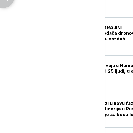
Evropa
EVROPA
UŽIVO
RAT U UKRAJINI
Automobil proizvođača drono
"Vampira" dignut u vazduh
EVROPA
U sudaru dva tramvaja u Nema
povređeno više od 25 ljudi, tro
kritičnom stanju
EVROPA
Rat dronovima ulazi u novu faz
Ukrajina napala rafinerije u Rusi
Putin formira snage za bespil
sisteme