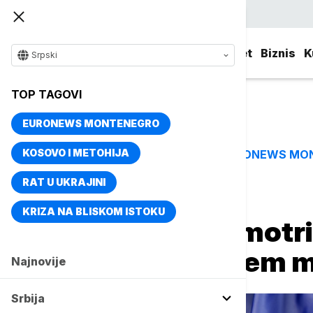
Srpski
Srbija
Evropa
Svet
Biznis
K
Srpski
TOP TAGOVI
EURONEWS MONTENEGRO
KOSOVO I METOHIJA
EURONEWS MO
TOP TAGOVI
RAT U UKRAJINI
Naslovna
Evropa
KRIZA NA BLISKOM ISTOKU
Tass: EU će razmotr
sa Rusijom krajem 
Najnovije
Srbija