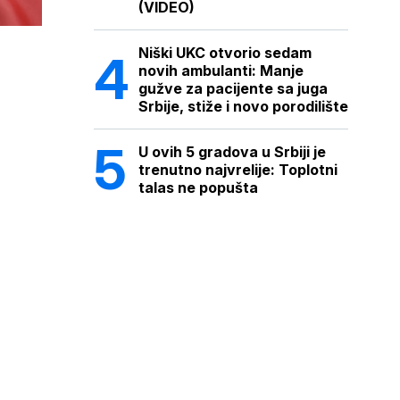
(VIDEO)
Niški UKC otvorio sedam
novih ambulanti: Manje
gužve za pacijente sa juga
Srbije, stiže i novo porodilište
U ovih 5 gradova u Srbiji je
trenutno najvrelije: Toplotni
talas ne popušta