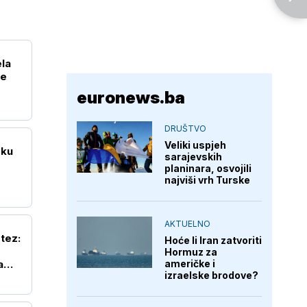
ela
je
euronews.ba
DRUŠTVO
Veliki uspjeh
sku
sarajevskih
planinara, osvojili
najviši vrh Turske
AKTUELNO
tez:
Hoće li Iran zatvoriti
Hormuz za
a
američke i
izraelske brodove?