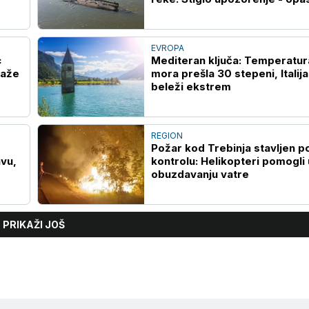
po život
EVROPA
c
Mediteran ključa: Temperatur
taže
mora prešla 30 stepeni, Italija
beleži ekstrem
REGION
Požar kod Trebinja stavljen p
avu,
kontrolu: Helikopteri pomogli 
obuzdavanju vatre
PRIKAŽI JOŠ