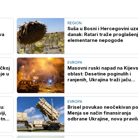
REGION
Suša u Bosni i Hercegovini uz
va
danak: Ratari traže proglašen
elementarne nepogode
EVROPA
čkoj
Masovni ruski napad na Kijev
je u
oblast: Desetine poginulih i
ranjenih, Ukrajina traži jaču
protivvazdušnu odbranu
EVROPA
u:
Brisel povukao neočekivan po
ji,
Menja se način finansiranja
otne
odbrane Ukrajine, nova pravil
otvaraju vrata za Kijev