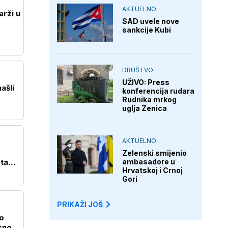
AKTUELNO
arži u
SAD uvele nove
sankcije Kubi
DRUŠTVO
UŽIVO: Press
ašli
konferencija rudara
Rudnika mrkog
uglja Zenica
AKTUELNO
Zelenski smijenio
ambasadore u
ta
Hrvatskoj i Crnoj
Gori
PRIKAŽI JOŠ
o
sno