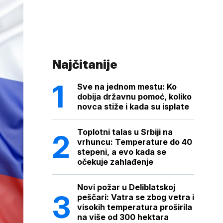
Najčitanije
Sve na jednom mestu: Ko
dobija državnu pomoć, koliko
novca stiže i kada su isplate
Toplotni talas u Srbiji na
vrhuncu: Temperature do 40
stepeni, a evo kada se
očekuje zahlađenje
Novi požar u Deliblatskoj
peščari: Vatra se zbog vetra i
visokih temperatura proširila
na više od 300 hektara