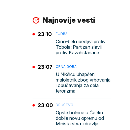
Najnovije vesti
23:10
FUDBAL
Crno-beli ubedljivi protiv
Tobola: Partizan slavili
protiv Kazahstanaca
23:07
CRNA GORA
U Nikšiću uhapšen
maloletnik zbog vrbovanja
i obučavanja za dela
terorizma
23:00
DRUŠTVO
Opšta bolnica u Čačku
dobila novu opremu od
Ministarstva zdravlja