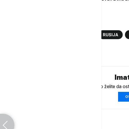
kakav bi bio stav prema Putinu.
Više o...
EVROPSKA UNIJA
PREGOVORI
RUSIJA
Komentari (
0
)
Imat
Ukoliko želite da os
O