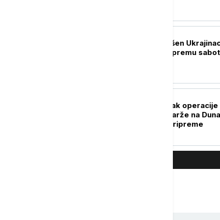
EVROPA
U Nemačkoj uhapšen Ukrajina
osumnjičen za pripremu sabo
EVROPA
U Rumuniji nastavak operacije
potapanja četiri barže na Dun
vrše se završne pripreme