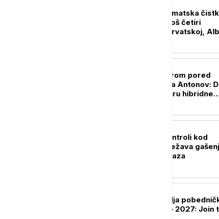
EVROPA
Nastavlja se diplomatska čistk
Zelenski smenio još četiri
ambasadora - u Hrvatskoj, Alba
Crnoj Gori i Pakistanu
EVROPA
Dron sa detonatorom pored
ukrajinskog aviona Antonov: Da
Lajpcig bio na udaru hibridne
operacije?
REGION
Požar izmakao kontroli kod
Trebinja: Vetar otežava gašen
ugrožena važna baza
EVROPA
Austrija predstavlja pobedničk
projekat za Ekspo 2027: Join 
Flow