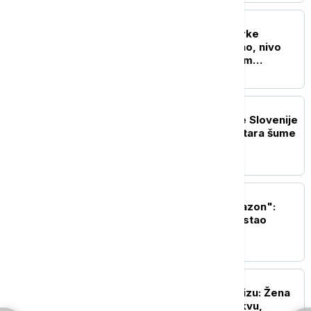
EVROPA
Rumunija: Blok 2 nuklearke
Černavoda radi normalno, nivo
Dunava povećan za osam
centimetara
REGION
Veliki požar kod granice Slovenije
i Italije: Uništeno 35 hektara šume
EVROPA
Ukrajina cilja "ruski Amazon":
Zašto je Wildberries postao
ključna meta Kijeva?
EVROPA
Neobičan incident u Parizu: Žena
donela dve bombe u crkvu,