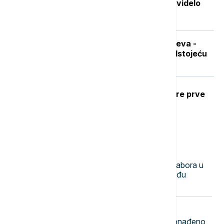
Stvorena nova boja koju je do sada videlo
samo sedmoro ljudi
Sad je pravo vreme za nabavku ogreva -
koliko koštaju drva i pelet pred predstojeću
grejnu sezonu
Ubod stršljena: Kako reagovati i mere prve
pomoći
Najnovije vesti
23:50
DRUŠTVO
Mile Novković najbolji trubač 65. Sabora u
Guči, orkestar Vasiljević najbolji među
orkestrima
23:44
FOKUS
Rekordna zaplena u Indoneziji: Pronađeno