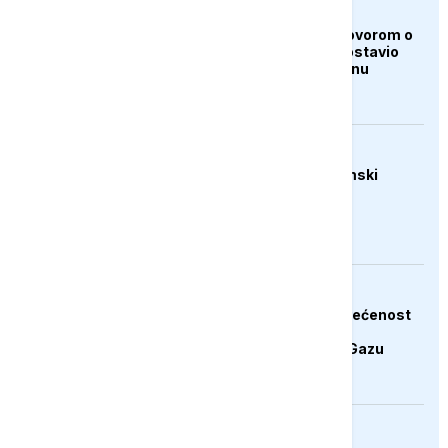
AKTUELNO
Iran i Oman pred dogovorom o
Hormuzu, Teheran postavio
nove uslove Vašingtonu
AKTUELNO
Trump: Raste ekonomski
pritisak na Iran
AKTUELNO
Hamas potvrdio posvećenost
završetku druge faze
Trumpovog plana za Gazu
FOKUS