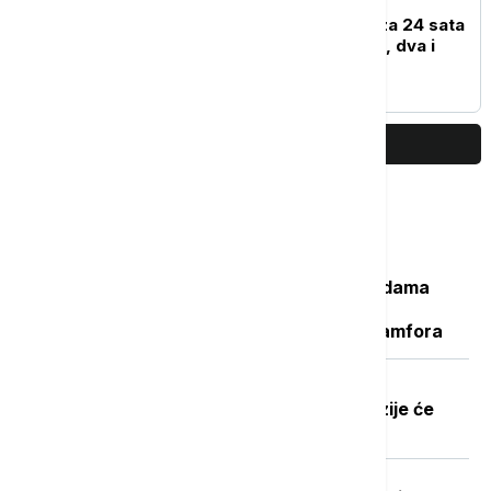
EVROPA
U Severnoj Makedoniji za 24 sata
registrovano 25 požara, dva i
dalje aktivna
PRIKAŽI JOŠ
Najčitanije
Važan svedok antičke istorije: U vodama
Sicijlije otkriveni ostaci potonulog
starorimskog broda sa 100 vinskih amfora
Dobre vesti za najstarije građane:
Povećanje penzija ove godine, penzije će
pratiti rast plata