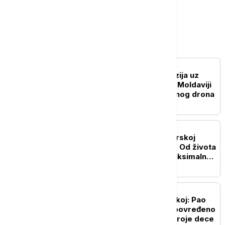
Evropa
EVROPA
RAT U UKRAJINI Eksplozija uz
granicu sa Ukrajinom: U Moldaviji
pronađeni ostaci borbenog drona
EVROPA
Daniel Kinahan izručen Irskoj
posle decenije bekstva: Od života
u Dubaiju do zatvora maksimalne
bezbednosti
EVROPA
Drama na plaži u Hrvatskoj: Pao
bor visok 13,5 metara, povređeno
osam ljudi, među njima troje dece