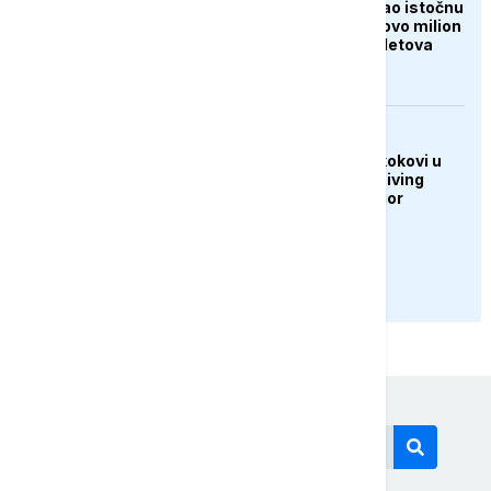
Tajfun Dolphin poharao istočnu
Kinu: Evakuisano gotovo milion
ljudi, otkazano 1.400 letova
DRUŠTVO
U Sarajevu održani skokovi u
vodu Bentbaša Cliff Diving
2026: Banjalučanin Igor
Arsenić slavio
PRIKAŽI JOŠ