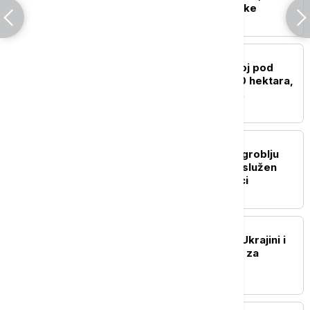
policija evakuisala vernike
EVROPA
Veliki požar u Francuskoj pod
kontrolom: Izgorelo 320 hektara,
vatrogasci prate nova
razbuktavanja
EVROPA
Na Srpskom vojničkom groblju
Novi Zejtinlik u Sokolcu služen
parastos, položeni venci
EVROPA
Papa: Dosta je nasilja u Ukrajini i
Rusiji, napravimo mesta za
diplomatiju