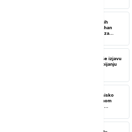
EVROPA
Pao jedan od najtraženijih
kriminalaca: Danijel Kinahan
izručen Irskoj, tereti se za
trgovinu drogom i oružjem
EVROPA
Zaharova: Zapad ignoriše izjavu
nemačkog novinara o ubijanju
Rusa
REGION
Požar kod Gacka: Gori nisko
rastinje na nepristupačnom
terenu, sve raspoložive
vatrogasne jedinice na terenu
EVROPA
Požar u bolnici na zapadu