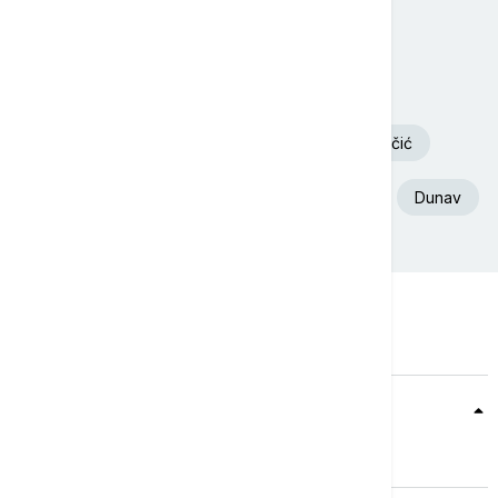
Današnji tagovi
Volodimir Zelenski
Požar
Deliblatska Peščara
Aleksandar Vučić
Ukrajina
Euronews Srbija
Srbija
Dunav
Teme
Srbija
Evropa