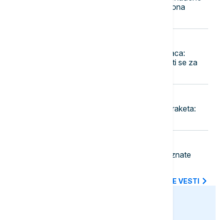
1,3 tone ketamina vrednog 116 miliona
dolara
23:36
EVROPA
Pao jedan od najtraženijih kriminalaca:
Danijel Kinahan izručen Irskoj, tereti se za
trgovinu drogom i oružjem
23:30
FOKUS
Rat u Iranu prazni američke zalihe raketa:
Pentagon traži hitnu reakciju
23:18
BIZNIS VESTI
Pojeftinjuje gorivo u Hrvatskoj: Poznate
nove cene benzina i dizela
SVE NAJNOVIJE VESTI
euronews.ba