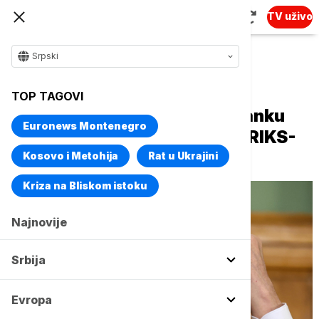
TV uživo
Srpski
Naslovna
Evropa
TOP TAGOVI
Lavrov u Nju Delhiju na sastanku
Euronews Montenegro
ministara spoljnih poslova BRIKS-
a
Kosovo i Metohija
Rat u Ukrajini
Kriza na Bliskom istoku
Najnovije
Srbija
Evropa