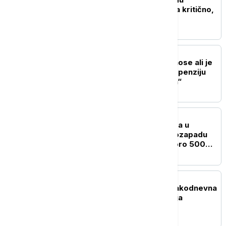
Francuske: Jedna osoba kritično,
10 lakše povređeno
EVROPA
Tajani: Obnovićemo odnose ali je
reakcija Sančeza na suspenziju
Šengena "neprihvatljiva“
EVROPA
Gašenja šumskog požara u
provinciji Huelva na jugozapadu
Španije, evakuisano skoro 500
ljudi
EVROPA
Dobrint: Nemačka je svakodnevna
meta hibridnog ratovanja