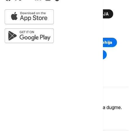
Više o...
LAVROV
BRIKS
NJU DELHI
RUSIJA
TOP TAGOVI
Euronews Montenegro
Kosovo i Metohija
Rat u Ukrajini
Kriza na Bliskom istoku
Komentari (
0
)
Imate mišljenje?
Ukoliko želite da ostavite komentar, kliknite na dugme.
OSTAVI KOMENTAR