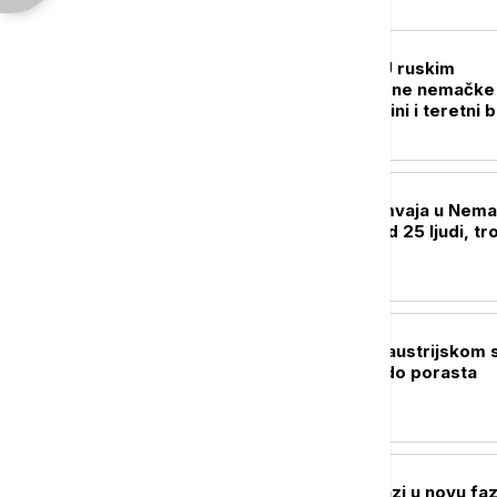
EVROPA
RAT U UKRAJINI U ruskim
napadima pogođene nemačke
kompanije u Ukrajini i teretni 
u Crnom moru
EVROPA
U sudaru dva tramvaja u Nema
povređeno više od 25 ljudi, tro
kritičnom stanju
EVROPA
Mađarska: Kiša u austrijskom s
Dunava dovešće do porasta
vodostaja
EVROPA
Rat dronovima ulazi u novu faz