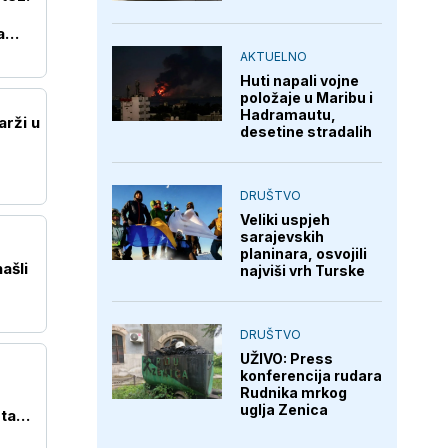
a
AKTUELNO
Huti napali vojne
položaje u Maribu i
Hadramautu,
arži u
desetine stradalih
DRUŠTVO
Veliki uspjeh
sarajevskih
planinara, osvojili
ašli
najviši vrh Turske
DRUŠTVO
UŽIVO: Press
konferencija rudara
Rudnika mrkog
uglja Zenica
ta