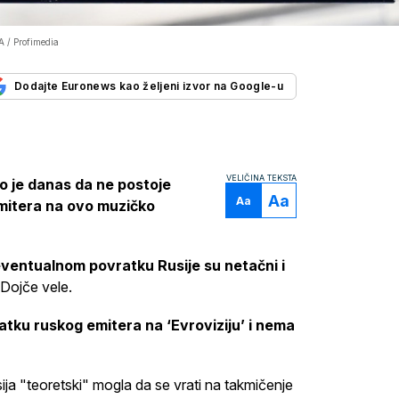
/ Profimedia
Dodajte Euronews kao željeni izvor na Google-u
VELIČINA TEKSTA
io je danas da ne postoje
Aa
Aa
emitera na ovo muzičko
ventualnom povratku Rusije su netačni i
 Dojče vele.
tku ruskog emitera na ‘Evroviziju’ i nema
sija "teoretski" mogla da se vrati na takmičenje