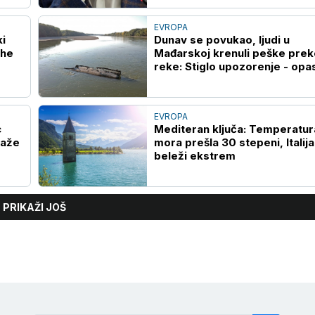
EVROPA
i
Dunav se povukao, ljudi u
the
Mađarskoj krenuli peške prek
reke: Stiglo upozorenje - opa
po život
EVROPA
c
Mediteran ključa: Temperatur
taže
mora prešla 30 stepeni, Italija
beleži ekstrem
PRIKAŽI JOŠ