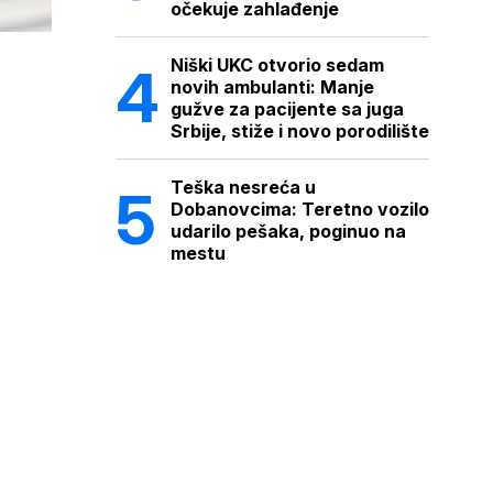
očekuje zahlađenje
Niški UKC otvorio sedam
novih ambulanti: Manje
gužve za pacijente sa juga
Srbije, stiže i novo porodilište
Teška nesreća u
Dobanovcima: Teretno vozilo
udarilo pešaka, poginuo na
mestu