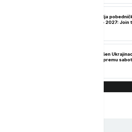
EVROPA
Austrija predstavlja pobedničk
projekat za Ekspo 2027: Join 
Flow
EVROPA
U Nemačkoj uhapšen Ukrajina
osumnjičen za pripremu sabo