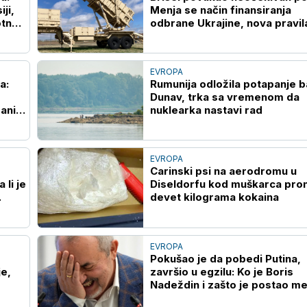
ji,
Menja se način finansiranja
otne
odbrane Ukrajine, nova pravil
otvaraju vrata za Kijev
EVROPA
a:
Rumunija odložila potapanje b
Dunav, trka sa vremenom da
niji,
nuklearka nastavi rad
EVROPA
Carinski psi na aerodromu u
 li je
Diseldorfu kod muškarca pron
devet kilograma kokaina
EVROPA
Pokušao je da pobedi Putina,
je,
završio u egzilu: Ko je Boris
Nadeždin i zašto je postao me
Kremlja?