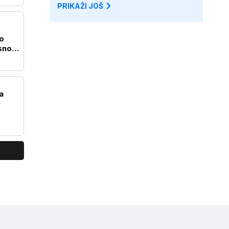
PRIKAŽI JOŠ
o
sno
a