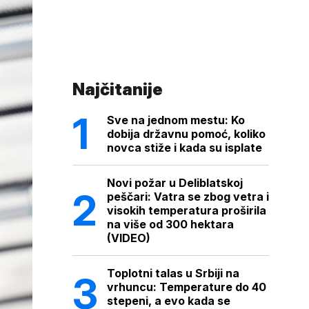
Najčitanije
Sve na jednom mestu: Ko
dobija državnu pomoć, koliko
novca stiže i kada su isplate
Novi požar u Deliblatskoj
peščari: Vatra se zbog vetra i
visokih temperatura proširila
na više od 300 hektara
(VIDEO)
Toplotni talas u Srbiji na
vrhuncu: Temperature do 40
stepeni, a evo kada se