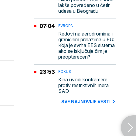
lakše povređeno u četiri
udesa u Beogradu
07:04
EVROPA
Redovi na aerodromima i
graničnim prelazima u EU:
Koja je svrha EES sistema
ako se isključuje čim je
preopterećen?
23:53
FOKUS
Kina uvodi kontramere
protiv restriktivnih mera
SAD
SVE NAJNOVIJE VESTI