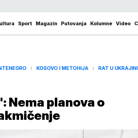
ultura
Sport
Magazin
Putovanja
Kolumne
Video
C
NTENEGRO
KOSOVO I METOHIJA
RAT U UKRAJINI
e": Nema planova o
takmičenje