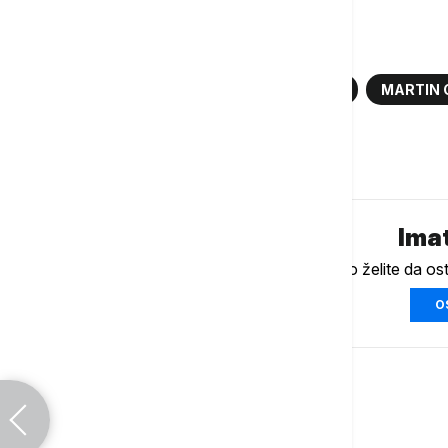
Više o...
EVROVIZIJA
RUSIJA
MUZIKA
MARTIN 
Komentari (
0
)
Imat
Ukoliko želite da os
O
Evropa