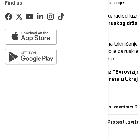
ukoliko ispuni uslove Evropske radiodifuzne unije.
Find us
Rekao je da je, prema zaključcima Evropske radiodifuzn
zasnovano isključivo na aktivnostima ruskog drž
Kremlja nije mogla biti dokazana.
Na pitanje da li bi Rusija mogla da se vrati na takmičenje
Grin je odgovorio: "Teoretski, da". Objasnio je da ruski 
Evrovizije, koja definišu vrednosti takmičenja.
Rusija i Belorusija su ranije isključene iz "Evrovi
vrednostima takmičenja, zbog ruskog rata u Ukraji
Povezane vesti
Pobeda Bugarske na Evroviziji: U napetoj završnici 
Da li je politika slomila srce Evrovizije: Protesti, zvi
takmičenja