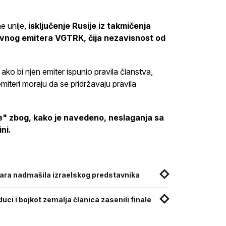
e unije,
isključenje Rusije iz takmičenja
avnog emitera VGTRK, čija nezavisnost od
 ako bi njen emiter ispunio pravila članstva,
emiteri moraju da se pridržavaju pravila
zije" zbog, kako je navedeno, neslaganja sa
ni.
Dara nadmašila izraelskog predstavnika
žduci i bojkot zemalja članica zasenili finale