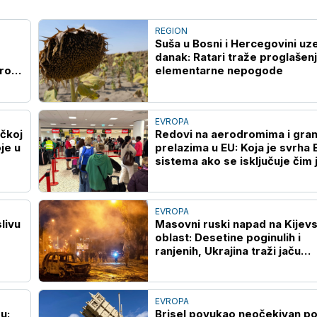
REGION
Suša u Bosni i Hercegovini uz
danak: Ratari traže proglašen
brod
elementarne nepogode
EVROPA
čkoj
Redovi na aerodromima i gran
je u
prelazima u EU: Koja je svrha 
sistema ako se isključuje čim 
preopterećen?
EVROPA
livu
Masovni ruski napad na Kijev
oblast: Desetine poginulih i
ranjenih, Ukrajina traži jaču
protivvazdušnu odbranu
EVROPA
u:
Brisel povukao neočekivan po