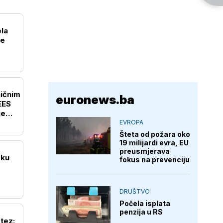
ela
je
ičnim
euronews.ba
EES
je
EVROPA
Šteta od požara oko
19 milijardi evra, EU
preusmjerava
sku
fokus na prevenciju
DRUŠTVO
Počela isplata
penzija u RS
tez: