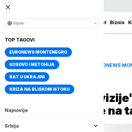
Srpski
Srbija
Evropa
Svet
Biznis
K
Srpski
TOP TAGOVI
EURONEWS MONTENEGRO
KOSOVO I METOHIJA
EURONEWS MO
TOP TAGOVI
RAT U UKRAJINI
Naslovna
Evropa
KRIZA NA BLISKOM ISTOKU
Direktor "Evrovizij
povratku Rusije na 
Najnovije
Srbija