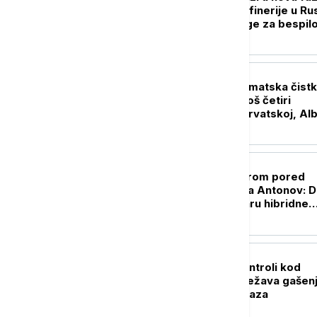
Ukrajina napala rafinerije u Rusi
Putin formira snage za bespil
sisteme
EVROPA
Nastavlja se diplomatska čistk
Zelenski smenio još četiri
ambasadora - u Hrvatskoj, Alba
Crnoj Gori i Pakistanu
EVROPA
Dron sa detonatorom pored
ukrajinskog aviona Antonov: Da
Lajpcig bio na udaru hibridne
operacije?
REGION
Požar izmakao kontroli kod
Trebinja: Vetar otežava gašen
ugrožena važna baza