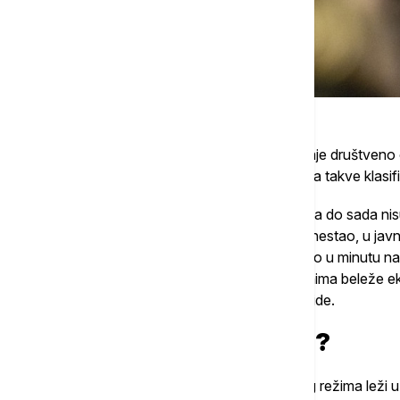
Zanimljivo je i da koronavirus za sada ostaje društveno 
Halengrenova najavila mogućnost ukidanja takve klasifi
I pored toga što epidemiološka ograničenja do sada n
niti ukidanje mera znači da je koronavirus nestao, u jav
klubova otvorila je vrata posetiocima tačno u minutu n
putničke agencije i aviokompanije već danima beleže eks
na daleke destinacije poput Tajlanda i Floride.
Zašto se mere ukidaju?
Osnova švedskog izlaska iz pandemijskog režima leži u v