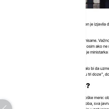
Švedska ministarka zdravlja Lena Halengren je izjavila d
restrikcije i ograničenja jesu.
"I dalje postoje posebni saveti za nevakcinisane. Važno
imaju simptome. Ne moraju da se testiraju, osim ako ne ra
postoje posebna pravila ponašanja", rekla je ministarka i 
vakcinišu.
"Ukoliko ste dobili dve doze vakcine, trebalo bi da uzme
zaraze, ali i od ozbiljne bolesti, potrebne su tri doze", do
Koje sve mere ukinute?
Od srede više ne vrede sledeće epidemiološke mere: o
okupljanja u zatvorenom sa više od 50 osoba, sva javn