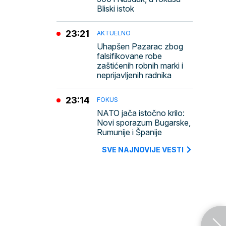
Bliski istok
23:21
AKTUELNO
Uhapšen Pazarac zbog
falsifikovane robe
zaštićenih robnih marki i
neprijavljenih radnika
23:14
FOKUS
NATO jača istočno krilo:
Novi sporazum Bugarske,
Rumunije i Španije
SVE NAJNOVIJE VESTI