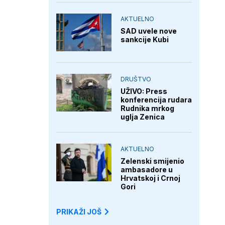
AKTUELNO
SAD uvele nove
sankcije Kubi
DRUŠTVO
UŽIVO: Press
konferencija rudara
Rudnika mrkog
uglja Zenica
AKTUELNO
Zelenski smijenio
ambasadore u
Hrvatskoj i Crnoj
Gori
PRIKAŽI JOŠ