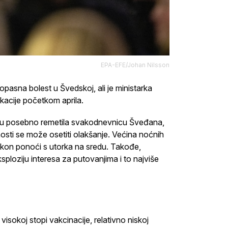
EPA-EFE/Johan Nilsson
opasna bolest u Švedskoj, ali je ministarka
kacije početkom aprila.
isu posebno remetila svakodnevnicu Šveđana,
nosti se može osetiti olakšanje. Većina noćnih
akon ponoći s utorka na sredu. Takođe,
ploziju interesa za putovanjima i to najviše
isokoj stopi vakcinacije, relativno niskoj