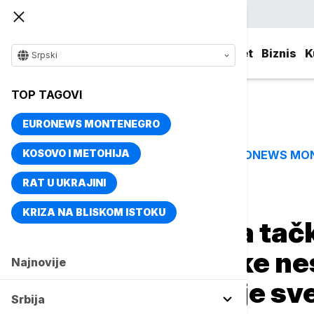
Srpski
Srbija
Evropa
Svet
Biznis
K
Srpski
TOP TAGOVI
EURONEWS MONTENEGRO
KOSOVO I METOHIJA
EURONEWS MO
TOP TAGOVI
RAT U UKRAJINI
Naslovna
Evropa
KRIZA NA BLISKOM ISTOKU
Švedska stavlja tačk
testiranja, brojke ne
Najnovije
otvorene - sad je sv
Srbija