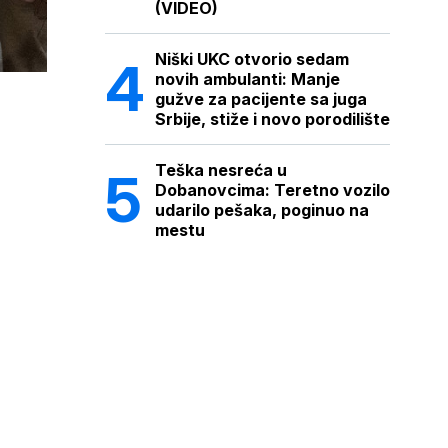
(VIDEO)
Niški UKC otvorio sedam
novih ambulanti: Manje
gužve za pacijente sa juga
Srbije, stiže i novo porodilište
Teška nesreća u
Dobanovcima: Teretno vozilo
udarilo pešaka, poginuo na
mestu