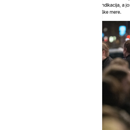
brige. Oni će se i dalje testirati kad postoji indikacija
nosiće se maske i slediti druge epidemiološke mere.