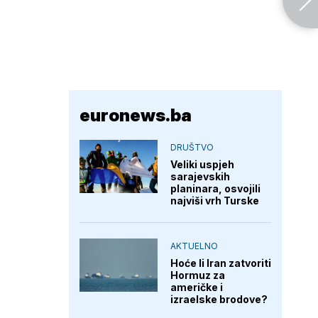
euronews.ba
DRUŠTVO
Veliki uspjeh
sarajevskih
planinara, osvojili
najviši vrh Turske
AKTUELNO
Hoće li Iran zatvoriti
Hormuz za
američke i
izraelske brodove?