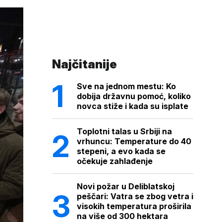
Najčitanije
Sve na jednom mestu: Ko
dobija državnu pomoć, koliko
novca stiže i kada su isplate
Toplotni talas u Srbiji na
vrhuncu: Temperature do 40
stepeni, a evo kada se
očekuje zahlađenje
Novi požar u Deliblatskoj
peščari: Vatra se zbog vetra i
visokih temperatura proširila
na više od 300 hektara