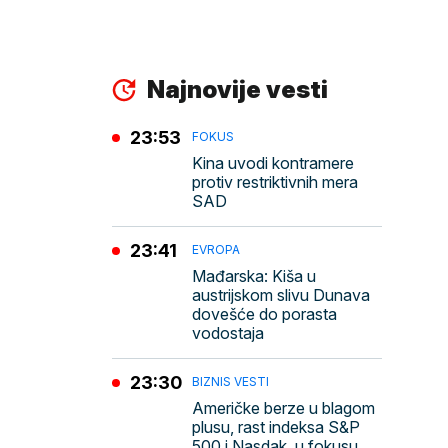
Najnovije vesti
23:53
FOKUS
Kina uvodi kontramere
protiv restriktivnih mera
SAD
23:41
EVROPA
Mađarska: Kiša u
austrijskom slivu Dunava
dovešće do porasta
vodostaja
23:30
BIZNIS VESTI
Američke berze u blagom
plusu, rast indeksa S&P
500 i Nasdak, u fokusu