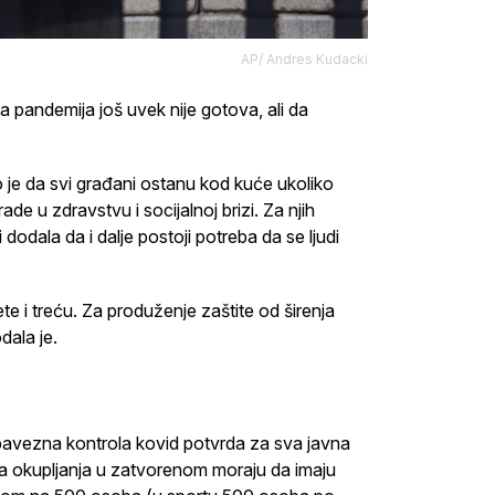
AP/ Andres Kudacki
a pandemija još uvek nije gotova, ali da
 je da svi građani ostanu kod kuće ukoliko
de u zdravstvu i socijalnoj brizi. Za njih
dodala da i dalje postoji potreba da se ljudi
te i treću. Za produženje zaštite od širenja
dala je.
bavezna kontrola kovid potvrda za sva javna
a okupljanja u zatvorenom moraju da imaju