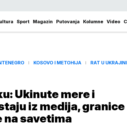
ultura
Sport
Magazin
Putovanja
Kolumne
Video
C
NTENEGRO
KOSOVO I METOHIJA
RAT U UKRAJINI
u: Ukinute mere i
staju iz medija, granice
e na savetima