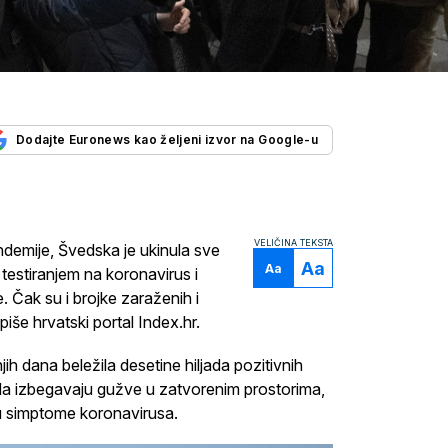
Dodajte Euronews kao željeni izvor na Google-u
VELIČINA TEKSTA
demije, Švedska je ukinula sve
Aa
Aa
testiranjem na koronavirus i
 Čak su i brojke zaraženih i
piše hrvatski portal Index.hr.
h dana beležila desetine hiljada pozitivnih
da izbegavaju gužve u zatvorenim prostorima,
u simptome koronavirusa.