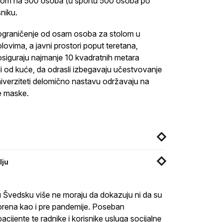
enom na 500 osoba (u sportu 500 osoba po
sniku.
i, ograničenje od osam osoba za stolom u
vima, a javni prostori poput teretana,
osiguraju najmanje 10 kvadratnih metara
di od kuće, da odrasli izbegavaju učestvovanje
iverziteti delomično nastavu održavaju na
e maske.
lju
u Švedsku više ne moraju da dokazuju ni da su
ovorena kao i pre pandemije. Poseban
acijente te radnike i korisnike usluga socijalne