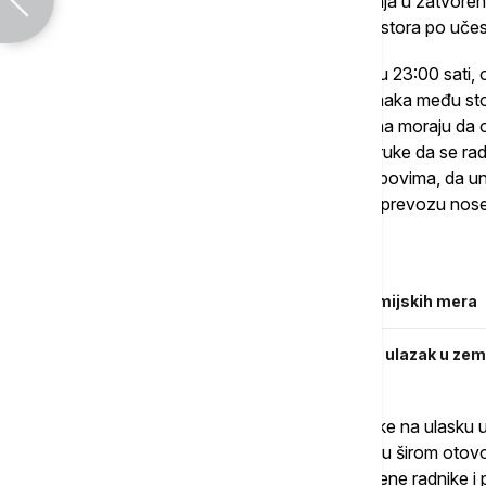
sedeća mesta, ograničenje javnih okupljanja u zatvor
tribini) i najmanje 10 kvadratnih metara prostora po uče
Ukinuto je i zatvaranje restorana i barova u 23:00 sat
restoranima uz najmanje jedan metar razmaka među stolo
muzeja, galerija, zabavnih parkova i bazena moraju da 
prostora po posetiocu. Ukinute su i preporuke da se ra
u masovnim sportskim takmičenjima i kampovima, da un
daljinu, te da se u slučaju gužve u javnom prevozu nos
Povezane vesti
Poljska u martu planira ukidanje epidemijskih mera
Švedska od srede ukida ograničenja za ulazak u zem
Indeks piše da građani EU/EEA i Švajcarske na ulasku 
vakcinisani, ili negativni na koronu. Vrata su širom ot
pandemijski režim i dalje vredi za zdravstvene radnike i p