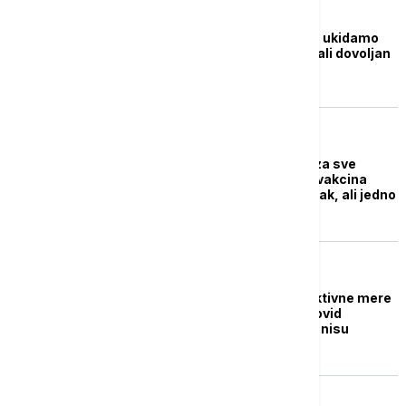
DRUŠTVO
Tiodorović: Rano je da ukidamo
mere, nismo vakcinisali dovoljan
broj građana
NOVOSTI
Izrael otvara granice za sve
turiste - od 01. marta vakcina
neće biti uslov za ulazak, ali jedno
pravilo ostaje
REGION
Slovenija ukida restriktivne mere
za ulazak u zemlju - kovid
propusnica i PCR više nisu
potrebni