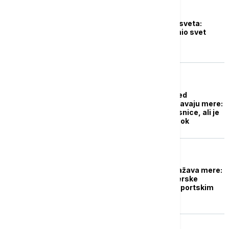
AKTUELNO IZ KULTURE
Najpopularniji muzeji sveta:
Koliko je kovid promenio svet
umetnosti
DRUŠTVO
Evropske zemlje i pored
rekordnog broja ublažavaju mere:
U Srbiji ukinute propusnice, ali je
broj obolelih i dalje visok
REGION
Crna Gora uskoro ublažava mere:
Bez kovid potvrda u verske
objekte, više ljudi na sportskim
manifestacijama