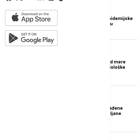
POLITIKA
Od sutra se ukidaju epidemijske
mere za ulazak u Srbiju
DRUŠTVO
Priština ublažava kovid mere
zbog stabilne epidemiološke
situacije
FOKUS
Zgrade u Šangaju ograđene
žicom: Sprovode se ciljane
antikovid mere