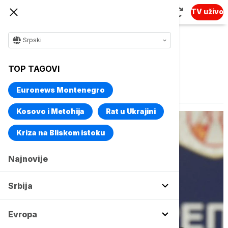
TV uživo
Srpski
TOP TAGOVI
Vise o temi
Epidemiološke mere
Euronews Montenegro
Kosovo i Metohija
Rat u Ukrajini
Kriza na Bliskom istoku
Najnovije
Srbija
Evropa