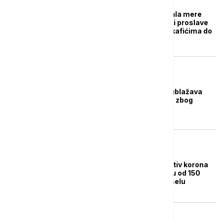
REGION
Crna Gora liberalizovala mere
protiv kovida: Svadbe i proslave
uz potvrdu, muzika u kafićima do
jedan posle ponoći
EVROPA
Slovačka postepeno ublažava
većinu mera uvedenih zbog
kovida 19
EVROPA
Učesnici protesta protiv korona
mera krenuli u konvoju od 150
vozila iz Pariza ka Briselu