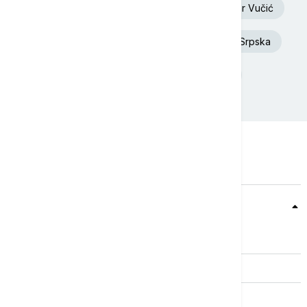
Euronews Srbija
Oluja
Aleksandar Vučić
Dunav
Toplotni talas
Republika Srpska
Donald Tramp
Rat u Ukrajini
Teme
Srbija
Evropa
Svet
Biznis
Kultura
Sport