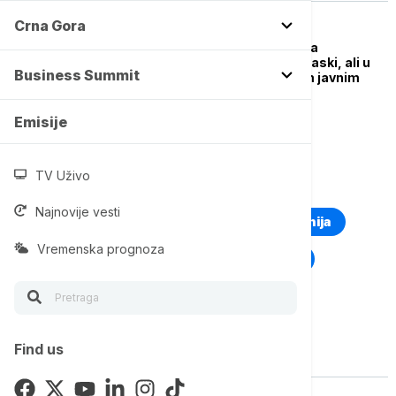
Crna Gora
EVROPA
U Austriji ukinuta mera
obaveznog nošenja maski, ali u
Business Summit
Beču još važi na nekim javnim
mestima
Emisije
TV Uživo
TOP TAGOVI
Najnovije vesti
Euronews Montenegro
Kosovo i Metohija
Vremenska prognoza
Rat u Ukrajini
Kriza na Bliskom istoku
Find us
Vise o temi