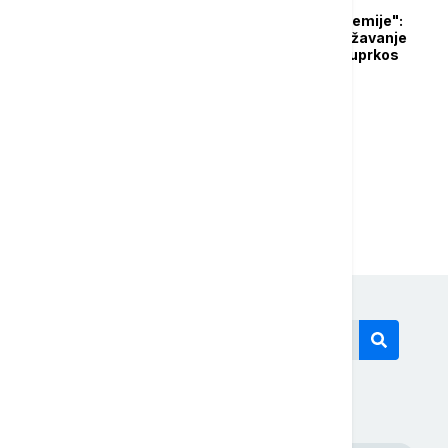
"Ubrzo sledi kraj pandemije":
Nemačka planira ublažavanje
epidemioloških mera uprkos
rastu broju inficiranih
...
1
2
9
Današnji tagovi