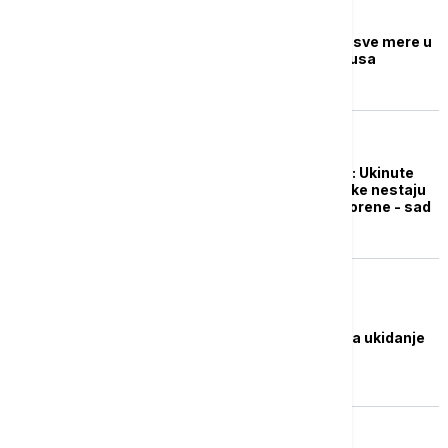
EVROPA
Norveška ukida skoro sve mere u
borbi protiv koronavirusa
EVROPA
Švedska stavlja tačku: Ukinute
mere i testiranja, brojke nestaju
iz medija, granice otvorene - sad
je sve na savetima
EVROPA
Poljska u martu planira ukidanje
epidemijskih mera
EVROPA