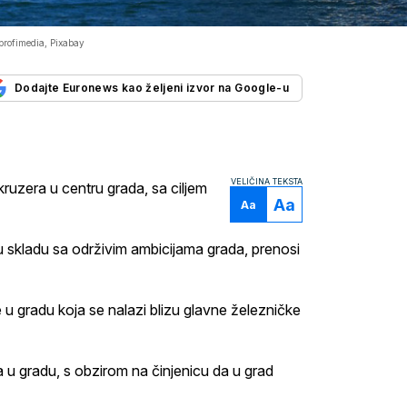
profimedia, Pixabay
Dodajte Euronews kao željeni izvor na Google-u
VELIČINA TEKSTA
uzera u centru grada, sa ciljem
Aa
Aa
u u skladu sa održivim ambicijama grada, prenosi
u gradu koja se nalazi blizu glavne železničke
a u gradu, s obzirom na činjenicu da u grad