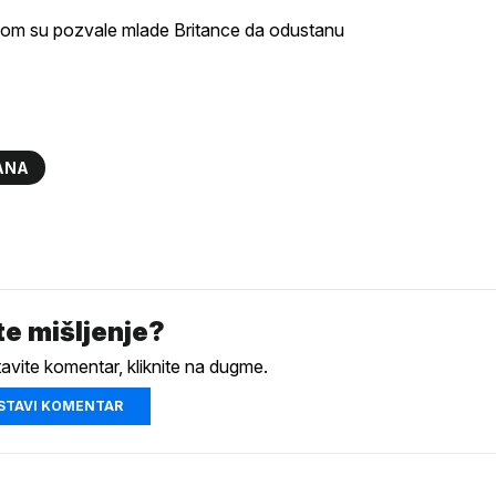
ojom su pozvale mlade Britance da odustanu
ANA
e mišljenje?
tavite komentar, kliknite na dugme.
STAVI KOMENTAR