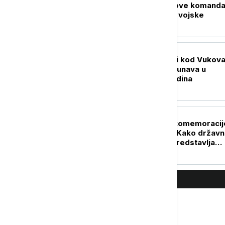
Putin imenovao nove komanda
formirao novi rod vojske
REGION
Brodovi nasukani i kod Vukova
Najniži vodostaj Dunava u
poslednjih 100 godina
REGION
U Srbiji i Srpskoj komemoracij
Hrvatskoj slavlje: Kako državn
susedne zemlje predstavlja
etničko čišćenje Srba?