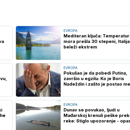
EVROPA
Mediteran ključa: Temperatur
va
mora prešla 30 stepeni, Italija
beleži ekstrem
EVROPA
Pokušao je da pobedi Putina,
avu,
završio u egzilu: Ko je Boris
Nadeždin i zašto je postao me
Kremlja?
EVROPA
i
Dunav se povukao, ljudi u
the
Mađarskoj krenuli peške prek
reke: Stiglo upozorenje - opa
po život