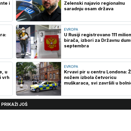
nte i
Zelenski najavio regionalnu
saradnju osam država
EVROPA
ra:
U Rusiji registrovano 111 milio
birača, izbori za Državnu dum
septembra
EVROPA
e, u
Krvavi pir u centru Londona: 
i vrh
nožem izbola četvoricu
muškaraca, svi završili u bolni
PRIKAŽI JOŠ