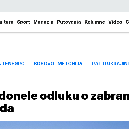
ultura
Sport
Magazin
Putovanja
Kolumne
Video
C
NTENEGRO
KOSOVO I METOHIJA
RAT U UKRAJINI
donele odluku o zabran
ada