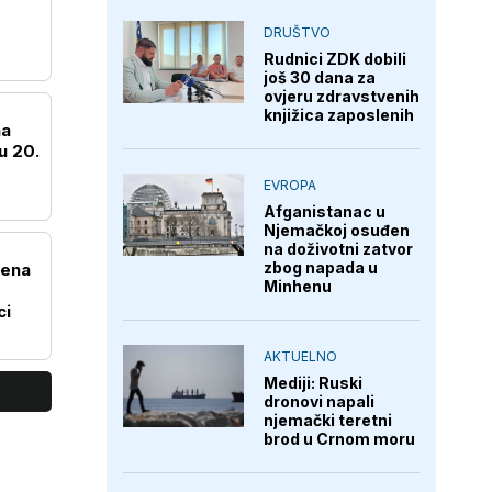
DRUŠTVO
Rudnici ZDK dobili
još 30 dana za
ovjeru zdravstvenih
knjižica zaposlenih
na
u 20.
EVROPA
Afganistanac u
Njemačkoj osuđen
na doživotni zatvor
zbog napada u
Žena
Minhenu
ci
AKTUELNO
Mediji: Ruski
dronovi napali
njemački teretni
brod u Crnom moru