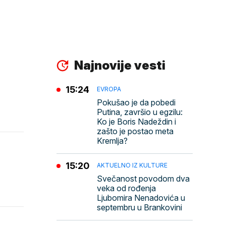
Najnovije vesti
15:24
EVROPA
Pokušao je da pobedi
Putina, završio u egzilu:
Ko je Boris Nadeždin i
zašto je postao meta
Kremlja?
15:20
AKTUELNO IZ KULTURE
Svečanost povodom dva
veka od rođenja
Ljubomira Nenadovića u
septembru u Brankovini