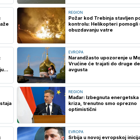
REGION
c
Požar kod Trebinja stavljen p
taže
kontrolu: Helikopteri pomogli 
obuzdavanju vatre
EVROPA
:
Narandžasto upozorenje u Mo
Vrućine će trajati do druge d
ju
avgusta
REGION
Mađar: Izbegnuta energetska
staja
kriza, trenutno smo oprezno
optimistični
EVROPA
:
Srbija u novoj evropskoj inicija