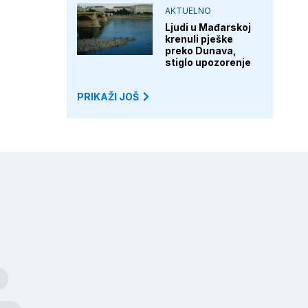
AKTUELNO
Ljudi u Mađarskoj
krenuli pješke
preko Dunava,
stiglo upozorenje
PRIKAŽI JOŠ