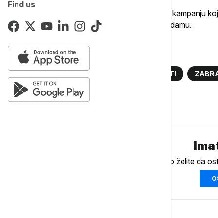
Find us
Lokalne vlasti su u martu pokrenule onlajn kampanju k
od održavanja momačkih večeri u Amsterdamu.
Više o...
AMSTERDAM
KRUZERI
TURISTI
ZABR
Komentari (
0
)
Imat
Ukoliko želite da os
O