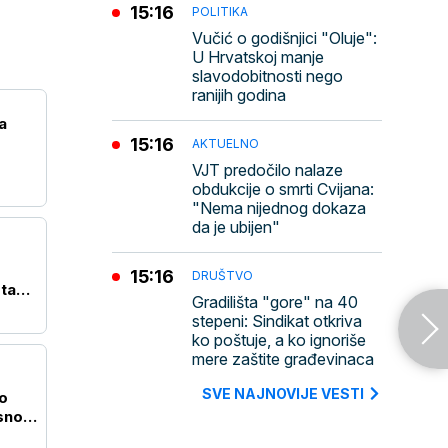
15:16
POLITIKA
Vučić o godišnjici "Oluje":
U Hrvatskoj manje
slavodobitnosti nego
ranijih godina
a
15:16
AKTUELNO
VJT predočilo nalaze
obdukcije o smrti Cvijana:
"Nema nijednog dokaza
da je ubijen"
15:16
DRUŠTVO
ta
Gradilišta "gore" na 40
stepeni: Sindikat otkriva
ko poštuje, a ko ignoriše
mere zaštite građevinaca
SVE NAJNOVIJE VESTI
o
sno