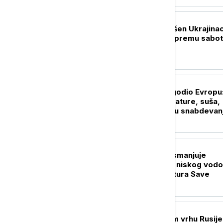
EVROPA
U Nemačkoj uhapšen Ukrajina
osumnjičen za pripremu sabo
EVROPA
Toplotni talas pogodio Evropu
Rekordne temperature, suša,
požari i problemi u snabdevan
električnom energijom
EVROPA
Nuklearka Krško smanjuje
proizvodnju zbog niskog vodo
i visokih temperatura Save
EVROPA
Promene u vojnom vrhu Rusije