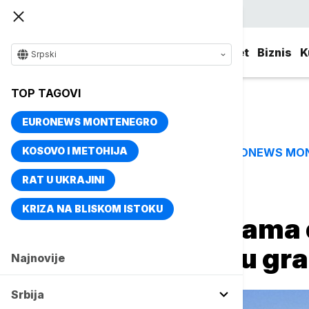
Srpski
Srbija
Evropa
Svet
Biznis
K
Srpski
TOP TAGOVI
EURONEWS MONTENEGRO
KOSOVO I METOHIJA
EURONEWS MO
TOP TAGOVI
RAT U UKRAJINI
Naslovna
Evropa
KRIZA NA BLISKOM ISTOKU
Vlasti Amsterdama 
kruzera u centru gr
Najnovije
Srbija