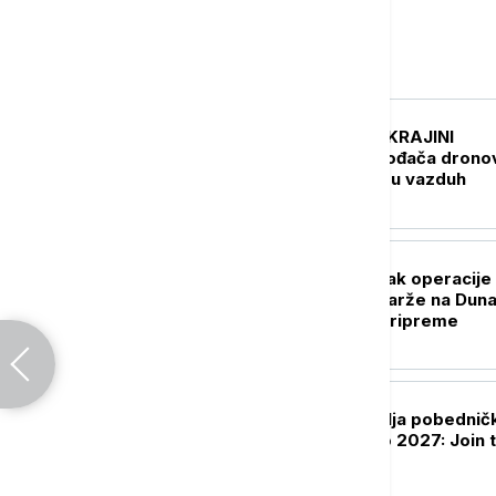
Evropa
EVROPA
UŽIVO
RAT U UKRAJINI
Automobil proizvođača drono
"Vampira" dignut u vazduh
EVROPA
U Rumuniji nastavak operacije
potapanja četiri barže na Dun
vrše se završne pripreme
EVROPA
Austrija predstavlja pobedničk
projekat za Ekspo 2027: Join 
Flow