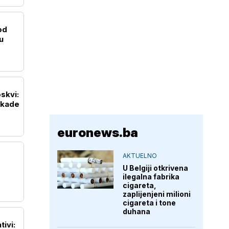
od
u
skvi:
ekade
euronews.ba
AKTUELNO
U Belgiji otkrivena
ilegalna fabrika
cigareta,
zaplijenjeni milioni
cigareta i tone
duhana
tivi: