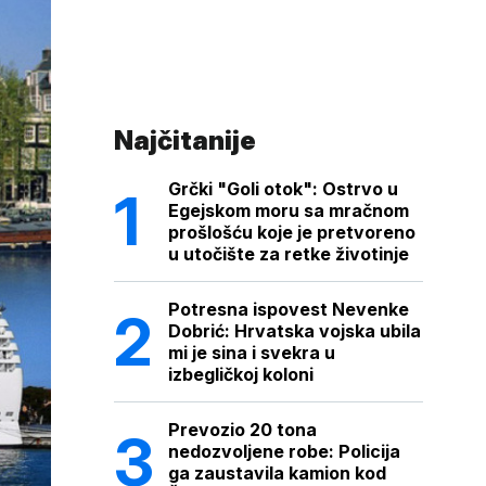
Najčitanije
Grčki "Goli otok": Ostrvo u
Egejskom moru sa mračnom
prošlošću koje je pretvoreno
u utočište za retke životinje
Potresna ispovest Nevenke
Dobrić: Hrvatska vojska ubila
mi je sina i svekra u
izbegličkoj koloni
Prevozio 20 tona
nedozvoljene robe: Policija
ga zaustavila kamion kod