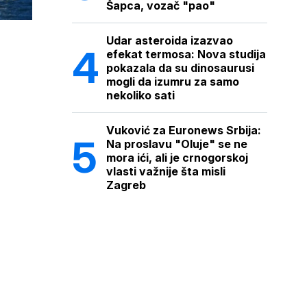
Šapca, vozač "pao"
Udar asteroida izazvao
efekat termosa: Nova studija
pokazala da su dinosaurusi
mogli da izumru za samo
nekoliko sati
Vuković za Euronews Srbija:
Na proslavu "Oluje" se ne
mora ići, ali je crnogorskoj
vlasti važnije šta misli
Zagreb