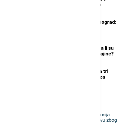
zabrani ulaska na Kosovo i Metohiju
Oglasio se Zelenski po sletanju u Beograd:
Ovo je rekao predsednik Ukrajine
Podrška raste, ali postoje podele: Da li su
građani EU spremni za članstvo Ukrajine?
UŽIVO
RAT U UKRAJINI Pogođena tri
broda koja su prevozila vojni tovar za
ukrajinsku vojsku
Najnovije vesti
20:11
EVROPA
Odbrana nuklearne elektrane: Rumunija
potopila tri od četiri barže na Dunavu zbog
niskog vodostaja