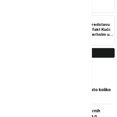
Bond
AKTUELNO IZ KULTURE
Počele probe za novu predstavu
Andreja Nosova u Hartefakt Kući:
Švedski glumac Nils Veterholm u
glavnoj ulozi
PRIKAŽI JOŠ
Najčitanije
Objavljene nove cene goriva: Poznato koliko
će koštati benzin i dizel
"Nisam izneo ništa novo sem nespornih
činjenica": Lučić za Euronews Srbija o