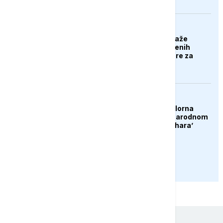
EVROPA
Poljska stranka predlaže
deportaciju nezaposlenih
Ukrajinaca: Nek se bore za
svoju domovinu
DRUŠTVO
Konjic ugostio 23 folklorna
društva na 26. Međunarodnom
festivalu ‘Konjička sehara’
PRIKAŽI JOŠ