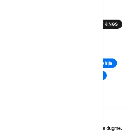
Više o...
KONCERT
BEOGRAD NA VODI
GIPSY KINGS
BEND
TOP TAGOVI
Euronews Montenegro
Kosovo i Metohija
Rat u Ukrajini
Kriza na Bliskom istoku
Komentari (
0
)
Imate mišljenje?
Ukoliko želite da ostavite komentar, kliknite na dugme.