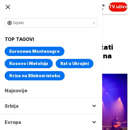
TV uživo
Srpski
Naslovna
Kultura
Aktuelno iz kulture
TOP TAGOVI
Grupa "Gipsy Kings" će održati
Euronews Montenegro
koncert 19. maja u Beogradu na
vodi
Kosovo i Metohija
Rat u Ukrajini
Kriza na Bliskom istoku
Najnovije
Srbija
Evropa