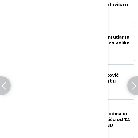
rođenja Ljubomira Nenadovića u
septembru u Brankovini
AKTUELNO IZ KULTURE
Antonio Banderas: Srčani udar je
predstavljao inspiraciju za velike
životne promene
AKTUELNO IZ KULTURE
Film "Kuća" Tanje Brzaković
otvara 9. Dunav Film Fest u
Smederevu
AKTUELNO IZ KULTURE
Izložba povodom 200 godina od
rođenja Svetozara Miletića od 12.
avgusta u Biblioteci SANU