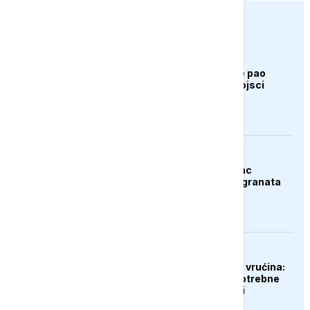
euronews.ba
AKTUELNO
Bugarska: Dron koji je pao
pripada ukrajinskoj vojsci
AKTUELNO
Španija: Razbijen lanac
krijumčara droge i migranata
EVROPA
Gubici od ekstremnih vrućina:
Poljoprivrednicima potrebne
milijarde eura pomoći