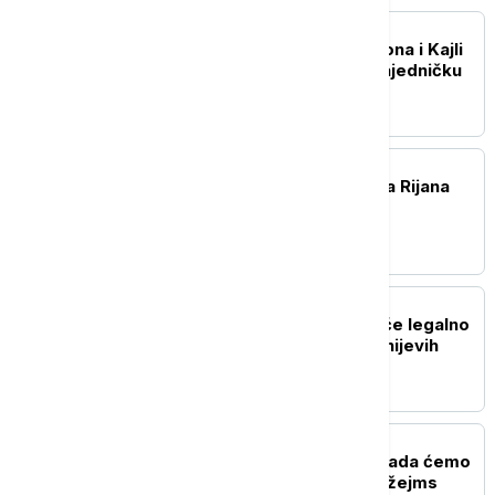
AKTUELNO IZ KULTURE
"Love Sensation": Madona i Kajli
Minog objavljuju prvu zajedničku
pesmu
AKTUELNO IZ KULTURE
ASAP Rocky potvrdio da Rijana
radi na novom albumu
AKTUELNO IZ KULTURE
Korisnici TikToka moći će legalno
da koriste isečke iz Diznijevih
filmova
AKTUELNO IZ KULTURE
Producentkinja otkrila kada ćemo
saznati ko će biti novi Džejms