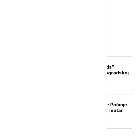
OSTAVI KOMENTAR
Kultura
AKTUELNO IZ KULTURE
Nik Kejv i "The Bad Seeds"
priredili spektakl na Beogradskoj
tvrđavi
AKTUELNO IZ KULTURE
Jubilarni 10. Nišvil teatar: Počinje
festival pod sloganom "Teatar
uznemirenog sveta"