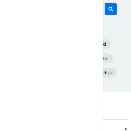
Današnji tagovi
Euronews Srbija
Volodimir Zelenski
Aleksandar Vučić
Dunav
Požar
Ukrajina
Deliblatska Peščara
Srbija
Teme