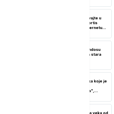
AKTUELNO IZ KULTURE
"Spustite telefone i uživajte u
muzici": K-pop grupa Cortis
izazvala rasprave na internetu
zbog zahteva na koncertu
AKTUELNO IZ KULTURE
U drevnom gradu Aspendosu
pronađena 1.800 godina stara
statua boga zdravlja
AKTUELNO IZ KULTURE
Nakon ogromnih gubitaka koje je
pretrpeo kontroverzni
dokumentarac "Melanija",
Amazon snima i seriju o prvoj
dami SAD
AKTUELNO IZ KULTURE
Svečanost povodom dva veka od