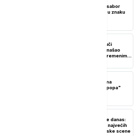
AKTUELNO IZ KULTURE
Počeo 65. Dragačevski sabor
trubača: Guča od danas u znaku
trube
AKTUELNO IZ KULTURE
Zašto toliko pesama zvuči
poznato: Muzikolog pronašao
neobičan obrazac u savremenim
hitovima
AKTUELNO IZ KULTURE
Sprema se nastavak filma
"Majkl": Priča o "Kralju popa"
dobija drugo poglavlje
AKTUELNO IZ KULTURE
Tuborg Lovefest počinje danas:
Vrnjačka Banja domaćin najvećih
imena svetske elektronske scene