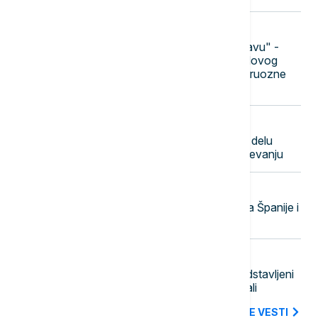
20:02
POLITIKA
"Gde živi Mićin da mu odsečem glavu" -
otvorena pretnja gradonačelniku Novog
Sada, GO SNS: Osuđujemo monstruozne
pretnje
19:56
AKTUELNO
U Srbiji aktivno 6 požara, u većem delu
zemlje bez restrikcija u vodosnadbevanju
19:47
EVROPA
Bruner: Unutrašnje kontrole granica Španije i
Italije su privremene
19:38
AKTUELNO
EXPO karavan posetio Rumu: Predstavljeni
kulturni, istorijski i sportski potencijali
SVE NAJNOVIJE VESTI