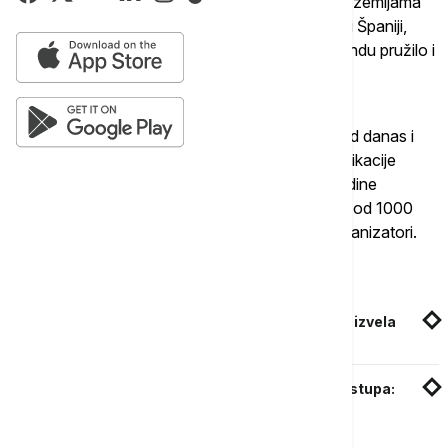
Njihovi albumi ostvarili su veliki uspeh u mnogim zemljama
Evrope, posebno u Francuskoj, Italiji, Engleskoj i Španiji,
prodati u više od 60 miliona primeraka, što je bendu pružilo i
obezbedilo globalnu popularnost.
Ulaznice za ovaj muzički spektakl su u prodaji od danas i
dostupne su putem sajta efinity.rs, besplatne aplikacije
efinity, na blagajnama Štark Arene i Doma omladine
Beograda, kao i u TC Rajićeva (I sprat) i na više od 1000
Moj kiosk objekata širom zemlje, saopštili su organizatori.
Povezane vesti
Beogradska filharmonija nakon dve decenije izvela
čuvenu Bahovu misu u ha-molu
Posle skoro deceniju, "No Doubt" ponovo nastupa:
Prvi nastup na festivalu "Coachella 2024"