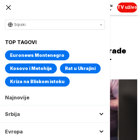
TV uživo
Srpski
Naslovna
Kultura
Aktuelno iz kulture
TOP TAGOVI
Milan Karadžić dobitnik nagrade
Euronews Montenegro
"Caca" za predstavu "Oliver
Tvist"
Kosovo i Metohija
Rat u Ukrajini
Kriza na Bliskom istoku
Najnovije
Srbija
Evropa