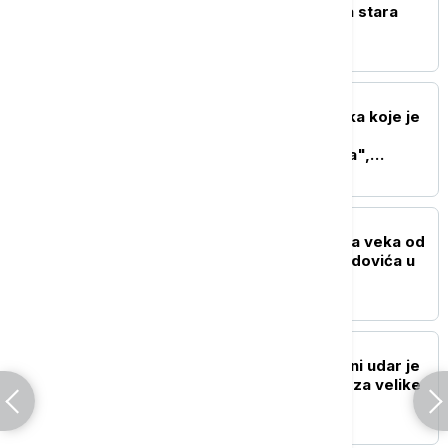
pronađena 1.800 godina stara
statua boga zdravlja
AKTUELNO IZ KULTURE
Nakon ogromnih gubitaka koje je
pretrpeo kontroverzni
dokumentarac "Melanija",
Amazon snima i seriju o prvoj
dami SAD
AKTUELNO IZ KULTURE
Svečanost povodom dva veka od
rođenja Ljubomira Nenadovića u
septembru u Brankovini
AKTUELNO IZ KULTURE
Antonio Banderas: Srčani udar je
predstavljao inspiraciju za velike
životne promene