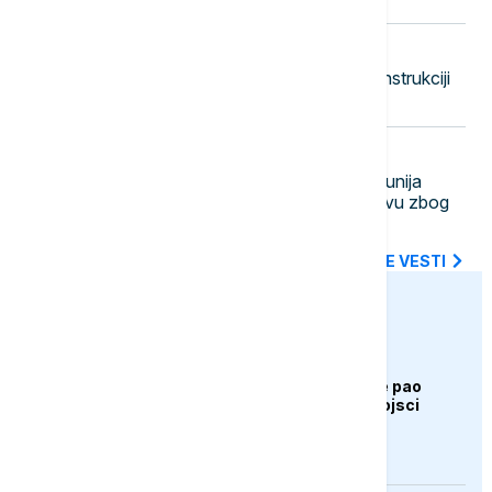
20:20
POLITIKA
Vučić sutra obilazi radove na rekonstrukciji
Starog železničkog mosta
20:11
EVROPA
Odbrana nuklearne elektrane: Rumunija
potopila tri od četiri barže na Dunavu zbog
niskog vodostaja
SVE NAJNOVIJE VESTI
euronews.ba
AKTUELNO
Bugarska: Dron koji je pao
pripada ukrajinskoj vojsci