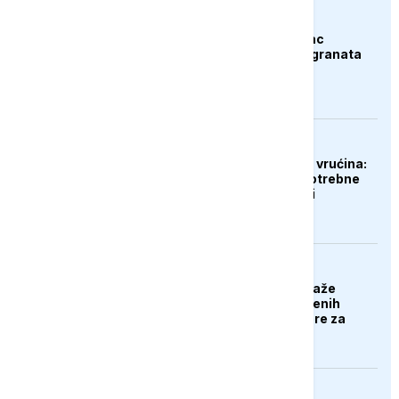
AKTUELNO
Španija: Razbijen lanac
krijumčara droge i migranata
EVROPA
Gubici od ekstremnih vrućina:
Poljoprivrednicima potrebne
milijarde eura pomoći
EVROPA
Poljska stranka predlaže
deportaciju nezaposlenih
Ukrajinaca: Nek se bore za
svoju domovinu
DRUŠTVO