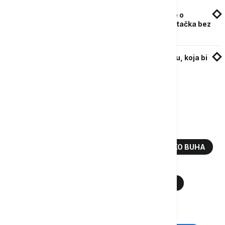
Scenarista Đorđe Milosavljević otkrio detalje o
nastavku "Kalkanskih krugova": "Pređena je tačka bez
povratka"
Mima Karadžić: Milan i ja spremamo komediju, koja bi
trebalo da bude "bomba"
Više o...
MILAN KARADŽIĆ
OLIVER TVIST
EURONEWS SRBIJA
REDITELJ
BOŠKO BUHA
NAGRADA CACA
DEČJE POZORIŠTE
SLOBODANKA ALEKSIĆ
MILENA DEPOLO
TOP TAGOVI