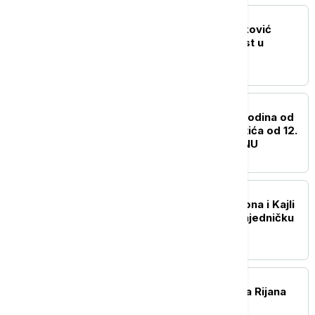
AKTUELNO IZ KULTURE
Film "Kuća" Tanje Brzaković
otvara 9. Dunav Film Fest u
Smederevu
AKTUELNO IZ KULTURE
Izložba povodom 200 godina od
rođenja Svetozara Miletića od 12.
avgusta u Biblioteci SANU
AKTUELNO IZ KULTURE
"Love Sensation": Madona i Kajli
Minog objavljuju prvu zajedničku
pesmu
AKTUELNO IZ KULTURE
ASAP Rocky potvrdio da Rijana
radi na novom albumu