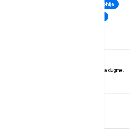
Euronews Montenegro
Kosovo i Metohija
Rat u Ukrajini
Kriza na Bliskom istoku
Komentari (
0
)
Imate mišljenje?
Ukoliko želite da ostavite komentar, kliknite na dugme.
OSTAVI KOMENTAR
Kultura