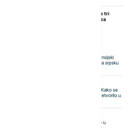
UŽIVO
RAT U UKRAJINI Pogođena tri
broda koja su prevozila vojni tovar za
ukrajinsku vojsku
Najnovije vesti
20:40
BIZNIS VESTI
Struje će biti, ali po kojoj ceni? Finansijski
konsultant o pet ključnih izazova za srpsku
ekonomiju do kraja 2026.
20:31
BIZNIS VESTI
Rat za carstvo Ray-Ban naočara: Kako se
nasledstvo od 46 milijardi dolara pretvorilo u
porodični pakao
20:28
KOŠARKA
Kadeti Srbije poraženi od Rumunije u
neizvesnoj završnici