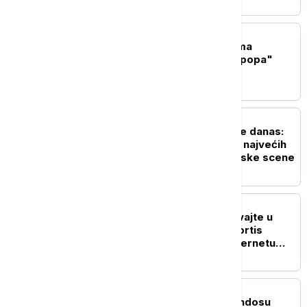
hitovima
AKTUELNO IZ KULTURE
Sprema se nastavak filma
"Majkl": Priča o "Kralju popa"
dobija drugo poglavlje
AKTUELNO IZ KULTURE
Tuborg Lovefest počinje danas:
Vrnjačka Banja domaćin najvećih
imena svetske elektronske scene
AKTUELNO IZ KULTURE
"Spustite telefone i uživajte u
muzici": K-pop grupa Cortis
izazvala rasprave na internetu
zbog zahteva na koncertu
AKTUELNO IZ KULTURE
U drevnom gradu Aspendosu