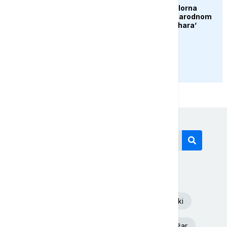
Konjic ugostio 23 folklorna
društva na 26. Međunarodnom
festivalu ‘Konjička sehara’
PRIKAŽI JOŠ
Današnji tagovi
Euronews Srbija
Volodimir Zelenski
Aleksandar Vučić
Dunav
Požar