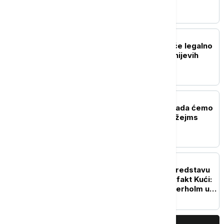
AKTUELNO IZ KULTURE
Korisnici TikToka moći će legalno
da koriste isečke iz Diznijevih
filmova
AKTUELNO IZ KULTURE
Producentkinja otkrila kada ćemo
saznati ko će biti novi Džejms
Bond
AKTUELNO IZ KULTURE
Počele probe za novu predstavu
Andreja Nosova u Hartefakt Kući:
Švedski glumac Nils Veterholm u
glavnoj ulozi