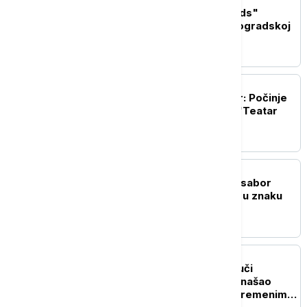
AKTUELNO IZ KULTURE
Nik Kejv i "The Bad Seeds"
priredili spektakl na Beogradskoj
tvrđavi
AKTUELNO IZ KULTURE
Jubilarni 10. Nišvil teatar: Počinje
festival pod sloganom "Teatar
uznemirenog sveta"
AKTUELNO IZ KULTURE
Počeo 65. Dragačevski sabor
trubača: Guča od danas u znaku
trube
AKTUELNO IZ KULTURE
Zašto toliko pesama zvuči
poznato: Muzikolog pronašao
neobičan obrazac u savremenim