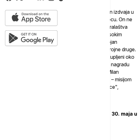
"Milan Karadžić je reditelj koji se na najlepši način izdvaja u
branši po časnom pristupu režiji predstava za decu. On ne
samo da je ogroman deo svog umetničkog stvaralaštva
posvetio najmlađima, nego je to činio sa tako visokim
dometima da je zaslužio nagrade kao što su 'Bojan
Stupica', Sterijina nagrada, Nagrada Ardalion i brojne druge.
Za sve ljude koji su sa ljubavlju i poštovanjem okupljeni oko
nagrade "Caca" veoma je značajno što se kroz nagradu
"Caca" sada povezuje dvoje velikih umetnika, Milan
Karadžić i Slobodanka Aleksić, sa istom misijom – misijom
stvaranja pozorišne čarolije za najmlađe gledaoce",
zaključeno je u saopštenju.
Nagrada će svečano biti dodeljena u petak, 30. maja u
18 časova u "Pozorištu Puž".
Povezane vesti