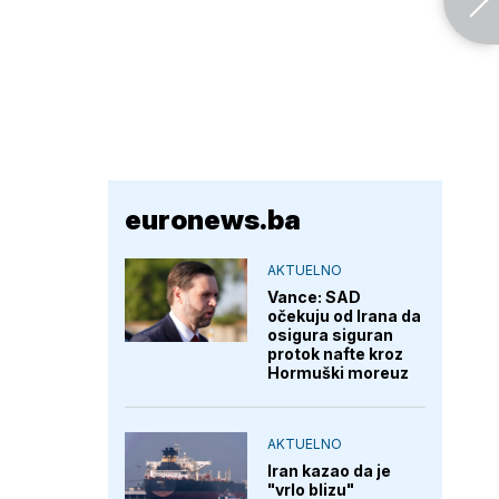
euronews.ba
AKTUELNO
Vance: SAD
očekuju od Irana da
osigura siguran
protok nafte kroz
Hormuški moreuz
AKTUELNO
Iran kazao da je
"vrlo blizu"