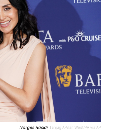
Narges Rašidi
Tanjug AP/Ian West/PA via AP