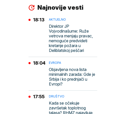
Najnovije vesti
18:13
AKTUELNO
Direktor JP
Vojvodinašume: Ruže
vetrova menjaju pravac,
nemoguće predvideti
kretanje požara u
Deliblatskoj peščari
18:04
EVROPA
Objavljena nova lista
minimalnih zarada: Gde je
Srbija i ko prednjači u
Evropi?
17:55
DRUŠTVO
Kada se očekuje
završetak toplotnog
talasa? RHMZ najavljuje