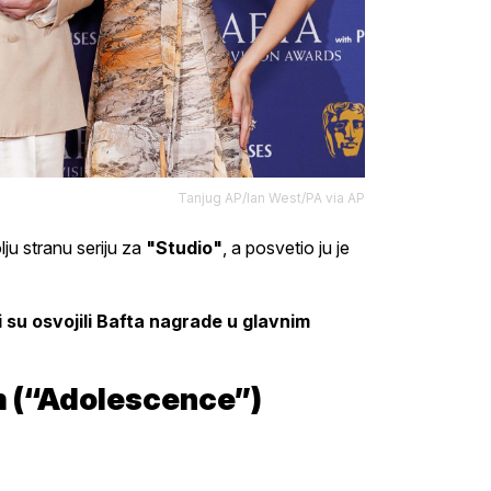
Tanjug AP/Ian West/PA via AP
u stranu seriju za
"Studio"
, a posvetio ju je
 su osvojili Bafta nagrade u glavnim
m (“Adolescence”)