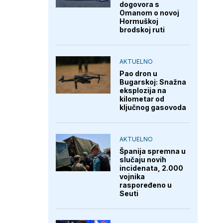
dogovora s
Omanom o novoj
Hormuškoj
brodskoj ruti
AKTUELNO
Pao dron u
Bugarskoj: Snažna
eksplozija na
kilometar od
ključnog gasovoda
AKTUELNO
Španija spremna u
slučaju novih
incidenata, 2.000
vojnika
raspoređeno u
Seuti