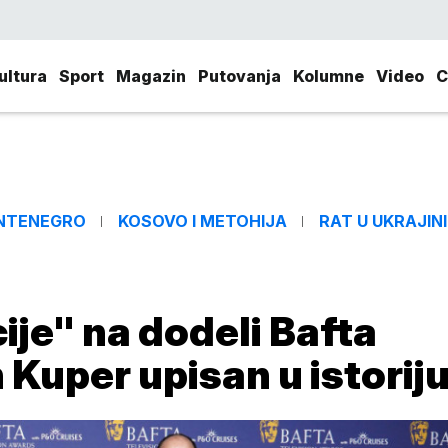
ultura
Sport
Magazin
Putovanja
Kolumne
Video
C
NTENEGRO
KOSOVO I METOHIJA
RAT U UKRAJINI
je" na dodeli Bafta
Kuper upisan u istorij