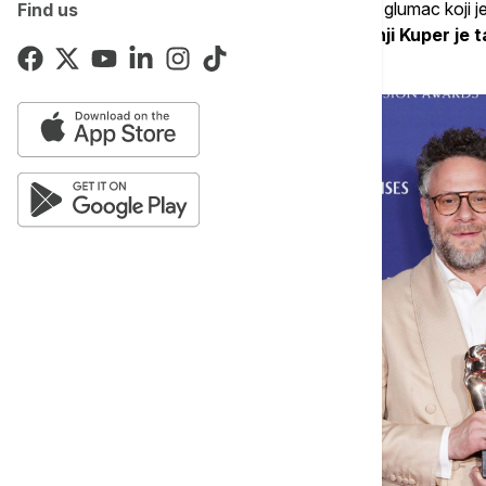
Nakon što je upisan u istoriju kao najmlađi glumac koji 
Find us
sporednu ulogu u seriji,
šesnaestogodišnji Kuper je t
istoj kategoriji.