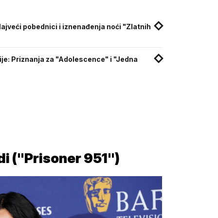
ajveći pobednici i iznenađenja noći "Zlatnih
rije: Priznanja za "Adolescence" i "Jedna
i ("Prisoner 951")