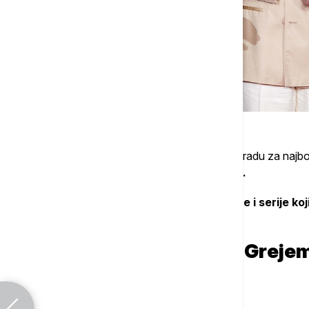
Set Rogen
je takođe osvojio BAFTA nagradu za najbolj
nedavno preminuloj glumici
Ketrin O’Hari.
Predstavljamo vam sve autore, glumce i serije koji
kategorijama:
Glavni glumac: Stiven Greje
Ostali nominovani: