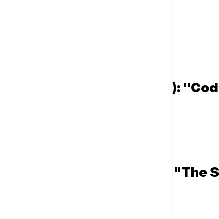
Ostale nominovane:
Ejmi Lu Vud, “Film Club”
Erin Doerti, “A Thousand Blows”
Džodi Vitaker, “Toxic Town”
Šeridan Smit, “I Fought the Law”
Šan Bruk, “Blue Lights”
Najbolja serija (drama): "Cod
Ostale nominovane:
“A Thousand Blows”
“Blue Lights”
“This City Is Ours”
Najbolje strane serije: "The 
Ostale nominovane:
“The Bear”