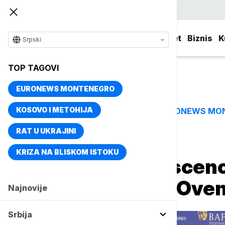
Srpski
Srbija
Evropa
Svet
Biznis
K
Srpski
TOP TAGOVI
EURONEWS MONTENEGRO
KOSOVO I METOHIJA
EURONEWS MO
TOP TAGOVI
RAT U UKRAJINI
Naslovna
Kultura
Aktuelno iz kulture
KRIZA NA BLISKOM ISTOKU
Trijumf "Adolescenci
nagrada: Mladi Oven 
Najnovije
Srbija