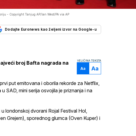
oriju -
Copyright Tanjug AP/Ian West/PA via AP
Dodajte Euronews kao željeni izvor na Google-u
VELIČINA TEKSTA
najveći broj Bafta nagrada na
Aa
Aa
rvi put emitovana i oborila rekorde za Netflix,
 SAD, mini serija osvojila je priznanja i na
 u londonskoj dvorani Rojal Festival Hol,
tiven Grejem), sporednog glumca (Oven Kuper) i