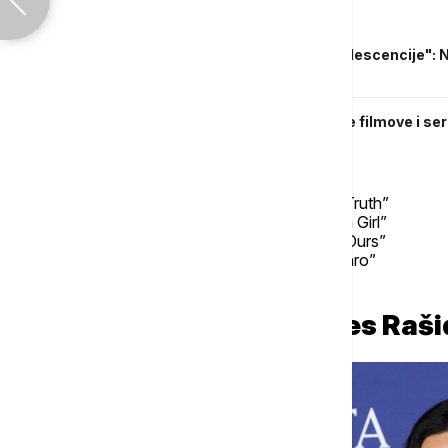
Povezane vesti
Trijumf "Jedne bitke za drugom" i "Adolescencije": N
globusa"
Dodeljene Nagrade kritičara za najbolje filmove i se
bitka za drugom"
Kolin Firt, “Lockerbie: A Search for Truth”
Elis Hauard, “What It Feels Like for a Girl”
Džejms Nelson Džojs, “This City Is Ours”
Met Smit, “The Death of Bunny Munro”
Taron Egerton, “Smoke”
Glavna glumica: Narges Rašid