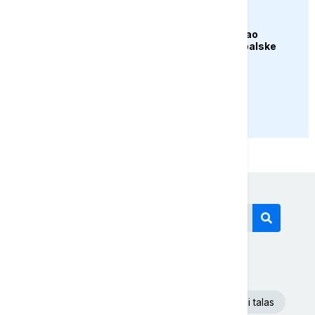
AKTUELNO
Apelacioni sud blokirao
izgradnju Trumpove balske
dvorane
PRIKAŽI JOŠ
Današnji tagovi
Euronews Srbija
Dunav
Toplotni talas