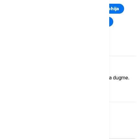
Euronews Montenegro
Kosovo i Metohija
Rat u Ukrajini
Kriza na Bliskom istoku
Komentari (
0
)
Imate mišljenje?
Ukoliko želite da ostavite komentar, kliknite na dugme.
OSTAVI KOMENTAR
Kultura