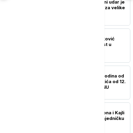
Antonio Banderas: Srčani udar je
predstavljao inspiraciju za velike
životne promene
AKTUELNO IZ KULTURE
Film "Kuća" Tanje Brzaković
otvara 9. Dunav Film Fest u
Smederevu
AKTUELNO IZ KULTURE
Izložba povodom 200 godina od
rođenja Svetozara Miletića od 12.
avgusta u Biblioteci SANU
AKTUELNO IZ KULTURE
"Love Sensation": Madona i Kajli
Minog objavljuju prvu zajedničku
pesmu