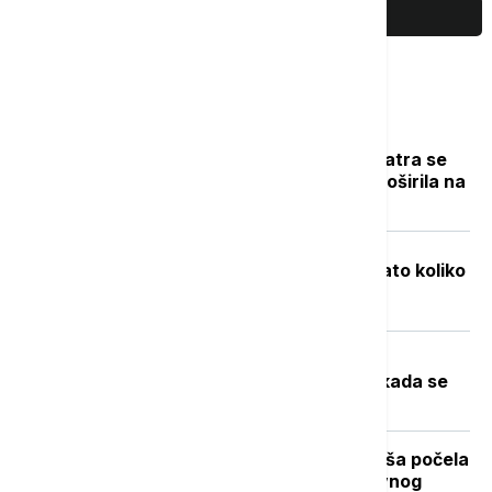
PRIKAŽI JOŠ
Najčitanije
Novi požar u Deliblatskoj peščari: Vatra se
zbog vetra i visokih temperatura proširila na
više od 300 hektara (VIDEO)
Objavljene nove cene goriva: Poznato koliko
će koštati benzin i dizel
Toplotni talas u Srbiji na vrhuncu:
Temperature do 40 stepeni, a evo kada se
očekuje zahlađenje
Stiže dugo očekivano osveženje: Kiša počela
da pada u Beogradu posle višednevnog