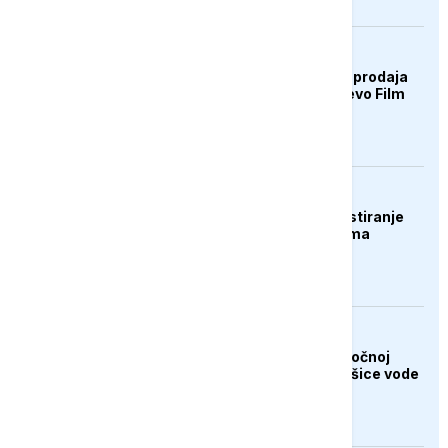
KULTURA
U ponedjeljak počinje prodaja
ulaznica za 32. Sarajevo Film
Festival
DRUŠTVO
Banjaluka: Počinje testiranje
novog cjevovoda prema
Tunjicama
AKTUELNO
Vanredno stanje u istočnoj
Slovačkoj zbog nestašice vode
za piće