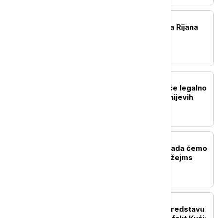
AKTUELNO IZ KULTURE
ASAP Rocky potvrdio da Rijana
radi na novom albumu
AKTUELNO IZ KULTURE
Korisnici TikToka moći će legalno
da koriste isečke iz Diznijevih
filmova
AKTUELNO IZ KULTURE
Producentkinja otkrila kada ćemo
saznati ko će biti novi Džejms
Bond
AKTUELNO IZ KULTURE
Počele probe za novu predstavu