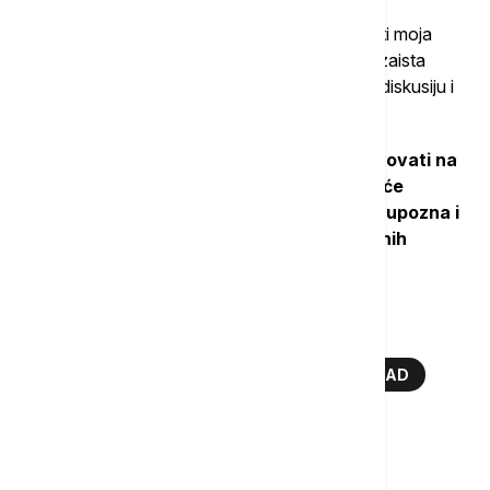
„Biće posebno interesantno jer će moderator biti moja
prevoditeljka. Prevodioci su najbolji čitaoci, oni zaista
razumeju knjige koje prevode. Očekujem dobru diskusiju i
pitanja iz publike“, kaže on.
Jonas Lišer će večeras u 20 časova učestvovati na
programu „Grad čita“ BookLook 2026, gde će
beogradska publika imati priliku da ga bliže upozna i
čuje kako jedan od najzapaženijih savremenih
evropskih pisaca vidi svet u kome živimo.
Više o...
JONAS LIŠER
KNJIŽEVNOST
BEOGRAD
FESTIVAL
TOP TAGOVI