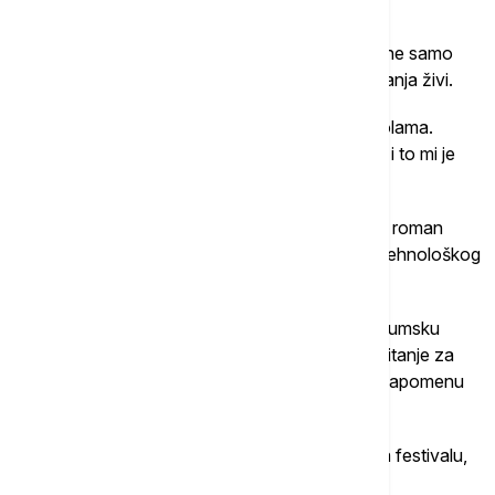
veruju da mogu da kontrolišu svet.
Lišer navodi da su nagrade i priznanja važni, ali ne samo
zbog prestiža, već i zbog mogućnosti da od pisanja živi.
„Važnije od nagrada je to što se knjiga čita u školama.
Pozivaju me da govorim učenicima i studentima i to mi je
posebno važno“, kaže on.
Beogradskoj publici predstavljen je i njegov novi roman
„Kraft“, koji se bavi odnosom filozofije, nauke i tehnološkog
optimizma Silicijumske doline.
„Radi se o profesoru filozofije koji odlazi u Silicijumsku
dolinu i pokušava da odgovori na kompleksno pitanje za
nagradu od milion dolara“, objašnjava Lišer, uz napomenu
da priča ima mračan obrt.
Govoreći o večerašnjem susretu sa publikom na festivalu,
Lišer ističe da očekuje zanimljiv razgovor.