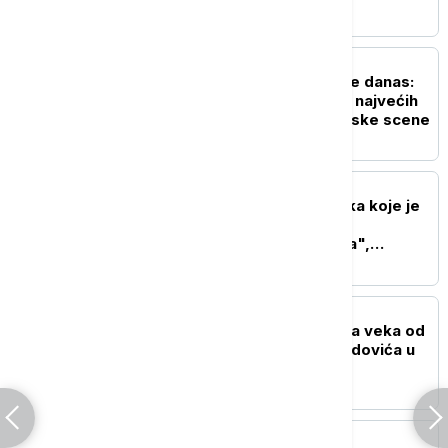
AKTUELNO IZ KULTURE
Tuborg Lovefest počinje danas:
Vrnjačka Banja domaćin najvećih
imena svetske elektronske scene
AKTUELNO IZ KULTURE
Nakon ogromnih gubitaka koje je
pretrpeo kontroverzni
dokumentarac "Melanija",
Amazon snima i seriju o prvoj
dami SAD
AKTUELNO IZ KULTURE
Svečanost povodom dva veka od
rođenja Ljubomira Nenadovića u
septembru u Brankovini
AKTUELNO IZ KULTURE