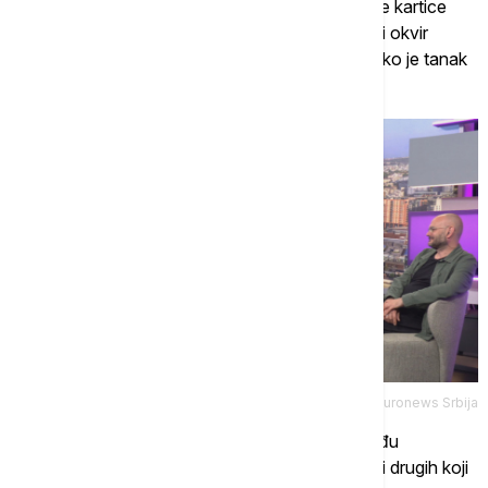
„Jednog dana Velika Britanija bankrotira, kreditne kartice
prestaju da rade, ljudi gube poslove i civilizacijski okvir
počinje da se raspada. Knjiga govori o tome koliko je tanak
sloj civilizovanosti“, kaže Lišer.
Euronews Srbija
Roman se, kako dodaje, bavi i kontrastom između
pasivnosti i moći – jednih koji ne donose odluke i drugih koji