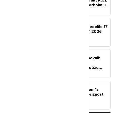
Andreja Nosova u Hartefakt Kući:
Švedski glumac Nils Veterholm u
glavnoj ulozi
AKTUELNO IZ KULTURE
Ministarstvo kulture opredelilo 17
miliona dinara za NAFFIT 2026
AKTUELNO IZ KULTURE
Neverovatne scene masovnih
borbi u domaćem filmu
"Sretenje": U bioskope stiže
epopeja o rađanju moderne
srpske države
AKTUELNO IZ KULTURE
"Još samo ovo da ti kažem":
Roman koji vraća u bezbrižnost
detinjstva