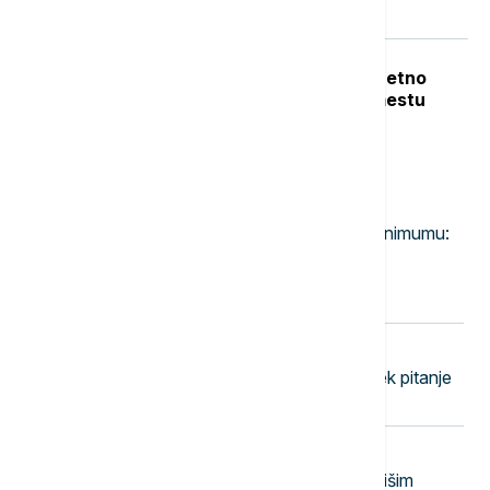
toplotnog talasa (VIDEO, FOTO)
Teška nesreća u Dobanovcima: Teretno
vozilo udarilo pešaka, poginuo na mestu
Najnovije vesti
20:20
DRUŠTVO
Vodostaj Dunava na istorijskom minimumu:
Posledice se osećaju u mnogim
delatnostima, kakva je situacija sa
energetikom?
20:18
FUDBAL
Stanković pred Pazar: Ovde je uvek pitanje
života i smrti
20:14
BIZNIS VESTI
MOL povećao profit zahvaljujući višim