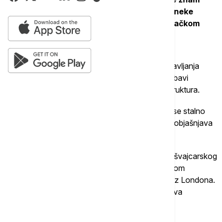
mnogo o srpskoj književnosti, ali sam čitao neke
klasike i autore sa Balkana koji pišu na nemačkom
jeziku“, navodi on.
Centralno mesto njegovog beogradskog predstavljanja
zauzima roman „Proleće Varvara“, delo koje se bavi
finansijskom krizom i urušavanjem društvenih struktura.
„Radi se o finansijskoj krizi, tržištima i svetu koji se stalno
menja. Te teme su univerzalne i uvek aktuelne“, objašnjava
Lišer.
Govoreći o radnji romana, pisac otkriva da prati švajcarskog
biznismena koji putuje u Tunis, gde se u luksuznom
odmaralištu susreće sa grupom mladih bankara iz Londona.
U trenutku globalnog finansijskog kolapsa, njihova
svakodnevica se dramatično menja.