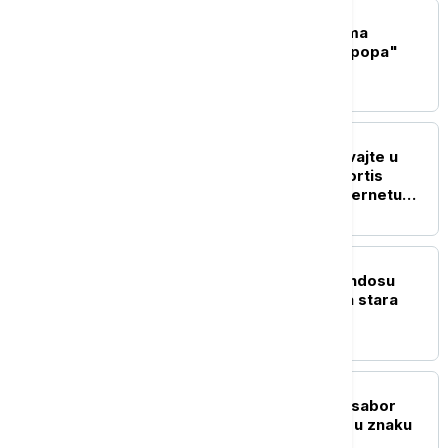
AKTUELNO IZ KULTURE
Sprema se nastavak filma
"Majkl": Priča o "Kralju popa"
dobija drugo poglavlje
AKTUELNO IZ KULTURE
"Spustite telefone i uživajte u
muzici": K-pop grupa Cortis
izazvala rasprave na internetu
zbog zahteva na koncertu
AKTUELNO IZ KULTURE
U drevnom gradu Aspendosu
pronađena 1.800 godina stara
statua boga zdravlja
AKTUELNO IZ KULTURE
Počeo 65. Dragačevski sabor
trubača: Guča od danas u znaku
trube