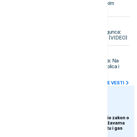
cenama nafte i rekordnim rafinerijskim
maržama
20:13
AKTUELNO
SAJ i UKP u Beogradu uhapsili begunca:
Tereti se za dva teška krivična tela (VIDEO)
20:08
DRUŠTVO
Tendencija manjeg porasta Dunava: Na
biološkom minimumu Kolubara, Toplica i
Timok
SVE NAJNOVIJE VESTI
euronews.ba
AKTUELNO
Američki Senat usvojio zakon o
sankcijama Rusiji i državama
koje kupuju njenu naftu i gas