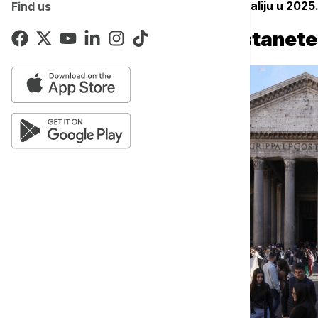
Italijana. Evo šta svi oni koji putuju u Italiju u 202
Find us
Morate lično da se sastanete