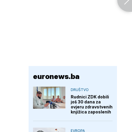
euronews.ba
DRUŠTVO
Rudnici ZDK dobili
još 30 dana za
ovjeru zdravstvenih
knjižica zaposlenih
EVROPA