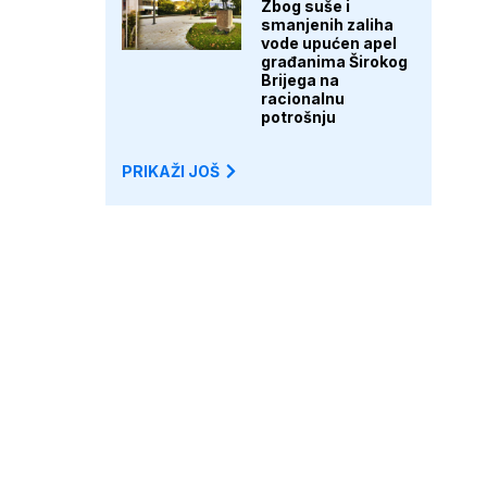
Zbog suše i
smanjenih zaliha
vode upućen apel
građanima Širokog
Brijega na
racionalnu
potrošnju
PRIKAŽI JOŠ