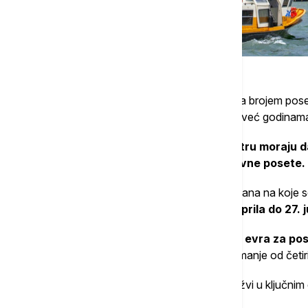
Venecija je epicentar masovnog turizma sa brojem poseti
Postavljanje poštene cene za ulaz u grad već godinama
Osobe koje prenoće u istorijskom centru moraju da
uvedena je i taksa od pet evra za dnevne posete.
Ove godine, zvaničnici produžavaju broj dana na koje s
petka do nedelje i za praznike od 18. aprila do 27.
Taksa će se takođe udvostručiti na 10 evra za pos
jer se oni smatraju turistima koji rezervišu manje od četi
Program plaćanja ima za cilj smanjenje gužvi u ključnim
kvaliteta života za stanovnike.