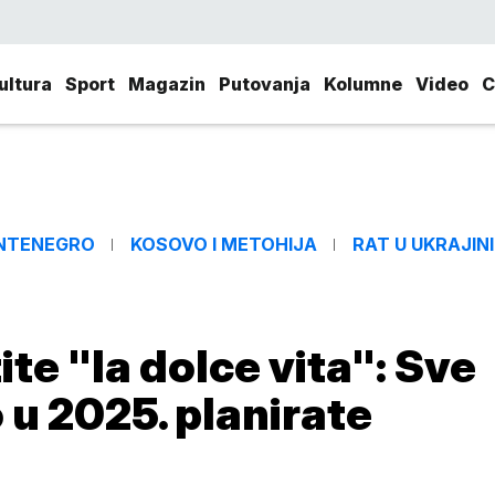
ultura
Sport
Magazin
Putovanja
Kolumne
Video
C
NTENEGRO
KOSOVO I METOHIJA
RAT U UKRAJINI
tite "la dolce vita": Sve
 u 2025. planirate