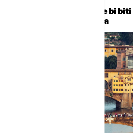
Turističke takse mogle bi biti
italijanskim gradovima