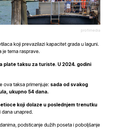
profimedia
laca koji prevazilazi kapacitet grada u laguni.
 je tema rasprave.
 plate taksu za turiste
.
U 2024. godini
e ova taksa primenjuje:
sada od svakog
 jula, ukupno 54 dana.
etioce koji dolaze u poslednjem trenutku
ri dana unapred.
 danima, podsticanje dužih poseta i poboljšanje