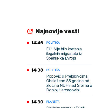
Najnovije vesti
14:46
POLITIKA
EU: Nije bilo kretanja
ilegalnih migranata iz
Španije ka Evropi
14:38
POLITIKA
Popović u Prebilovcima:
Obeleženo 85 godina od
zločina NDH nad Srbima u
Donjoj Hercegovini
14:30
PLANETA