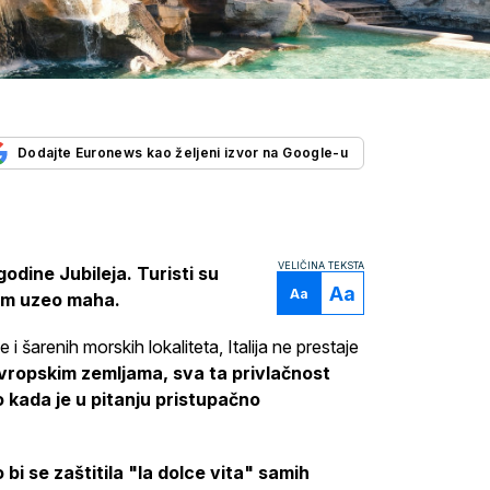
Dodajte Euronews kao željeni izvor na Google-u
VELIČINA TEKSTA
odine Jubileja. Turisti su
Aa
Aa
izam uzeo maha.
šarenih morskih lokaliteta, Italija ne prestaje
evropskim zemljama, sva ta privlačnost
 kada je u pitanju pristupačno
 bi se zaštitila "la dolce vita" samih