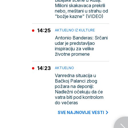
Biblijske scene u Rusiji:
Milioni skakavaca prekrili
nebo, meštani u strahu od
"božje kazne" (VIDEO)
14:25
AKTUELNO IZ KULTURE
Antonio Banderas: Srčani
udar je predstavljao
inspiraciju za velike
životne promene
14:23
AKTUELNO
Vanredna situacija u
Bačkoj Palanci zbog
požara na deponiji:
Nadležni očekuju da će
vatra biti pod kontrolom
do večeras
SVE NAJNOVIJE VESTI