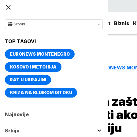
Srpski
Srbija
Evropa
Svet
Biznis
K
Srpski
TOP TAGOVI
EURONEWS MONTENEGRO
KOSOVO I METOHIJA
EURONEWS MO
TOP TAGOVI
RAT U UKRAJINI
Naslovna
Putovanja
Novosti
KRIZA NA BLISKOM ISTOKU
Italijani rešili da zaš
što morate znati ako
Najnovije
putovanje u Italiju
Srbija