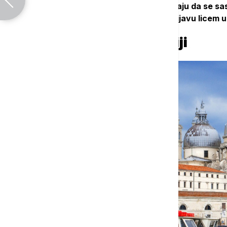
Vlasnici smeštajnih jedinica sada moraju da se sas
identifikacione dokumente i obavili prijavu licem u 
Skuplja poseta Veneciji