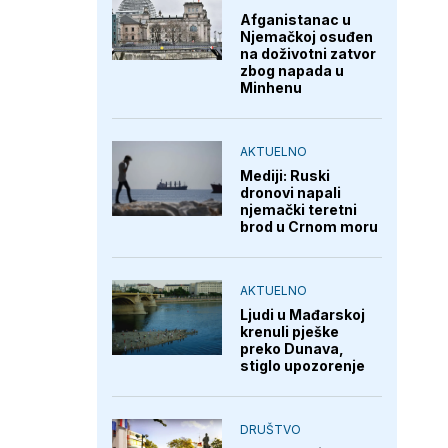
Afganistanac u
Njemačkoj osuđen
na doživotni zatvor
zbog napada u
Minhenu
AKTUELNO
Mediji: Ruski
dronovi napali
njemački teretni
brod u Crnom moru
AKTUELNO
Ljudi u Mađarskoj
krenuli pješke
preko Dunava,
stiglo upozorenje
DRUŠTVO