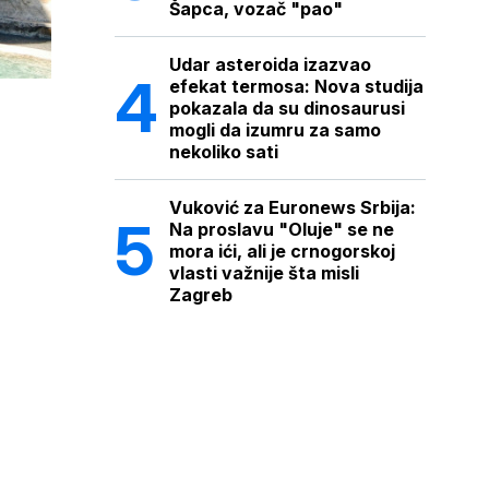
Šapca, vozač "pao"
Udar asteroida izazvao
efekat termosa: Nova studija
pokazala da su dinosaurusi
mogli da izumru za samo
nekoliko sati
Vuković za Euronews Srbija:
Na proslavu "Oluje" se ne
mora ići, ali je crnogorskoj
vlasti važnije šta misli
Zagreb