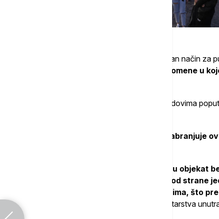
Ključevi u kutijama sa šifrarnikom su zgodan način za 
u Italiji su postali simbol nepoželjne promene u k
na uštrb jeftinog stanovanja.
U znak protesta, aktivisti u popularnim gradovima poput Fi
označavaju crvenim krstom.
U novembru je vlada odobrila meru koja
zabranjuje ov
sigurnosti.
"Automatizovano upravljanje i ulazak u objekat bez
postoji rizik da će smeštaj
"biti okupiran od strane jed
nepoznati nadležnim policijskim organima, što pr
zajednicu"
, navodi se u saopštenju ministarstva unutr