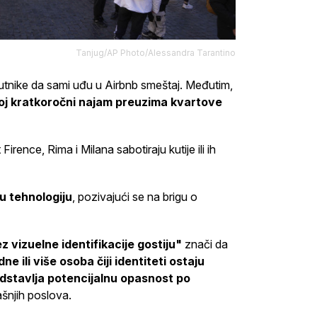
Tanjug/AP Photo/Alessandra Tarantino
putnike da sami uđu u Airbnb smeštaj. Međutim,
ojoj kratkoročni najam preuzima kvartove
rence, Rima i Milana sabotiraju kutije ili ih
u tehnologiju
, pozivajući se na brigu o
 vizuelne identifikacije gostiju"
znači da
ne ili više osoba čiji identiteti ostaju
edstavlja potencijalnu opasnost po
ašnjih poslova.