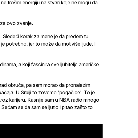
 ne trošim energiju na stvari koje ne mogu da
e za ovo zvanje.
m. Sledeći korak za mene je da pređem tu
 je potrebno, jer to može da motiviše ljude. I
inama, a koji fascinira sve ljubitelje američke
znad obruča, pa sam morao da pronalazim
bačaja. U Srbiji to zovemo 'pogačice'. To je
 kroz karijeru. Kasnije sam u NBA radio mnogo
Sećam se da sam se ljutio i pitao zašto to