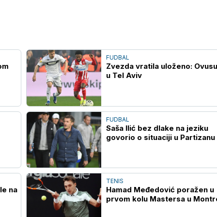
FUDBAL
gom
Zvezda vratila uloženo: Ovusu
u Tel Aviv
FUDBAL
Saša Ilić bez dlake na jeziku
govorio o situaciji u Partizanu
TENIS
le na
Hamad Međedović poražen u
prvom kolu Mastersa u Montr