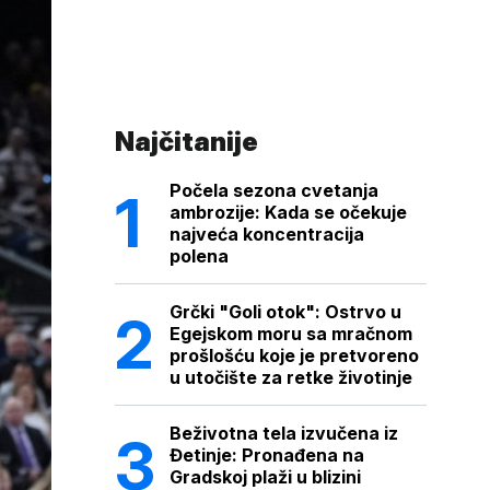
Najčitanije
Počela sezona cvetanja
ambrozije: Kada se očekuje
najveća koncentracija
polena
Grčki "Goli otok": Ostrvo u
Egejskom moru sa mračnom
prošlošću koje je pretvoreno
u utočište za retke životinje
Beživotna tela izvučena iz
Đetinje: Pronađena na
Gradskoj plaži u blizini