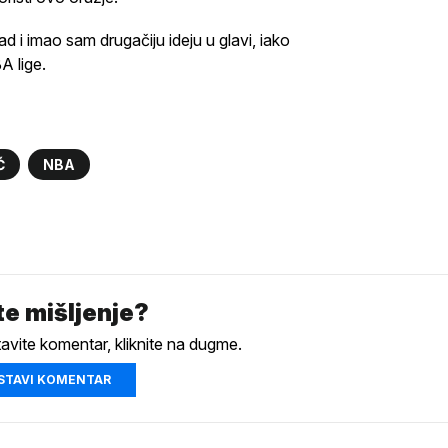
d i imao sam drugačiju ideju u glavi, iako
A lige.
Ć
NBA
e mišljenje?
tavite komentar, kliknite na dugme.
STAVI KOMENTAR