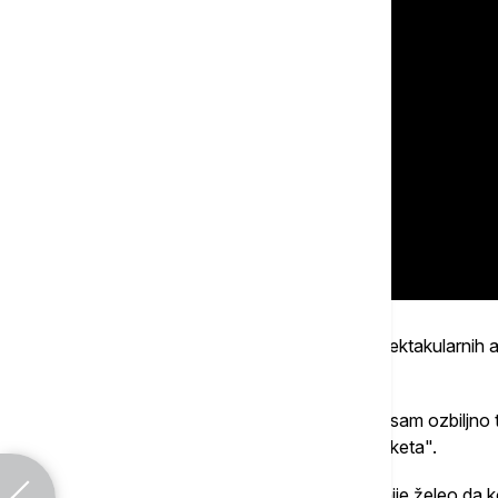
Deluje da je zaštitni znak Jokića, pored spektakularnih as
objasnio odakle je i kada došao.
"Veoma rano. Još kao dete, pre nego što sam ozbiljno
obruča, pa sam šutirao sa distance oko reketa".
Ali je za kraj naglasio Jokić da u početku nije želeo da k