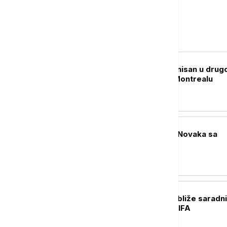
Sport
TENIS
Kecmanović eliminisan u dru
kolu Mastersa u Montrealu
TENIS
Cicipas uporedio Novaka sa
Spajdermenom
FUDBAL
Infantino zvao najbliže saradni
hitan sastanak u FIFA