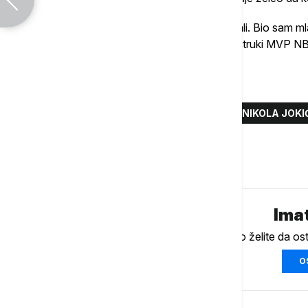
"Prve dve godine smo se stalno raspravljali. Bio sam mla
nisam znao tačno kakvu", dovršio je višestruki MVP NB
Više o...
DENVER NAGETSI
KOŠARKAŠ
NIKOLA JOKI
Komentari (
0
)
Imat
Ukoliko želite da os
O