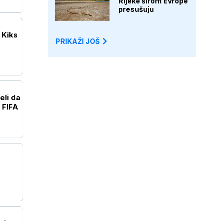
Rijeke širom Evrope
presušuju
 Kiks
PRIKAŽI JOŠ
eli da
 FIFA