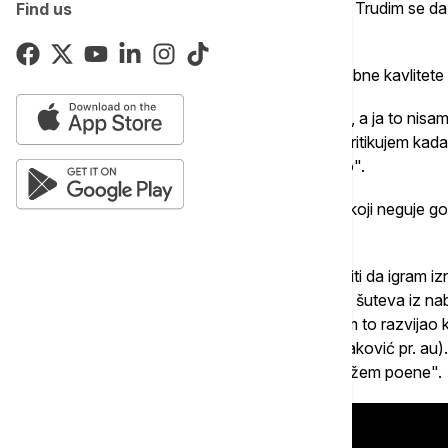
"Pokušavam da budem bolji saigrač i lider. Trudim se da
Find us
kontrolišem, poput rasprava sa sudijama".
Ipak, naglasio je Nikola da nema sve potrebne kavlitet
"Ponekad lider mora da bude 'loš momak', a ja to nisa
granicu: da kažem teške stvari, istinu, da kritikujem kada
meni je potrebna kritika da bih napredovao".
Govorio je i o svom specifičnom stilu igre koji neguje god
košarke.
"Još kao mlađi nisam mogao da skačem niti da igram i
druga rešenja poput poludistanci, floutera, šuteva iz na
bio jedini način da postižem poene, pa sam to razvijao
na tome sa trenerom Ogijem (Ognjen Stojaković pr. au). 
radim, ali upravo tako sam počeo da postižem poene".