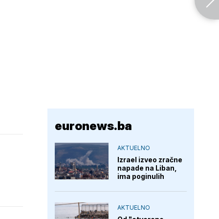
euronews.ba
AKTUELNO
Izrael izveo zračne
napade na Liban,
ima poginulih
AKTUELNO