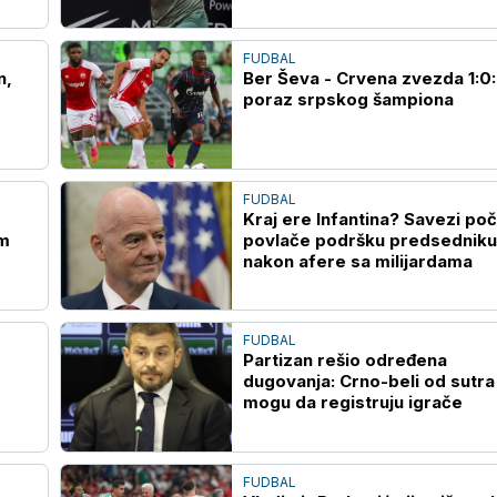
FUDBAL
n,
Ber Ševa - Crvena zvezda 1:0:
poraz srpskog šampiona
FUDBAL
Kraj ere Infantina? Savezi poč
om
povlače podršku predsedniku
nakon afere sa milijardama
FUDBAL
Partizan rešio određena
dugovanja: Crno-beli od sutra
mogu da registruju igrače
FUDBAL