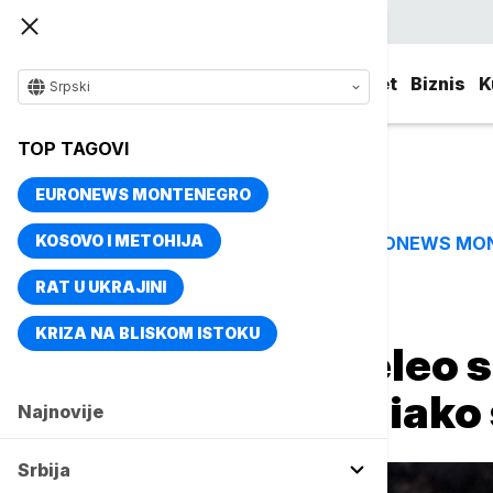
Srpski
Srbija
Evropa
Svet
Biznis
K
Srpski
TOP TAGOVI
EURONEWS MONTENEGRO
KOSOVO I METOHIJA
EURONEWS MO
TOP TAGOVI
RAT U UKRAJINI
Naslovna
Sport
Košarka
KRIZA NA BLISKOM ISTOKU
Nikola Jokić: Želeo
dostupan timu, iak
Najnovije
Srbija