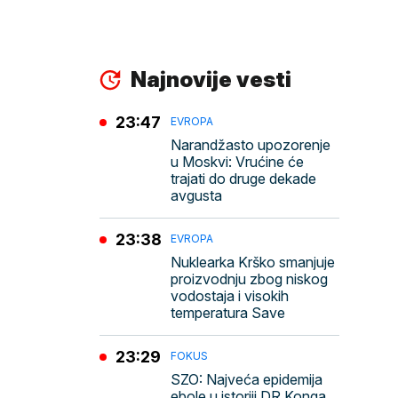
Najnovije vesti
23:47
EVROPA
Narandžasto upozorenje
u Moskvi: Vrućine će
trajati do druge dekade
avgusta
23:38
EVROPA
Nuklearka Krško smanjuje
proizvodnju zbog niskog
vodostaja i visokih
temperatura Save
23:29
FOKUS
SZO: Najveća epidemija
ebole u istoriji DR Konga