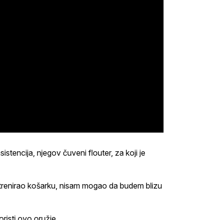
istencija, njegov čuveni flouter, za koji je
 trenirao košarku, nisam mogao da budem blizu
oristi ovo oružje.