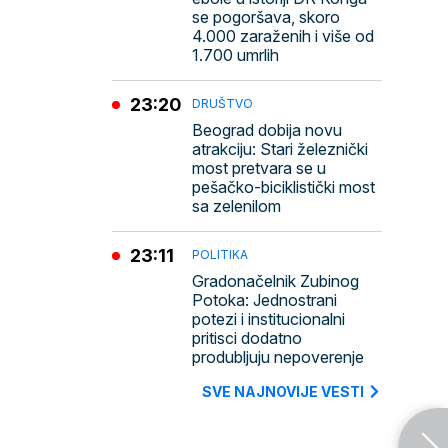
se pogoršava, skoro
4.000 zaraženih i više od
1.700 umrlih
23:20
DRUŠTVO
Beograd dobija novu
atrakciju: Stari železnički
most pretvara se u
pešačko-biciklistički most
sa zelenilom
23:11
POLITIKA
Gradonačelnik Zubinog
Potoka: Jednostrani
potezi i institucionalni
pritisci dodatno
produbljuju nepoverenje
SVE NAJNOVIJE VESTI