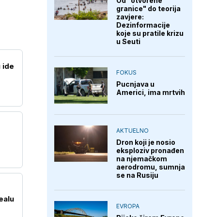
Od "otvorene
granice" do teorija
zavjere:
Dezinformacije
koje su pratile krizu
u Seuti
 ide
FOKUS
Pucnjava u
Americi, ima mrtvih
AKTUELNO
Dron koji je nosio
eksploziv pronađen
na njemačkom
aerodromu, sumnja
se na Rusiju
ealu
EVROPA