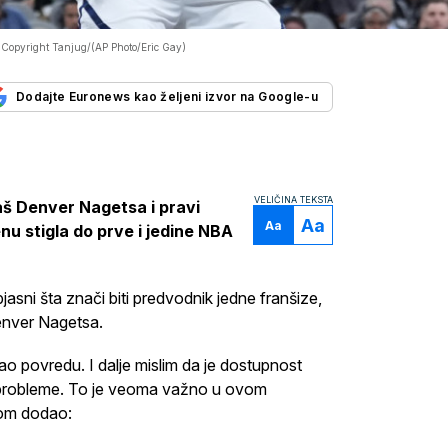
-
Copyright Tanjug/(AP Photo/Eric Gay)
Dodajte Euronews kao željeni izvor na Google-u
VELIČINA TEKSTA
aš Denver Nagetsa i pravi
Aa
Aa
nu stigla do prve i jedine NBA
asni šta znači biti predvodnik jedne franšize,
enver Nagetsa.
 povredu. I dalje mislim da je dostupnost
e probleme. To je veoma važno u ovom
tom dodao: