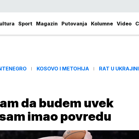
ultura
Sport
Magazin
Putovanja
Kolumne
Video
C
NTENEGRO
KOSOVO I METOHIJA
RAT U UKRAJINI
 sam da budem uvek
o sam imao povredu