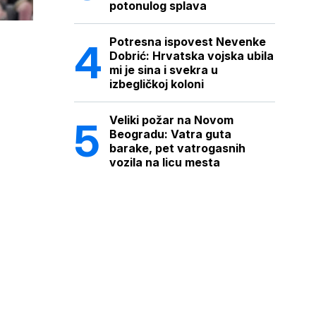
potonulog splava
Potresna ispovest Nevenke
Dobrić: Hrvatska vojska ubila
mi je sina i svekra u
izbegličkoj koloni
Veliki požar na Novom
Beogradu: Vatra guta
barake, pet vatrogasnih
vozila na licu mesta