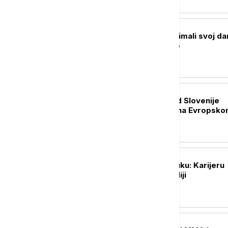
FUDBAL
Stanković: Nismo imali svoj da
previše se grešilo
OSTALI SPORTOVI
Srbija porazom od Slovenije
okončala učešće na Evropsk
prvenstvu
FUDBAL
Kostić doneo odluku: Karijeru
nastavlja u Holandiji
OSTALI SPORTOVI