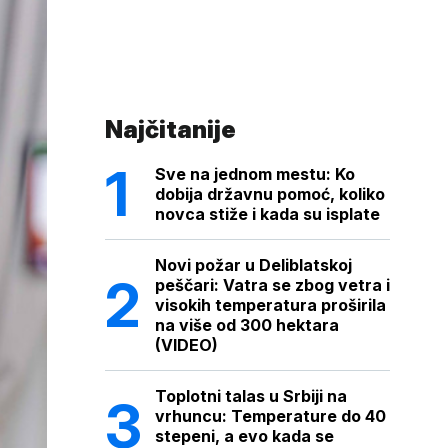
Najčitanije
Sve na jednom mestu: Ko
dobija državnu pomoć, koliko
novca stiže i kada su isplate
Novi požar u Deliblatskoj
peščari: Vatra se zbog vetra i
visokih temperatura proširila
na više od 300 hektara
(VIDEO)
Toplotni talas u Srbiji na
vrhuncu: Temperature do 40
stepeni, a evo kada se