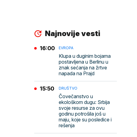
Najnovije vesti
16:00
EVROPA
Klupa u duginim bojama
postavljena u Berlinu u
znak sećanja na žrtve
napada na Prajd
15:50
DRUŠTVO
Čovečanstvo u
ekološkom dugu: Srbija
svoje resurse za ovu
godinu potrošila još u
maju, koje su posledice i
rešenja