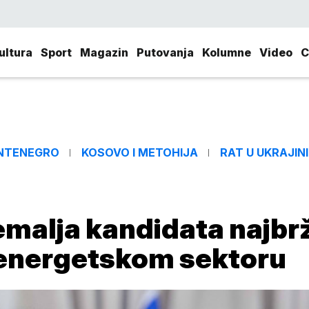
ultura
Sport
Magazin
Putovanja
Kolumne
Video
C
NTENEGRO
KOSOVO I METOHIJA
RAT U UKRAJINI
zemalja kandidata najbr
 energetskom sektoru