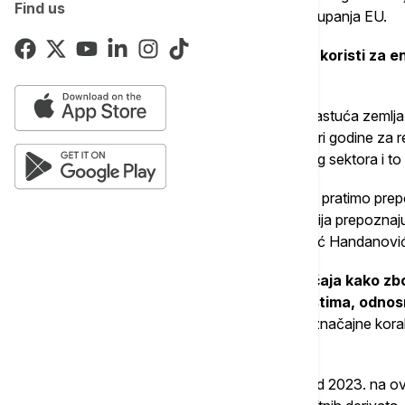
Find us
spoji i integriše tržišta i pre zvaničnog pristupanja EU.
To, kako je navela, svakako ima svoje koristi za e
i zemalja članica EU.
"Meni je drago da je Srbija i dalje najbrže rastuća zeml
sektoru, i to nije samo prošle godine, već tri godine za 
stabilizaciji, ubrzanom razvoju energetskog sektora i to
Ono što je važno to je da se usklađujemo, pratimo prep
energetska zajednica, ali i Evropska komisija prepoznaj
buduće domaće zadatke", rekla je Đedović Handanovi
Naglasila je da je to od izuzetnog značaja kako zb
Srbiji, tako i zbog povezanosti sa tržištima, odn
godini i prvim mesecima 2026. preduzela značajne kor
okviru.
"Ako pogledamo ceo period, da kažem, od 2023. na ova