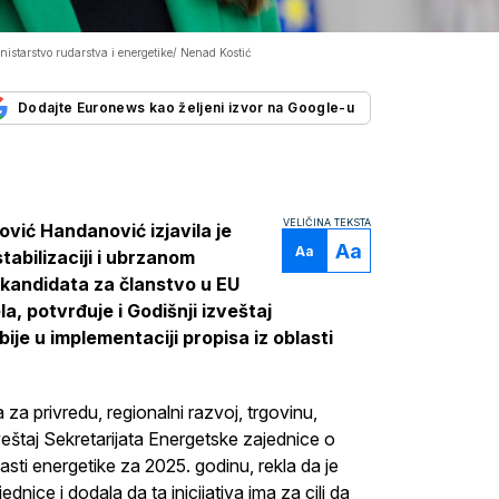
istarstvo rudarstva i energetike/ Nenad Kostić
Dodajte Euronews kao željeni izvor na Google-u
VELIČINA TEKSTA
vić Handanović izjavila je
Aa
Aa
tabilizaciji i ubrzanom
 kandidata za članstvo u EU
a, potvrđuje i Godišnji izveštaj
je u implementaciji propisa iz oblasti
a privredu, regionalni razvoj, trgovinu,
veštaj Sekretarijata Energetske zajednice o
asti energetike za 2025. godinu, rekla da je
nice i dodala da ta inicijativa ima za cilj da