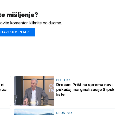
e mišljenje?
tavite komentar, kliknite na dugme.
STAVI KOMENTAR
POLITIKA
 ni
Drecun: Priština sprema novi
 za
pokušaj marginalizacije Srpsk
liste
DRUŠTVO