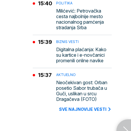
15:40
POLITIKA
Milićević: Petrovačka
cesta najbolnije mesto
nacionalnog pamćenja
stradanja Srba
15:39
BIZNIS VESTI
Digitalna plaćanja: Kako
su kartice i e-novčanici
promenili online navike
15:37
AKTUELNO
Neočekivan gost: Orban
posetio Sabor trubača u
Guči, uslikan u srcu
Dragačeva (FOTO)
SVE NAJNOVIJE VESTI