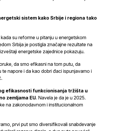
nergetski sistem kako Srbije i regiona tako
ja kada su reforme u pitanju u energetskom
redom Srbija je postigla značajne rezultate na
 izveštaji energetske zajednice pokazuju.
oruke, da smo efikasni na tom putu, da
u te napore i da kao dobri đaci ispunjavamo i
ć.
og efikasnosti funkcionisanja tržišta u
osno zemljama EU.
Navela je da je u 2025.
ake na zakonodavnom i institucionalnom
mo, prvi put smo diversifikovali snabdevanje