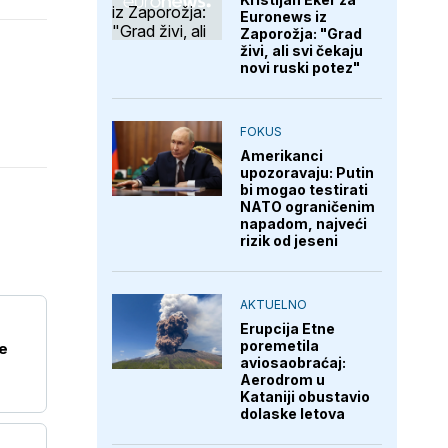
Euronews iz
Zaporožja: "Grad
živi, ali svi čekaju
novi ruski potez"
FOKUS
Amerikanci
upozoravaju: Putin
bi mogao testirati
NATO ograničenim
napadom, najveći
rizik od jeseni
AKTUELNO
Erupcija Etne
poremetila
e
aviosaobraćaj:
Aerodrom u
Kataniji obustavio
dolaske letova