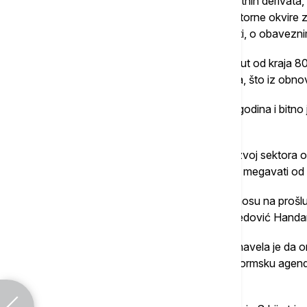
gasom. Značajno smo uvećali rezerve naftnih derivata, d
rezerve benzina. Usvojili smo nove regulatorne okvire z
energetici, ali i nove zakone o gasu, o nafti, o obave
Istakla je da je Elektroprivreda Srbije prvi put od kraj
instalisanih kapaciteta, što iz termosektora, što iz obnovl
"To se nije desilo u poslednjih više od 30 godina i bitn
ministarka.
Navela je da je posebno dinamičan bio razvoj sektora ob
instalisani kapaciteti povećani sa oko 420 megavati od 
"To je rast od skoro tri puta, a samo u odnosu na prošlu
povećani za oko 40 odsto", ukazala je Đedović Handa
Kada je reč o ulaganjima u infrastrukturu, navela je d
energetskom sektoru, a prate se i kroz reformsku agendu
Energetske zajednice.