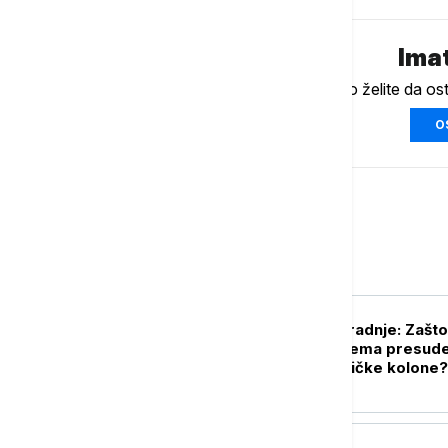
Imat
Ukoliko želite da os
O
Srbija
POLITIKA
Zid ćutanja i nesaradnje: Zašto
posle 31 godine nema presude
raketiranje izbegličke kolone?
DRUŠTVO