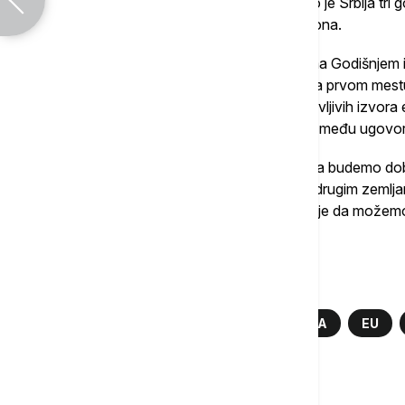
"I u tom smislu kažem da smo ponosni što je Srbija tri
u okviru Energetske zajednice", istakla je ona.
Đedović Handanović je kazala da je, prema Godišnjem iz
Srbija, kada je u pitanju dekarbonizacija, na prvom me
implementacije u politikama u oblasti obnovljivih izvora 
navela, ubedljivo najviši nivo usklađenosti među ugov
"Nastavićemo, naravno, aktivan dijalog, da budemo do
u regionu, što jeste slučaj, i da krčimo put drugim zemlj
sprovela određene aktivnosti. Drago nam je da možemo d
Đedović Handanović.
Više o...
ENERGETIKA
REFORME
SRBIJA
EU
Komentari (
0
)