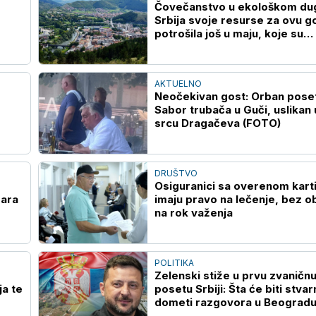
Čovečanstvo u ekološkom du
Srbija svoje resurse za ovu g
potrošila još u maju, koje su
posledice i rešenja
AKTUELNO
Neočekivan gost: Orban pose
Sabor trubača u Guči, uslikan 
srcu Dragačeva (FOTO)
DRUŠTVO
Osiguranici sa overenom kar
žara
imaju pravo na lečenje, bez o
na rok važenja
POLITIKA
Zelenski stiže u prvu zvaničn
a te
posetu Srbiji: Šta će biti stvar
dometi razgovora u Beograd