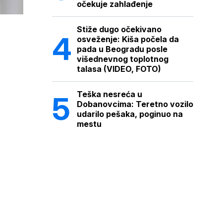
očekuje zahlađenje
Stiže dugo očekivano
osveženje: Kiša počela da
pada u Beogradu posle
višednevnog toplotnog
talasa (VIDEO, FOTO)
Teška nesreća u
Dobanovcima: Teretno vozilo
udarilo pešaka, poginuo na
mestu