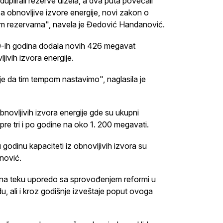
uplirali rezerve dizela, a dva puta povećali
a obnovljive izvore energije, novi zakon o
znim rezervama", navela je Đedović Handanović.
a 80-ih godina dodala novih 426 megavat
jivih izvora energije.
o je da tim tempom nastavimo", naglasila je
novljivih izvora energije gde su ukupni
pre tri i po godine na oko 1. 200 megavati.
 godinu kapaciteti iz obnovljivih izvora su
nović.
a ona teku uporedo sa sprovođenjem reformi u
, ali i kroz godišnje izveštaje poput ovoga