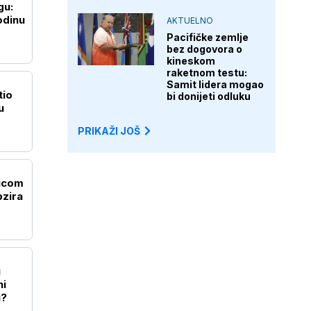
gu:
odinu
AKTUELNO
Pacifičke zemlje
bez dogovora o
kineskom
raketnom testu:
Samit lidera mogao
tio
bi donijeti odluku
u
PRIKAŽI JOŠ
ticom
bzira
u
ni
u?