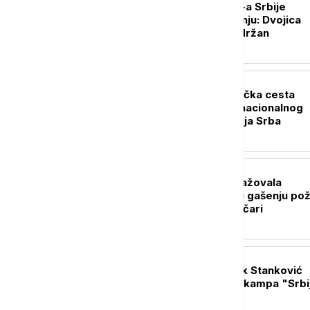
Tri policajca MUP-a Srbije
privedena na Jarinju: Dvojica
pušteni, jedan zadržan
POLITIKA
Milićević: Petrovačka cesta
najbolnije mesto nacionalnog
pamćenja stradanja Srba
AKTUELNO
Vojska Srbije angažovala
helikopter Mi-17 u gašenju po
u Deliblatskoj peščari
POLITIKA
Ministar Dejan Vuk Stanković
posetio učesnike kampa "Srbij
zove"