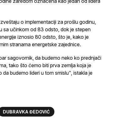
 godine zaredom označena kao jedan od lidera
veštaju o implementaciji za prošlu godinu,
stu sa učinkom od 83 odsto, dok je stepen
energije iznosio 80 odsto, što je, kako je
ornim stranama energetske zajednice.
bar sagovornik, da budemo neko ko prednjači
ama, tako što ćemo biti prva zemlja koja je
a budemo lideri u tom smislu", istakla je
DUBRAVKA ĐEDOVIĆ