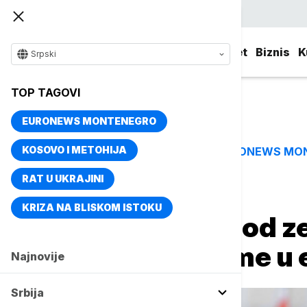
Srpski
Srbija
Evropa
Svet
Biznis
K
Srpski
TOP TAGOVI
EURONEWS MONTENEGRO
KOSOVO I METOHIJA
EURONEWS MO
TOP TAGOVI
RAT U UKRAJINI
Naslovna
Srbija
Društvo
KRIZA NA BLISKOM ISTOKU
Đedović: Srbija od 
sprovodi reforme u
Najnovije
Srbija