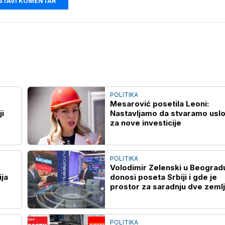
STAVI KOMENTAR
POLITIKA
Mesarović posetila Leoni:
ji
Nastavljamo da stvaramo usl
za nove investicije
POLITIKA
Volodimir Zelenski u Beogradu
ija
donosi poseta Srbiji i gde je
prostor za saradnju dve zeml
POLITIKA