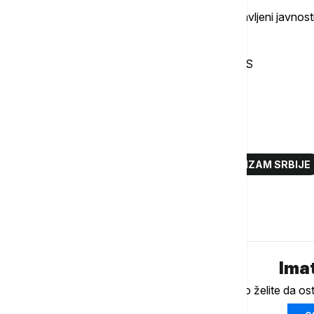
Prvi turistički programi i paketi biće predstavljeni javn
Visit Serbia i pratećih digitalnih kanala.
Asocijacija turističke industrije Srbije - ATIS
www.atis.rs
Više o...
EXPO 2027
VISIT SERBIA
TURIZAM SRBIJE
Komentari (
0
)
Imat
Ukoliko želite da os