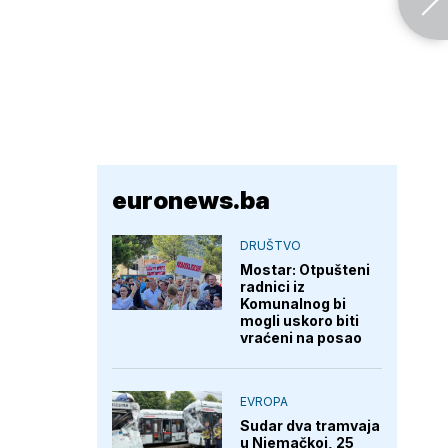
euronews.ba
DRUŠTVO
Mostar: Otpušteni
radnici iz
Komunalnog bi
mogli uskoro biti
vraćeni na posao
EVROPA
Sudar dva tramvaja
u Njemačkoj, 25