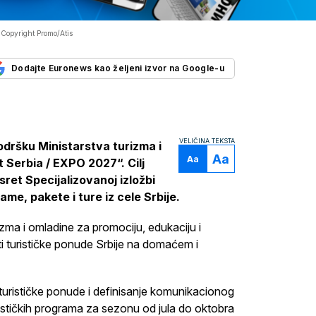
-
Copyright Promo/Atis
Dodajte Euronews kao željeni izvor na Google-u
VELIČINA TEKSTA
podršku Ministarstva turizma i
Aa
Aa
t Serbia / EXPO 2027“. Cilj
sret Specijalizovanoj izložbi
me, pakete i ture iz cele Srbije.
izma i omladine za promociju, edukaciju i
ti turističke ponude Srbije na domaćem i
turističke ponude i definisanje komunikacionog
urističkih programa za sezonu od jula do oktobra