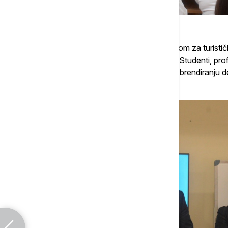
Projekat se realizuje u saradnji sa Fakultetom za turisti
Singidunum, Visokom turističkom školom. Studenti, prof
posvećenim razvoju turističkih proizvoda, brendiranju des
marketingu i kreiranju turističkih paketa.