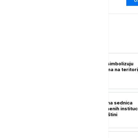
O
Srbija
POLITIKA
Ković: Prebilovci simbolizuju
genocid nad Srbima na teritori
NDH
POLITIKA
Danas konstitutivna sednica
skupštine privremenih instituc
samouprave u Prištini
POLITIKA