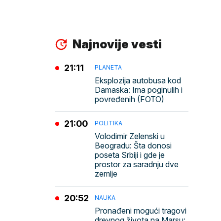
Najnovije vesti
21:11
PLANETA
Eksplozija autobusa kod
Damaska: Ima poginulih i
povređenih (FOTO)
21:00
POLITIKA
Volodimir Zelenski u
Beogradu: Šta donosi
poseta Srbiji i gde je
prostor za saradnju dve
zemlje
20:52
NAUKA
Pronađeni mogući tragovi
drevnog života na Marsu: