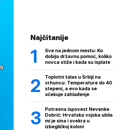
Najčitanije
Sve na jednom mestu: Ko
dobija državnu pomoć, koliko
novca stiže i kada su isplate
Toplotni talas u Srbiji na
vrhuncu: Temperature do 40
stepeni, a evo kada se
očekuje zahlađenje
Potresna ispovest Nevenke
Dobrić: Hrvatska vojska ubila
mi je sina i svekra u
izbegličkoj koloni