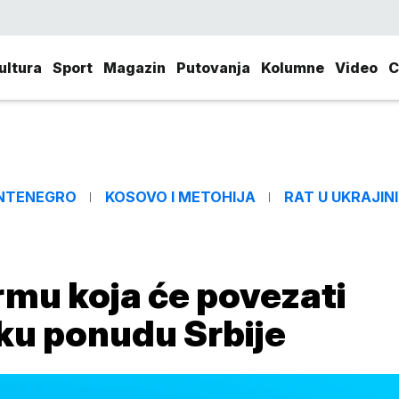
ultura
Sport
Magazin
Putovanja
Kolumne
Video
C
NTENEGRO
KOSOVO I METOHIJA
RAT U UKRAJINI
rmu koja će povezati
čku ponudu Srbije