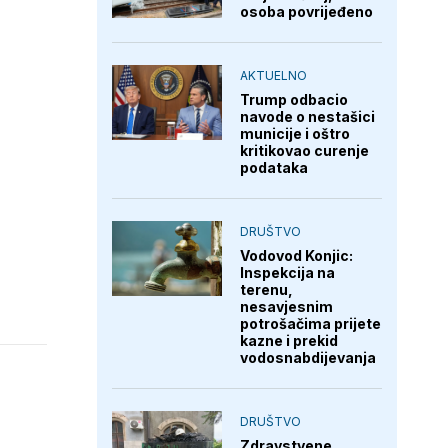
osoba povrijeđeno
AKTUELNO
Trump odbacio
navode o nestašici
municije i oštro
kritikovao curenje
podataka
DRUŠTVO
Vodovod Konjic:
Inspekcija na
terenu,
nesavjesnim
potrošačima prijete
kazne i prekid
vodosnabdijevanja
DRUŠTVO
Zdravstvene