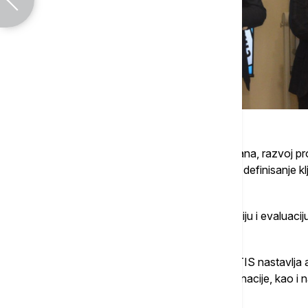
Aktivnosti obuhvataju izradu marketing plana, razvoj pr
rešenja na srpskom i engleskom jeziku, uz definisanje kl
međunarodno tržište.
Završna faza projekta predviđa prezentaciju i evaluacij
završnom studentskom pitch događaju.
Kao institucionalni partner EXPO 2027, ATIS nastavlja
prepoznatljivosti Srbije kao turističke destinacije, kao i
institucija i digitalnih tehnologija.