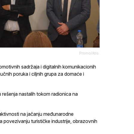
Promo/Atis
omotivnih sadržaja i digitalnih komunikacionih
jučnih poruka i ciljnih grupa za domaće i
u rešenja nastalih tokom radionica na
 aktivnosti na jačanju međunarodne
 na povezivanju turističke industrije, obrazovnih