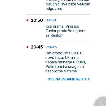
Naučnici sve bliže velikom
odgovoru
20:50
FUDBAL
Kraj drame: Vinisijus
Žunior produžio ugovor
sa Realom
20:45
EVROPA
Rat dronovima ulazi u
novu fazu: Ukrajina
napala rafinerije u Rusiji,
Putin formira snage za
bespilotne sisteme
SVE NAJNOVIJE VESTI