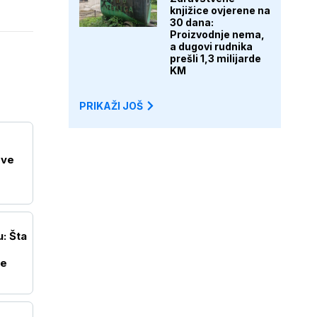
knjižice ovjerene na
30 dana:
Proizvodnje nema,
a dugovi rudnika
prešli 1,3 milijarde
KM
PRIKAŽI JOŠ
ove
: Šta
je