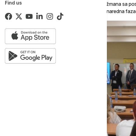
Find us
2026. godine. Povezivanje turističkih aranžmana sa 
EXPO + 3 dana Srbija“ predviđeno je kao naredna faza 