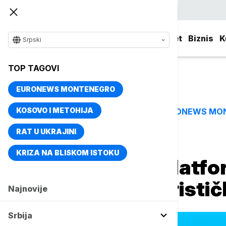
Srpski
Srbija
Evropa
Svet
Biznis
K
Srpski
TOP TAGOVI
EURONEWS MONTENEGRO
KOSOVO I METOHIJA
EURONEWS MO
TOP TAGOVI
RAT U UKRAJINI
Naslovna
Srbija
Društvo
KRIZA NA BLISKOM ISTOKU
ATIS pokreće platfo
EXPO 2027 i turisti
Najnovije
Srbija