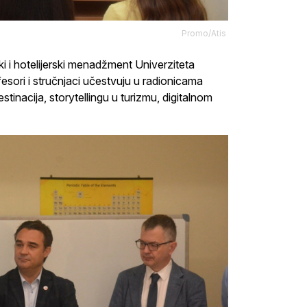
Promo/Atis
čki i hotelijerski menadžment Univerziteta
esori i stručnjaci učestvuju u radionicama
tinacija, storytellingu u turizmu, digitalnom