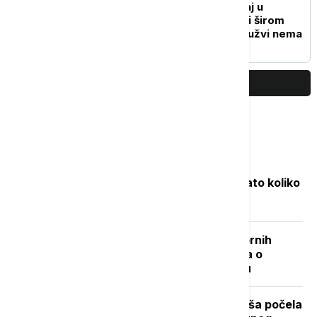
Ovako izgleda saobraćaj u
Beogradu danas: Radovi širom
grada u toku, jutarnjih gužvi nema
PRIKAŽI JOŠ
Najčitanije
Objavljene nove cene goriva: Poznato koliko
će koštati benzin i dizel
"Nisam izneo ništa novo sem nespornih
činjenica": Lučić za Euronews Srbija o
zabrani ulaska na Kosovo i Metohiju
Stiže dugo očekivano osveženje: Kiša počela