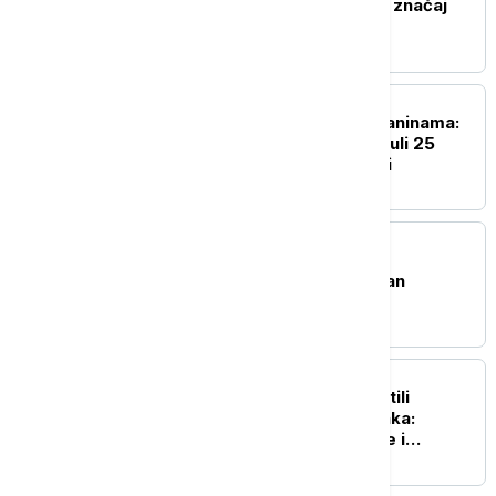
planove: Stojčić istakao značaj
dijaloga sa građanima
POLITIKA
Drama na rumunskim planinama:
Spasioci u 24 sata zbrinuli 25
osoba, šestoro u bolnici
POLITIKA
Ministarka Aleksandra
Sofronijević čestitala Dan
građevinara Srbije
POLITIKA
Vučić i Zelenski se obratili
medijima nakon sastanaka:
Poslate poruke saradnje i
prijateljstva