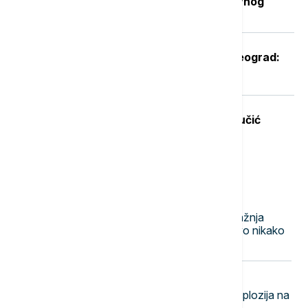
da pada u Beogradu posle višednevnog
toplotnog talasa (VIDEO, FOTO)
Oglasio se Zelenski po sletanju u Beograd:
Ovo je rekao predsednik Ukrajine
Zelenski u subotu dolazi u Srbiju: Vučić
otkrio tri ključne teme razgovora
Najnovije vesti
13:11
AKTUELNO
MUP upozorava: Jedna mala nepažnja
može napraviti ogromnu štetu - ovo nikako
ne radite tokom leta
13:04
EVROPA
Pao dron u Bugarskoj: Snažna eksplozija na