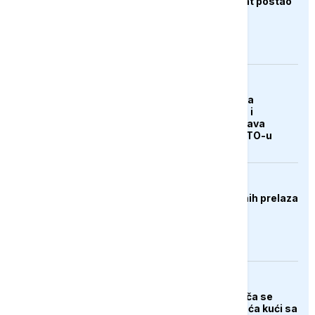
Bivši Trumpov advokat postao
glavni državni tužilac
AKTUELNO
Erdogan: Sporazum sa
Saudijskom Arabijom i
Pakistanom ne ugrožava
članstvo Turske u NATO-u
DRUŠTVO
Gužve na više graničnih prelaza
FOKUS
Tijelo indijskog penjača se
nakon tri decenije vraća kući sa