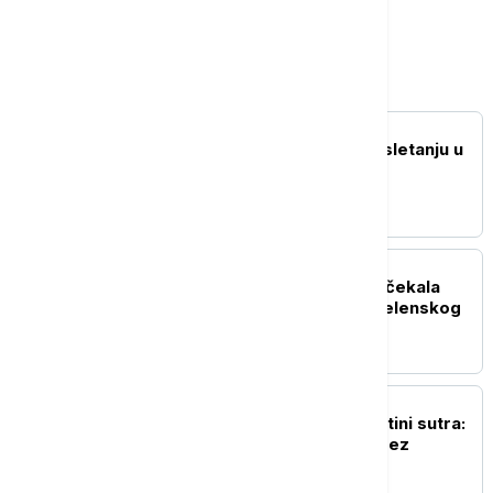
Srbija
POLITIKA
Oglasio se Zelenski po sletanju u
Beograd: Ovo je rekao
predsednik Ukrajine
POLITIKA
Đedović Handanović dočekala
predsednika Ukrajine Zelenskog
(FOTO, VIDEO)
POLITIKA
Nastavak sednice u Prištini sutra:
Rok ističe, Kurti i dalje bez
dogovora