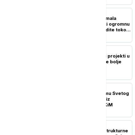
AKTUELNO
MUP upozorava: Jedna mala
nepažnja može napraviti ogromnu
štetu - ovo nikako ne radite tokom
leta
POLITIKA
Mićin: Realizovani brojni projekti u
cilju da Novi Sad postane bolje
mesto za život
DRUŠTVO
Patrijarh Porfirije u Hramu Svetog
Save ugostio 250 dece iz
dijaspore, regiona i sa KiM
POLITIKA
Sopot predstavio infrastrukturne