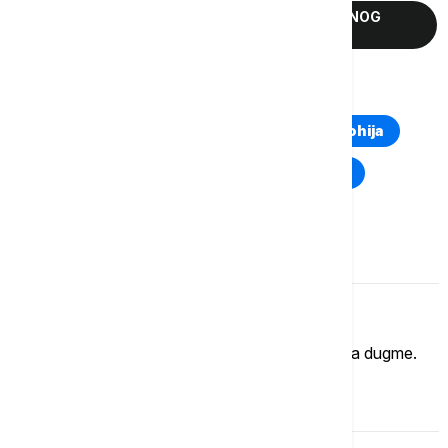
ALEKSIĆ IZABRAN ZA PREDSEDNIKA NARODNOG
POKRETA SRBIJE
TOP TAGOVI
Euronews Montenegro
Kosovo i Metohija
Rat u Ukrajini
Kriza na Bliskom istoku
Komentari (
0
)
Imate mišljenje?
Ukoliko želite da ostavite komentar, kliknite na dugme.
OSTAVI KOMENTAR