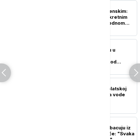
POLITIKA
Vučić o sastanku sa Zelenskim:
Razgovaraćemo i o konkretnim
oblicima saradnje u narednom
periodu
DRUŠTVO
Dunav na najnižem nivou u
poslednjih sto godina:
Obustavljena plovidba kod
Bezdana - ugroženi energetika i
logistika
AKTUELNO
MUP: Helikopteri u Deliblatskoj
peščari izbacili 270 tona vode
DRUŠTVO
Zašto nas letnje žege izbacuju iz
takta? Psihološkinja ističe: "Svaka
reakcija množi puta 100"