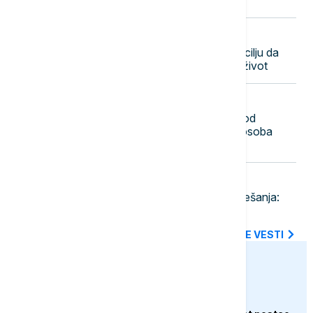
kilometar od ključnog gasovoda
12:55
POLITIKA
Mićin: Realizovani brojni projekti u cilju da
Novi Sad postane bolje mesto za život
12:49
REGION
Sudar teretnog i putničkog voza kod
Bjelovara: Policija na terenu, više osoba
povređeno
12:48
EVROPA
Atal podneo tužbu zbog ruskog mešanja:
"Žele da nam ukradu izbore"
SVE NAJNOVIJE VESTI
euronews.ba
FOKUS