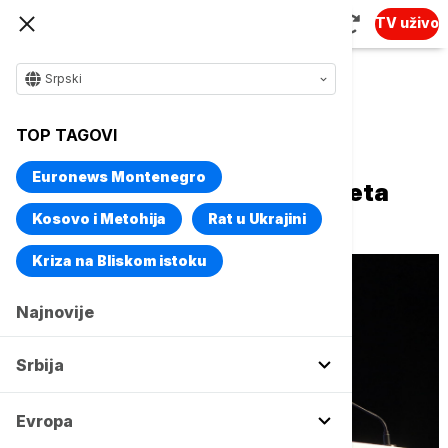
TV uživo
Srpski
Naslovna
Srbija
Politika
TOP TAGOVI
Miroslav Aleksić izabran za
Euronews Montenegro
predsednika Narodnog pokreta
Srbije
Kosovo i Metohija
Rat u Ukrajini
Kriza na Bliskom istoku
Najnovije
Srbija
Evropa