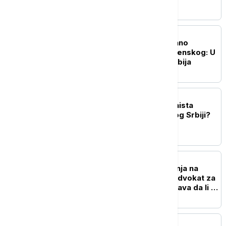
POLITIKA
Predsednik Vučić svečano
dočekao Volodimira Zelenskog: U
toku sastanci u Palati Srbija
POLITIKA
Šta Beogradu i Kijevu zaista
donosi poseta Zelenskog Srbiji?
DRUŠTVO
Objava bahatog parkiranja na
društvenim mrežama: Advokat za
Euronews Srbija objašnjava da li je
to kažnjivo zakonom
DRUŠTVO