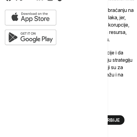
U saopštenju NPS se navodi da je Aleksić je u obraćanju na
sednici skupštine istakao da situacija u Srbiji nije laka, jer,
kako tvrdi, živimo u godinama bujanja kriminala i korupcije,
razaranja javnih preduzeća, rasprodaje prirodnih resursa,
pada životnog standarda i rasta nasilja u društvu.
Ocenio je da su poljoprivrednici na ivici egzistencije i da
mladi odlaze iz zemlje. Predstavio je petogodišnju strategiju
za iskorenjivanje korupcije, a poljoprivrednike koji su za
danas najavili protest pozvao da svoj gnev pokažu i na
izborima 17. decembra i najavio novu strategiju
poljoprivrede.
Više o...
MIROSLAV ALEKSIĆ
NARODNI POKRET SRBIJE
IZBORI U SRBIJI 2023