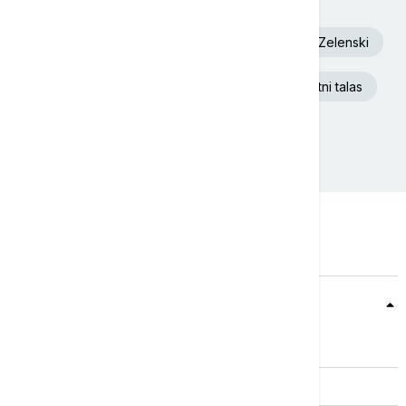
Euronews Srbija
Dunav
Volodimir Zelenski
Aleksandar Vučić
Ukrajina
Toplotni talas
Požar
Beograd
Teme
Srbija
Evropa
Svet
Biznis