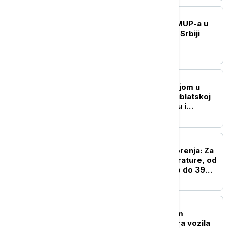
DRUŠTVO
Helikopterska jedinica MUP-a u
akciji: Gašenje požara u Srbiji
(VIDEO, FOTO)
DRUŠTVO
Borba sa vatrenom stihijom u
Srbiji: Najkritičnije u Deliblatskoj
peščari, na Stolove stižu i
helikopteri
DRUŠTVO
RHMZ izdao nova upozorenja: Za
vikend blagi pad temperature, od
sledeće nedelje ponovo do 39
stepeni
DRUŠTVO
Gužve na svim graničnim
prelazima: Od ranog jutra vozila