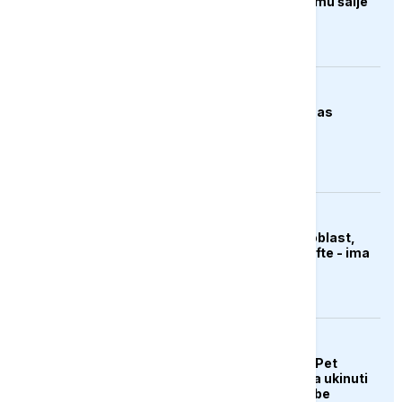
rat kartelima, Trump mu šalje
milijardu dolara
DRUŠTVO
Stiže osvježenje: Danas
oblačno sa kišom
AKTUELNO
Rusi gađali Kijevsku oblast,
Ukrajinci rafineriju nafte - ima
nastradalih
EVROPA
Ultimatum iz Brisela: Pet
karipskih država mora ukinuti
"zlatne pasoše" ili gube