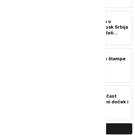
srpskih civila
POLITIKA
U okruženju ima zemalja u
"koaliciji voljnih", ali je ipak Srbija
u fokusu: Kako će izgledati
poseta Zelenskog Beogradu?
POLITIKA
Naslovne strane dnevne štampe
za subotu, 8. avgust
POLITIKA
Vučić priredio večeru u čast
Zelenskog: Sutra zvanični doček i
sastanci
PRIKAŽI JOŠ