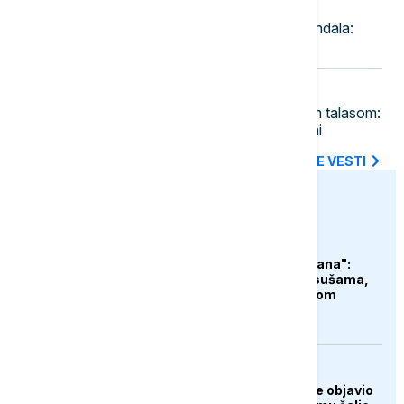
09:29
FUDBAL
Đani Infantino u centru novog skandala:
Bukti rat FIFA i UEFA
09:23
EVROPA
Velika Britanija pred petim toplotnim talasom:
U delovima Engleske do 36 stepeni
SVE NAJNOVIJE VESTI
euronews.ba
ZANIMLJIVOSTI
"Čudovište iz dva okeana":
Super El Ninjo prijeti sušama,
poplavama i glađu širom
svijeta
AKTUELNO
Predsjednik Kolumbije objavio