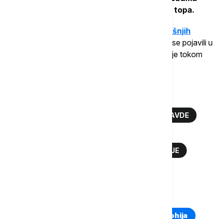
koje bi mogle da izazove upotreba zvučnog topa.
Ministarstvo odbrane
i
Ministarstvo unutrašnjih
poslova
takođe su demantovali navode koji su se pojavili u
pojedinim medijima i na društvenim mrežama da je tokom
jučerašnjeg protesta upotrebljen zvučni top.
Više o...
ALEKSANDAR VUČIĆ
MINISTARSTVO PRAVDE
TUŽILAŠTVO
ZVUČNI TOPOVI
PROTESTI U BEOGRADU
DEZINFORMACIJE
REAKCIJA VLASTI
TOP TAGOVI
Euronews Montenegro
Kosovo i Metohija