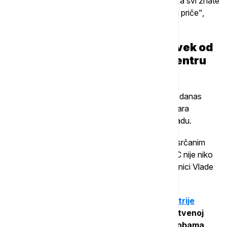
"Onaj koji je lagao i svesno obmanjivao javnost, a svi znate
ko je i zašto taj mora da završi iza rešetaka i kraj priče",
rekao je Vučić.
Lončar: Rekli da je preminuo čovek od
zvučnog topa, a u Urgentnom centru
juče niko nije umro od 11.26
Ministar zdravlja Zlatibor Lončar demantovao je danas
navode o smrti jedne osobe zbog navodnog udara
zvučnog topa na jučerašnjem protestu u Beogradu.
"Rekli su da je preminuo čovek koji je došao sa srčanim
udarom, zbog zvučnog udara. Uvidom u UC i KC nije niko
preminuo od 11. 26 sati", rekao je Lončar na sednici Vlade
Srbije.
On je podsetio da je i
Urgentni centar najoštrije
demantovao navode
da je juče u toj zdravstvenoj
ustanovi zbrinuto desetine građana sa tegobama