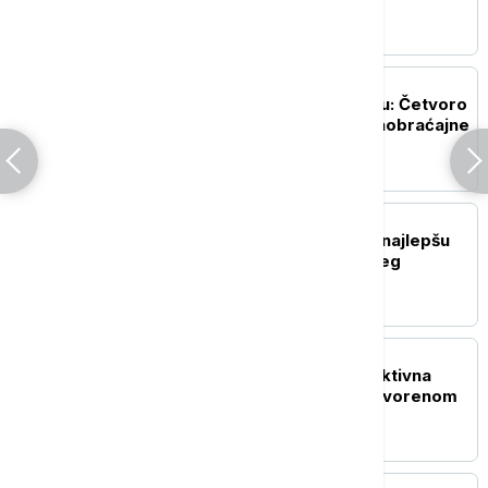
čekaju i do četiri sata
AKTUELNO
Hitna pomoć u Beogradu: Četvoro
lakše povređeno u tri saobraćajne
nezgode tokom noći
DRUŠTVO
Održano takmičenje za najlepšu
narodnu nošnju i najboljeg
zdravičara u Guči
AKTUELNO
MUP: U Srbiji trenutno aktivna
četiri veća požara na otvorenom