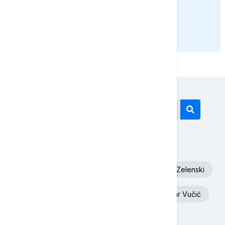
bezvizni režim sa EU
PRIKAŽI JOŠ
Današnji tagovi
Euronews Srbija
Dunav
Volodimir Zelenski
Toplotni talas
Ukrajina
Aleksandar Vučić
Beograd
Požar