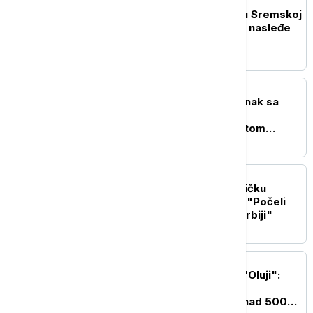
DRUŠTVO
Održan Ekspo karavan u Sremskoj
Mitrovici: Predstavljeno nasleđe
tog grada
POLITIKA
Radojević održao sastanak sa
predstavnicima KFOR-a
predvođenih komandantom
Ulutašom
POLITIKA
Zelenski objavio zajedničku
fotografiju sa Vučićem: "Počeli
bilateralni razgovori u Srbiji"
POLITIKA
Novi potresni navodi o "Oluji":
Linta traži istragu posle
svedočenja o masakru nad 500