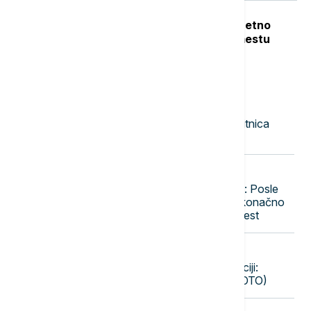
Teška nesreća u Dobanovcima: Teretno
vozilo udarilo pešaka, poginuo na mestu
Najnovije vesti
09:37
DRUŠTVO
SPC obeležava Svetu Petku: Zaštitnica
žena, veoma poštovana kod Srba
09:30
PLANETA
Kraj legende o "Zelenim čizmama": Posle
30 godina u zoni smrti, možda se konačno
vrati telo indijskog penjača sa Everest
09:29
DRUŠTVO
Helikopterska jedinica MUP-a u akciji:
Gašenje požara u Srbiji (VIDEO, FOTO)