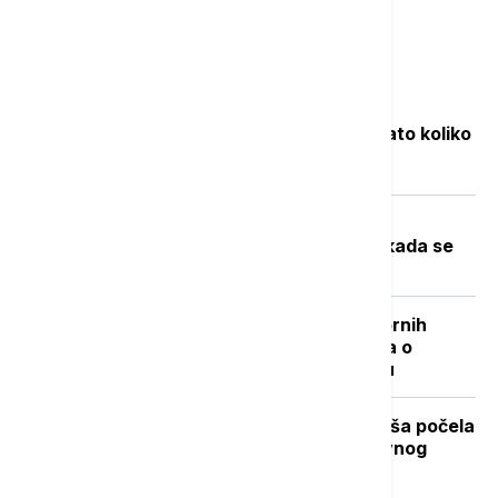
Najčitanije
Objavljene nove cene goriva: Poznato koliko
će koštati benzin i dizel
Toplotni talas u Srbiji na vrhuncu:
Temperature do 40 stepeni, a evo kada se
očekuje zahlađenje
"Nisam izneo ništa novo sem nespornih
činjenica": Lučić za Euronews Srbija o
zabrani ulaska na Kosovo i Metohiju
Stiže dugo očekivano osveženje: Kiša počela
da pada u Beogradu posle višednevnog
toplotnog talasa (VIDEO, FOTO)