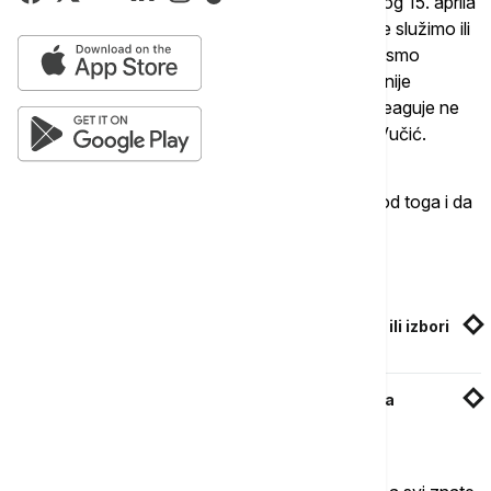
"Ili će država da funkcioniše ili se sklonite i pre tog 15. aprila
pa kažite da ničemu ne služite ili da mi ničemu ne služimo ili
da ja ne služim ničemu, da lepo svi priznamo da smo
nenadležni jer ne radimo svoj posao. Jer ako to nije
dovoljan poziv tužiocu ili bilo kome drugom da reaguje ne
znam šta drugo treba da bude poziv", rekao je Vučić.
Pozvao je sve da urade svoj posao i ništa više od toga i da
se narodu saopšti istina.
Povezane vesti
Vučić: Rok za formiranje Vlade Srbije 18. april ili izbori
verovatno 8. juna
Vučić: Danas je pobedila Srbija, uspeli smo da
sačuvamo mir i stabilnost u zemlji