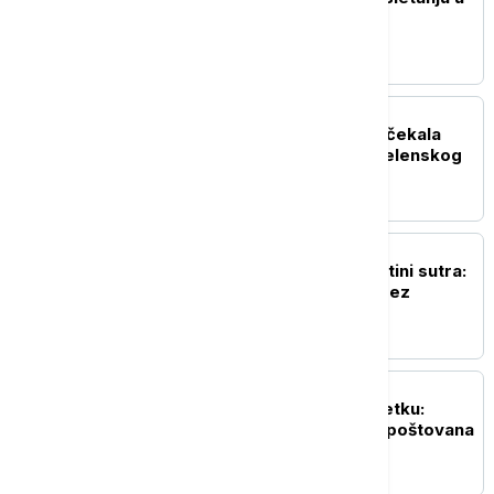
Beograd: Ovo je rekao
predsednik Ukrajine
POLITIKA
Đedović Handanović dočekala
predsednika Ukrajine Zelenskog
(FOTO, VIDEO)
POLITIKA
Nastavak sednice u Prištini sutra:
Rok ističe, Kurti i dalje bez
dogovora
DRUŠTVO
SPC obeležava Svetu Petku:
Zaštitnica žena, veoma poštovana
kod Srba