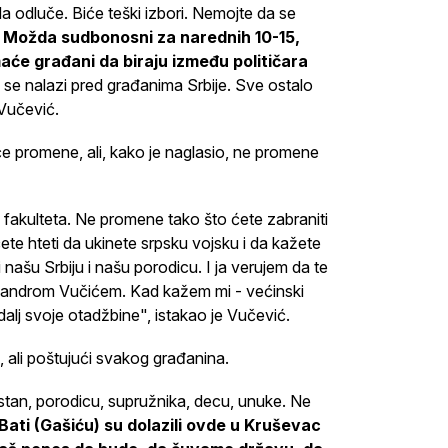
a odluče. Biće teški izbori. Nemojte da se
e. Možda sudbonosni za narednih 10-15,
maće građani da biraju između političara
i se nalazi pred građanima Srbije. Sve ostalo
 Vučević.
e promene, ali, kako je naglasio, ne promene
fakulteta. Ne promene tako što ćete zabraniti
ćete hteti da ukinete srpsku vojsku i da kažete
ašu Srbiju i našu porodicu. I ja verujem da te
androm Vučićem. Kad kažem mi - većinski
edalj svoje otadžbine", istakao je Vučević.
 ali poštujući svakog građanina.
 stan, porodicu, supružnika, decu, unuke. Ne
 Bati (Gašiću) su dolazili ovde u Kruševac