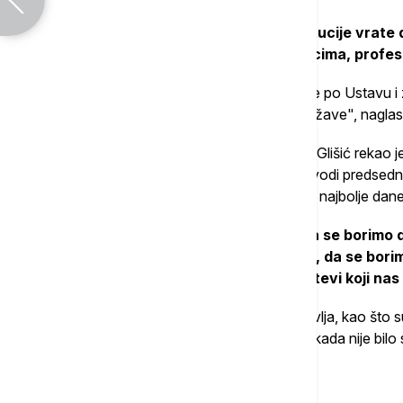
Naveo je da je sada vreme da se institucije vrate d
sistem državi, narodu, građanima, đacima, profes
"Ali i pravosuđe da se vrati državi, da sude po Ustavu 
vratimo ono što je oteto od naroda i od države", naglas
Presednik Izvršnog odbora SNS-a Darko Glišić rekao j
od sebe i potvrde dobru politiku koju predvodi predsedn
da Kruševac, kao i čitava Srbija, živi svoje najbolje dane
"Mi želimo da ti dani potraju.
Mi želimo da se borimo d
želimo svakoga dana da napredujemo, da se borim
penzije, da se grade ovi divni auto-putevi koji nas
Istakao je da se u Srbiji lako i brzo zaboravlja, kao što
više godina kada su se zatvarale fabrike i kada nije bil
Povezane vesti