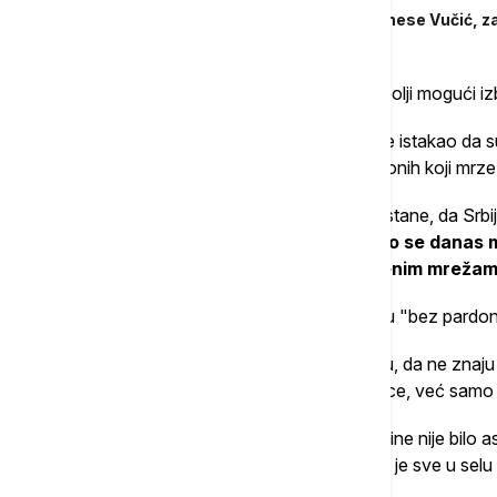
Vučević: Promene na bolje može da donese Vučić, z
Glišić je rekao da u Kruševcu očekuje najbolji mogući izb
Član Predsedništva SNS Bratislav Gašić je istakao da 
dana trpeli tortutu u celoj zemlji od strane onih koji mrze
"Vi danas pokazujete da Srbija ne želi da stane, da Srbija
Srbija želi da se druži, da se voli.
Zato smo se danas mi 
koje svakog dana plasiraju na društvenim mreža
Zamolio je okupljene da na laži odgovaraju "bez pardon
"Na svaku njihovu laž odgovarajte da lažu, da ne znaju 
građane Srbije, građane Kruševca, Lomnice, već samo la
On je podsetio da u Lomnici pre 2012. godine nije bilo asf
Dom kulture bili u lošem stanju i istakao da je sve u se