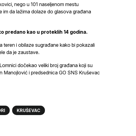
ovici, nego u 101 naseljenom mestu
te im da lažima dolaze do glasova građana
ako predano kao u proteklih 14 godina.
 teren i obilaze sugrađane kako bi pokazali
žele da je zaustave.
 Lomnici dočekao veliki broj građana koji su
van Manojlović i predsednica GO SNS Kruševac
RI
KRUŠEVAC