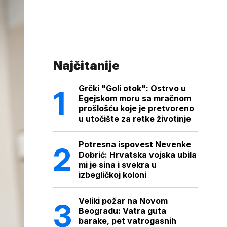
Najčitanije
Grčki "Goli otok": Ostrvo u
Egejskom moru sa mračnom
prošlošću koje je pretvoreno
u utočište za retke životinje
Potresna ispovest Nevenke
Dobrić: Hrvatska vojska ubila
mi je sina i svekra u
izbegličkoj koloni
Veliki požar na Novom
Beogradu: Vatra guta
barake, pet vatrogasnih