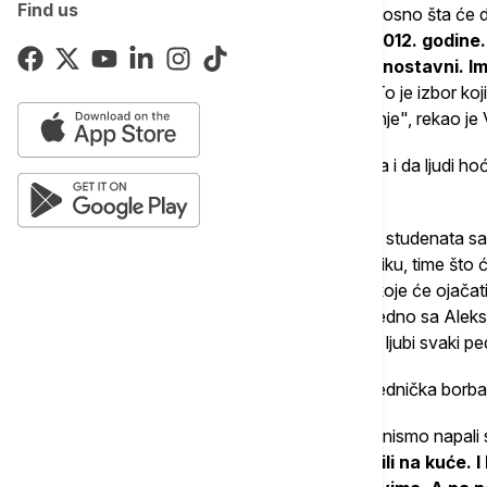
Find us
Ključno je kako će građani da glasaju, odnosno šta će d
opuštate.
Ovo će biti najteži izbori od 2012. godin
rekao bih više godina. Ali suštinski jednostavni. I
Đokića i između predsednika Vučića.
To je izbor koj
su nebitne stvari, sve ostalo je zamagljivanje", rekao je
Dodao je da je SNS razumeo glas građana i da ljudi hoć
koje nude blokaderi i ne promene nasiljem.
"Ne promene izbacivanjem đaka iz škola i studenata sa 
paoru da ide na svoju njivu i radniku u fabriku, time što 
da je Kosovo nezavisno. Nego promene koje će ojačati n
promene možemo sprovesti samo mi, zajedno sa Aleks
narod Srbije. Narod koji voli svoju državu i ljubi svaki p
On je okupljene zamolio da se nastavi zajednička borba,
"Mi nikad nismo nikom išli na kuću. Nikom nismo napali
znamo ni ko gde živi.
Oni su nama dolazili na kuće. I