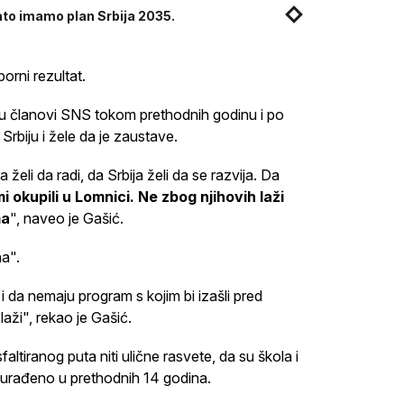
ato imamo plan Srbija 2035.
orni rezultat.
su članovi SNS tokom prethodnih godinu i po
 Srbiju i žele da je zaustave.
 želi da radi, da Srbija želi da se razvija. Da
okupili u Lomnici. Ne zbog njihovih laži
ma
", naveo je Gašić.
a".
i da nemaju program s kojim bi izašli pred
ži", rekao je Gašić.
altiranog puta niti ulične rasvete, da su škola i
lu urađeno u prethodnih 14 godina.