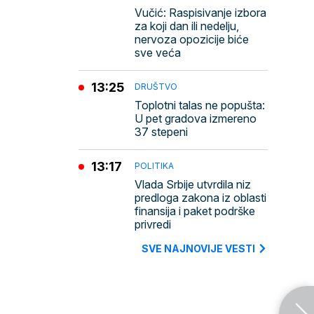
Vučić: Raspisivanje izbora
za koji dan ili nedelju,
nervoza opozicije biće
sve veća
13:25
DRUŠTVO
Toplotni talas ne popušta:
U pet gradova izmereno
37 stepeni
13:17
POLITIKA
Vlada Srbije utvrdila niz
predloga zakona iz oblasti
finansija i paket podrške
privredi
SVE NAJNOVIJE VESTI