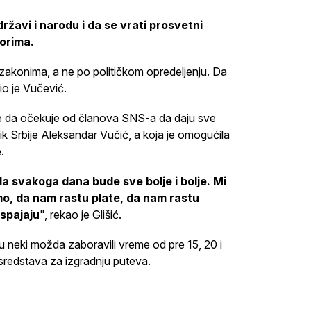
ržavi i narodu i da se vrati prosvetni
orima.
i zakonima, a ne po političkom opredeljenju. Da
io je Vučević.
e da očekuje od članova SNS-a da daju sve
ik Srbije Aleksandar Vučić, a koja je omogućila
.
a svakoga dana bude sve bolje i bolje. Mi
o, da nam rastu plate, da nam rastu
 spajaju
", rekao je Glišić.
 su neki možda zaboravili vreme od pre 15, 20 i
o sredstava za izgradnju puteva.