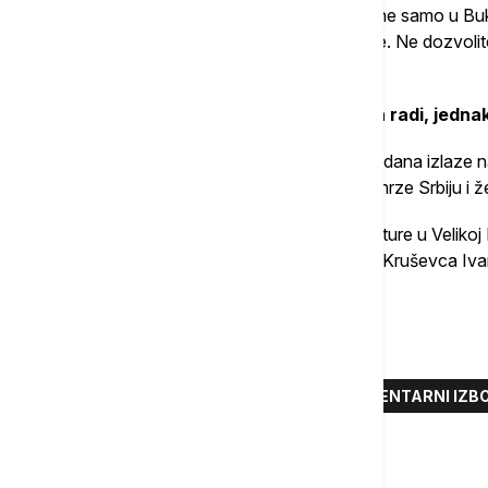
"Ne samo u Lomnici, ne samo u Bucima, ne samo u Buk
Kruševca. Svakog dana im pričajte o tome. Ne dozvoli
Srbije", rekao je Gašić.
Istakao je da će SNS nastaviti dalje da radi, jedn
Gašić je pozvao aktiviste SNS da svakog dana izlaze na
koliko su bolji od onih koji, kako je rekao, mrze Srbiju i 
Vučevića, Gašića i Glišića je kod doma kulture u Velikoj
nosili srpske zastave, kao i gradonačelnik Kruševca I
Nevena Đurić Nikitović.
Više o...
SNS
MILOŠ VUČEVIĆ
PARLAMENTARNI IZBO