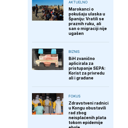
AKTUELNO
Marokanci o
pokušaju ulaska u
Španiju: Vratili se
praznih ruku, ali
san o migraciji nije
ugašen
BIZNIS
BiH zvanično
aplicirala za
pristupanje SEPA:
Korist za privredu
ali i građane
FOKUS
Zdravstveni radnici
u Kongu obustavili
rad zbog
neisplaćenih plata
tokom epidemije
ebole