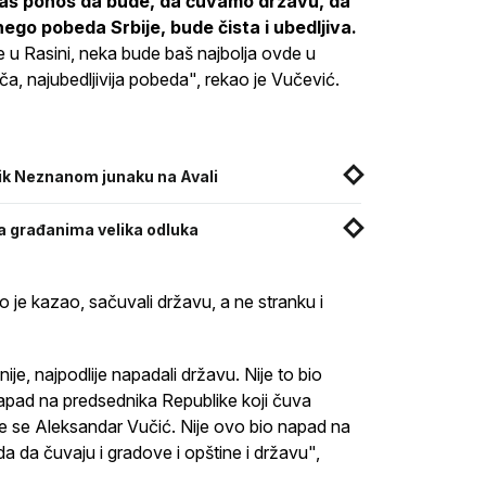
naš ponos da bude, da čuvamo državu, da
ego pobeda Srbije, bude čista i ubedljiva.
e u Rasini, neka bude baš najbolja ovde u
a, najubedljivija pobeda", rekao je Vučević.
nik Neznanom junaku na Avali
a građanima velika odluka
 je kazao, sačuvali državu, a ne stranku i
je, najpodlije napadali državu. Nije to bio
apad na predsednika Republike koji čuva
ove se Aleksandar Vučić. Nije ovo bio napad na
a da čuvaju i gradove i opštine i državu",