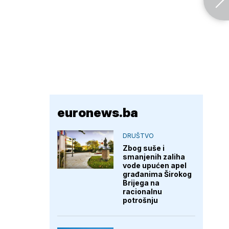
euronews.ba
DRUŠTVO
Zbog suše i
smanjenih zaliha
vode upućen apel
građanima Širokog
Brijega na
racionalnu
potrošnju