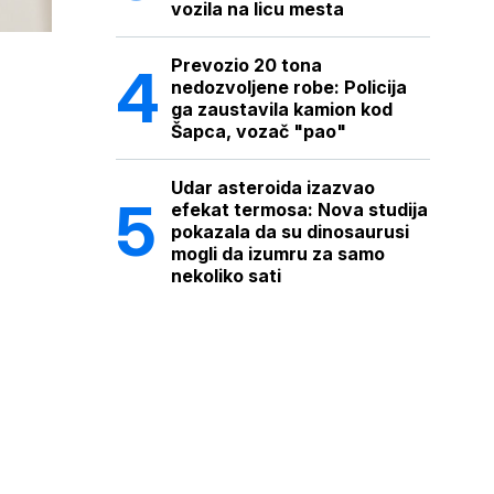
vozila na licu mesta
Prevozio 20 tona
nedozvoljene robe: Policija
ga zaustavila kamion kod
Šapca, vozač "pao"
Udar asteroida izazvao
efekat termosa: Nova studija
pokazala da su dinosaurusi
mogli da izumru za samo
nekoliko sati