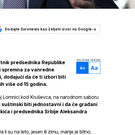
Dodajte Euronews kao željeni izvor na Google-u
VELIČINA TEKSTA
tnik predsednika Republike
Aa
Aa
iti spremna za vanredne
dodajući da će ti izbori biti
ih više od 15 godina.
koj Lomnici kod Kruševca, na narodnom saboru
i suštinski biti jednostavni i da će građani
okića i predsednika Srbije Aleksandra
li su na leto, jesen ili zimu, manje je bitno.