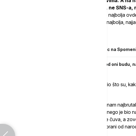
na kuću. I mnogim drugim našim članovima. A na 
uradimo sve što treba. I da ta pobeda, ne SNS-a, n
A neka bude kako je rečeno
, neka bude najbolja ovd
Lazarevom gradu, neka bude u Kruševcu najbolja, najjač
Povezane vesti
Vučević, Gašić i Mojsilović položili venac na Spome
Vučević: SNS spremna za izbore kad god oni budu, n
On je građanima Rasinskog okruga zahvalio što su, kako
mandate, ne procente, nego državu.
"Ovo je bio napad na Srbiju. 18 meseci su nam najbrutalni
napad na nekoga ko je Aleksandar Vučić, nego je bio n
državu, koji je biran od građana Srbije da je čuva, a z
SNS, nego je bio napad na one koji su izabrani od narod
rekao je Vučević.