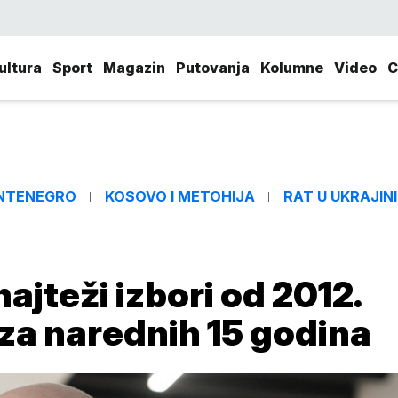
ultura
Sport
Magazin
Putovanja
Kolumne
Video
C
NTENEGRO
KOSOVO I METOHIJA
RAT U UKRAJINI
najteži izbori od 2012.
za narednih 15 godina