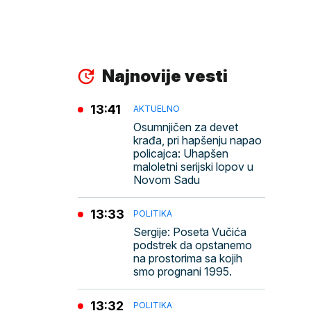
Najnovije vesti
13:41
AKTUELNO
Osumnjičen za devet
krađa, pri hapšenju napao
policajca: Uhapšen
maloletni serijski lopov u
Novom Sadu
13:33
POLITIKA
Sergije: Poseta Vučića
podstrek da opstanemo
na prostorima sa kojih
smo prognani 1995.
13:32
POLITIKA