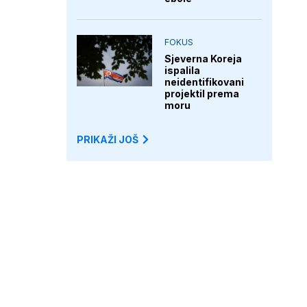
FOKUS
Sjeverna Koreja
ispalila
neidentifikovani
projektil prema
moru
PRIKAŽI JOŠ