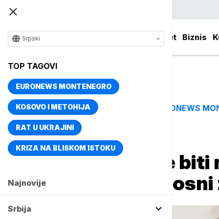
Srpski
Srbija
Evropa
Svet
Biznis
K
Srpski
TOP TAGOVI
EURONEWS MONTENEGRO
KOSOVO I METOHIJA
EURONEWS MO
TOP TAGOVI
RAT U UKRAJINI
Naslovna
Srbija
Politika
KRIZA NA BLISKOM ISTOKU
Vučević: Ovo će biti 
godine, sudbonosni 
Najnovije
Srbija