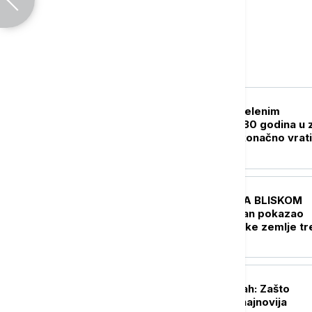
Svet
PLANETA
Kraj legende o "Zelenim
čizmama": Posle 30 godina u 
smrti, možda se konačno vrati
indijskog penjača sa Everest
FOKUS
UŽIVO
KRIZA NA BLISKOM
ISTOKU Arakči: Iran pokazao
snagu, muslimanske zemlje tr
da se oslone na sebe
FOKUS
Tri razloga za strah: Zašto
stručnjake brine najnovija