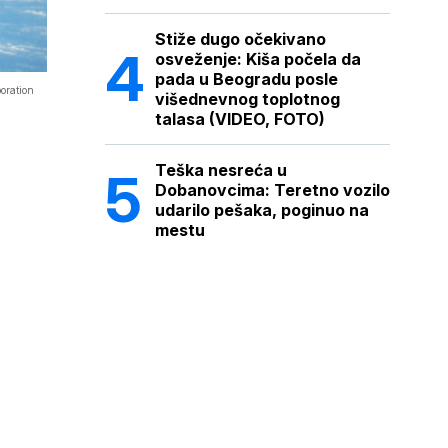
Stiže dugo očekivano
osveženje: Kiša počela da
pada u Beogradu posle
oration
višednevnog toplotnog
talasa (VIDEO, FOTO)
Teška nesreća u
Dobanovcima: Teretno vozilo
udarilo pešaka, poginuo na
mestu