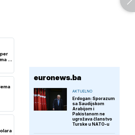
uper
ma i
euronews.ba
 Nema
AKTUELNO
Erdogan: Sporazum
sa Saudijskom
Arabijom i
Pakistanom ne
ugrožava članstvo
Turske u NATO-u
olara