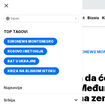
Srpski
Srbija
Evropa
Svet
Biznis
K
Srpski
TOP TAGOVI
EURONEWS MONTENEGRO
KOSOVO I METOHIJA
EURONEWS MO
TOP TAGOVI
RAT U UKRAJINI
Naslovna
Svet
Fokus
KRIZA NA BLISKOM ISTOKU
NASA potvrdila da će
astronauta sa Međ
Najnovije
stanice vratiti na 
Srbija