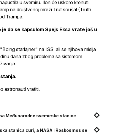
pustila u svemiru. Ilon će uskoro krenuti.
ramp na društvenoj mreži Trut soušal (Truth
 od Trampa.
o je da se kapsulom Spejs Eksa vrate još u
"Boing starlajner" na ISS, ali se njihova misija
odinu dana zbog problema sa sistemom
aživanja.
stanja.
 astronauti vratiti.
 sa Međunarodne svemirske stanice
ska stanica curi, a NASA i Roskosmos se