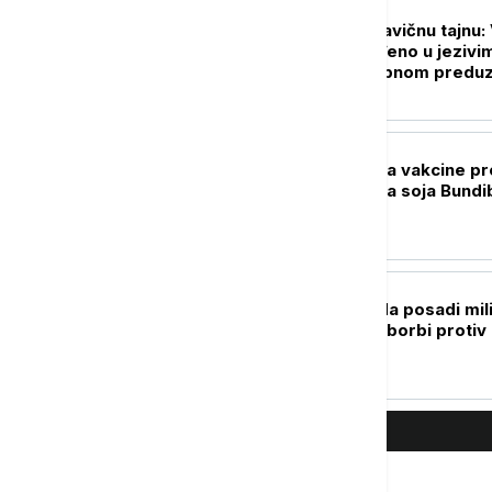
FOKUS
"Miris" otkrio stravičnu tajnu:
od 50 tela pronađeno u jezivi
uslovima u pogrebnom predu
u Čikagu
PLANETA
Najavljena primena vakcine pr
ebole usled širenja soja Bundi
PLANETA
Singapur planira da posadi mil
stabala drveća, u borbi protiv
toplotnih talasa