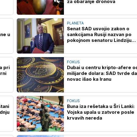
za obaranje dronova
PLANETA
Senat SAD usvojio zakon o
ane u
sankcijama Rusiji nazvan po
pokojnom senatoru Lindziju
Grejemu
FOKUS
 pri
Dubai u centru kripto-afere o
rni
milijarde dolara: SAD tvrde da
novac išao ka Iranu
FOKUS
tani
Buna iza rešetaka u Šri Lanki:
adnju
Vojska upala u zatvore posle
krvavih nereda