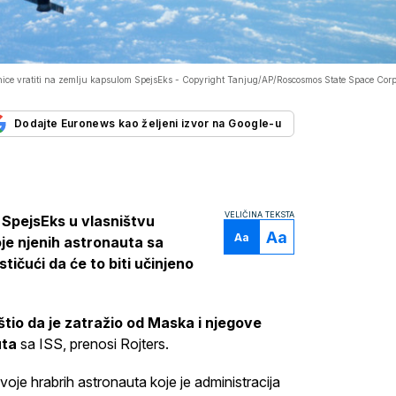
ice vratiti na zemlju kapsulom SpejsEks -
Copyright Tanjug/AP/Roscosmos State Space Corp
Dodajte Euronews kao željeni izvor na Google-u
VELIČINA TEKSTA
 SpejsEks u vlasništvu
Aa
Aa
je njenih astronauta sa
ičući da će to biti učinjeno
io da je zatražio od Maska i njegove
uta
sa ISS, prenosi Rojters.
je hrabrih astronauta koje je administracija