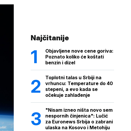
Najčitanije
Objavljene nove cene goriva:
Poznato koliko će koštati
benzin i dizel
Toplotni talas u Srbiji na
vrhuncu: Temperature do 40
stepeni, a evo kada se
očekuje zahlađenje
"Nisam izneo ništa novo sem
nespornih činjenica": Lučić
za Euronews Srbija o zabrani
ulaska na Kosovo i Metohiju