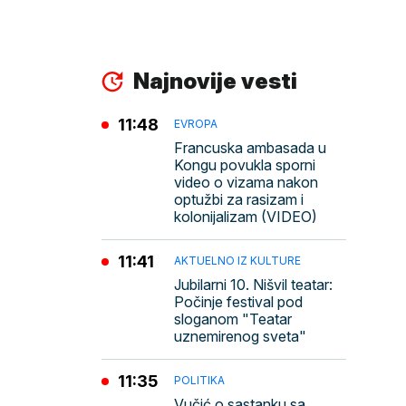
Najnovije vesti
11:48
EVROPA
Francuska ambasada u
Kongu povukla sporni
video o vizama nakon
optužbi za rasizam i
kolonijalizam (VIDEO)
11:41
AKTUELNO IZ KULTURE
Jubilarni 10. Nišvil teatar:
Počinje festival pod
sloganom "Teatar
uznemirenog sveta"
11:35
POLITIKA
Vučić o sastanku sa