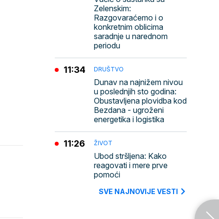
Zelenskim:
Razgovaraćemo i o
konkretnim oblicima
saradnje u narednom
periodu
11:34
DRUŠTVO
Dunav na najnižem nivou
u poslednjih sto godina:
Obustavljena plovidba kod
Bezdana - ugroženi
energetika i logistika
11:26
ŽIVOT
Ubod stršljena: Kako
reagovati i mere prve
pomoći
SVE NAJNOVIJE VESTI