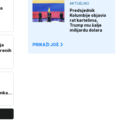
AKTUELNO
za
Predsjednik
Kolumbije objavio
rat kartelima,
Trump mu šalje
milijardu dolara
ja
PRIKAŽI JOŠ
renih
anka