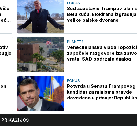
FOKUS
 Više
Sud zaustavio Trampov plan 
m
Belu kuću: Blokirana izgradnja
zeću
velike balske dvorane
PLANETA
otiv
Venecuelanska vlada i opozici
bugjo
započele razgovore iza zatvo
vrata, SAD podržale dijalog
FOKUS
ion
Potvrda u Senatu Trampovog
kandidat za ministra pravde
dovedena u pitanje: Republik
Murkovski okreće leđa Blanšu
PRIKAŽI JOŠ