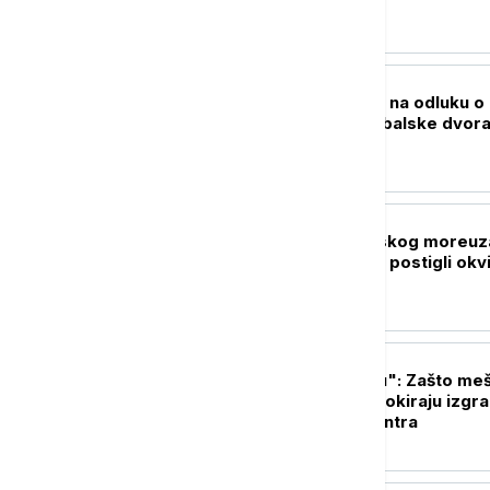
epidemija ebole?
PLANETA
Tramp će se žaliti na odluku o
obustavi gradnje balske dvor
Beloj kući
FOKUS
Drama oko Ormuskog moreuza
kraju? Iran i Oman postigli okvi
dogovor
PLANETA
"Podaci se ne piju": Zašto meš
indijskog grada blokiraju izgr
Guglovog data centra