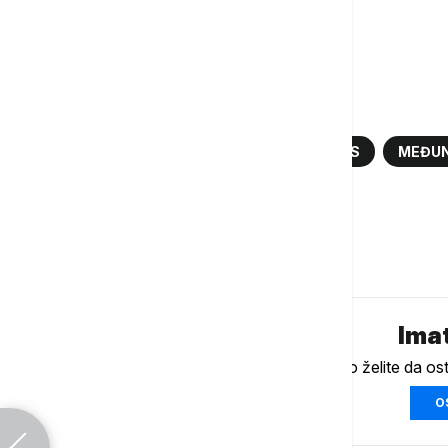
prepiru oko sledećeg poteza
Više o...
NASA
ASTRONAUTI
SPEJS IKS
MEĐUN
SPEJSEKS
Komentari (
0
)
Imat
Ukoliko želite da os
O