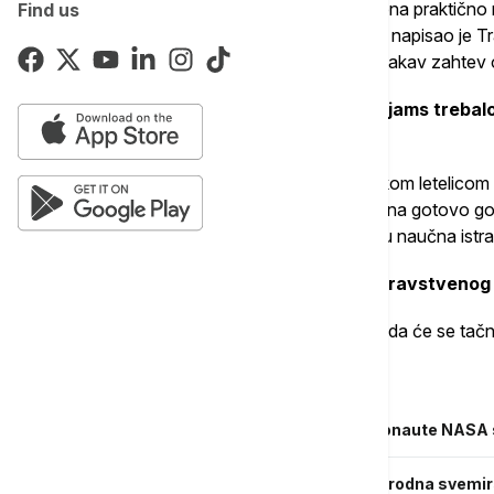
(bivšeg predsednika SAD Džozefa) Bajdena praktično na
Find us
Nadam se da će sve biti sigurno. Srećno", napisao je T
Social), dok je Mask potvrdio da je dobio takav zahtev
Astronauti NASA Buč Vilmor i Suni Vilijams trebal
avgustu.
Njih dvoje su prošlog leta odleteli svemirskom letelicom 
umesto predviđenih osam dana produžila na gotovo g
letelice, tako da njih dvoje na ISS obavljaju naučna istr
NASA je saopštila da su oni dobrog zdravstvenog 
Još uvek nisu poznati svi detalji o tome kada će se tačno
Povezane vesti
Tramp zatražio od Maska da vrati astronaute NASA
"Katastrofalni" kvar je moguć: Međunarodna svemir