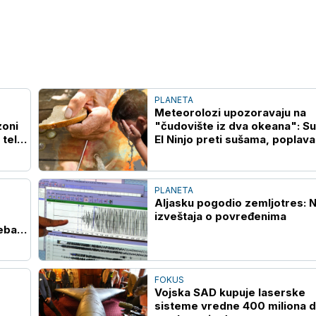
PLANETA
Meteorolozi upozoravaju na
zoni
"čudovište iz dva okeana": S
 telo
El Ninjo preti sušama, poplava
glađu širom sveta
PLANETA
Aljasku pogodio zemljotres:
izveštaja o povređenima
eba
FOKUS
Vojska SAD kupuje laserske
sisteme vredne 400 miliona d