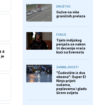
DRUŠTVO
Gužve na više
graničnih prelaza
FOKUS
Tijelo indijskog
penjača se nakon
tri decenije vraća
d 4
kući sa Everesta
 je
ZANIMLJIVOSTI
"Čudovište iz dva
okeana": Super El
Ninjo prijeti
sušama,
poplavama i glađu
širom svijeta