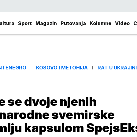
ultura
Sport
Magazin
Putovanja
Kolumne
Video
C
NTENEGRO
KOSOVO I METOHIJA
RAT U UKRAJINI
 se dvoje njenih
unarodne svemirske
zemlju kapsulom SpejsEk