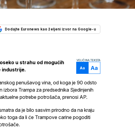
Dodajte Euronews kao željeni izvor na Google-u
VELIČINA TEKSTA
proseko u strahu od mogućih
Aa
Aa
industrije.
talijanskog penušavog vina, od koga je 90 odsto
 izbora Trampa za predsednika Sjedinjenih
i aktuelne potrebe potrošača, prenosi AP.
smatra da je bilo sasvim prirodno da na kraju
oko toga da li će Trampove carine pogoditi
potrošače.