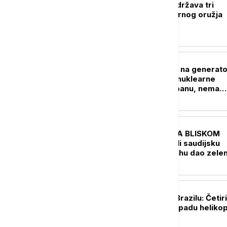
Takaiči: Japan podržava tri
principa nenuklearnog oružja
PLANETA
Alarm zbog kvara na generato
Isključen reaktor nuklearne
elektrane Oi u Japanu, nema
curenja radijacije
FOKUS
UŽIVO
KRIZA NA BLISKOM
ISTOKU Huti napali saudijsku
rafineriju, Netanjahu dao zele
svetlo za obnovu dela južne 
FOKUS
Teška nesreća u Brazilu: Četiri
osobe poginule u padu heliko
u Rio de Žaneiru