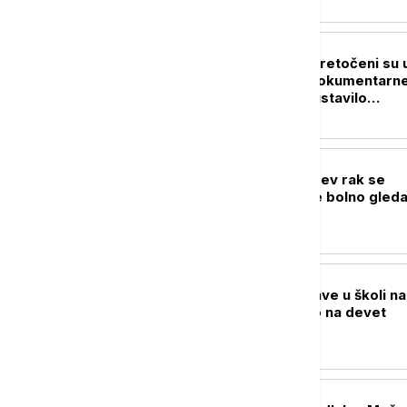
FOKUS
Njihovi slučajevi pretočeni su 
filmove, serije i dokumentarn
emisije: Šta je zaustavilo
najopasnije zločince?
PLANETA
Hanter Bajden: Očev rak se
proširio, veoma je bolno gleda
njegovu borbu
PLANETA
Broj žrtava pucnjave u školi na
Tajlandu porastao na devet
FOKUS