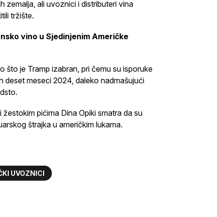
emalja, ali uvoznici i distributeri vina
li tržište.
jansko vino u Sjedinjenim Američke
nego što je Tramp izabran, pri čemu su isporuke
ih deset meseci 2024, daleko nadmašujući
dsto.
 žestokim pićima Dina Opiki smatra da su
nuarskog štrajka u američkim lukama.
KI UVOZNICI