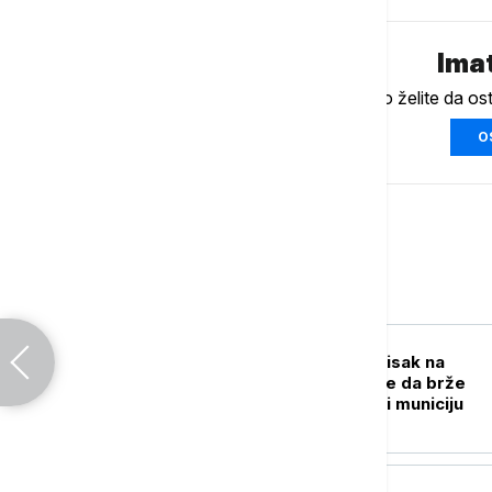
Imat
Ukoliko želite da os
O
Svet
PLANETA
Pentagon vrši pritisak na
odbrambene firme da brže
proizvode oružje i municiju
PLANETA