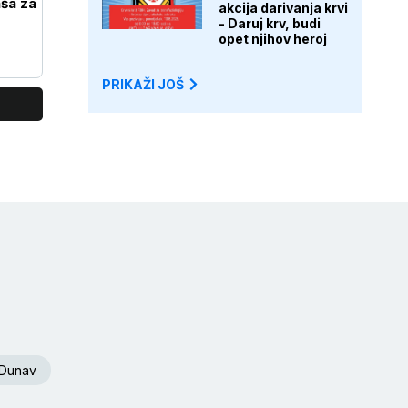
ša za
akcija darivanja krvi
- Daruj krv, budi
opet njihov heroj
PRIKAŽI JOŠ
Dunav