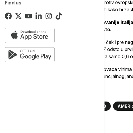
Tramp za sada nije uveo dodatne carine protiv evropskih z
Find us
proseko preduzimaju mere predostrožnosti kako bi zaštiti
Proseko je prošle godine bilo najprodavanije itali
Državama, sa udelom od skoro 40 odsto.
Prvi znaci zabrinutosti tržišta pojavili su se čak i pre 
proseka u Sjedinjene Države porasle za 17 odsto u prv
potrošnju koja je u istom periodu porasla za samo 0,6 o
Predsednica američkog udruženja veletrgovaca vinima i
isporuke porasle prošle godine i zbog potencijalnog ja
Više o...
DONALD TRAMP
CARINA
VINO
AMERIČ
Komentari (
0
)