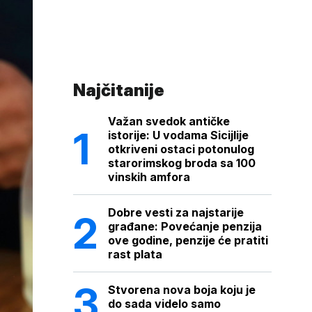
Najčitanije
Važan svedok antičke
istorije: U vodama Sicijlije
otkriveni ostaci potonulog
starorimskog broda sa 100
vinskih amfora
Dobre vesti za najstarije
građane: Povećanje penzija
ove godine, penzije će pratiti
rast plata
Stvorena nova boja koju je
do sada videlo samo