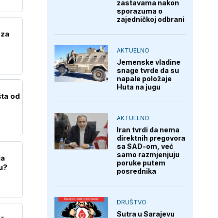
zastavama nakon
sporazuma o
zajedničkoj odbrani
 za
AKTUELNO
Jemenske vladine
snage tvrde da su
napale položaje
Huta na jugu
šta od
AKTUELNO
Iran tvrdi da nema
direktnih pregovora
sa SAD-om, već
samo razmjenjuju
ja
poruke putem
u?
posrednika
DRUŠTVO
Sutra u Sarajevu