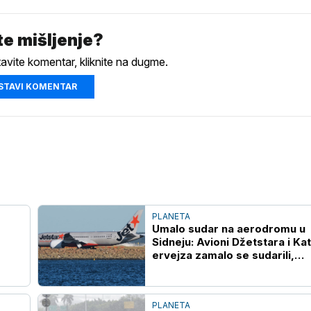
e mišljenje?
tavite komentar, kliknite na dugme.
STAVI KOMENTAR
PLANETA
Umalo sudar na aerodromu u
Sidneju: Avioni Džetstara i Ka
ervejza zamalo se sudarili,
povređen član posade
PLANETA