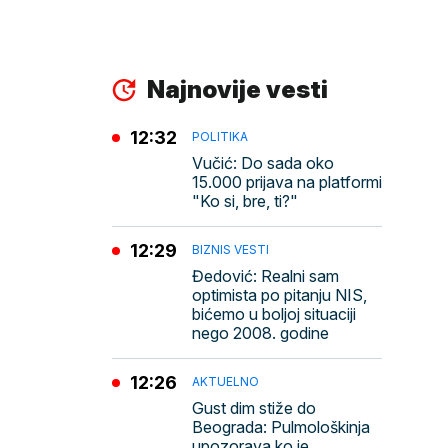
Najnovije vesti
12:32
POLITIKA
Vučić: Do sada oko
15.000 prijava na platformi
"Ko si, bre, ti?"
12:29
BIZNIS VESTI
Đedović: Realni sam
optimista po pitanju NIS,
bićemo u boljoj situaciji
nego 2008. godine
12:26
AKTUELNO
Gust dim stiže do
Beograda: Pulmološkinja
upozorava ko je