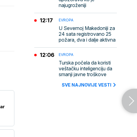
najugroženiji
12:17
EVROPA
U Severnoj Makedoniji za
24 sata registrovano 25
požara, dva i dalje aktivna
12:06
EVROPA
Turska počela da koristi
veštačku inteligenciju da
smanji javne troškove
SVE NAJNOVIJE VESTI
tar