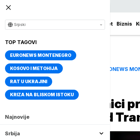
Srpski
Srbija
Evropa
Svet
Biznis
K
Srpski
TOP TAGOVI
EURONEWS MONTENEGRO
KOSOVO I METOHIJA
EURONEWS MO
TOP TAGOVI
RAT U UKRAJINI
Naslovna
Svet
Fokus
KRIZA NA BLISKOM ISTOKU
Američki uvoznici pr
vina u strahu od Tr
Najnovije
Srbija