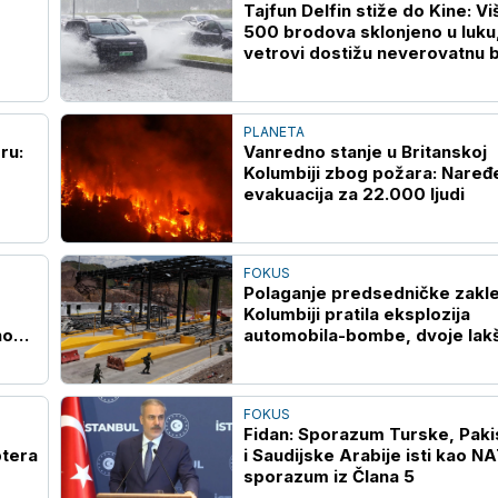
Tajfun Delfin stiže do Kine: Vi
500 brodova sklonjeno u luku
vetrovi dostižu neverovatnu 
PLANETA
ru:
Vanredno stanje u Britanskoj
Kolumbiji zbog požara: Naređ
evakuacija za 22.000 ljudi
FOKUS
Polaganje predsedničke zakle
Kolumbiji pratila eksplozija
no
automobila-bombe, dvoje lak
Gaze
povređeno
FOKUS
Fidan: Sporazum Turske, Paki
ptera
i Saudijske Arabije isti kao N
sporazum iz Člana 5