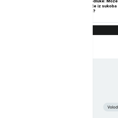
Između dve loše odluke: Može 
Tramp da se izvuče iz sukoba
Iranom pre izbora?
Volod