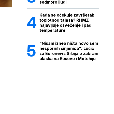
sedmoro ljudi
Kada se očekuje završetak
toplotnog talasa? RHMZ
najavljuje osveženje i pad
temperature
"Nisam izneo ništa novo sem
nespornih činjenica": Lučić
za Euronews Srbija o zabrani
ulaska na Kosovo i Metohiju