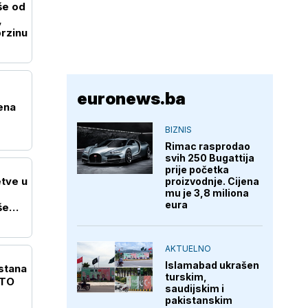
še od
,
brzinu
euronews.ba
ena
BIZNIS
Rimac rasprodao
svih 250 Bugattija
prije početka
tve u
proizvodnje. Cijena
mu je 3,8 miliona
eura
še
AKTUELNO
Islamabad ukrašen
stana
turskim,
ATO
saudijskim i
pakistanskim