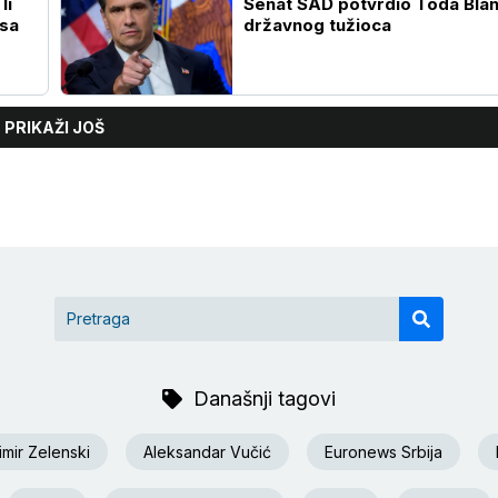
li
Senat SAD potvrdio Toda Blan
 sa
državnog tužioca
PRIKAŽI JOŠ
Današnji tagovi
imir Zelenski
Aleksandar Vučić
Euronews Srbija