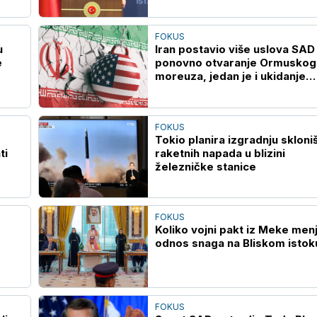
FOKUS
u
Iran postavio više uslova SAD
e
ponovno otvaranje Ormuskog
moreuza, jedan je i ukidanje
sankcija
FOKUS
Tokio planira izgradnju skloni
ti
raketnih napada u blizini
železničke stanice
FOKUS
Koliko vojni pakt iz Meke men
odnos snaga na Bliskom istok
FOKUS