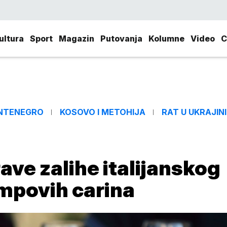
ultura
Sport
Magazin
Putovanja
Kolumne
Video
C
NTENEGRO
KOSOVO I METOHIJA
RAT U UKRAJINI
ave zalihe italijanskog
ampovih carina