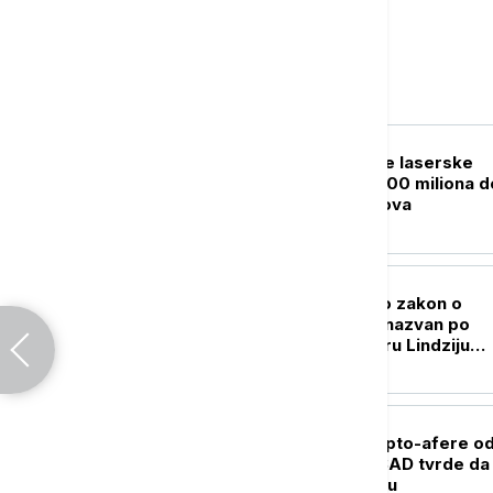
Svet
FOKUS
Vojska SAD kupuje laserske
sisteme vredne 400 miliona d
za obaranje dronova
PLANETA
Senat SAD usvojio zakon o
sankcijama Rusiji nazvan po
pokojnom senatoru Lindziju
Grejemu
FOKUS
Dubai u centru kripto-afere o
milijarde dolara: SAD tvrde da 
novac išao ka Iranu