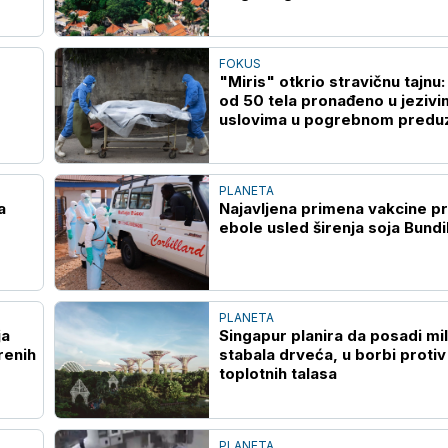
FOKUS
"Miris" otkrio stravičnu tajnu:
od 50 tela pronađeno u jezivi
uslovima u pogrebnom predu
u Čikagu
PLANETA
a
Najavljena primena vakcine pr
ebole usled širenja soja Bund
PLANETA
ja
Singapur planira da posadi mil
renih
stabala drveća, u borbi protiv
toplotnih talasa
PLANETA