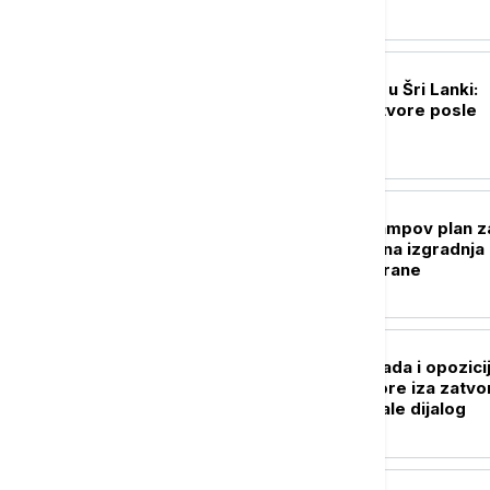
FOKUS
Buna iza rešetaka u Šri Lanki:
Vojska upala u zatvore posle
krvavih nereda
FOKUS
Sud zaustavio Trampov plan z
Belu kuću: Blokirana izgradnja
velike balske dvorane
PLANETA
Venecuelanska vlada i opozici
započele razgovore iza zatvo
vrata, SAD podržale dijalog
FOKUS