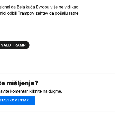
 signal da Bela kuća Evropu više ne vidi kao
ci odbili Trampov zahtev da pošalju ratne
NALD TRAMP
e mišljenje?
tavite komentar, kliknite na dugme.
STAVI KOMENTAR