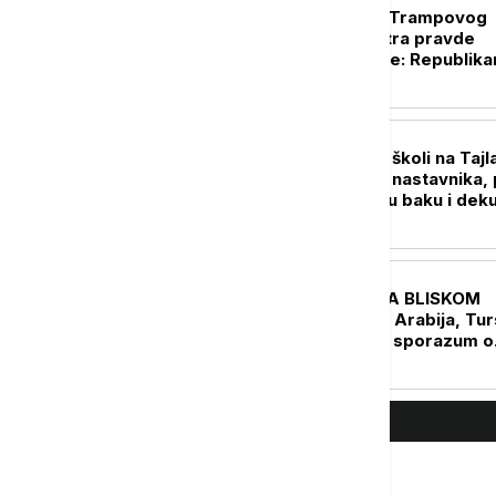
Potvrda u Senatu Trampovog
kandidat za ministra pravde
dovedena u pitanje: Republika
Murkovski okreće leđa Blanšu
FOKUS
Detalji pucnjave u školi na Tajl
Napadač ubio pet nastavnika, 
toga usmrtio svoju baku i dek
(VIDEO)
FOKUS
UŽIVO
KRIZA NA BLISKOM
ISTOKU Saudijska Arabija, Tur
Pakistan potpisali sporazum o
kolektivnoj odbrani