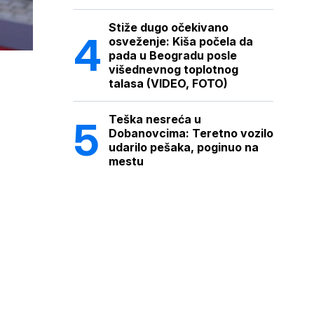
Stiže dugo očekivano
osveženje: Kiša počela da
pada u Beogradu posle
višednevnog toplotnog
talasa (VIDEO, FOTO)
Teška nesreća u
Dobanovcima: Teretno vozilo
udarilo pešaka, poginuo na
mestu