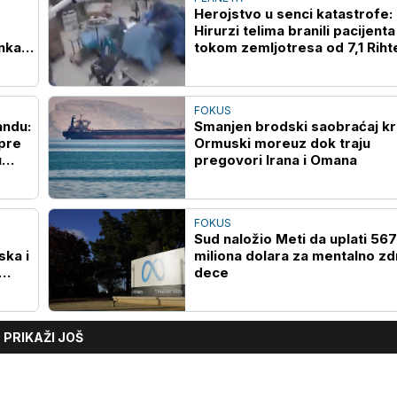
Herojstvo u senci katastrofe:
Hirurzi telima branili pacijenta
nka
tokom zemljotresa od 7,1 Riht
(VIDEO)
FOKUS
andu:
Smanjen brodski saobraćaj k
pre
Ormuski moreuz dok traju
u
pregovori Irana i Omana
FOKUS
Sud naložio Meti da uplati 567
ska i
miliona dolara za mentalno zd
dece
PRIKAŽI JOŠ