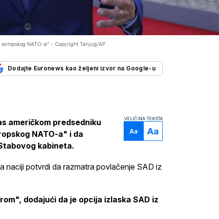
eg evropskog NATO-a" -
Copyright Tanjug/AP
Dodajte Euronews kao željeni izvor na Google-u
VELIČINA TEKSTA
nas američkom predsedniku
Aa
Aa
vropskog NATO-a" i da
Stabovog kabineta.
a naciji potvrdi da razmatra povlačenje SAD iz
m", dodajući da je opcija izlaska SAD iz