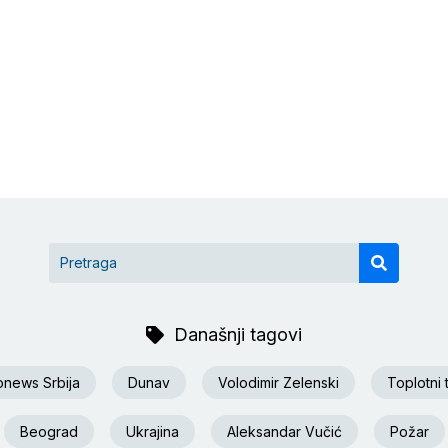
Današnji tagovi
onews Srbija
Dunav
Volodimir Zelenski
Toplotni 
Beograd
Ukrajina
Aleksandar Vučić
Požar