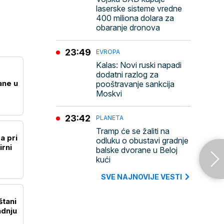
laserske sisteme vredne
400 miliona dolara za
obaranje dronova
23:49
EVROPA
Kalas: Novi ruski napadi
dodatni razlog za
ane u
pooštravanje sankcija
Moskvi
23:42
PLANETA
Tramp će se žaliti na
 pri
odluku o obustavi gradnje
irni
balske dvorane u Beloj
kući
SVE NAJNOVIJE VESTI
štani
adnju