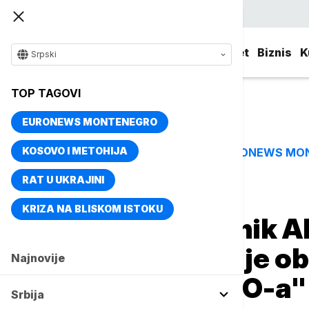
Srpski
Srbija
Evropa
Svet
Biznis
K
Srpski
TOP TAGOVI
EURONEWS MONTENEGRO
KOSOVO I METOHIJA
EURONEWS MO
TOP TAGOVI
RAT U UKRAJINI
Naslovna
Svet
Fokus
KRIZA NA BLISKOM ISTOKU
Finski predsednik A
Trampu: U toku je ob
Najnovije
evropskog NATO-a"
Srbija