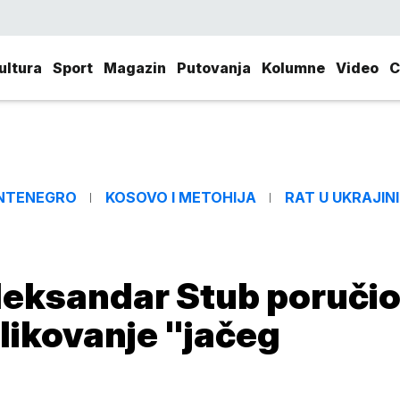
ultura
Sport
Magazin
Putovanja
Kolumne
Video
C
NTENEGRO
KOSOVO I METOHIJA
RAT U UKRAJINI
leksandar Stub poruči
likovanje "jačeg