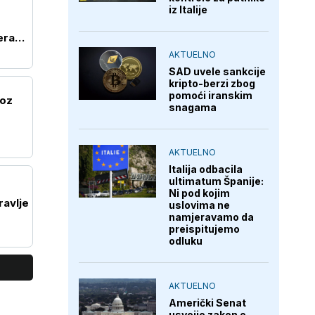
iz Italije
era
AKTUELNO
SAD uvele sankcije
kripto-berzi zbog
pomoći iranskim
roz
snagama
AKTUELNO
Italija odbacila
ultimatum Španije:
Ni pod kojim
ravlje
uslovima ne
namjeravamo da
preispitujemo
odluku
AKTUELNO
Američki Senat
usvojio zakon o