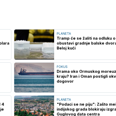
PLANETA
Tramp će se žaliti na odluku o
olara
obustavi gradnje balske dvor
Beloj kući
FOKUS
Drama oko Ormuskog moreuza
kraju? Iran i Oman postigli okv
dogovor
PLANETA
d 4
"Podaci se ne piju": Zašto me
je
indijskog grada blokiraju izgr
Guglovog data centra