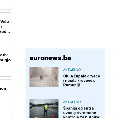
 Više
m
zeću
otiv
euronews.ba
ibugjo
AKTUELNO
Oluja čupala drveće
i nosila krovove u
Rumuniji
ion
AKTUELNO
Španija od sutra
uvodi privremene
kontrole za putnike