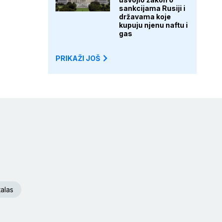
sankcijama Rusiji i
državama koje
kupuju njenu naftu i
gas
PRIKAŽI JOŠ
talas