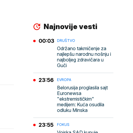
Najnovije vesti
00:03
DRUŠTVO
Održano takmičenje za
najlepšu narodnu nošnju i
najboljeg zdravičara u
Guči
23:56
EVROPA
Belorusija proglasila sajt
Euronewsa
"ekstremističkim"
medijem: Kuća osudila
odluku Minska
23:55
FOKUS
Vojska SAD kupuje