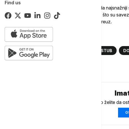
Find us
Britanski Telegraf navodi da je to je do sada najsnažniji
pouzdanog odbrambenog partnera nakon što su savezni
brodove da bi ponovo otvorili Ormuski moreuz.
Više o...
NATO
EVROPA
ALEKSANDAR STUB
DO
Komentari (
0
)
Imat
Ukoliko želite da os
O