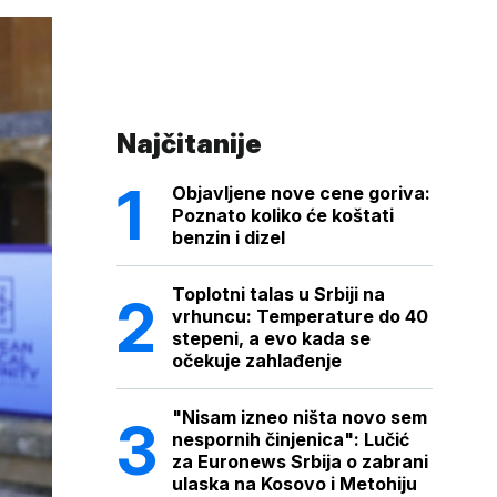
Najčitanije
Objavljene nove cene goriva:
Poznato koliko će koštati
benzin i dizel
Toplotni talas u Srbiji na
vrhuncu: Temperature do 40
stepeni, a evo kada se
očekuje zahlađenje
"Nisam izneo ništa novo sem
nespornih činjenica": Lučić
za Euronews Srbija o zabrani
ulaska na Kosovo i Metohiju