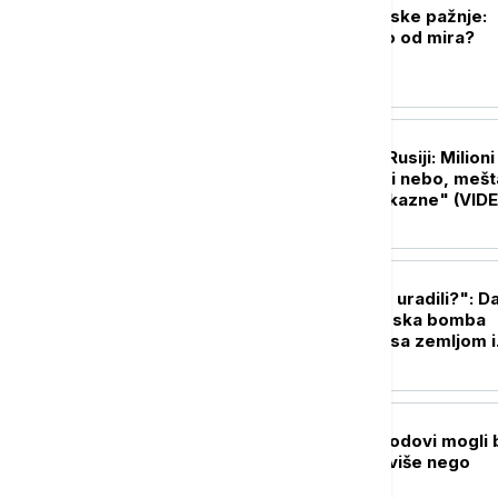
Gaza u senci svetske pažnje:
Koliko smo daleko od mira?
PLANETA
Biblijske scene u Rusiji: Milioni
skakavaca prekrili nebo, mešt
strahu od "božje kazne" (VID
FOKUS
"Bože, šta smo to uradili?": D
kada je prva atomska bomba
sravnila Hirošimu sa zemljom i
zauvek promenila svet
FOKUS
Trampovi vojni brodovi mogli 
koštaju 50 odsto više nego
planirano