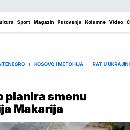
ultura
Sport
Magazin
Putovanja
Kolumne
Video
C
NTENEGRO
KOSOVO I METOHIJA
RAT U UKRAJINI
p planira smenu
ja Makarija