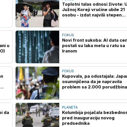
Toplotni talas odnosi živote: 
Južnoj Koreji vrućine ubile 21
osobu - izdat najviši stepen
upozorenja
FOKUS
Novi front sukoba: AI data cen
ani u
postali su laka meta u ratu sa
EO)
Iranom
FOKUS
an
Kupovala, pa odustajala: Japa
osumnjičena da je napravila
problem sa 2.000 porudžbina
onlajn prodavnici
PLANETA
bi da
Kolumbija pojačala bezbedno
pred inauguraciju novog
predsednika