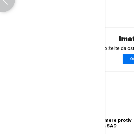
Komentari (
0
)
Imat
Ukoliko želite da os
O
Svet
FOKUS
Kina uvodi kontramere protiv
restriktivnih mera SAD