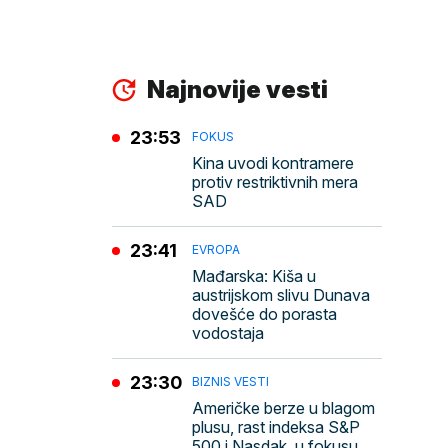
Najnovije vesti
23:53
FOKUS
Kina uvodi kontramere
protiv restriktivnih mera
SAD
23:41
EVROPA
Mađarska: Kiša u
austrijskom slivu Dunava
dovešće do porasta
vodostaja
23:30
BIZNIS VESTI
Američke berze u blagom
plusu, rast indeksa S&P
500 i Nasdak, u fokusu