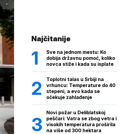
Najčitanije
Sve na jednom mestu: Ko
dobija državnu pomoć, koliko
novca stiže i kada su isplate
Toplotni talas u Srbiji na
vrhuncu: Temperature do 40
stepeni, a evo kada se
očekuje zahlađenje
Novi požar u Deliblatskoj
peščari: Vatra se zbog vetra i
visokih temperatura proširila
na više od 300 hektara