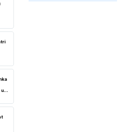
U
tri
nka
 u
st