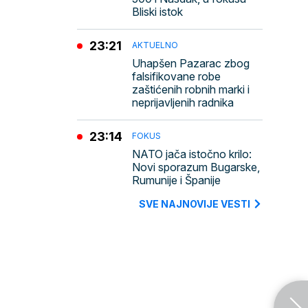
Bliski istok
23:21
AKTUELNO
Uhapšen Pazarac zbog
falsifikovane robe
zaštićenih robnih marki i
neprijavljenih radnika
23:14
FOKUS
NATO jača istočno krilo:
Novi sporazum Bugarske,
Rumunije i Španije
SVE NAJNOVIJE VESTI