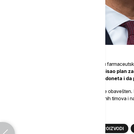
Ove odluke izazvale su nezadovoljstvo i u farmaceutsko
navodi list.
Iako je Tramp navodno potpisao plan za
saopšteno da konačna odluka još nije doneta i da
Tramo je rekao da o eventualnoj smeni nije obavešten. M
se odluke FDA zasnivaju na proceni stručnih timova i 
Više o...
DONALD TRAMP
FDA
VEJP PROIZVODI