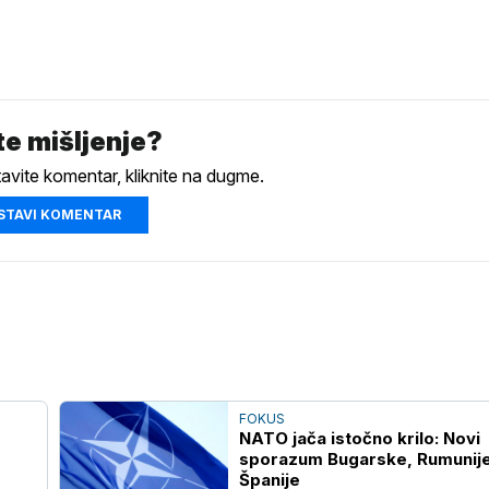
e mišljenje?
tavite komentar, kliknite na dugme.
STAVI KOMENTAR
FOKUS
NATO jača istočno krilo: Novi
sporazum Bugarske, Rumunije
Španije