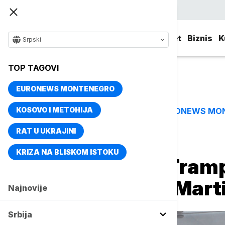
Srpski
Srbija
Evropa
Svet
Biznis
K
Srpski
TOP TAGOVI
EURONEWS MONTENEGRO
KOSOVO I METOHIJA
EURONEWS MO
TOP TAGOVI
RAT U UKRAJINI
Naslovna
Svet
Fokus
KRIZA NA BLISKOM ISTOKU
Njujork tajms: Tram
komesara FDA Marti
Najnovije
Srbija