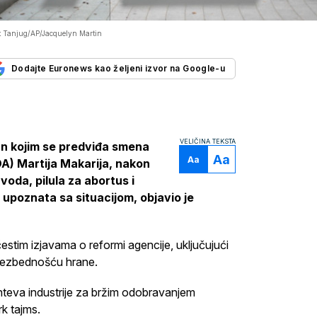
t Tanjug/AP/Jacquelyn Martin
Dodajte Euronews kao željeni izvor na Google-u
VELIČINA TEKSTA
an kojim se predviđa smena
Aa
Aa
A) Martija Makarija, nakon
oda, pilula za abortus i
 upoznata sa situacijom, objavio je
čestim izjavama o reformi agencije, uključujući
 bezbednošću hrane.
teva industrije za bržim odobravanjem
rk tajms.