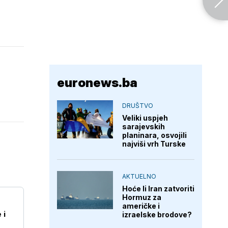
euronews.ba
DRUŠTVO
Veliki uspjeh
sarajevskih
planinara, osvojili
najviši vrh Turske
AKTUELNO
Hoće li Iran zatvoriti
Hormuz za
američke i
 i
izraelske brodove?