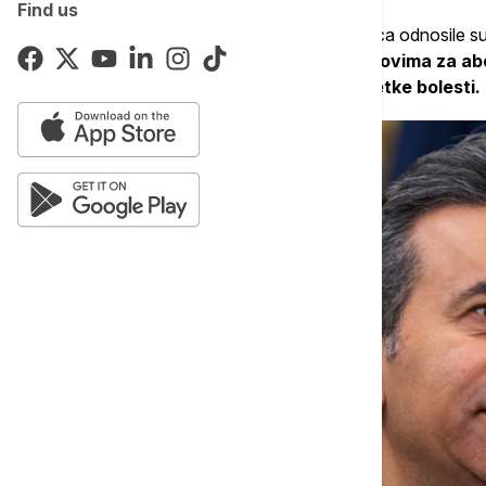
Find us
Prema navodima, ključne tačke nesuglasica odnosile su
elektronskim cigaretama,
nadzor nad lekovima za abo
pojedinih biotehnoloških terapija za retke bolesti.