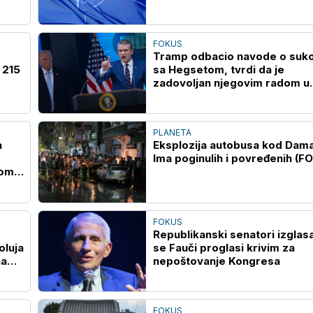
FOKUS
Tramp odbacio navode o suk
 215
sa Hegsetom, tvrdi da je
zadovoljan njegovim radom u
Pentagonu
PLANETA
a
Eksplozija autobusa kod Dam
Ima poginulih i povređenih (F
kom
FOKUS
Republikanski senatori izglasa
oluja
se Fauči proglasi krivim za
na
nepoštovanje Kongresa
FOKUS