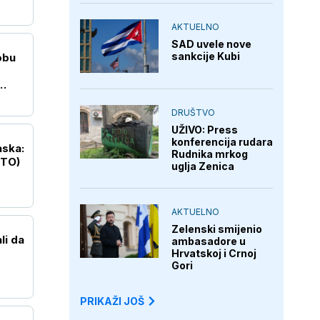
AKTUELNO
SAD uvele nove
sankcije Kubi
obu
DRUŠTVO
UŽIVO: Press
konferencija rudara
aska:
Rudnika mrkog
OTO)
uglja Zenica
AKTUELNO
Zelenski smijenio
li da
ambasadore u
Hrvatskoj i Crnoj
Gori
PRIKAŽI JOŠ