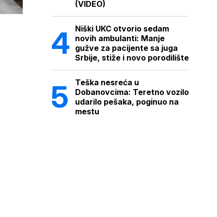
(VIDEO)
Niški UKC otvorio sedam
novih ambulanti: Manje
gužve za pacijente sa juga
Srbije, stiže i novo porodilište
Teška nesreća u
Dobanovcima: Teretno vozilo
udarilo pešaka, poginuo na
mestu