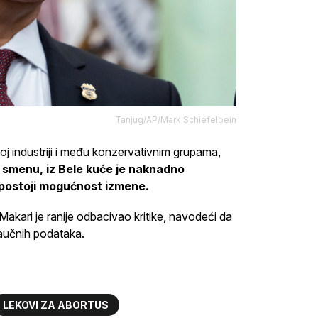
Tanjug/AP/Mark Schiefelbein
j industriji i među konzervativnim grupama,
 smenu, iz Bele kuće je naknadno
 postoji mogućnost izmene.
akari je ranije odbacivao kritike, navodeći da
naučnih podataka.
LEKOVI ZA ABORTUS