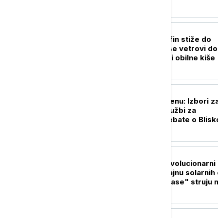
FOKUS
Snažan tajfun Delfin stiže do
Japana: Očekuju se vetrovi do
kilometara na sat i obilne kiše
PLANETA
Kampanja u Mičigenu: Izbori z
Senat između optužbi za
antisemitizam i debate o Blis
istoku
PLANETA
Kosmički ples: Revolucionarni
snimci otkrivaju tajnu solarnih 
koje mogu da "ugase" struju 
Zemlji
FOKUS