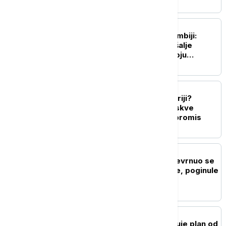
FOKUS
Požari u Britanskoj Kolumbiji:
Savezna vlada Kanade šalje
pomoć i skloništa za svoju
provinciju
FOKUS
Ostaju li ruske baze u Siriji?
Dogovor Damaska i Moskve
trebalo bi da nađe kompromis
FOKUS
Tragedija u Njujorku: Prevrnuo se
čamac kod Kipa slobode, poginule
žena i beba
FOKUS
Netanjahu: Izrael odbacuje plan od