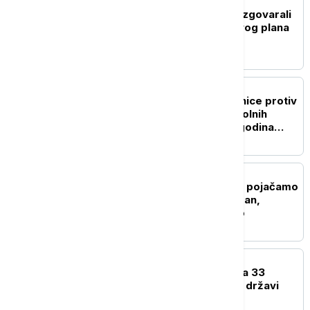
FOKUS
Egipat i Odbor za mir razgovarali
o sprovođenju Trampovog plana
za Gazu
FOKUS
Senegal podigao optužnice protiv
71 muškarca zbog istopolnih
odnosa, preti im do 10 godina
zatvora
FOKUS
Tramp: Spremni smo da pojačamo
ekonomski pritisak na Iran,
polovično pregovaramo
FOKUS
Nigerijska vojska spasila 33
osobe otete u saveznoj državi
Zamfara