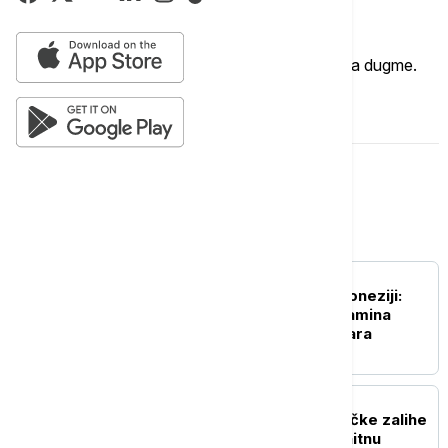
Imate mišljenje?
Ukoliko želite da ostavite komentar, kliknite na dugme.
OSTAVI KOMENTAR
Svet
FOKUS
Rekordna zaplena u Indoneziji:
Pronađeno 1,3 tone ketamina
vrednog 116 miliona dolara
FOKUS
Rat u Iranu prazni američke zalihe
raketa: Pentagon traži hitnu