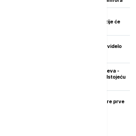
Dobre vesti za najstarije građane:
Povećanje penzija ove godine, penzije će
pratiti rast plata
Stvorena nova boja koju je do sada videlo
samo sedmoro ljudi
Sad je pravo vreme za nabavku ogreva -
koliko koštaju drva i pelet pred predstojeću
grejnu sezonu
Ubod stršljena: Kako reagovati i mere prve
pomoći
Najnovije vesti