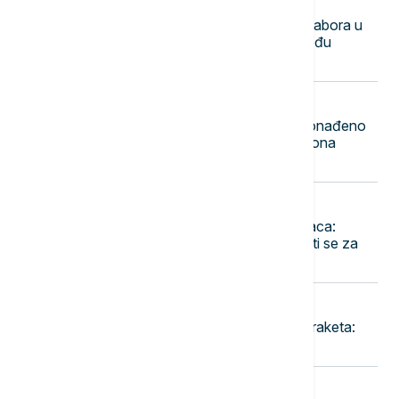
23:50
DRUŠTVO
Mile Novković najbolji trubač 65. Sabora u
Guči, orkestar Vasiljević najbolji među
orkestrima
23:44
FOKUS
Rekordna zaplena u Indoneziji: Pronađeno
1,3 tone ketamina vrednog 116 miliona
dolara
23:36
EVROPA
Pao jedan od najtraženijih kriminalaca:
Danijel Kinahan izručen Irskoj, tereti se za
trgovinu drogom i oružjem
23:30
FOKUS
Rat u Iranu prazni američke zalihe raketa:
Pentagon traži hitnu reakciju
23:18
BIZNIS VESTI