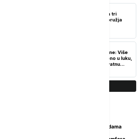
PLANETA
Takaiči: Japan podržava tri
principa nenuklearnog oružja
PLANETA
Tajfun Delfin stiže do Kine: Više
od 500 brodova sklonjeno u luku,
vetrovi dostižu neverovatnu
brzinu
PRIKAŽI JOŠ
Najčitanije
Važan svedok antičke istorije: U vodama
Sicijlije otkriveni ostaci potonulog
starorimskog broda sa 100 vinskih amfora