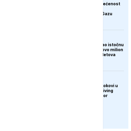
Hamas potvrdio posvećenost
završetku druge faze
Trumpovog plana za Gazu
FOKUS
Tajfun Dolphin poharao istočnu
Kinu: Evakuisano gotovo milion
ljudi, otkazano 1.400 letova
DRUŠTVO
U Sarajevu održani skokovi u
vodu Bentbaša Cliff Diving
2026: Banjalučanin Igor
Arsenić slavio
PRIKAŽI JOŠ