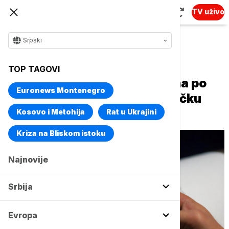
TV uživo
Srpski
Naslovna
Svet
Fokus
TOP TAGOVI
Zemljotres jačine 5,2 stepena po
Euronews Montenegro
Rihteru pogodio južnu meksičku
državu Gerero
Kosovo i Metohija
Rat u Ukrajini
Kriza na Bliskom istoku
Najnovije
Srbija
Evropa