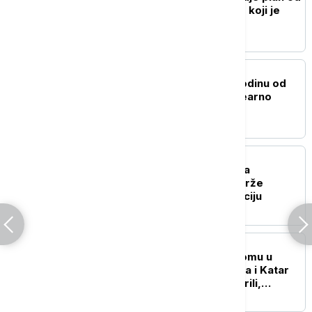
15 tačaka za Pojas Gaze koji je
predložio Tramp
FOKUS
Nagasaki obeležio 81 godinu od
atomske bombe: "Nuklearno
oružje je apsolutno zlo"
PLANETA
Pentagon vrši pritisak na
odbrambene firme da brže
proizvode oružje i municiju
PLANETA
Umalo sudar na aerodromu u
Sidneju: Avioni Džetstara i Katar
ervejza zamalo se sudarili,
povređen član posade