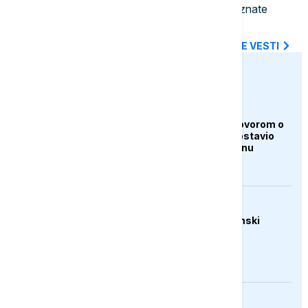
Pojeftinjuje gorivo u Hrvatskoj: Poznate
nove cene benzina i dizela
SVE NAJNOVIJE VESTI
euronews.ba
AKTUELNO
Iran i Oman pred dogovorom o
Hormuzu, Teheran postavio
nove uslove Vašingtonu
AKTUELNO
Trump: Raste ekonomski
pritisak na Iran
AKTUELNO