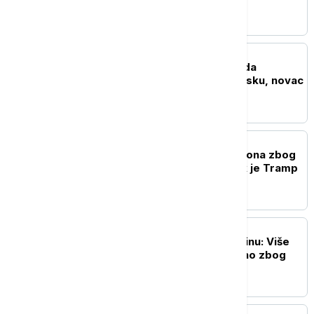
reakciju
FOKUS
El-Sajed: SAD ne treba da
finansiraju izraelsku vojsku, novac
usmeriti na građane
FOKUS
NORAD presreo dva aviona zbog
kršenja ograničenja dok je Tramp
igrao golf u Nju Dersiju
FOKUS
Tajfun Delfin pogodio Kinu: Više
od milion ljudi evakuisano zbog
snažnih vetrova