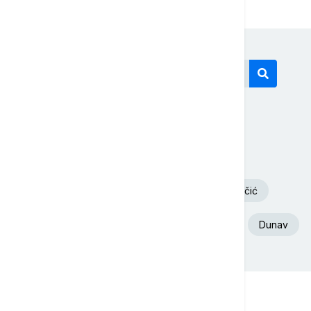
Današnji tagovi
Volodimir Zelenski
Požar
Deliblatska Peščara
Aleksandar Vučić
Ukrajina
Euronews Srbija
Srbija
Dunav