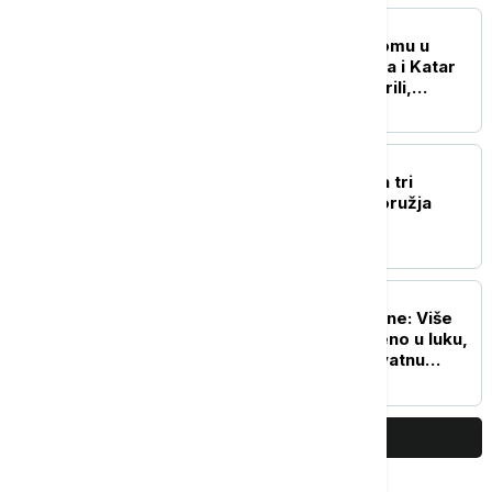
PLANETA
Umalo sudar na aerodromu u
Sidneju: Avioni Džetstara i Katar
ervejza zamalo se sudarili,
povređen član posade
PLANETA
Takaiči: Japan podržava tri
principa nenuklearnog oružja
PLANETA
Tajfun Delfin stiže do Kine: Više
od 500 brodova sklonjeno u luku,
vetrovi dostižu neverovatnu
brzinu
PRIKAŽI JOŠ