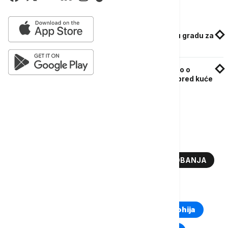
Povezane vesti
Ubijena novinarka u Meksiku, drugo ubistvo u gradu za
nedelju dana
Ubijen još jedan novinar u Mekisku: Izveštavao o
kriminalu i nasilju bandi u Tihuani, upucan ispred kuće
Više o...
MEKSIKO
NARKO KARTELI
SUKOB NARKO KARTELA
SKELET
LOBANJA
TOP TAGOVI
Euronews Montenegro
Kosovo i Metohija