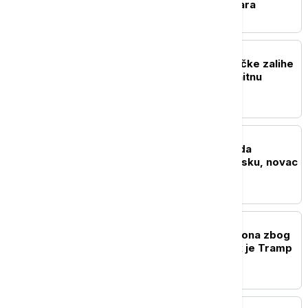
vrednog 116 miliona dolara
FOKUS
Rat u Iranu prazni američke zalihe
raketa: Pentagon traži hitnu
reakciju
FOKUS
El-Sajed: SAD ne treba da
finansiraju izraelsku vojsku, novac
usmeriti na građane
FOKUS
NORAD presreo dva aviona zbog
kršenja ograničenja dok je Tramp
igrao golf u Nju Dersiju
FOKUS