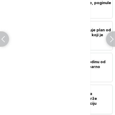
čamac kod Kipa slobode, poginule
žena i beba
FOKUS
Netanjahu: Izrael odbacuje plan od
15 tačaka za Pojas Gaze koji je
predložio Tramp
FOKUS
Nagasaki obeležio 81 godinu od
atomske bombe: "Nuklearno
oružje je apsolutno zlo"
PLANETA
Pentagon vrši pritisak na
odbrambene firme da brže
proizvode oružje i municiju