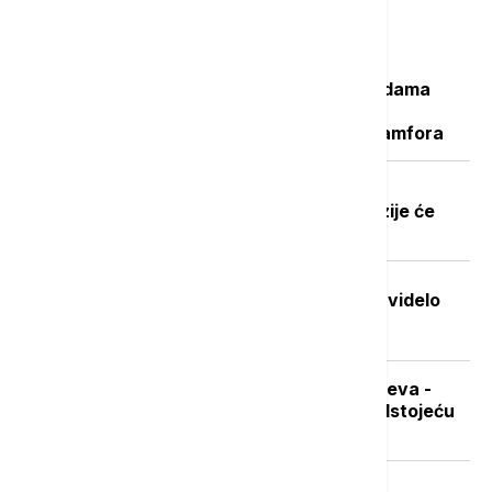
Najčitanije
Važan svedok antičke istorije: U vodama
Sicijlije otkriveni ostaci potonulog
starorimskog broda sa 100 vinskih amfora
Dobre vesti za najstarije građane:
Povećanje penzija ove godine, penzije će
pratiti rast plata
Stvorena nova boja koju je do sada videlo
samo sedmoro ljudi
Sad je pravo vreme za nabavku ogreva -
koliko koštaju drva i pelet pred predstojeću
grejnu sezonu