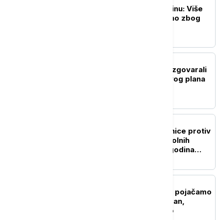
Tajfun Delfin pogodio Kinu: Više
od milion ljudi evakuisano zbog
snažnih vetrova
FOKUS
Egipat i Odbor za mir razgovarali
o sprovođenju Trampovog plana
za Gazu
FOKUS
Senegal podigao optužnice protiv
71 muškarca zbog istopolnih
odnosa, preti im do 10 godina
zatvora
FOKUS
Tramp: Spremni smo da pojačamo
ekonomski pritisak na Iran,
polovično pregovaramo