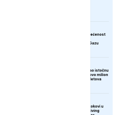
pritisak na Iran
AKTUELNO
Hamas potvrdio posvećenost
završetku druge faze
Trumpovog plana za Gazu
FOKUS
Tajfun Dolphin poharao istočnu
Kinu: Evakuisano gotovo milion
ljudi, otkazano 1.400 letova
DRUŠTVO
U Sarajevu održani skokovi u
vodu Bentbaša Cliff Diving
2026: Banjalučanin Igor