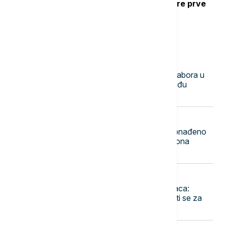
Ubod stršljena: Kako reagovati i mere prve
pomoći
Najnovije vesti
23:50
DRUŠTVO
Mile Novković najbolji trubač 65. Sabora u
Guči, orkestar Vasiljević najbolji među
orkestrima
23:44
FOKUS
Rekordna zaplena u Indoneziji: Pronađeno
1,3 tone ketamina vrednog 116 miliona
dolara
23:36
EVROPA
Pao jedan od najtraženijih kriminalaca:
Danijel Kinahan izručen Irskoj, tereti se za
trgovinu drogom i oružjem