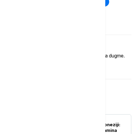
Rat u Ukrajini
Kriza na Bliskom istoku
Komentari (
0
)
Imate mišljenje?
Ukoliko želite da ostavite komentar, kliknite na dugme.
OSTAVI KOMENTAR
Svet
FOKUS
Rekordna zaplena u Indoneziji:
Pronađeno 1,3 tone ketamina