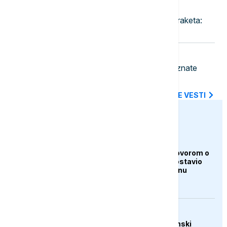
23:30
FOKUS
Rat u Iranu prazni američke zalihe raketa:
Pentagon traži hitnu reakciju
23:18
BIZNIS VESTI
Pojeftinjuje gorivo u Hrvatskoj: Poznate
nove cene benzina i dizela
SVE NAJNOVIJE VESTI
euronews.ba
AKTUELNO
Iran i Oman pred dogovorom o
Hormuzu, Teheran postavio
nove uslove Vašingtonu
AKTUELNO
Trump: Raste ekonomski