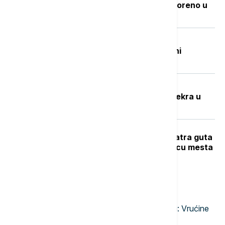
sa mračnom prošlošću koje je pretvoreno u
utočište za retke životinje
Beživotna tela izvučena iz Đetinje:
Pronađena na Gradskoj plaži u blizini
potonulog splava
Potresna ispovest Nevenke Dobrić:
Hrvatska vojska ubila mi je sina i svekra u
izbegličkoj koloni
Veliki požar na Novom Beogradu: Vatra guta
barake, pet vatrogasnih vozila na licu mesta
Najnovije vesti
23:47
EVROPA
Narandžasto upozorenje u Moskvi: Vrućine
će trajati do druge dekade avgusta