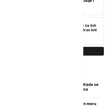
bilateralnim odnosima Rusije i
Brazila
PLANETA
Tramp: Ormuski moreuz će biti
otvoren vrlo brzo, ili će Iran biti
snažno pogođen
PRIKAŽI JOŠ
Najčitanije
Počela sezona cvetanja ambrozije: Kada se
očekuje najveća koncentracija polena
Grčki "Goli otok": Ostrvo u Egejskom moru