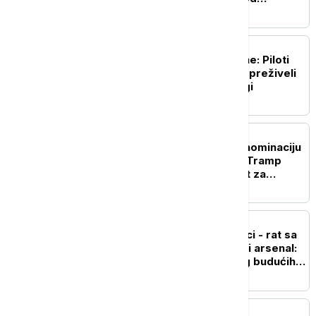
Molučkih ostrva
FOKUS
Pronađena posada cesne: Piloti
nestalog ruskog aviona preživeli
dva dana u sibirskoj tajgi
FOKUS
Abdul El-Sajed osvojio nominaciju
demokrata u Mičigenu, Tramp
tvrdi da je to dobra vest za
republikance
FOKUS
Panika u američkoj vojsci - rat sa
Iranom ispraznio raketni arsenal:
Vašington zabrinut zbog budućih
sukoba
PLANETA