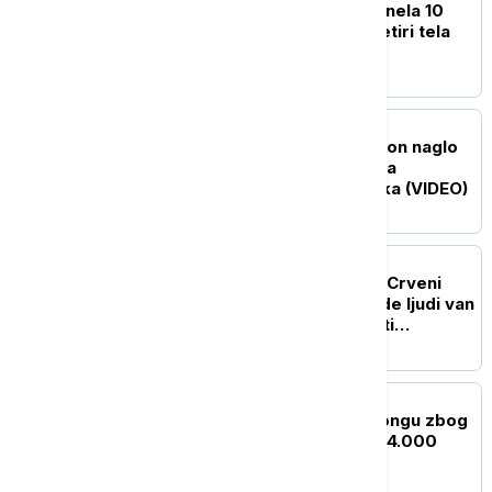
Lavina na Broad Piku odnela 10
života: Pronađena još četiri tela
planinara
FOKUS
Drama iznad oblaka: Avion naglo
propao, u turbulencijama
povređeno čak 12 putnika (VIDEO)
PLANETA
Erupcija vulkana Fuego: Crveni
alarm u Gvatemali, hiljade ljudi van
svojih domova dok vlasti
upozoravaju na bujice
PLANETA
SZO pojačava pomoć Kongu zbog
epidemije ebole, skoro 4.000
zaraženih