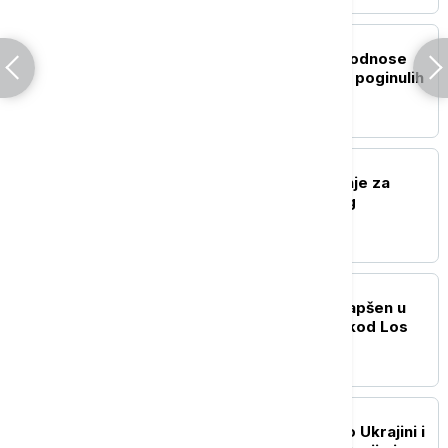
PLANETA
Monsunske kiše u Indiji odnose
nove žrtve: Najmanje 14 poginulih
od udara groma
PLANETA
SAD pooštrile upozorenje za
putovanja u Belgiju zbog
bezbednosnih rizika
PLANETA
Naoružani muškarac uhapšen u
Trampovom golf klubu kod Los
Anđelesa
PLANETA
Putin i Lula razgovarali o Ukrajini i