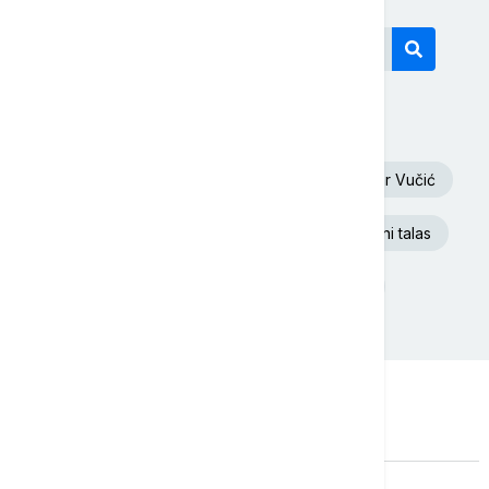
Današnji tagovi
Oluja
Euronews Srbija
Aleksandar Vučić
Dunav
Republika Srpska
Toplotni talas
Rat u Ukrajini
Donald Tramp