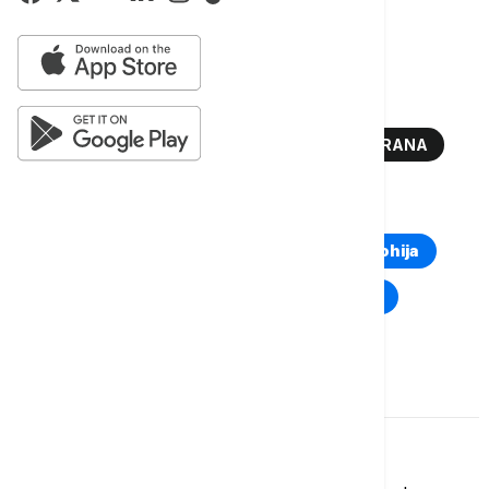
Više o...
SAD
SENAT
IZDVAJANJA
ODBRANA
TOP TAGOVI
Euronews Montenegro
Kosovo i Metohija
Rat u Ukrajini
Kriza na Bliskom istoku
Komentari (
0
)
Imate mišljenje?