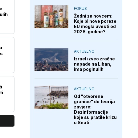
e
FOKUS
ulih
Žedni za novcem:
Koje bi nove poreze
EU mogla uvesti od
2028. godine?
u
AKTUELNO
os
Izrael izveo zračne
napade na Liban,
ima poginulih
i
AKTUELNO
ti
Od "otvorene
granice" do teorija
zavjere:
Dezinformacije
koje su pratile krizu
u Seuti