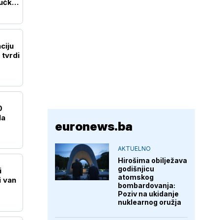
učkih
ciju
tvrdi
0
la
euronews.ba
AKTUELNO
Hirošima obilježava
godišnjicu
i
atomskog
i van
bombardovanja:
Poziv na ukidanje
nuklearnog oružja