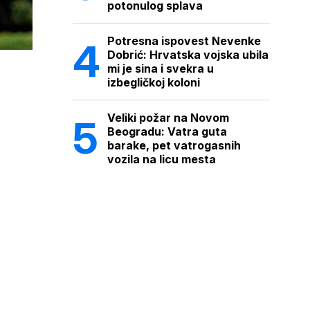
potonulog splava
Potresna ispovest Nevenke
Dobrić: Hrvatska vojska ubila
mi je sina i svekra u
izbegličkoj koloni
Veliki požar na Novom
Beogradu: Vatra guta
barake, pet vatrogasnih
vozila na licu mesta