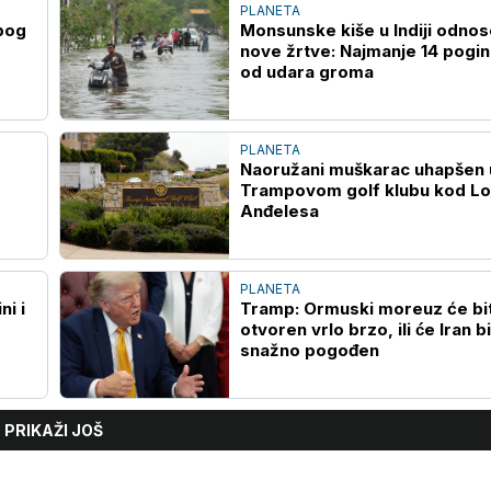
PLANETA
bog
Monsunske kiše u Indiji odnos
nove žrtve: Najmanje 14 pogin
od udara groma
PLANETA
Naoružani muškarac uhapšen 
Trampovom golf klubu kod L
Anđelesa
PLANETA
ni i
Tramp: Ormuski moreuz će bit
otvoren vrlo brzo, ili će Iran bi
snažno pogođen
PRIKAŽI JOŠ