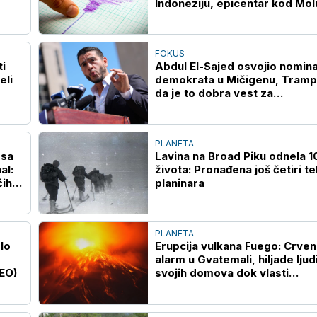
Indoneziju, epicentar kod Mol
ostrva
FOKUS
i
Abdul El-Sajed osvojio nomina
eli
demokrata u Mičigenu, Tramp 
da je to dobra vest za
republikance
PLANETA
 sa
Lavina na Broad Piku odnela 1
al:
života: Pronađena još četiri te
ćih
planinara
PLANETA
lo
Erupcija vulkana Fuego: Crven
alarm u Gvatemali, hiljade ljud
EO)
svojih domova dok vlasti
upozoravaju na bujice