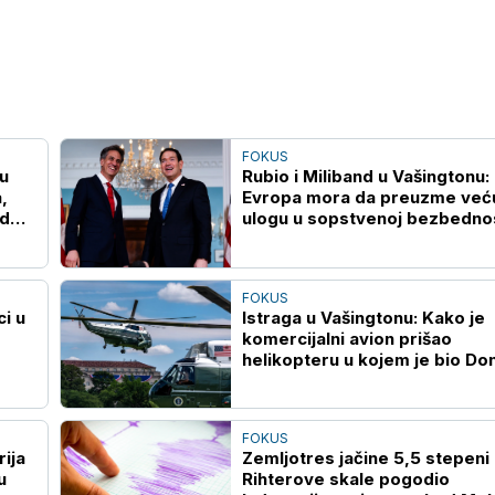
FOKUS
u
Rubio i Miliband u Vašingtonu:
,
Evropa mora da preuzme već
od
ulogu u sopstvenoj bezbedno
FOKUS
i u
Istraga u Vašingtonu: Kako je
komercijalni avion prišao
helikopteru u kojem je bio Do
Tramp
FOKUS
ija
Zemljotres jačine 5,5 stepeni
u
Rihterove skale pogodio