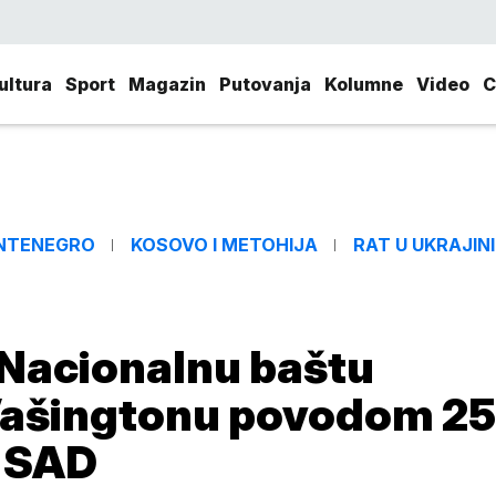
ultura
Sport
Magazin
Putovanja
Kolumne
Video
C
NTENEGRO
KOSOVO I METOHIJA
RAT U UKRAJINI
 Nacionalnu baštu
 Vašingtonu povodom 2
a SAD