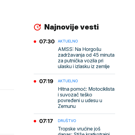
Najnovije vesti
07:30
AKTUELNO
AMSS: Na Horgošu
zadržavanja od 45 minuta
za putnička vozila pri
ulasku i izlasku iz zemlje
07:19
AKTUELNO
Hitna pomoć: Motociklista
i suvozač teško
povređeni u udesu u
Zemunu
07:17
DRUŠTVO
Tropske vrućine još
danas: Stiže kratkotrajni