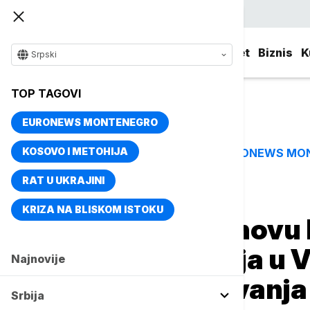
Srpski
Srbija
Evropa
Svet
Biznis
K
Srpski
TOP TAGOVI
EURONEWS MONTENEGRO
KOSOVO I METOHIJA
EURONEWS MO
TOP TAGOVI
RAT U UKRAJINI
Naslovna
Svet
Planeta
KRIZA NA BLISKOM ISTOKU
Tramp najavio novu
američkih heroja u
Najnovije
godina od osnivanj
Srbija