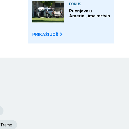
FOKUS
Pucnjava u
Americi, ima mrtvih
PRIKAŽI JOŠ
 Tramp