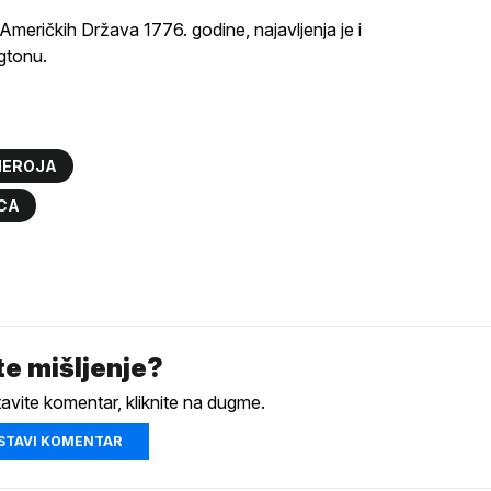
Američkih Država 1776. godine, najavljenja je i
gtonu.
HEROJA
ICA
e mišljenje?
tavite komentar, kliknite na dugme.
STAVI KOMENTAR