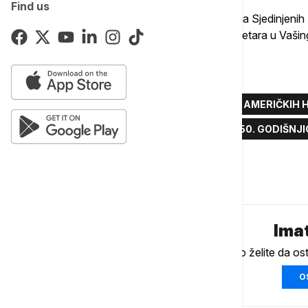
Find us
U okviru proslave 250. godišnjice osnivanja Sjedinjenih 
izgradnja "Trijumfalne kapije" visoke 76 metara u Vašin
Više o...
DONALD TRAMP
NACIONALNI VRT AMERIČKIH 
SJEDINJENE AMERIČKE DRŽAVE
250. GODIŠNJ
Komentari (
0
)
Imat
Ukoliko želite da os
O