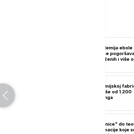
Svet
FOKUS
SZO: Najveća epidemija ebole 
istoriji DR Konga se pogoršava
skoro 4.000 zaraženih i više 
1.700 umrlih
FOKUS
Zbog požara u hemijskoj fabric
Kini evakuisano više od 1.200
stanovnika Kunminga
FOKUS
Od "otvorene granice" do teor
zavere: Dezinformacije koje s