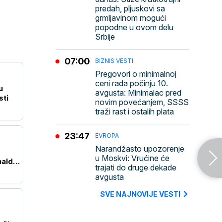
predah, pljuskovi sa
grmljavinom mogući
popodne u ovom delu
Srbije
07:00
BIZNIS VESTI
Pregovori o minimalnoj
ceni rada počinju 10.
u
avgusta: Minimalac pred
sti
novim povećanjem, SSSS
traži rast i ostalih plata
23:47
EVROPA
Narandžasto upozorenje
u Moskvi: Vrućine će
nald
trajati do druge dekade
avgusta
SVE NAJNOVIJE VESTI