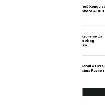
PLANETA
SZO pojačava pomoć Kongu z
epidemije ebole, skoro 4.000
zaraženih
PLANETA
SAD pooštrile upozorenje za
putovanja u Belgiju zbog
bezbednosnih rizika
PLANETA
Putin i Lula razgovarali o Ukraji
bilateralnim odnosima Rusije i
Brazila