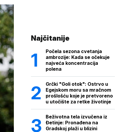
Najčitanije
Počela sezona cvetanja
ambrozije: Kada se očekuje
najveća koncentracija
polena
Grčki "Goli otok": Ostrvo u
Egejskom moru sa mračnom
prošlošću koje je pretvoreno
u utočište za retke životinje
Beživotna tela izvučena iz
Đetinje: Pronađena na
Gradskoj plaži u blizini