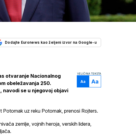
Dodajte Euronews kao željeni izvor na Google-u
VELIČINA TEKSTA
as otvaranje Nacionalnog
Aa
Aa
dom obeležavanja 250.
, navodi se u njegovoj objavi
st Potomak uz reku Potomak, prenosi Rojters.
ivača zemlje, vojnih heroja, verskih lidera,
ljača.