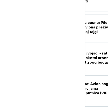
pratile krizu u Seuti
FOKUS
Pronađena posada cesne: Pilot
nestalog ruskog aviona preživ
dva dana u sibirskoj tajgi
FOKUS
Panika u američkoj vojsci - rat
Iranom ispraznio raketni arsen
Vašington zabrinut zbog budu
sukoba
FOKUS
Drama iznad oblaka: Avion nag
propao, u turbulencijama
povređeno čak 12 putnika (VID