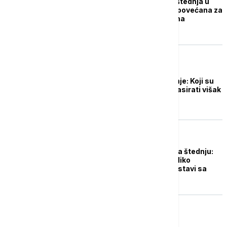
Papadakis: Dinarska štednja u
prethodnih 10 godina povećana za
100 milijardi, a u evrima
upetostručena
NOVAC
Svetska nedelja štednje: Koji su
benefiti i gde i kako plasirati višak
novca
NOVAC
Koji je dodatni motiv za štednju:
Računica pokazuje koliko
mesečno može da se stavi sa
strane
NOVAC