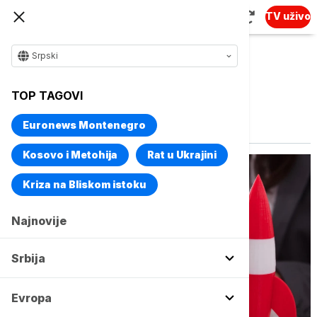
TV uživo
Srpski
TOP TAGOVI
Vise o temi
Štednja
Euronews Montenegro
Kosovo i Metohija
Rat u Ukrajini
Kriza na Bliskom istoku
Najnovije
Srbija
Evropa