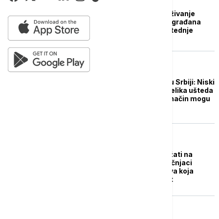
BIZNIS VESTI
Ko najviše štedi: Istraživanje
pokazuje da 74 odsto građana
Srbije ima neki oblik štednje
DRUŠTVO
Plug in solarni paneli u Srbiji: Niski
troškovi ugradnje, a velika ušteda
na računima - na koji način mogu
da se koriste
BIZNIS VESTI
Koliko novca treba držati na
tekućem računu: Stručnjaci
upozoravaju - sredstva koja
"stoje" gube vrednost
EVROPA