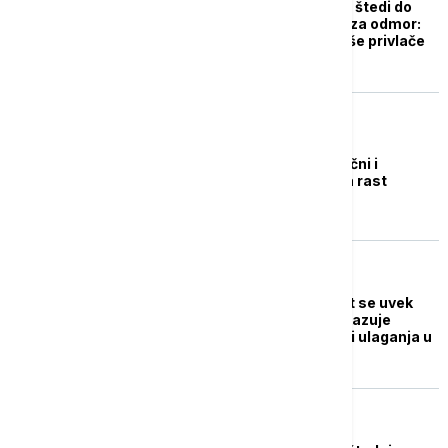
Gotovo polovina Rusa štedi do
godinu dana unapred za odmor:
Koje destinacije najviše privlače
turiste?
BIZNIS VESTI
Francuzi su pesimistični i
štedljivi, što usporava rast
francuske ekonomije
BIZNIS VESTI
"Dugoročno, vrednost se uvek
vraća i raste": Šta pokazuje
računica o isplativosti ulaganja u
ETF-ove
BIZNIS VESTI