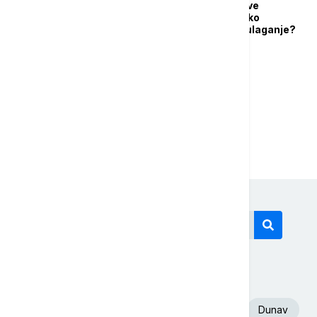
Investicioni fondovi sve
popularniji u Srbiji: Kako
funkcioniše štednja i ulaganje?
...
1
2
5
Današnji tagovi
Euronews Srbija
Volodimir Zelenski
Dunav