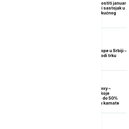
Kako finansijski premostiti januar
posle praznika: Ključni sastojak u
receptu za planiranje kućnog
budžeta
NOVAC
Rekordne kamatne stope u Srbiji –
saznajte koja banka vodi trku
BIZNIS VESTI
ALTA banka lansira Flexy –
jedinstveno oročenje koje
omogućava podizanje do 50%
sredstava bez gubitka kamate
EVROPA