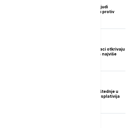
Više desetina hiljada ljudi
protestovalo u Briselu protiv
mera štednje vlade
NOVAC
Dinar ili evro? Stručnjaci otkrivaju
u kojoj valuti se danas najviše
isplati štedeti
NOVAC
NBS: Nastavljen rast štednje u
drugoj polovini 2025, isplativija
štednja u dinarima
NOVAC