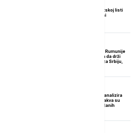
POLITIKA
Krstić: Na tzv. studentskoj listi
nisu studenti niti je oni
sastavljaju
POLITIKA
Evroparlamentarac iz Rumunije
za Euronews: EU mora da drži
svoja vrata otvorena za Srbiju,
bez lažnih izgovora
POLITIKA
Delegacija EP u Srbiji analizira
stanje demokratije: Kakva su
tumačenja nakon održanih
sastanaka?
POLITIKA