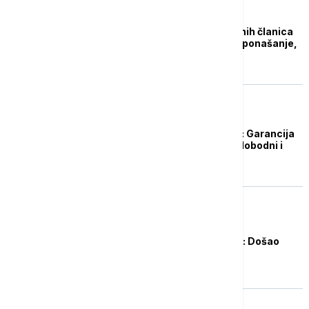
FOKUS
Lula da Silva: Pet stalnih članica
UN treba da promene ponašanje,
nakon rata u Iranu
FOKUS
Marija Korina Mačado: Garancija
stabilnosti i mira su slobodni i
pošteni izbori
EVROPA
Orban nakon glasanja: Došao
sam da bih pobedio