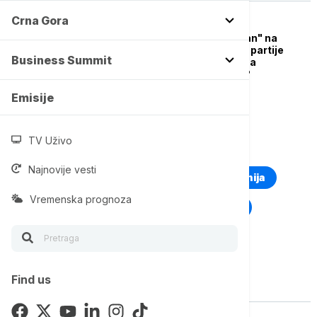
Crna Gora
POLITIKA
Emisija "Despot Stefan" na
Euronews Srbija: Da li partije
Business Summit
odumiru i gube bitku sa
sopstvenom svrhom?
Emisije
TV Uživo
TOP TAGOVI
Najnovije vesti
Euronews Montenegro
Kosovo i Metohija
Vremenska prognoza
Rat u Ukrajini
Kriza na Bliskom istoku
Find us
Vise o temi