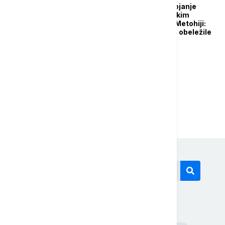
Naloženo ponovno brojanje
glasova na svim biračkim
mestima na Kosovu i Metohiji:
Unutarpartijske krađe obeležile
izbore?
...
1
2
6
Današnji tagovi