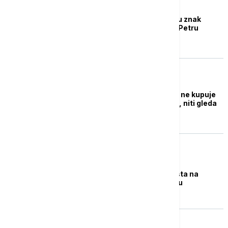
EVROPA
Protesti širom Češke u znak
podrške predsedniku Petru
Pavelu
REGION
Plenković: Danas niko ne kupuje
novine, ne sluša radio, niti gleda
televiziju
FOKUS
Otvorena biračka mesta na
izborima u Bangladešu