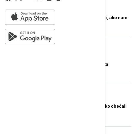
VESNA KNEŽEVIĆ
Mi bismo (se) žrtvovali, ako nam
se dopusti
KOLUMNA
IVAN RADOVANOVIĆ
Revolucija i njena tetka
KOLUMNA
PLANETA
Brazil, Španija i Meksiko obećali
dodatnu pomoć Kubi