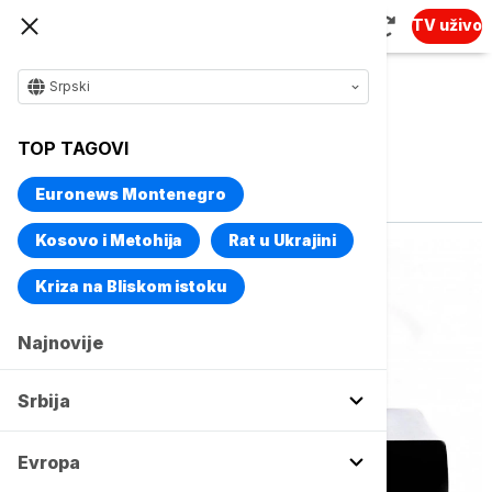
TV uživo
Srpski
TOP TAGOVI
Vise o temi
Demokratija
Euronews Montenegro
Kosovo i Metohija
Rat u Ukrajini
Kriza na Bliskom istoku
Najnovije
Srbija
Evropa