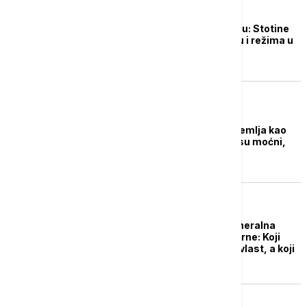
FOKUS
Protest u Amsterdamu: Stotine
ljudi protiv rata u Iranu i režima u
Teheranu
FOKUS
Tramp: Iran nije ista zemlja kao
pre nedelju dana, bili su moćni,
sada su neutralisani
POLITIKA
Lokalni izbori kao "generalna
proba" za parlamentarne: Koji
rezultat je pobeda za vlast, a koji
za opoziciju?