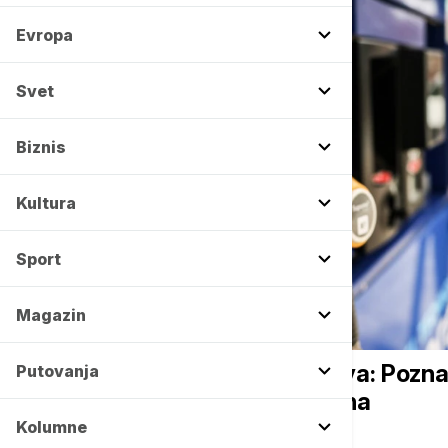
Evropa
Svet
Biznis
Kultura
Sport
Magazin
BIZNIS VESTI
Objavljene nove cene goriva: Poznat
Putovanja
dizel u narednih sedam dana
Kolumne