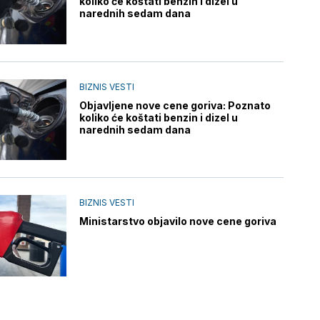
koliko će koštati benzin i dizel u
narednih sedam dana
BIZNIS VESTI
Objavljene nove cene goriva: Poznato
koliko će koštati benzin i dizel u
narednih sedam dana
BIZNIS VESTI
Ministarstvo objavilo nove cene goriva