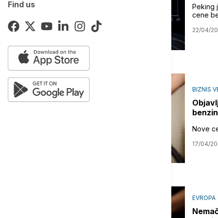
Find us
Peking 
cene be
22/04/2
BIZNIS V
Objavl
benzin
Nove ce
17/04/2
EVROPA
Nemačk