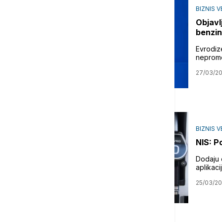
BIZNIS V
Objavl
benzin
Evrodize
neprom
27/03/2
BIZNIS V
NIS: P
Dodaju 
aplikaci
25/03/2