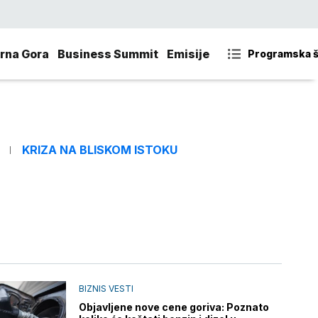
rna Gora
Business Summit
Emisije
Programska 
KRIZA NA BLISKOM ISTOKU
BIZNIS VESTI
Objavljene nove cene goriva: Poznato