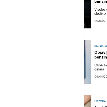
benzin
Visoke 
ukoliko 
09/04/2
BIZNIS V
Objavl
benzin 
Cena evr
dinara
09/04/2
EVROPA