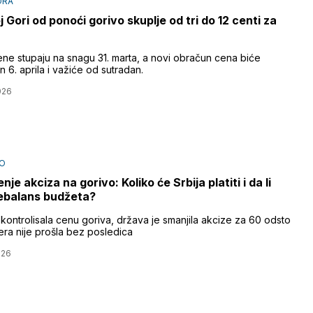
ORA
j Gori od ponoći gorivo skuplje od tri do 12 centi za
ne stupaju na snagu 31. marta, a novi obračun cena biće
 6. aprila i važiće od sutradan.
026
O
je akciza na gorivo: Koliko će Srbija platiti i da li
rebalans budžeta?
kontrolisala cenu goriva, država je smanjila akcize za 60 odsto
era nije prošla bez posledica
026