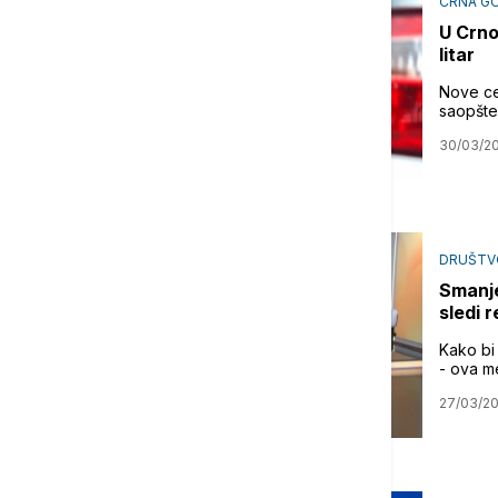
CRNA G
U Crno
litar
Nove ce
saopšten
30/03/2
DRUŠTV
Smanjen
sledi 
Kako bi 
- ova m
27/03/2