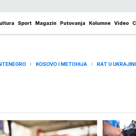
ultura
Sport
Magazin
Putovanja
Kolumne
Video
C
NTENEGRO
KOSOVO I METOHIJA
RAT U UKRAJINI