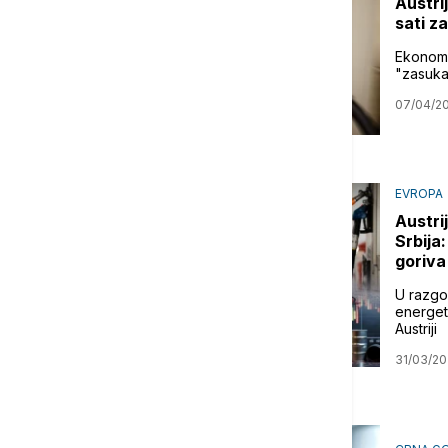
Austri
sati za
Ekonomi
"zasukat
07/04/2
EVROPA
Austri
Srbija
goriva
U razgov
energet
Austriji
31/03/2