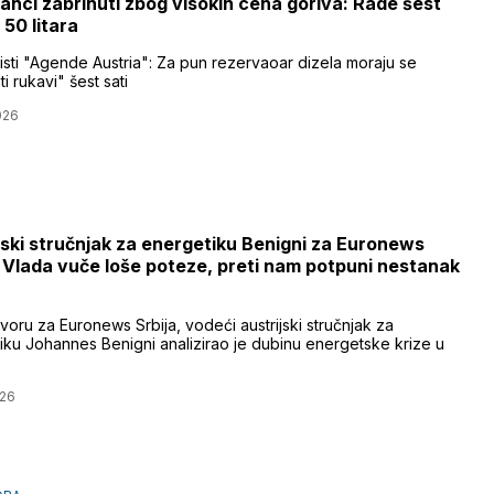
janci zabrinuti zbog visokih cena goriva: Rade šest
 50 litara
sti "Agende Austria": Za pun rezervaoar dizela moraju se
i rukavi" šest sati
026
jski stručnjak za energetiku Benigni za Euronews
: Vlada vuče loše poteze, preti nam potpuni nestanak
oru za Euronews Srbija, vodeći austrijski stručnjak za
iku Johannes Benigni analizirao je dubinu energetske krize u
026