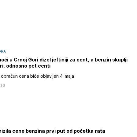
ORA
ći u Crnoj Gori dizel jeftiniji za cent, a benzin skuplji
iri, odnosno pet centi
 obračun cena biće objavljen 4. maja
026
nizila cene benzina prvi put od početka rata