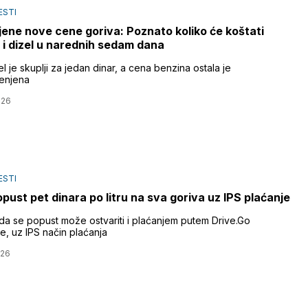
ESTI
jene nove cene goriva: Poznato koliko će koštati
 i dizel u narednih sedam dana
l je skuplji za jedan dinar, a cena benzina ostala je
enjena
026
ESTI
opust pet dinara po litru na sva goriva uz IPS plaćanje
da se popust može ostvariti i plaćanjem putem Drive.Go
je, uz IPS način plaćanja
026