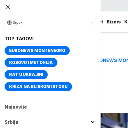
Srpski
Srbija
Evropa
Svet
Biznis
K
Srpski
TOP TAGOVI
EURONEWS MONTENEGRO
EURONEWS MO
TOP TAGOVI
KOSOVO I METOHIJA
RAT U UKRAJINI
Vise o temi
KRIZA NA BLISKOM ISTOKU
Benzin
Najnovije
Srbija