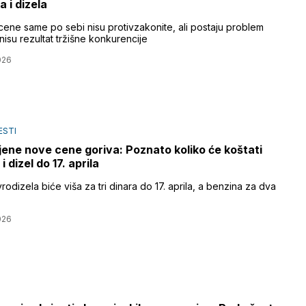
a i dizela
cene same po sebi nisu protivzakonite, ali postaju problem
nisu rezultat tržišne konkurencije
026
ESTI
jene nove cene goriva: Poznato koliko će koštati
i dizel do 17. aprila
odizela biće viša za tri dinara do 17. aprila, a benzina za dva
026