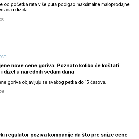
je od početka rata više puta podigao maksimalne maloprodajne
nzina i dizela
026
ESTI
jene nove cene goriva: Poznato koliko će koštati
 i dizel u narednih sedam dana
ne goriva objavljuju se svakog petka do 15 časova.
026
i regulator poziva kompanije da što pre snize cene