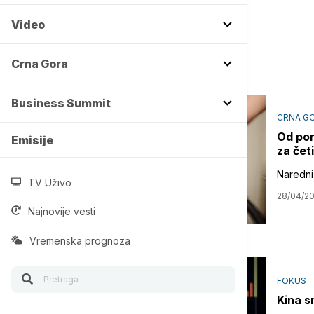
Video
Crna Gora
Business Summit
CRNA G
Od pono
Emisije
za čet
Naredni
TV Uživo
28/04/2
Najnovije vesti
Vremenska prognoza
FOKUS
Kina s