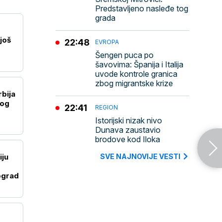
Predstavljeno nasleđe tog
grada
još
22:48
EVROPA
Šengen puca po
šavovima: Španija i Italija
uvode kontrole granica
zbog migrantske krize
rbija
nog
22:41
REGION
Istorijski nizak nivo
Dunava zaustavio
brodove kod Iloka
iju
SVE NAJNOVIJE VESTI
ograd