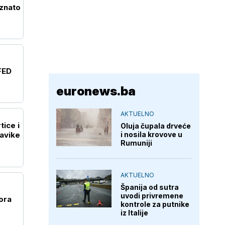
oznato
 FED
euronews.ba
AKTUELNO
tice i
Oluja čupala drveće
i nosila krovove u
navike
Rumuniji
AKTUELNO
Španija od sutra
uvodi privremene
ora
kontrole za putnike
iz Italije