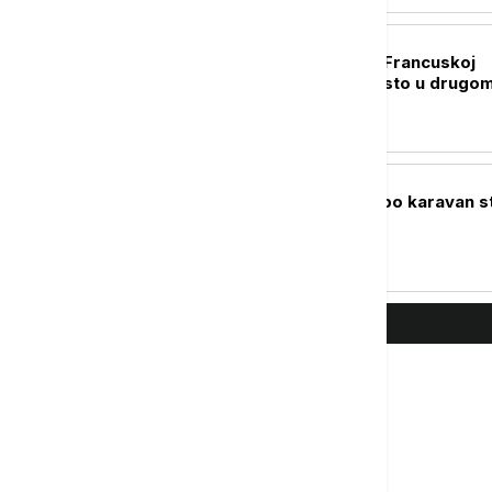
BIZNIS VESTI
Nezaposlenost u Francuskoj
porasla na 8,3 odsto u drugo
kvartalu 2026.
BIZNIS VESTI
EKSPO 2027: Ekspo karavan s
u Rumu