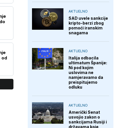
AKTUELNO
nje
SAD uvele sankcije
 do
kripto-berzi zbog
pomoći iranskim
snagama
AKTUELNO
nje
e od
Italija odbacila
ultimatum Španije:
Ni pod kojim
uslovima ne
namjeravamo da
preispitujemo
odluku
AKTUELNO
Američki Senat
usvojio zakon o
sankcijama Rusiji i
državama koje