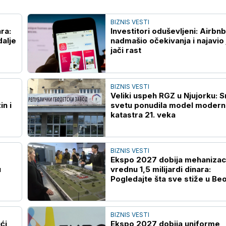
BIZNIS VESTI
ra:
Investitori oduševljeni: Airbnb
dalje
nadmašio očekivanja i najavio 
jači rast
BIZNIS VESTI
Veliki uspeh RGZ u Njujorku: S
in i
svetu ponudila model moder
katastra 21. veka
BIZNIS VESTI
Ekspo 2027 dobija mehanizac
u
vrednu 1,5 milijardi dinara:
Pogledajte šta sve stiže u Be
BIZNIS VESTI
ći
Ekspo 2027 dobija uniforme