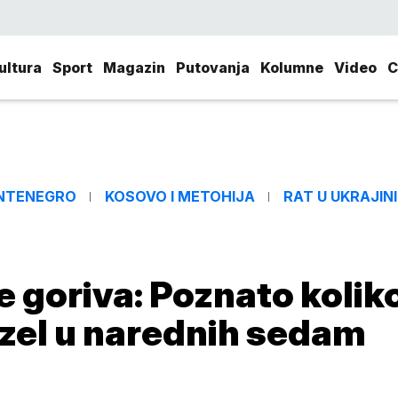
ultura
Sport
Magazin
Putovanja
Kolumne
Video
C
NTENEGRO
KOSOVO I METOHIJA
RAT U UKRAJINI
e goriva: Poznato kolik
dizel u narednih sedam