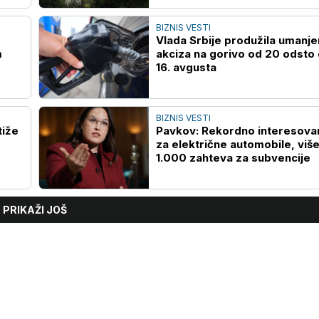
BIZNIS VESTI
Vlada Srbije produžila umanje
m
akciza na gorivo od 20 odsto
16. avgusta
BIZNIS VESTI
tiže
Pavkov: Rekordno interesova
za električne automobile, viš
1.000 zahteva za subvencije
PRIKAŽI JOŠ