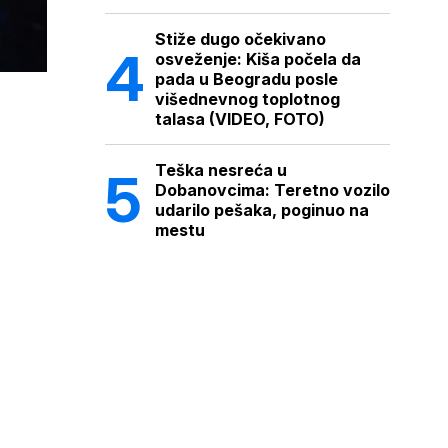
Stiže dugo očekivano
osveženje: Kiša počela da
pada u Beogradu posle
višednevnog toplotnog
talasa (VIDEO, FOTO)
Teška nesreća u
Dobanovcima: Teretno vozilo
udarilo pešaka, poginuo na
mestu