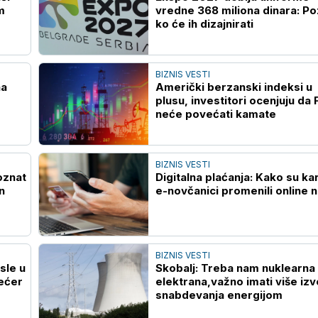
m
vredne 368 miliona dinara: P
ko će ih dizajnirati
BIZNIS VESTI
na
Američki berzanski indeksi u
plusu, investitori ocenjuju da
neće povećati kamate
BIZNIS VESTI
oznat
Digitalna plaćanja: Kako su kar
n
e-novčanici promenili online 
BIZNIS VESTI
sle u
Skobalj: Treba nam nuklearna
šećer
elektrana,važno imati više izv
snabdevanja energijom