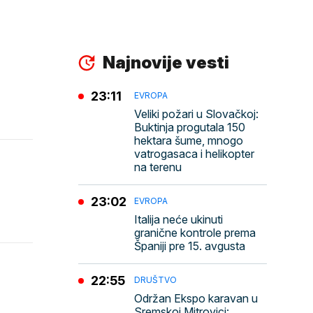
Najnovije vesti
23:11
EVROPA
Veliki požari u Slovačkoj:
Buktinja progutala 150
hektara šume, mnogo
vatrogasaca i helikopter
na terenu
23:02
EVROPA
Italija neće ukinuti
granične kontrole prema
Španiji pre 15. avgusta
22:55
DRUŠTVO
Održan Ekspo karavan u
Sremskoj Mitrovici: