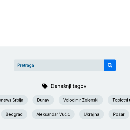
Današnji tagovi
onews Srbija
Dunav
Volodimir Zelenski
Toplotni 
Beograd
Aleksandar Vučić
Ukrajina
Požar