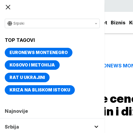
Srpski
Srbija
Evropa
Svet
Biznis
K
Srpski
TOP TAGOVI
EURONEWS MONTENEGRO
KOSOVO I METOHIJA
EURONEWS MO
TOP TAGOVI
RAT U UKRAJINI
Naslovna
Biznis
Biznis vesti
KRIZA NA BLISKOM ISTOKU
Objavljene nove cen
će koštati benzin i 
Najnovije
dana
Srbija