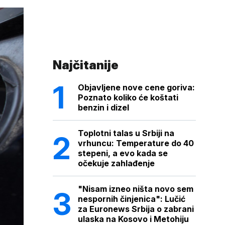
Najčitanije
Objavljene nove cene goriva:
Poznato koliko će koštati
benzin i dizel
Toplotni talas u Srbiji na
vrhuncu: Temperature do 40
stepeni, a evo kada se
očekuje zahlađenje
"Nisam izneo ništa novo sem
nespornih činjenica": Lučić
za Euronews Srbija o zabrani
ulaska na Kosovo i Metohiju