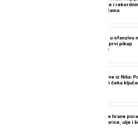
višim cenama nafte i rekordni
rafinerijskim maržama
BIZNIS VESTI
Folksvagen kreće u ofanzivu 
Ameriku: Sprema prvi pikap
proizveden u SAD
BIZNIS VESTI
Ryanair ukida letove iz Niša: P
razlog - aerodrom čeka ključa
odgovor
BIZNIS VESTI
FAO: Svetske cene hrane pora
julu, poskupeli žitarice, ulje i 