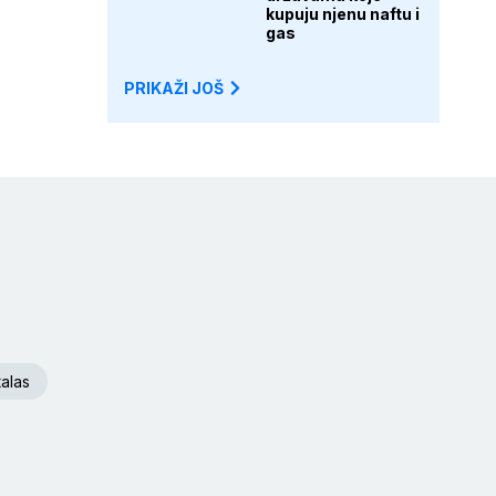
kupuju njenu naftu i
gas
PRIKAŽI JOŠ
talas