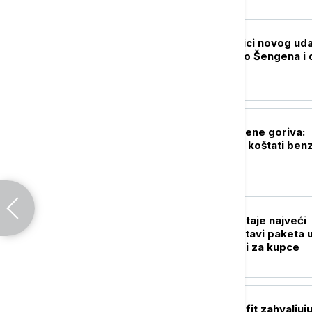
BIZNIS VESTI
Kamiondžije na ivici novog uda
Brisel ćuti - pravilo Šengena i 
ih blokira
BIZNIS VESTI
Objavljene nove cene goriva:
Poznato koliko će koštati benz
dizel
BIZNIS VESTI
Austrian Post postaje najveći
tržišni igrač u dostavi paketa 
Srbiji? Šta to znači za kupce
BIZNIS VESTI
MOL povećao profit zahvaljuju