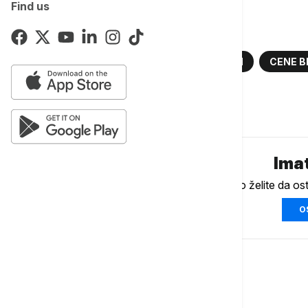
Find us
Više o...
GORIVO
CENE GORIVA
BENZIN
CENE B
Komentari (
0
)
Imat
Ukoliko želite da os
O
Biznis