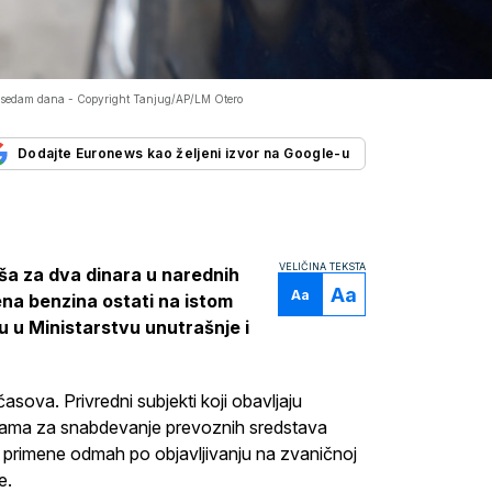
ih sedam dana -
Copyright Tanjug/AP/LM Otero
Dodajte Euronews kao željeni izvor na Google-u
VELIČINA TEKSTA
ša za dva dinara u narednih
Aa
Aa
cena benzina ostati na istom
gu u Ministarstvu unutrašnje i
sova. Privredni subjekti koji obavljaju
icama za snabdevanje prevoznih sredstava
 primene odmah po objavljivanju na zvaničnoj
e.