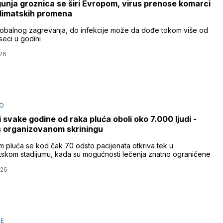
unja groznica se širi Evropom, virus prenose komarci
limatskih promena
obalnog zagrevanja, do infekcije može da dođe tokom više od
seci u godini
26
O
i svake godine od raka pluća oboli oko 7.000 ljudi -
 organizovanom skriningu
m pluća se kod čak 70 odsto pacijenata otkriva tek u
tskom stadijumu, kada su mogućnosti lečenja znatno ograničene
026
JE