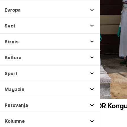
Evropa
Svet
Biznis
Kultura
Sport
Magazin
FOKUS
Broj preminulih od ebole u DR Kong
Putovanja
Kolumne