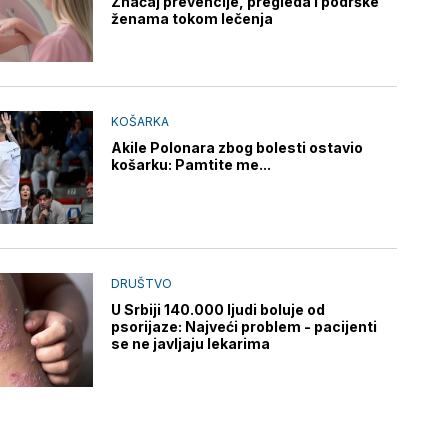
Značaj prevencije, pregleda i podrške
ženama tokom lečenja
KOŠARKA
Akile Polonara zbog bolesti ostavio
košarku: Pamtite me...
DRUŠTVO
U Srbiji 140.000 ljudi boluje od
psorijaze: Najveći problem - pacijenti
se ne javljaju lekarima