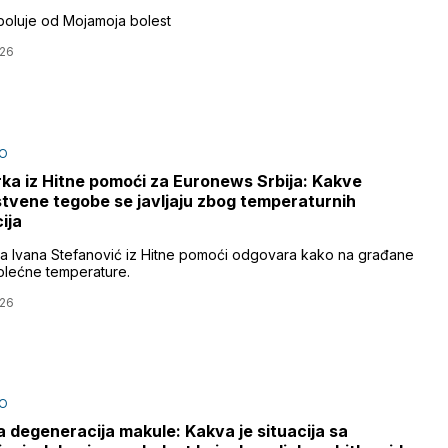
 boluje od Mojamoja bolest
026
O
ka iz Hitne pomoći za Euronews Srbija: Kakve
tvene tegobe se javljaju zbog temperaturnih
ija
a Ivana Stefanović iz Hitne pomoći odgovara kako na građane
rolećne temperature.
026
O
a degeneracija makule: Kakva je situacija sa