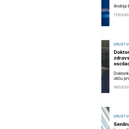
Andrija
17/03/2
DRUŠTV
Doktor
zdravs
oscilac
Doktork
utiču p
16/03/2
DRUŠTV
Seniln