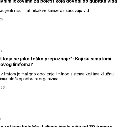
ivnim lekovima za bolest koja dovodi do gubitka vida
acijenti nisu imali nikakve šanse da sačuvaju vid
26
O
t koja se jako teško prepoznaje": Koji su simptomi
novog limfoma?
 limfom je maligno oboljenje limfnog sistema koji ima ključnu
 imunološkoj odbrani organizma.
026
JE
sa retkom bolešću: Ljiljana imala više od 30 tumora,