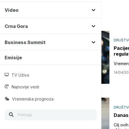
Video
Crna Gora
DRUŠTV
Business Summit
Pacije
regulat
Emisije
Vremensk
14/04/2
TV Uživo
Najnovije vesti
Vremenska prognoza
DRUŠTV
Danas 
Cilj ov