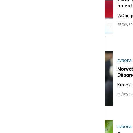
bolest
Važno j
25/02/2
EVROPA
Norveš
Dijagn
Kraljev 
25/02/2
EVROPA