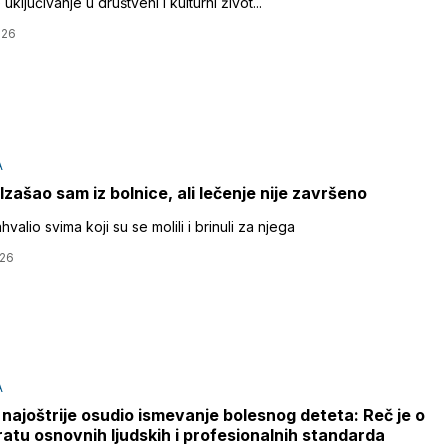
 uključivanje u društveni i kulturni život...
026
A
 Izašao sam iz bolnice, ali lečenje nije završeno
hvalio svima koji su se molili i brinuli za njega
026
A
 najoštrije osudio ismevanje bolesnog deteta: Reč je o
atu osnovnih ljudskih i profesionalnih standarda