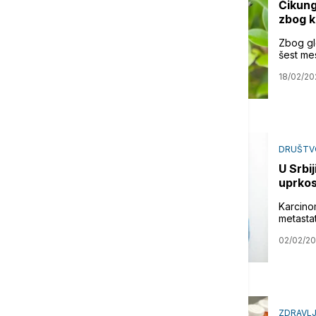
Čikung
zbog k
Zbog gl
šest me
18/02/20
DRUŠTV
U Srbij
uprkos
Karcino
metasta
02/02/2
ZDRAVL