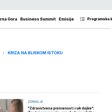
rna Gora
Business Summit
Emisije
Programska 
KRIZA NA BLISKOM ISTOKU
ZDRAVLJE
"Zdravstvena pismenost i rak dojke":