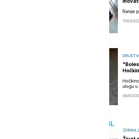
inovat
Ranije p
11/03/20
DRUŠTV
"Boles
Hočki
Hočkinov
ulogu u
06/03/2
ZDRAVL
Život 