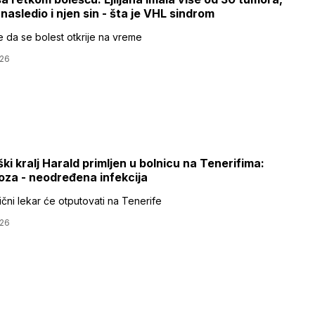
 nasledio i njen sin - šta je VHL sindrom
e da se bolest otkrije na vreme
026
ki kralj Harald primljen u bolnicu na Tenerifima:
oza - neodređena infekcija
lični lekar će otputovati na Tenerife
026