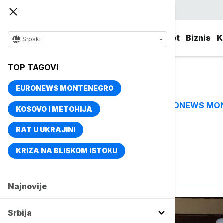
Srpski
Srbija
Evropa
Svet
Biznis
K
Srpski
TOP TAGOVI
EURONEWS MONTENEGRO
EURONEWS MO
TOP TAGOVI
KOSOVO I METOHIJA
RAT U UKRAJINI
Vise o temi
KRIZA NA BLISKOM ISTOKU
Bolest
Najnovije
Srbija