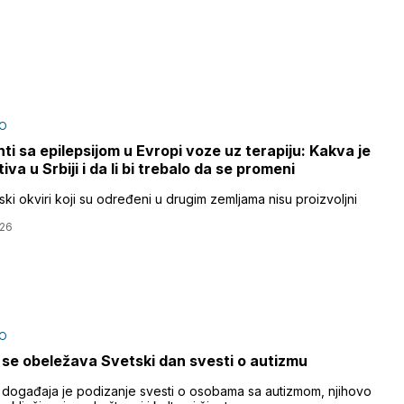
O
nti sa epilepsijom u Evropi voze uz terapiju: Kakva je
iva u Srbiji i da li bi trebalo da se promeni
i okviri koji su određeni u drugim zemljama nisu proizvoljni
026
O
se obeležava Svetski dan svesti o autizmu
ih događaja je podizanje svesti o osobama sa autizmom, njihovo