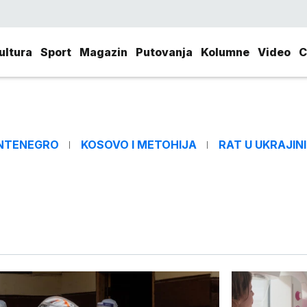
ultura
Sport
Magazin
Putovanja
Kolumne
Video
C
NTENEGRO
KOSOVO I METOHIJA
RAT U UKRAJINI