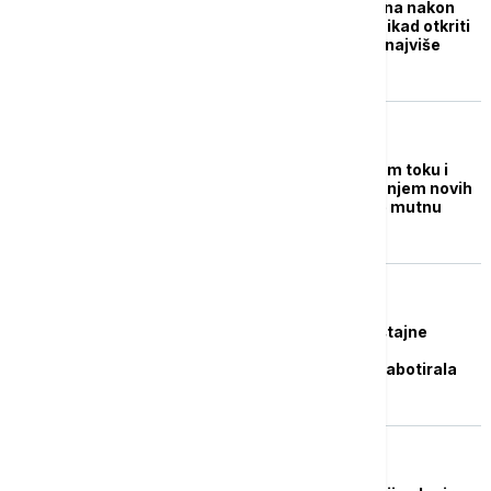
Severni tok godinu dana nakon
eksplozije: Da li ćemo ikad otkriti
istinu o slučaju koji je najviše
pogodio Nemačku?
FOKUS
Eksplozija na Severnom toku i
dalje odjekuje: Gomilanjem novih
izveštaja samo "mute mutnu
vodu"
EVROPA
Njujork tajms: Obaveštajne
službe sugerišu da je
proukrajinska grupa sabotirala
gasovod Severni tok
EVROPA