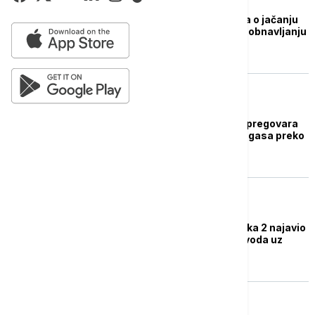
EVROPA
Tusk: Evropa razmišlja o jačanju
sankcija Rusiji, a ne o obnavljanju
Severnog toka 2
EVROPA
Nemačka negirala da pregovara
sa Rusijom o isporuci gasa preko
Severnog toka 2
EVROPA
Operater Severnog toka 2 najavio
reaktivaciju tog gasovoda uz
podršku SAD
EVROPA