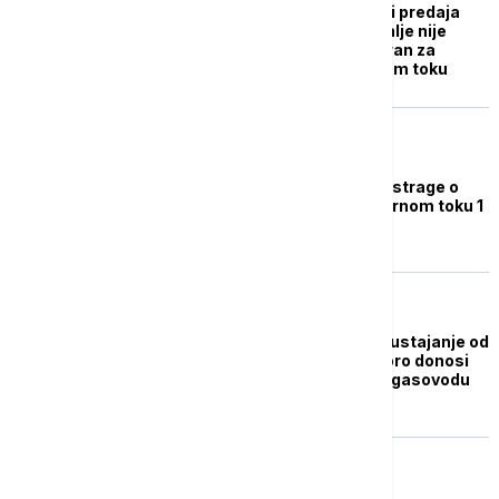
Odustajanje Švedske i predaja
dokaza Nemačkoj: I dalje nije
poznato ko je odgovoran za
eksplozije na Severnom toku
EVROPA
Švedska odustala od istrage o
eksplozijama na Severnom toku 1
i 2
EVROPA
Tužba, hapšenje ili odustajanje od
slučaja: Švedska uskoro donosi
odluku o eksploziji na gasovodu
Severni tok
EVROPA