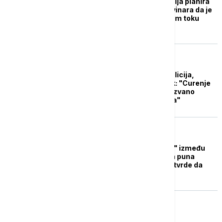
"Zicer” za Kremlj: Rusija planira
da "muze" tvrdnje novinara da je
eksploziju na Severnom toku
naredio Bajden
EVROPA
Oglasila se danska policija,
objavljen i prvi snimak: "Curenje
na Severnom toku izazvano
snažnim eksplozijama"
EVROPA
Misterija "Severni tok" između
motiva i optužbi: Soba puna
"osumnjičenih", a svi tvrde da
imaju "alibi"
EVROPA