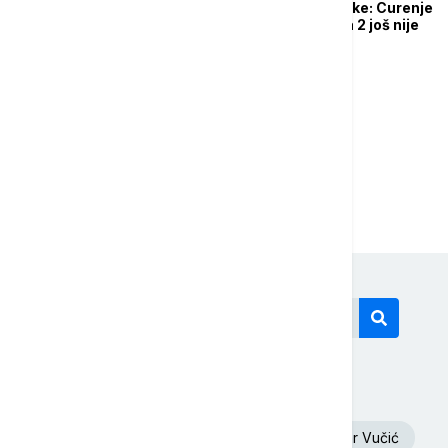
Obalska straža Švedske: Curenje
gasa iz Severnog toka 2 još nije
zaustavljeno
...
1
2
6
Današnji tagovi
Oluja
Euronews Srbija
Aleksandar Vučić