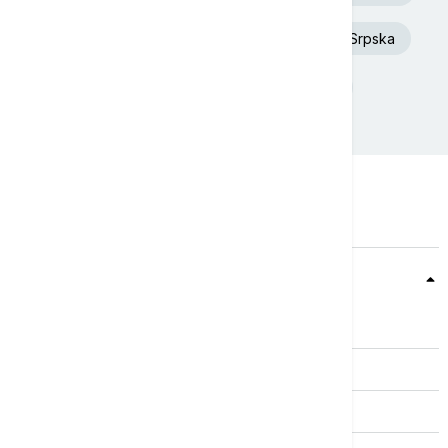
Dunav
Toplotni talas
Republika Srpska
Donald Tramp
Rat u Ukrajini
Teme
Srbija
Evropa
Svet
Biznis
Kultura
Sport