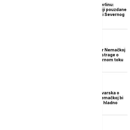
Ruski ambasador u Berlinu:
Nemačka ne daje Rusiji pouzdane
informacije o sabotaži Severnog
toka
EVROPA
Rusija uputila prigovor Nemačkoj
zbog načina vođenja istrage o
eksplozijama na Severnom toku
EVROPA
Premijer pokrajine Bavarska o
Severnom toku 2: U Nemačkoj bi
moglo da bude veoma hladno
EVROPA