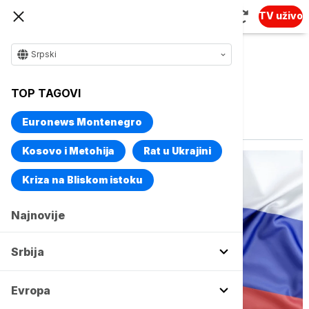
TV uživo
Srpski
TOP TAGOVI
Vise o temi
Severni tok 2
Euronews Montenegro
Kosovo i Metohija
Rat u Ukrajini
Kriza na Bliskom istoku
Najnovije
Srbija
Evropa