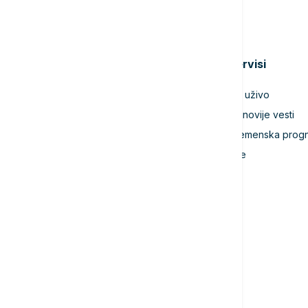
Teme
Servisi
Srbija
TV uživo
Evropa
Najnovije vesti
Svet
Vremenska prog
Biznis
Igre
Kultura
Sport
Magazin
Putovanja
Kolumne
Video
Crna Gora