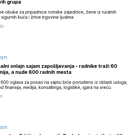
ivih grupa
ne obuke za pripadnice romske zajednice, žene iz ruralnih
 sigurnih kuća i žrtve trgovine ljudima
22
ESTI
alni onlajn sajam zapošljavanja - radnike traži 60
ija, a nude 600 radnih mesta
 600 oglasa za posao na sajmu biće ponuđeno iz oblasti usluga,
 finansija, medija, konsaltinga, logistike, igara na sreću
21
ESTI