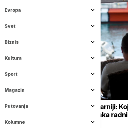
Evropa
Svet
Biznis
Kultura
Sport
Magazin
DRUŠTVO
Sezonski poslovi sve popularniji: Koji
Putovanja
najveći problem zbog odlaska radn
Kolumne