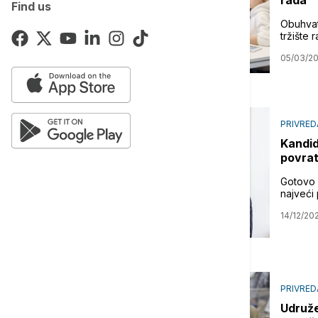
rada
Find us
Obuhvat
tržište 
05/03/2
PRIVRED
Kandid
povrat
Gotovo d
najveći 
14/12/20
PRIVRED
Udruže