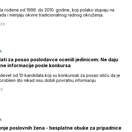
a rođene od 1996. do 2010. godine, koji polako stupaju na
rada i menjaju okvire tradicionalnog radnog okruženja.
023
A
ati za posao poslodavce ocenili jedinicom: Ne daju
ne informacije posle konkursa
evet od 10 kandidata koji su konkurisali za posao ističu da je
problem što nikad nisu dobili povratnu informaciju
22
A
nje poslovnih žena - besplatne obuke za pripadnice