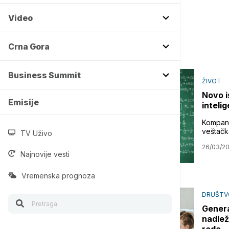
Video
Crna Gora
Business Summit
ŽIVOT
Novo i
Emisije
inteli
Kompani
veštačka
TV Uživo
26/03/2
Najnovije vesti
Vremenska prognoza
DRUŠTV
Genera
nadlež