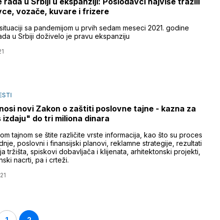
 rada u Srbiji u ekspanziji: Poslodavci najviše tražili
ce, vozače, kuvare i frizere
situaciji sa pandemijom u prvih sedam meseci 2021. godine
rada u Srbiji doživelo je pravu ekspanziju
21
ESTI
nosi novi Zakon o zaštiti poslovne tajne - kazna za
 izdaju" do tri miliona dinara
m tajnom se štite različite vrste informacija, kao što su proces
nje, poslovni i finansijski planovi, reklamne strategije, rezultati
nja tržišta, spiskovi dobavljača i klijenata, arhitektonski projekti,
ski nacrti, pa i crteži.
21
1
2