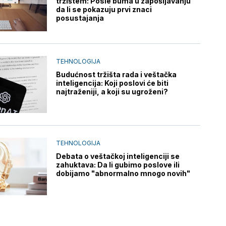
tržištem: Posle buma u zapošljavanju
da li se pokazuju prvi znaci
posustajanja
TEHNOLOGIJA
Budućnost tržišta rada i veštačka
inteligencija: Koji poslovi će biti
najtraženiji, a koji su ugroženi?
TEHNOLOGIJA
Debata o veštačkoj inteligenciji se
zahuktava: Da li gubimo poslove ili
dobijamo "abnormalno mnogo novih"