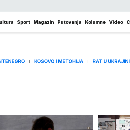
ultura
Sport
Magazin
Putovanja
Kolumne
Video
C
NTENEGRO
KOSOVO I METOHIJA
RAT U UKRAJINI