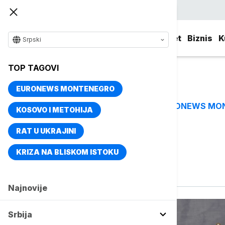
Srpski
Srbija
Evropa
Svet
Biznis
K
Srpski
TOP TAGOVI
EURONEWS MONTENEGRO
EURONEWS MO
TOP TAGOVI
KOSOVO I METOHIJA
RAT U UKRAJINI
Vise o temi
KRIZA NA BLISKOM ISTOKU
Poslovi
Najnovije
Srbija