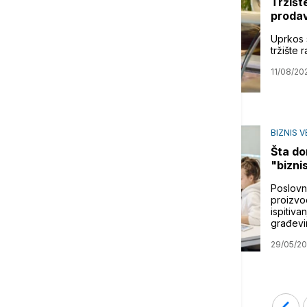
Tržište
prodav
Uprkos 
tržište 
11/08/20
BIZNIS V
Šta do
"biznis
Poslovno
proizvod
ispitiva
građevin
29/05/20