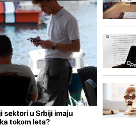
 sektori u Srbiji imaju
ika tokom leta?