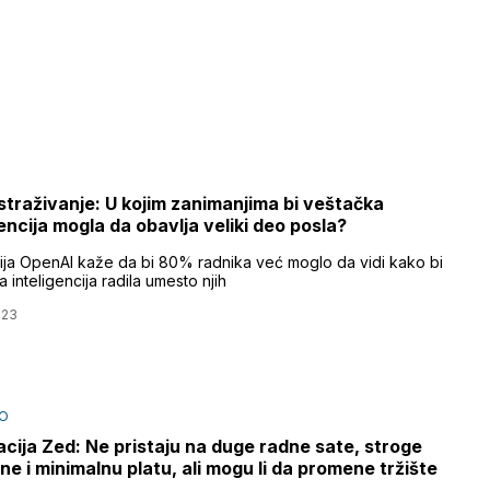
straživanje: U kojim zanimanjima bi veštačka
gencija mogla da obavlja veliki deo posla?
ja OpenAI kaže da bi 80% radnika već moglo da vidi kako bi
 inteligencija radila umesto njih
023
O
cija Zed: Ne pristaju na duge radne sate, stroge
ne i minimalnu platu, ali mogu li da promene tržište