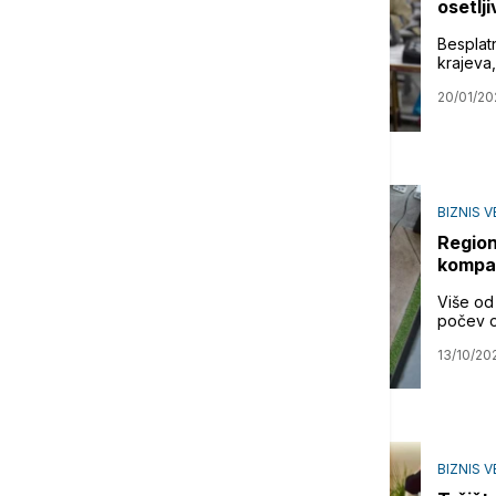
osetlj
Besplat
krajeva,
20/01/20
BIZNIS V
Region
kompan
Više od
počev od
13/10/20
BIZNIS V