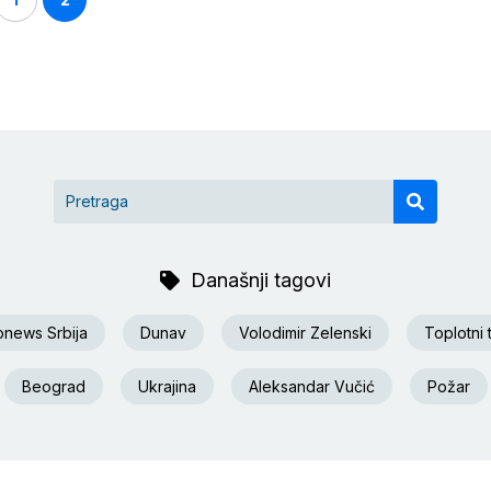
Današnji tagovi
onews Srbija
Dunav
Volodimir Zelenski
Toplotni 
Beograd
Ukrajina
Aleksandar Vučić
Požar