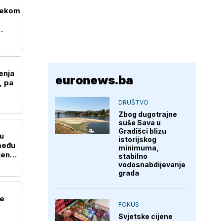
elekom
enja
euronews.ba
, pa
DRUŠTVO
Zbog dugotrajne
suše Sava u
Gradišci blizu
u
istorijskog
zmeđu
minimuma,
jena
stabilno
vodosnabdijevanje
grada
ne
FOKUS
Svjetske cijene