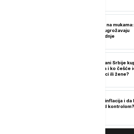
BIZNIS VESTI
Merošinski voćari na mukama:
Niske cene šljive ugrožavaju
opstanak proizvodnje
BIZNIS VESTI
Koliko često građani Srbije ku
u supermarketima i ko češće i
nabavku - muškarci ili žene?
BIZNIS VESTI
Koliko je usporila inflacija i da 
cene konačno pod kontrolom