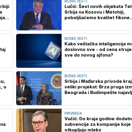
BIZNIS VESTI
rbiji:
Lučić: Šest novih objekata T
a
Srbija na Kosovu i Metohiji,
nja
poboljšaćemo kvalitet fiksne
telefonije
BIZNIS VESTI
Kako veštačka inteligencija m
taj
doslovno sve - od cena struje
sve do novog ajfona?
BIZNIS VESTI
su,
Srbija i Mađarska privode kraj
, u
veliki projekat: Brza pruga i
Beograda i Budimpešte najavl
za jesen
PRIVREDA
Vučić: Do kraja godine dodat
ona
subvencije za kompanije koje
otkupljuju mleko