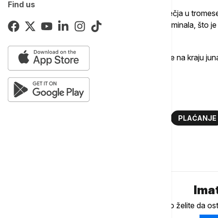
Find us
Prihvatna mreža POS terminala iz tromesečja u tromesečj
mogli da plaćaju na blizu 149.000 POS terminala, što j
2023. godine.
Kada je reč o internet prodavnicama, njih je na kraju ju
nego u isto vreme prethodne godine.
Više o...
NBS
KARTICE
STATISTIKA
PLAĆANJE
Komentari (
0
)
Imat
Ukoliko želite da os