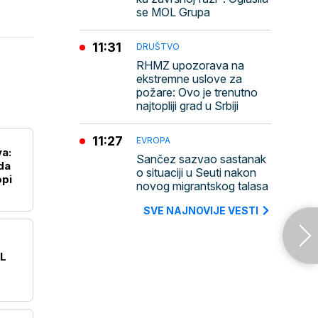
se MOL Grupa
11:31
DRUŠTVO
RHMZ upozorava na
ekstremne uslove za
požare: Ovo je trenutno
najtopliji grad u Srbiji
11:27
EVROPA
va:
Sančez sazvao sastanak
da
o situaciji u Seuti nakon
opi
novog migrantskog talasa
SVE NAJNOVIJE VESTI
OL