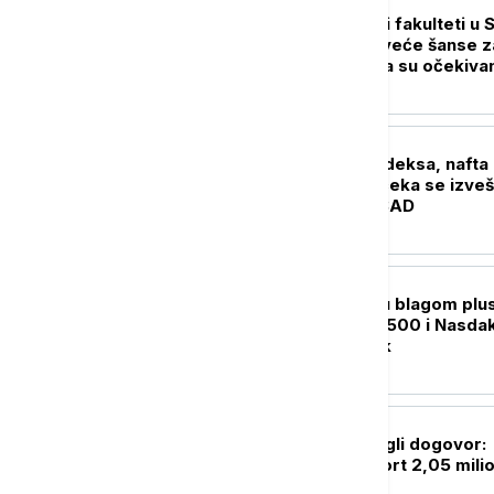
BIZNIS VESTI
Koji su najtraženiji fakulteti u S
Gde su danas najveće šanse z
zaposlenje i kakva su očekiva
generacije Z
BIZNIS VESTI
Rast evropskih indeksa, nafta
Brent 83 dolara, čeka se izveš
sa tržišta rada u SAD
BIZNIS VESTI
Američke berze u blagom plu
rast indeksa S&P 500 i Nasdak
fokusu Bliski istok
BIZNIS VESTI
Janaf i MOL postigli dogovor:
Ugovoren transport 2,05 mili
tona sirove nafte