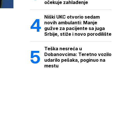
očekuje zahlađenje
Niški UKC otvorio sedam
novih ambulanti: Manje
gužve za pacijente sa juga
Srbije, stiže i novo porodilište
Teška nesreća u
Dobanovcima: Teretno vozilo
udarilo pešaka, poginuo na
mestu