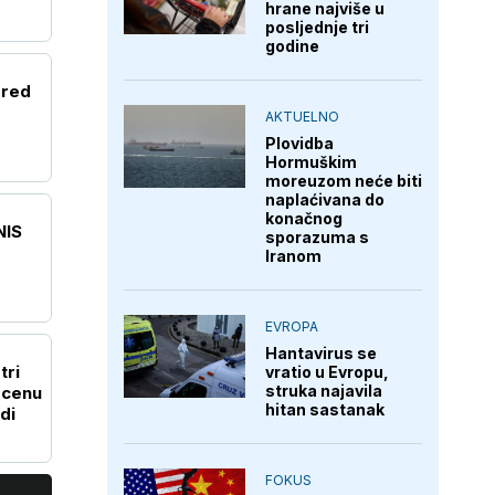
hrane najviše u
posljednje tri
godine
zred
AKTUELNO
Plovidba
Hormuškim
moreuzom neće biti
naplaćivana do
konačnog
NIS
sporazuma s
Iranom
EVROPA
Hantavirus se
tri
vratio u Evropu,
struka najavila
 cenu
hitan sastanak
di
FOKUS