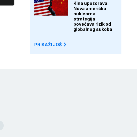
Kina upozorava:
Nova američka
nuklearna
strategija
povećava rizik od
globalnog sukoba
PRIKAŽI JOŠ