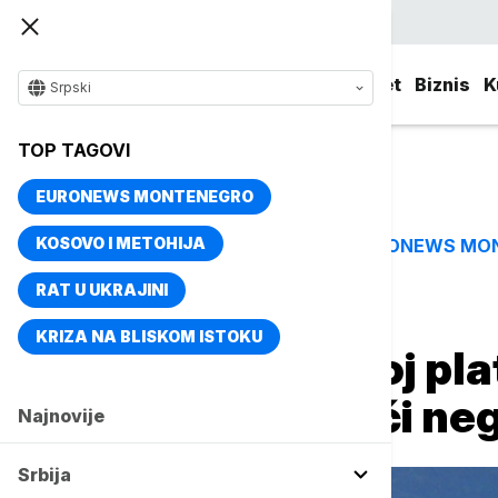
Srpski
Srbija
Evropa
Svet
Biznis
K
Srpski
TOP TAGOVI
EURONEWS MONTENEGRO
KOSOVO I METOHIJA
EURONEWS MO
TOP TAGOVI
RAT U UKRAJINI
Naslovna
Biznis
Biznis vesti
KRIZA NA BLISKOM ISTOKU
NBS: U Srbiji broj pl
za 7,0 odsto veći ne
Najnovije
Srbija