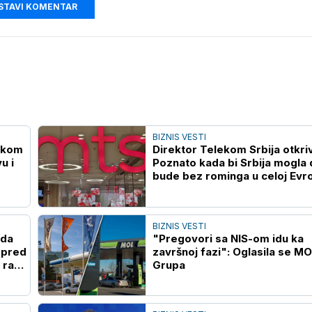
STAVI KOMENTAR
BIZNIS VESTI
lekom
Direktor Telekom Srbija otkri
u i
Poznato kada bi Srbija mogla 
bude bez rominga u celoj Evr
BIZNIS VESTI
ada
"Pregovori sa NIS-om idu ka
 pred
završnoj fazi": Oglasila se M
 rast
Grupa