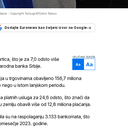
u dana -
Copyright Tanjug/AP/John Raoux
Dodajte Euronews kao željeni izvor na Google-u
VELIČINA TEKSTA
artica, što je za 7,0 odsto više
Aa
Aa
Narodna banka Srbije.
ja u trgovinama obavljeno 156,7 miliona
e nego u istom lanjskom periodu.
ca platnih usluga za 24,6 odsto, što znači da
u zemlju obavili više od 12,8 miliona plaćanja.
bila su na raspolaganju 3.133 bankomata, što
romesečje 2023. godine.