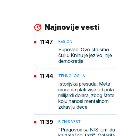
Najnovije vesti
11:47
REGION
Pupovac: Ovo što smo
čuli u Kninu je jezivo, nije
demokratija
11:44
TEHNOLOGIJA
Istorijska presuda: Meta
mora da plati više od pola
milijardi dolara, zbog štete
koju nanosi mentalnom
zdravlju dece
11:39
BIZNIS VESTI
"Pregovori sa NIS-om idu
ka završnoj fazi": Oglasila