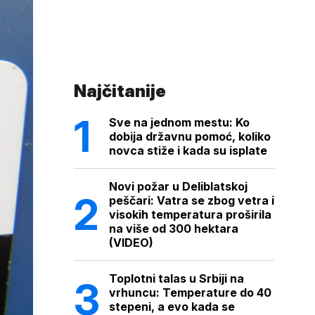
Najčitanije
Sve na jednom mestu: Ko
dobija državnu pomoć, koliko
novca stiže i kada su isplate
Novi požar u Deliblatskoj
peščari: Vatra se zbog vetra i
visokih temperatura proširila
na više od 300 hektara
(VIDEO)
Toplotni talas u Srbiji na
vrhuncu: Temperature do 40
stepeni, a evo kada se