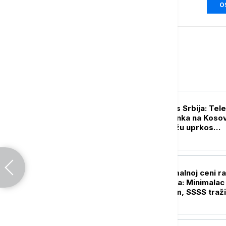
O
Biznis
BIZNIS VESTI
Lučić za Euronews Srbija: Te
ostaje stub opstanka na Kosov
Metohiji i širi mrežu uprkos
pritiscima iz Prištine
BIZNIS VESTI
Pregovori o minimalnoj ceni r
počinju 10. avgusta: Minimalac
novim povećanjem, SSSS traži
i ostalih plata