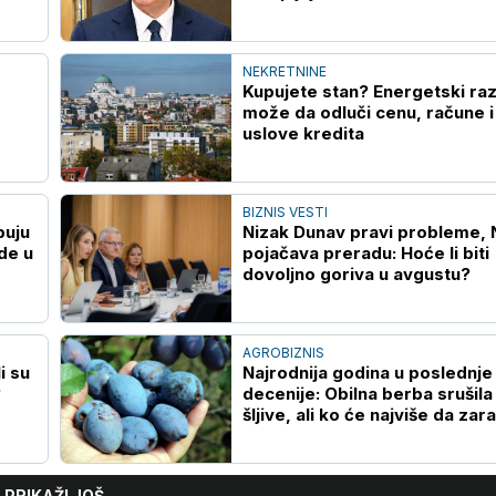
NEKRETNINE
Kupujete stan? Energetski ra
može da odluči cenu, račune i
uslove kredita
BIZNIS VESTI
puju
Nizak Dunav pravi probleme, 
de u
pojačava preradu: Hoće li biti
dovoljno goriva u avgustu?
AGROBIZNIS
li su
Najrodnija godina u poslednje 
?
decenije: Obilna berba srušila
šljive, ali ko će najviše da zara
PRIKAŽI JOŠ