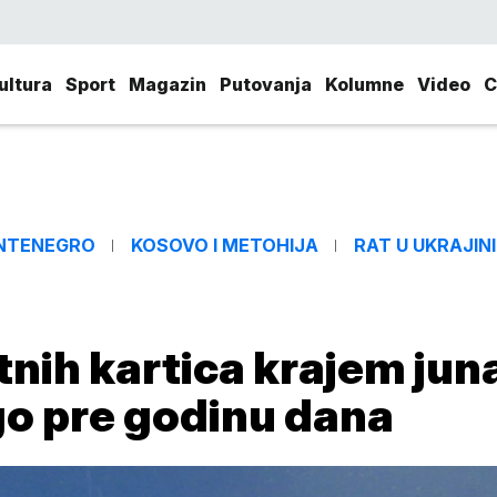
ultura
Sport
Magazin
Putovanja
Kolumne
Video
C
NTENEGRO
KOSOVO I METOHIJA
RAT U UKRAJINI
atnih kartica krajem jun
go pre godinu dana