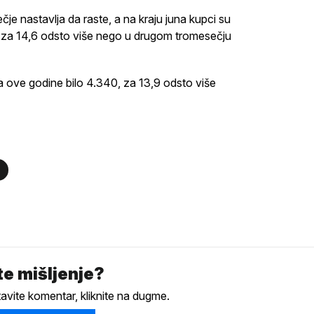
e nastavlja da raste, a na kraju juna kupci su
e za 14,6 odsto više nego u drugom tromesečju
na ove godine bilo 4.340, za 13,9 odsto više
e mišljenje?
tavite komentar, kliknite na dugme.