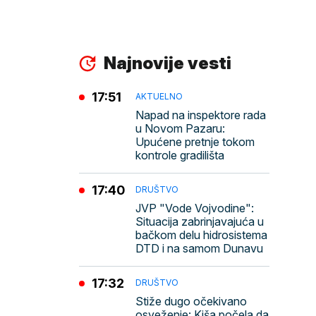
Najnovije vesti
17:51
AKTUELNO
Napad na inspektore rada
u Novom Pazaru:
Upućene pretnje tokom
kontrole gradilišta
17:40
DRUŠTVO
JVP "Vode Vojvodine":
Situacija zabrinjavajuća u
bačkom delu hidrosistema
DTD i na samom Dunavu
17:32
DRUŠTVO
Stiže dugo očekivano
osveženje: Kiša počela da