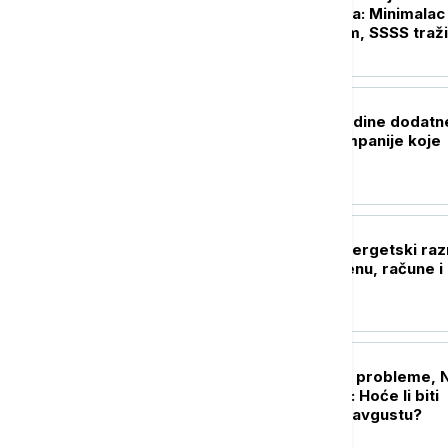
počinju 10. avgusta: Minimalac
novim povećanjem, SSSS traži
i ostalih plata
PRIVREDA
Vučić: Do kraja godine dodatn
subvencije za kompanije koje
otkupljuju mleko
NEKRETNINE
Kupujete stan? Energetski ra
može da odluči cenu, račune i
uslove kredita
BIZNIS VESTI
Nizak Dunav pravi probleme, 
pojačava preradu: Hoće li biti
dovoljno goriva u avgustu?