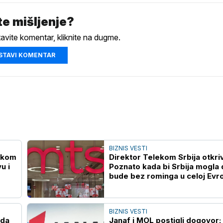
e mišljenje?
tavite komentar, kliknite na dugme.
STAVI KOMENTAR
BIZNIS VESTI
lekom
Direktor Telekom Srbija otkri
u i
Poznato kada bi Srbija mogla 
bude bez rominga u celoj Evr
BIZNIS VESTI
ada
Janaf i MOL postigli dogovor: