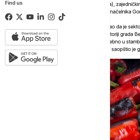
Find us
zgrade (zatvorenim i otvorenim prostorima), zajednički
upotrebu zgrade", rekao je zamenik gradonačelnika Go
Zamenik gradonačelnika Beograda je dodao da je sektor
analizom slučajeva izbijanja požara na teritoriji grada B
najzastupljeniji uzrok izbijanja požara, posebno u st
plamena na terasama stambenih objekata, saopštio je gra