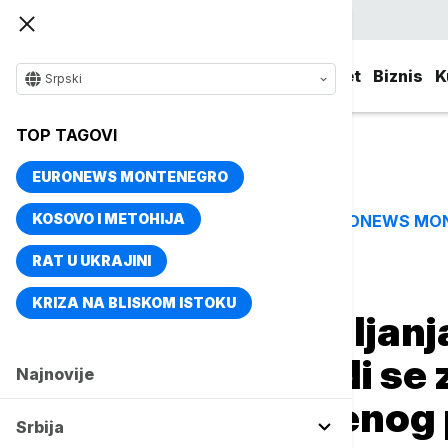
Srpski
Srbija
Evropa
Svet
Biznis
K
Srpski
TOP TAGOVI
EURONEWS MONTENEGRO
KOSOVO I METOHIJA
EURONEWS MO
TOP TAGOVI
RAT U UKRAJINI
Naslovna
Biznis
Biznis vesti
KRIZA NA BLISKOM ISTOKU
Nema više roštiljanj
terasama: Uvodi se 
Najnovije
ćumura i otvorenog
Srbija