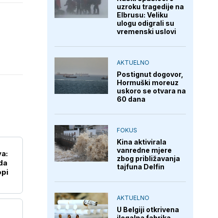
uzroku tragedije na
Elbrusu: Veliku
ulogu odigrali su
vremenski uslovi
AKTUELNO
Postignut dogovor,
Hormuški moreuz
uskoro se otvara na
60 dana
FOKUS
Kina aktivirala
vanredne mjere
va:
zbog približavanja
da
tajfuna Delfin
opi
AKTUELNO
U Belgiji otkrivena
ilegalna fabrika