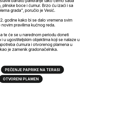
tavili bahato parkiranje tako ćemo sada
 plinske boce i ćumur. Brzo ću izaći i sa
lema grada", poručio je Vesić.
2. godine kako bi se dalo vremena svim
e novim pravilima kućnog reda.
na te će se u narednom periodu doneti
u ugostiteljskim objektima koji se nalaze u
upotreba ćumura i otvorenog plamena u
akao je zamenik gradonačelnika.
PEČENJE PAPRIKE NA TERASI
OTVORENI PLAMEN