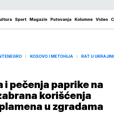
ultura
Sport
Magazin
Putovanja
Kolumne
Video
C
NTENEGRO
KOSOVO I METOHIJA
RAT U UKRAJINI
a i pečenja paprike na
zabrana korišćenja
 plamena u zgradama