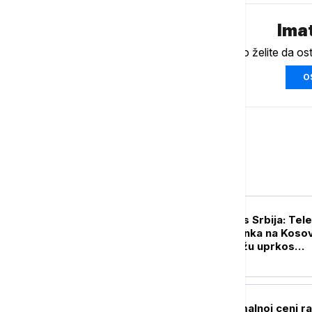
Imat
Ukoliko želite da os
O
Biznis
BIZNIS VESTI
Lučić za Euronews Srbija: Te
ostaje stub opstanka na Kosov
Metohiji i širi mrežu uprkos
pritiscima iz Prištine
BIZNIS VESTI
Pregovori o minimalnoj ceni r