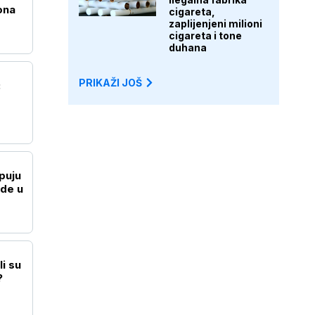
ona
cigareta,
zaplijenjeni milioni
cigareta i tone
duhana
PRIKAŽI JOŠ
:
puju
ide u
li su
?