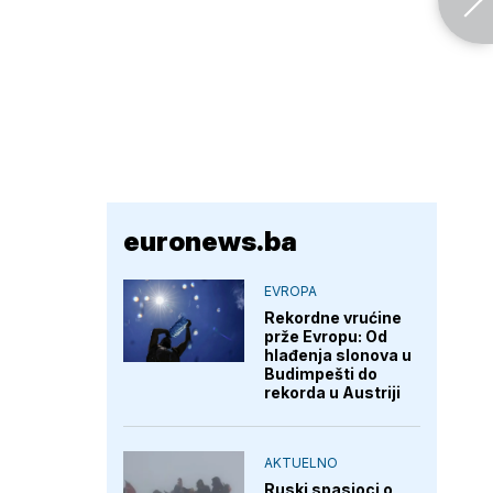
euronews.ba
EVROPA
Rekordne vrućine
prže Evropu: Od
hlađenja slonova u
Budimpešti do
rekorda u Austriji
AKTUELNO
Ruski spasioci o