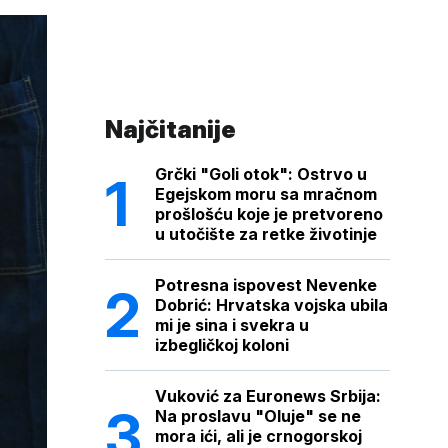
Najčitanije
Grčki "Goli otok": Ostrvo u
Egejskom moru sa mračnom
prošlošću koje je pretvoreno
u utočište za retke životinje
Potresna ispovest Nevenke
Dobrić: Hrvatska vojska ubila
mi je sina i svekra u
izbegličkoj koloni
Vuković za Euronews Srbija:
Na proslavu "Oluje" se ne
mora ići, ali je crnogorskoj