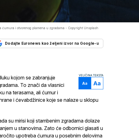
enja ćumura i otvorenog plamena u zgradama -
Copyright Unsplash
Dodajte Euronews kao željeni izvor na Google-u
VELIČINA TEKSTA
dluku kojom se zabranjuje
Aa
Aa
radama. To znači da vlasnici
iku na terasama, ali ćumur i
 hrane i ćevabdžinice koje se nalaze u sklopu
ada su mirisi koji stambenim zgradama dolaze
vanjem u stanovima. Zato će odbornici glasati u
naročito upotreba ćumura u posebnim delovima