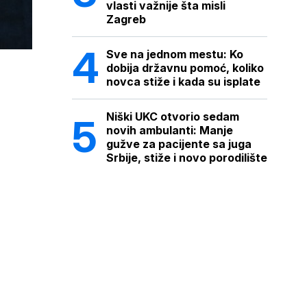
vlasti važnije šta misli
Zagreb
Sve na jednom mestu: Ko
dobija državnu pomoć, koliko
novca stiže i kada su isplate
Niški UKC otvorio sedam
novih ambulanti: Manje
gužve za pacijente sa juga
Srbije, stiže i novo porodilište