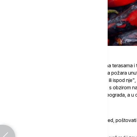
"Upotreba otvorenog plamena najčešće na terasama i to na
najmanjeg vetra dovodi do izbijanja i širenja požara un
prenosi na stambenu jedinicu pored, iznad ili ispod nje
zabrane pre svega preventivno delovanje, s obzirom na 
obuhvaćenih objekata na teritoriji grada Beograda, a u cil
životne sredine i materijalnih dobara.
Vesić je rekao da će se u Beogradu znati red, poštovati 
zaštićeni od onih koji su bahati.