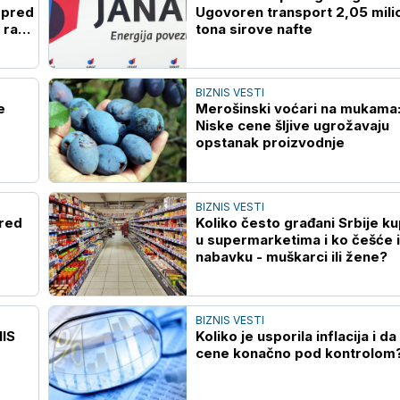
 pred
Ugovoren transport 2,05 mili
 rast
tona sirove nafte
BIZNIS VESTI
e
Merošinski voćari na mukama
Niske cene šljive ugrožavaju
opstanak proizvodnje
BIZNIS VESTI
zred
Koliko često građani Srbije ku
u supermarketima i ko češće 
nabavku - muškarci ili žene?
BIZNIS VESTI
NIS
Koliko je usporila inflacija i da 
cene konačno pod kontrolom