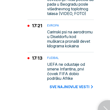
pada u Beogradu posle
višednevnog toplotnog
talasa (VIDEO, FOTO)
17:21
EVROPA
Carinski psi na aerodromu
u Diseldorfu kod
muškarca pronašli devet
kilograma kokaina
17:13
FUDBAL
UEFA ne odustaje od
smene Infantina, prvi
čovek FIFA dobio
podršku Afrike
SVE NAJNOVIJE VESTI