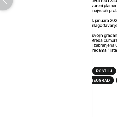
"Kao što smo sistemom "Oko sokolovo" uveli red i zaus
zaštiti građane od požara koje stvaraju otvoreni plamen,
rešenjem za buku koja je postala jedan od najvećih prob
Primena odluke odložena je za počev od 1. januara 202
stanarima na teritoriji grada Beograda za prilagođavanj
"Imperativ Grada je da zaštiti bezbednost svojih građa
posebna Odluka kojom će se zabraniti upotreba ćumura i 
stambenim zgradama. Njima će takođe biti zabranjena 
restoranima koji se nalaze u stambenim zgradama ",ist
Više o...
ZABRANA ROŠTILJANJA NA TERASI
ROŠTILJ
ZABRANA GRAD BEOGRAD
GRAD BEOGRAD
ZABRANA ĆUMUR
ĆUMUR
Komentari (
0
)