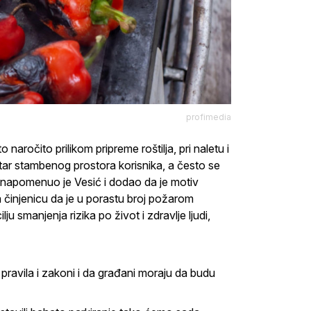
profimedia
ročito prilikom pripreme roštilja, pri naletu i
utar stambenog prostora korisnika, a često se
", napomenuo je Vesić i dodao da je motiv
činjenicu da je u porastu broj požarom
ju smanjenja rizika po život i zdravlje ljudi,
pravila i zakoni i da građani moraju da budu