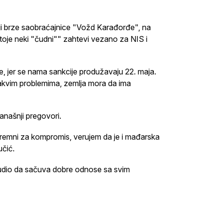
ji brze saobraćajnice "Vožd Karađorđe", na
stoje neki "čudni"" zahtevi vezano za NIS i
e, jer se nama sankcije produžavaju 22. maja.
 ovakvim problemima, zemlja mora da ima
anašnji pregovori.
 spremni za kompromis, verujem da je i mađarska
učić.
udio da sačuva dobre odnose sa svim