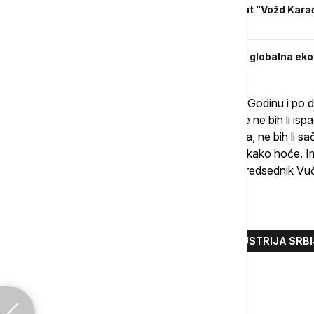
Vučić nakon potpisivanja ugovora za put "Vožd Ka
plan od 5 tačaka koji sam izneo
Vučić u Vili Mir: Srbija se vidljivo menja, globalna e
"Mi godinu i po dana imamo ove sankcije. Godinu i po
nedelje nekome odgovaram, svake nedelje ne bih li is
iskren, ne bih li sačuvao odnose sa jednima, ne bih li 
može da me udara u glavu i da gazi Srbiju kako hoće. Ima
završili? Doviđenja. Ima ko će", rekao je predsednik Vuč
Više o...
ALEKSANDAR VUČIĆ
NAFTNA INDUSTRIJA SRBI
Komentari (
0
)