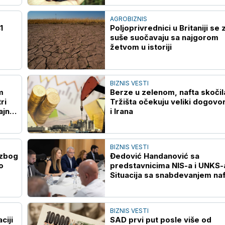
AGROBIZNIS
1
Poljoprivrednici u Britaniji se
suše suočavaju sa najgorom
žetvom u istoriji
BIZNIS VESTI
m
Berze u zelenom, nafta skočil
ri
Tržišta očekuju veliki dogovo
ajno
i Irana
BIZNIS VESTI
 zbog
Đedović Handanović sa
o
predstavnicima NIS-a i UNKS-
Situacija sa snabdevanjem na
derivatima veoma izazovna
BIZNIS VESTI
ciji
SAD prvi put posle više od