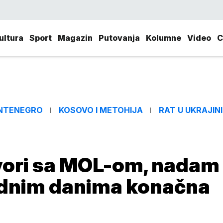
ultura
Sport
Magazin
Putovanja
Kolumne
Video
C
NTENEGRO
KOSOVO I METOHIJA
RAT U UKRAJINI
vori sa MOL-om, nadam
ednim danima konačna