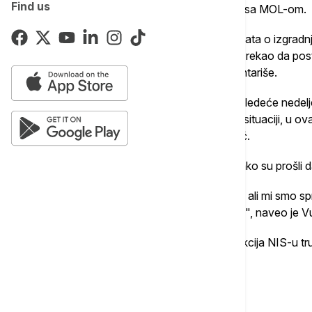
Find us
ima nekih naznaka u vezi sa pregovorima sa MOL-om.
Predsednik je, nakon potisivanja dokumenata o izgradn
pitanje novinara da li neko ucenjuje Srbiju, rekao da po
dodao da više od toga ne može da komentariše.
"Nadam se da će to biti završeno u toku sledeće nedelj
Znate, u ovakvoj situaciji, u ovako kriznoj situaciji, u
normalno funkcionisanje", istakao je Vućić.
Dodao je da će javnost biti obaveštena kako su prošli d
"Imamo nekih četiri ili pet tačaka sporenja, ali mi smo
strana spremna za kompromis, kao i ruska", naveo je V
Dodao je da se od početka uvođenja sankcija NIS-u tr
stranama.
Povezane vesti