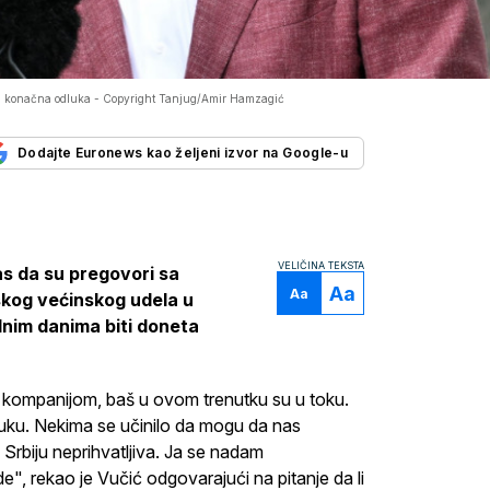
a konačna odluka -
Copyright Tanjug/Amir Hamzagić
Dodajte Euronews kao željeni izvor na Google-u
VELIČINA TEKSTA
as da su pregovori sa
Aa
Aa
kog većinskog udela u
ednim danima biti doneta
 kompanijom, baš u ovom trenutku su u toku.
ku. Nekima se učinilo da mogu da nas
Srbiju neprihvatljiva. Ja se nadam
, rekao je Vučić odgovarajući na pitanje da li