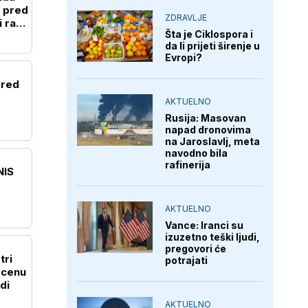
c pred
ZDRAVLJE
 rast
Šta je Ciklospora i
da li prijeti širenje u
Evropi?
zred
AKTUELNO
Rusija: Masovan
napad dronovima
na Jaroslavlj, meta
navodno bila
rafinerija
NIS
AKTUELNO
Vance: Iranci su
izuzetno teški ljudi,
pregovori će
tri
potrajati
 cenu
di
AKTUELNO