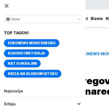
Srpski
Srbija
Evropa
Svet
Biznis
K
Srpski
TOP TAGOVI
EURONEWS MONTENEGRO
KOSOVO I METOHIJA
EURONEWS MO
TOP TAGOVI
RAT U UKRAJINI
Naslovna
Biznis
Biznis vesti
KRIZA NA BLISKOM ISTOKU
Vučić: U toku prego
kompromisu, u nar
Najnovije
odluka
Srbija