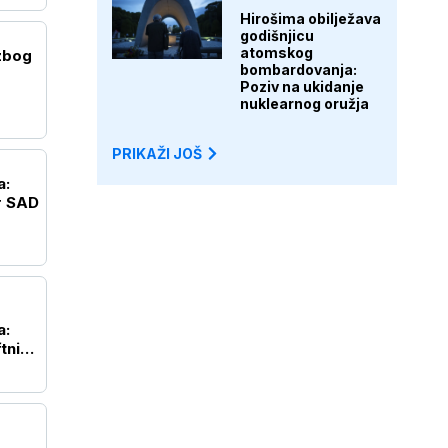
Hirošima obilježava
godišnjicu
atomskog
 zbog
bombardovanja:
Poziv na ukidanje
nuklearnog oružja
PRIKAŽI JOŠ
a:
r SAD
a:
ftnim