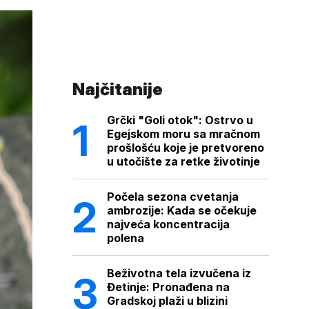
Najčitanije
Grčki "Goli otok": Ostrvo u
Egejskom moru sa mračnom
prošlošću koje je pretvoreno
u utočište za retke životinje
Počela sezona cvetanja
ambrozije: Kada se očekuje
najveća koncentracija
polena
Beživotna tela izvučena iz
Đetinje: Pronađena na
Gradskoj plaži u blizini