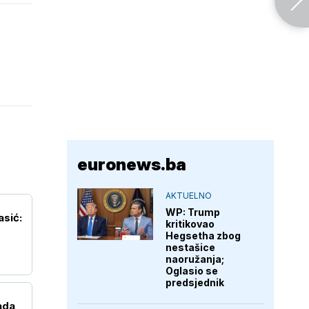
euronews.ba
AKTUELNO
WP: Trump
asić:
kritikovao
Hegsetha zbog
nestašice
naoružanja;
Oglasio se
predsjednik
ada