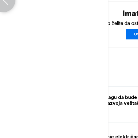
Imat
Ukoliko želite da os
O
Biznis
BIZNIS VESTI
Lučić: Srbija na pragu da bude
suštinski centar razvoja vešt
inteligencije
BIZNIS VESTI
Aničić: Snabdevanje električ