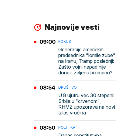
Najnovije vesti
09:00
FOKUS
Generacije američkih
predsednika "lomile zube"
na Iranu, Tramp poslednji:
Zašto vojni napad nije
doneo željenu promenu?
08:54
DRUŠTVO
U 8 ujutru već 30 stepeni:
Srbija u "crvenom",
RHMZ upozorava na novi
talas vrućina
08:50
POLITIKA
Danas konstitutivna