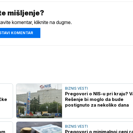
e mišljenje?
tavite komentar, kliknite na dugme.
STAVI KOMENTAR
BIZNIS VESTI
Pregovori o NIS-u pri kraju? V
ačke
Rešenje bi moglo da bude
postignuto za nekoliko dana
BIZNIS VESTI
nom
Pregovori o minimalnoj ceni r