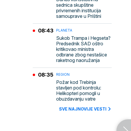
sednica skupštine
privremenih institucija
samouprave u Prištini
08:43
PLANETA
Sukob Trampa i Hegseta?
Predsednik SAD oštro
kritikovao ministra
odbrane zbog nestašice
raketnog naoružanja
08:35
REGION
Požar kod Trebinja
stavljen pod kontrolu:
Helikopteri pomogli u
obuzdavanju vatre
SVE NAJNOVIJE VESTI