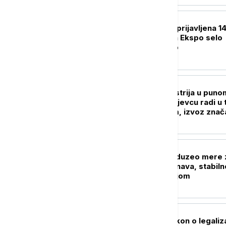
BIZNIS VESTI
Jerinić: Za Ekspo prijavljena 14
zemlja, stanovi za Ekspo selo
završeni 95 odsto
BIZNIS VESTI
Srpska auto-industrija u puno
gasu: Fiat u Kragujevcu radi u t
smene i vikendom, izvoz znač
porastao
BIZNIS VESTI
Živković: EPS preduzeo mere
niskog dotoka Dunava, stabiln
snabdevanje strujom
BIZNIS VESTI
Putin potpisao zakon o legaliza