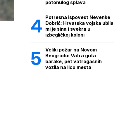
potonulog splava
Potresna ispovest Nevenke
Dobrić: Hrvatska vojska ubila
mi je sina i svekra u
izbegličkoj koloni
Veliki požar na Novom
Beogradu: Vatra guta
barake, pet vatrogasnih
vozila na licu mesta