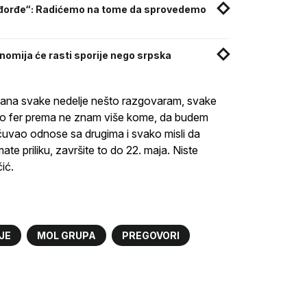
rađorđe“: Radićemo na tome da sprovedemo
konomija će rasti sporije nego srpska
 dana svake nedelje nešto razgovaram, svake
pao fer prema ne znam više kome, da budem
sačuvao odnose sa drugima i svako misli da
te priliku, završite to do 22. maja. Niste
ić.
JE
MOL GRUPA
PREGOVORI