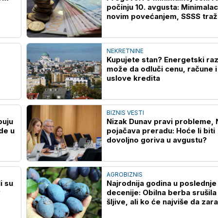
počinju 10. avgusta: Minimala
novim povećanjem, SSSS traži
i ostalih plata
NEKRETNINE
Kupujete stan? Energetski ra
može da odluči cenu, račune i
uslove kredita
BIZNIS VESTI
puju
Nizak Dunav pravi probleme, 
de u
pojačava preradu: Hoće li biti
dovoljno goriva u avgustu?
AGROBIZNIS
li su
Najrodnija godina u poslednje 
?
decenije: Obilna berba srušila
šljive, ali ko će najviše da zara