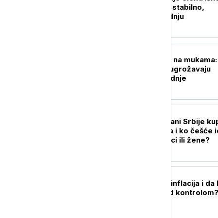
energijom u Srbiji stabilno,
apelujemo na štednju
BIZNIS VESTI
Merošinski voćari na mukama:
Niske cene šljive ugrožavaju
opstanak proizvodnje
BIZNIS VESTI
Koliko često građani Srbije ku
u supermarketima i ko češće i
nabavku - muškarci ili žene?
BIZNIS VESTI
Koliko je usporila inflacija i da 
cene konačno pod kontrolom