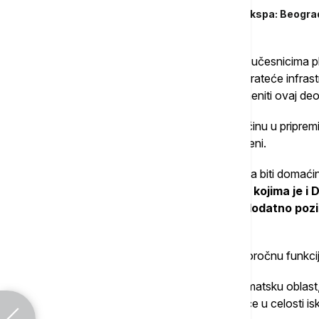
Sutra počinje poslednjih 365 dana do Ekspa: Beograd
Predaja ključeva paviljona međunarodnim učesnicima pl
radovi na Ekspo selu i realizuje izgradnja prateće infras
infrastrukturne projekte koji će trajno promeniti ovaj d
Paralelno sa izgradnjom kompleksa u Surčinu u pripremi 
obrise građani moći da vide početkom jeseni.
Ističe se da će Beograd u godini pred nama biti domaći
tehnoloških i inovacionih događaja,
među kojima je i D
tek i startap sajmova, čime se Srbija dodatno poz
Evrope.
Svaki segment projekta dobiće svoju dugoročnu funkciju
Master plan Ekspa 2027, koji obuhvata tematsku oblast
najboljih praksi i korporativnih sadržaja, biće u celosti 