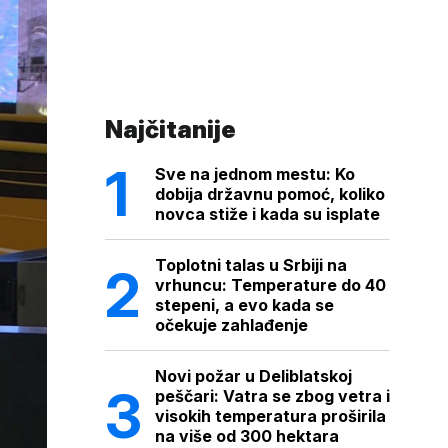
Najčitanije
Sve na jednom mestu: Ko
dobija državnu pomoć, koliko
novca stiže i kada su isplate
Toplotni talas u Srbiji na
vrhuncu: Temperature do 40
stepeni, a evo kada se
očekuje zahlađenje
Novi požar u Deliblatskoj
peščari: Vatra se zbog vetra i
visokih temperatura proširila
na više od 300 hektara