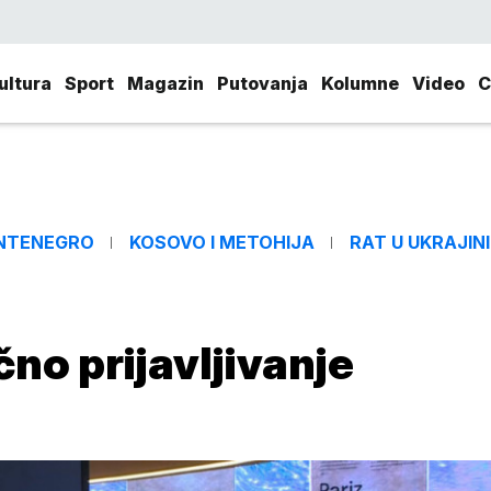
ultura
Sport
Magazin
Putovanja
Kolumne
Video
C
NTENEGRO
KOSOVO I METOHIJA
RAT U UKRAJINI
no prijavljivanje