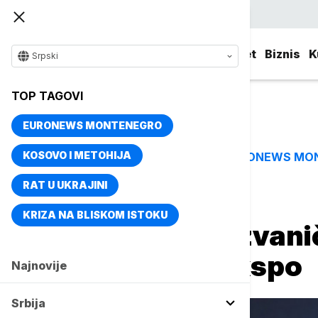
Srpski
Srbija
Evropa
Svet
Biznis
K
Srpski
TOP TAGOVI
EURONEWS MONTENEGRO
KOSOVO I METOHIJA
EURONEWS MO
TOP TAGOVI
RAT U UKRAJINI
Naslovna
Biznis
Biznis vesti
KRIZA NA BLISKOM ISTOKU
Danas počinje zvanič
volontera za Ekspo
Najnovije
Srbija