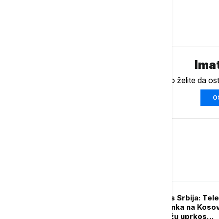
Komentari (
0
)
Imat
Ukoliko želite da os
O
Biznis
BIZNIS VESTI
Lučić za Euronews Srbija: Te
ostaje stub opstanka na Kosov
Metohiji i širi mrežu uprkos