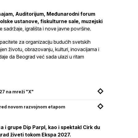
sajam, Auditorijum, Međunarodni forum
kolske ustanove, fiskulturne sale, muzejski
 sadržaje, igrališta i nove javne površine.
kapacitete za organizaciju budućih svetskih
en životu, obrazovanju, kulturi, inovacijama i
daje da Beograd već sada ulazi u ritam
27 na mreži "X"
 pred novom razvojnom etapom
a i grupe Dip Parpl, kao i spektakl Cirk du
grad živeti tokom Ekspa 2027.