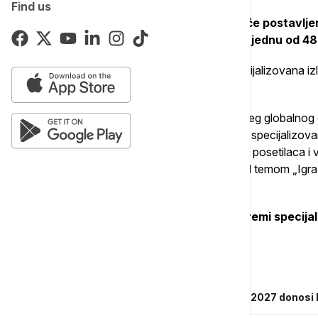
Find us
Na navedenoj internet prezentaciji biće postavljen
budući volonteri moći da se prijave za jednu od 48
Kompanija Ekspo 2027 ističe da je ta specijalizovana iz
staviti u centar međunarodne pažnje.
"Tačno godinu dana pred početak najvećeg globalnog do
Beograd ulazi u završnu fazu priprema za specijalizov
međunarodnih učesnika, više od 4 miliona posetilaca i v
sporta, muzike, inovacija i tehnologije, pod temom „Igr
navodi se u saopštenju.
Naglašava se da se svi radovi na pripremi specija
dinamici.
Povezane vesti
Vučić se oglasio na Instagramu: Ekspo 2027 donosi hi