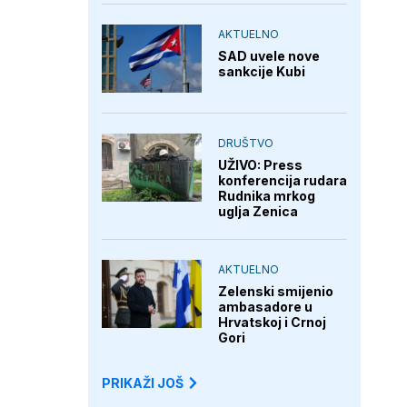
AKTUELNO
SAD uvele nove
sankcije Kubi
DRUŠTVO
UŽIVO: Press
konferencija rudara
Rudnika mrkog
uglja Zenica
AKTUELNO
Zelenski smijenio
ambasadore u
Hrvatskoj i Crnoj
Gori
PRIKAŽI JOŠ