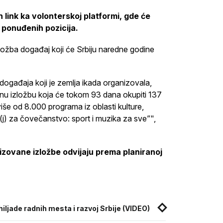
 link ka volonterskoj platformi, gde će
 ponuđenih pozicija.
ložba događaj koji će Srbiju naredne godine
gađaja koji je zemlja ikada organizovala,
anu izložbu koja će tokom 93 dana okupiti 137
iše od 8.000 programa iz oblasti kulture,
a(j) za čovečanstvo: sport i muzika za sve”",
lizovane izložbe odvijaju prema planiranoj
ljade radnih mesta i razvoj Srbije (VIDEO)