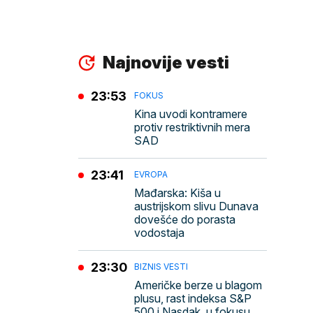
Najnovije vesti
23:53
FOKUS
Kina uvodi kontramere
protiv restriktivnih mera
SAD
23:41
EVROPA
Mađarska: Kiša u
austrijskom slivu Dunava
dovešće do porasta
vodostaja
23:30
BIZNIS VESTI
Američke berze u blagom
plusu, rast indeksa S&P
500 i Nasdak, u fokusu