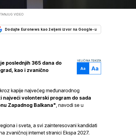
/ TANJUG VIDEO
Dodajte Euronews kao željeni izvor na Google-u
VELIČINA TEKSTA
je poslednjih 365 dana do
Aa
Aa
grad, kao i zvanično
 kroz kapije najvećeg međunarodnog
ti najveći volonterski program do sada
gionu Zapadnog Balkana"
, navodi se u
regiona i sveta, a svi zainteresovani kandidati
a zvaničnoj internet stranici Ekspa 2027.