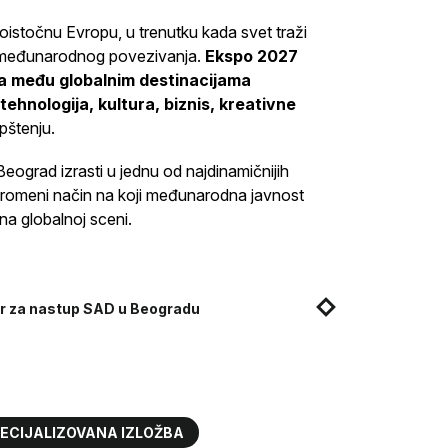
ugoistočnu Evropu, u trenutku kada svet traži
e međunarodnog povezivanja.
Ekspo 2027
ira među globalnim destinacijama
ehnologija, kultura, biznis, kreativne
pštenju.
eograd izrasti u jednu od najdinamičnijih
o promeni način na koji međunarodna javnost
na globalnoj sceni.
or za nastup SAD u Beogradu
ECIJALIZOVANA IZLOŽBA