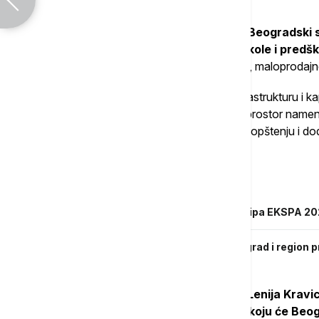
manifestacije.
Nasleđe Ekspa 2027 uključivaće novi Beogradski 
igre, centre za učenje i kreativnost, škole i predš
deo, rezidencijalni i hotelski kompleks
, maloprodajne
Time Beograd i Srbija prvi put dobijaju infrastrukturu i 
mega događaja, ali i potpuno novi urbani prostor namenj
međunarodnoj saradnji, naglašava se u saopštenju i do
najvećih svetskih dešavanja.
Povezane vesti
Ekspo 2027: Zloupotreba imena i logotipa EKSPA 20
Ekspo 2027 na sajmu u Banjaluci: Beograd i region
Navodi se da koncerti Erosa Ramacotija,
Lenija Kravic
Solej predstavljaju uvod u atmosferu koju će Beo