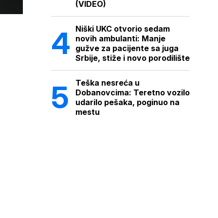
(VIDEO)
Niški UKC otvorio sedam
novih ambulanti: Manje
gužve za pacijente sa juga
Srbije, stiže i novo porodilište
Teška nesreća u
Dobanovcima: Teretno vozilo
udarilo pešaka, poginuo na
mestu