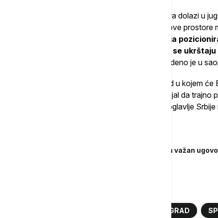
"Prvi put u istoriji, događaj ovakvih razmera dolazi u j
nova mesta susreta, nove centre ideja i nove prostor
Beograd predstavlja priliku da se Srbija pozicion
budućnosti, na mapi gradova u kojima se ukrštaju t
industrije i međunarodni dijalog
", navedeno je u sao
Dodaje se da će naredna godina biti period u kojem će B
globalnih tačaka susreta sveta, uz potencijal da trajn
posmatra region i otvori novo razvojno poglavlje Srbije 
Povezane vesti
Amerika stiže na Ekspo 2027: Potpisan važan ugov
Više o...
EKSPO 2027
VOLONTERI
BEOGRAD
SP