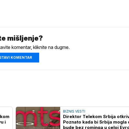
e mišljenje?
tavite komentar, kliknite na dugme.
STAVI KOMENTAR
BIZNIS VESTI
lekom
Direktor Telekom Srbija otkri
u i
Poznato kada bi Srbija mogla 
bude bez rominga u celoj Evr