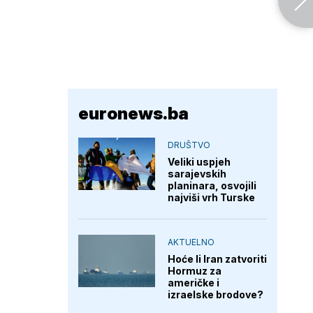
euronews.ba
DRUŠTVO
Veliki uspjeh
sarajevskih
planinara, osvojili
najviši vrh Turske
AKTUELNO
Hoće li Iran zatvoriti
Hormuz za
američke i
izraelske brodove?