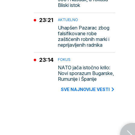
Bliski istok
23:21
AKTUELNO
Uhapšen Pazarac zbog
falsifikovane robe
zaštićenih robnih marki i
neprijavljenih radnika
23:14
FOKUS
NATO jača istočno krilo:
Novi sporazum Bugarske,
Rumunije i Španije
SVE NAJNOVIJE VESTI