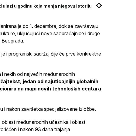
 ulazi u godinu koja menja njegovu istoriju
anirana je do 1. decembra, dok se završavaju
trukture, uključujući nove saobraćajnice i druge
eo Beograda.
je i programski sadržaj čije će prve konkrektne
n i nekih od najvećih međunarodnih
žajtekst, jedan od najuticajnijih globalnih
icionira na mapi novih tehnoloških centara
 i nakon završetka specijalizovane izložbe.
, oblast međunarodnih učesnika i oblast
iskorišćen i nakon 93 dana trajanja