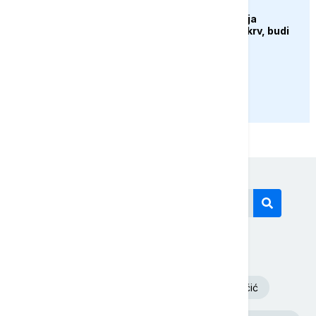
DRUŠTVO
Sutra u Sarajevu akcija
darivanja krvi - Daruj krv, budi
opet njihov heroj
PRIKAŽI JOŠ
Današnji tagovi
Volodimir Zelenski
Aleksandar Vučić