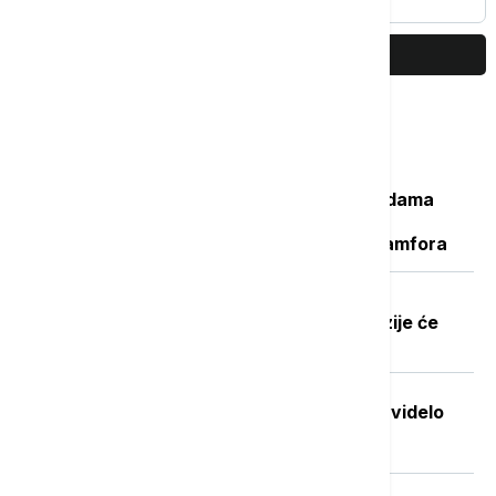
PRIKAŽI JOŠ
Najčitanije
Važan svedok antičke istorije: U vodama
Sicijlije otkriveni ostaci potonulog
starorimskog broda sa 100 vinskih amfora
Dobre vesti za najstarije građane:
Povećanje penzija ove godine, penzije će
pratiti rast plata
Stvorena nova boja koju je do sada videlo
samo sedmoro ljudi