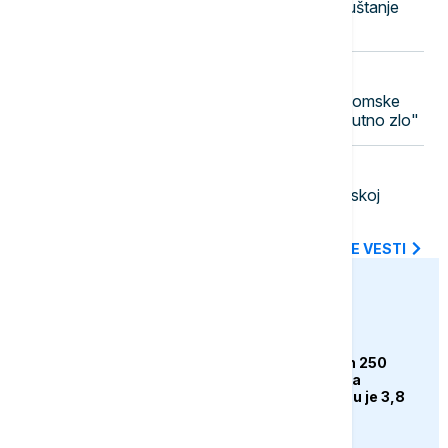
Časovi gitare u prirodi: Hobi za opuštanje
koji nikada nije kasno početi
12:48
FOKUS
Nagasaki obeležio 81 godinu od atomske
bombe: "Nuklearno oružje je apsolutno zlo"
12:44
DRUŠTVO
Vučić: Stambena naselja u Deliblatskoj
peščari nisu ugrožena požarom
SVE NAJNOVIJE VESTI
euronews.ba
BIZNIS
Rimac rasprodao svih 250
Bugattija prije početka
proizvodnje. Cijena mu je 3,8
miliona eura