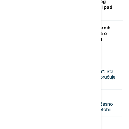
Kada se očekuje završetak toplotnog
talasa? RHMZ najavljuje osveženje i pad
temperature
"Nisam izneo ništa novo sem nespornih
činjenica": Lučić za Euronews Srbija o
zabrani ulaska na Kosovo i Metohiju
Najnovije vesti
13:03
POLITIKA
Srbija i Ukrajina "partneri, a ne rivali": Šta
Zelenski donosi Beogradu, a šta poručuje
Briselu i Moskvi?
13:00
POLITIKA
Vučić: Radimo sve da olakšamo užasno
težak život Srbima na Kosovu i Metohiji
12:55
DRUŠTVO