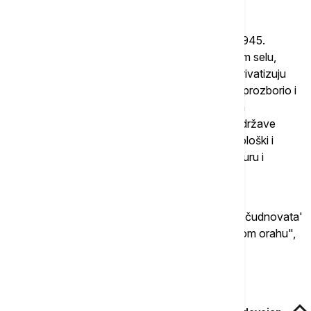
Onda su, istakao je Knežević, "oni čiji su preci 1945.
organizovali javnu sahranu Isusu Hristu u jednom selu,
zatražili mu i krštenicu 2019. godine, želeći da privatizuju
crkve, veru i Boga koga nam je ovde proslovio, prozborio i
doneo Sveti Sava, predstavljajući sve kao jedan
velikookupatorski naum najbliže nam u regionu države
Srbije i na svaki način želeli nam, kroz jedan ideološki i
institucionalni inženjering zatru našu istoriju, kulturu i
duhovnost".
"Ali kako kaza veliki Njegoš 'tvrd je orah, voćka čudnovata'
i neću da elaboriram ko je "polomio zube na ovom orahu",
naveo je Knežević.
Povezane vesti