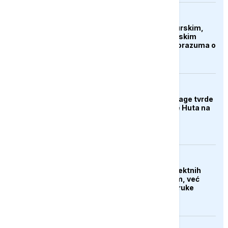
AKTUELNO
Islamabad ukrašen turskim,
saudijskim i pakistanskim
zastavama nakon sporazuma o
zajedničkoj odbrani
AKTUELNO
Jemenske vladine snage tvrde
da su napale položaje Huta na
jugu
AKTUELNO
Iran tvrdi da nema direktnih
pregovora sa SAD-om, već
samo razmjenjuju poruke
putem posrednika