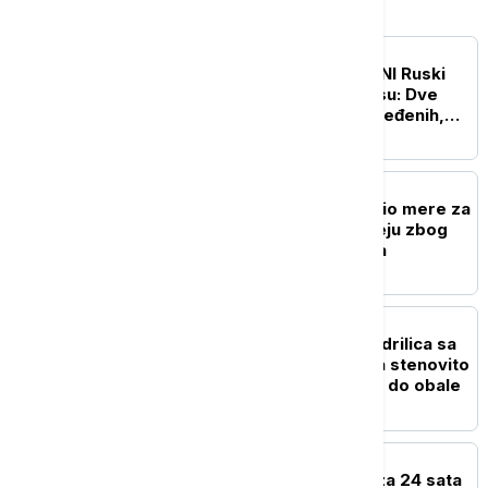
EVROPA
UŽIVO
RAT U UKRAJINI Ruski
napadi na Harkov i Odesu: Dve
osobe stradale, 18 povređenih,
pogođene stambene zgrade
EVROPA
Britanski premijer najavio mere za
građane: Kreće na turneju zbog
rastućih troškova života
EVROPA
Drama kod Naksosa: Jedrilica sa
šest ljudi nasukala se na stenovito
dno, svi bezbedno došli do obale
EVROPA
U Severnoj Makedoniji za 24 sata