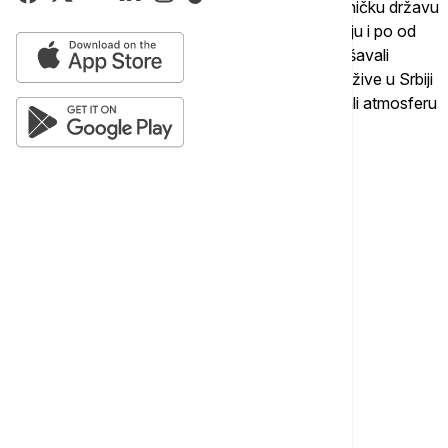
"Onda su nas progonili što smo glasali za zajedničku državu
sa Srbijom, sudili nam i presuđuvali punih deceniju i po od
crnogorske nezavisnosti. Tri puta su nas proglašavali
genocidnima. Našu braću, rođake i prijatelje koji žive u Srbiji
su proglašavali za antidržavne elemente i stvarali atmosferu
da je u Crnoj Gori greh, kazna i zločin biti Srbin".