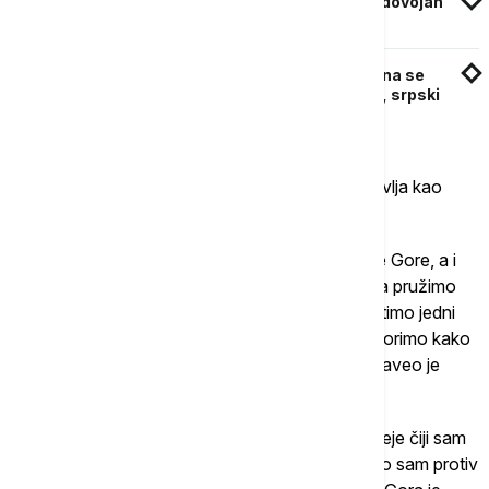
Mandić o rezultatima popisa u Crnoj Gori: Zadovojan
sam, čestitke Monstatu
Rezultati popisa u Crnoj Gori: 256.463 građana se
izjašnjava kao Crnogorci, a 205.370 kao Srbi, srpski
govori 43 odsto
Istakao je da rezultate popisa ne želi da predstavlja kao
pobedu srpskog naroda u Crnoj Gori.
"Želim da pošaljem poruku svim građanima Crne Gore, a i
političkim elitama da je vreme da se pomirimo, da pružimo
jedni drugima ruku, da se dogovorimo, da oprostimo jedni
drugima ako smo negde zgrešili, ali da se dogovorimo kako
da gradimo našu zajedničku kuću Crnu Goru", naveo je
Knežević i istakao:
"Ovaj moj poziv nije slabost, već snaga jedne ideje čiji sam
samo mali deo bio i biću u Crnoj Gori, ne zato što sam protiv