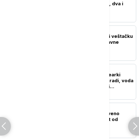
registrovano 25 požara, dva i
dalje aktivna
EVROPA
Turska počela da koristi veštačku
inteligenciju da smanji javne
troškove
REGION
Blok 2 u rumunskoj nuklearki
Černavoda nastavlja da radi, voda
Dunava porasla za četiri
centimetra
EVROPA
U Grčkoj proglašeno crveno
upozorenje na opasnost od
požara