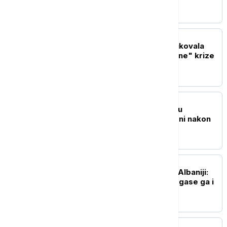
savezne vlade
EVROPA
Italijanska opozicija kritikovala
Meloni zbog "neosnovane" krize
sa Španijom
REGION
Požari u blizini Trebinja u
Republici Srpskoj ugašeni nakon
devet dana
REGION
Požar na planini Kruja u Albaniji:
Ugroženo oko 30 kuća, gase ga i
helikopteri
EVROPA