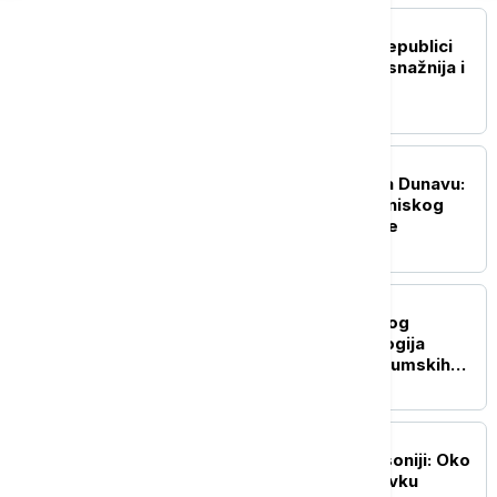
EVROPA
Dodik: Podrška Srbije Republici
Srpskoj nikada nije bila snažnija i
konkretnija
EVROPA
Dramatična operacija na Dunavu:
Potopljene barže zbog niskog
vodostaja kod nuklearke
EVROPA
Vatrogasci dobijaju novog
saveznika: Kako tehnologija
pomaže u borbi protiv šumskih
požara
EVROPA
Masovni protesti u Saksoniji: Oko
10.000 ljudi tražilo ostavku