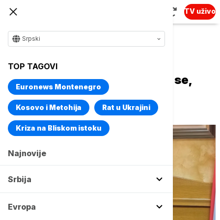
TV uživo
Srpski
Naslovna
Evropa
Region
TOP TAGOVI
Knežević: Ne prebrojavajmo se,
Euronews Montenegro
pružima jedni drugima ruku,
pomirimo se
Kosovo i Metohija
Rat u Ukrajini
Kriza na Bliskom istoku
Najnovije
Srbija
Evropa