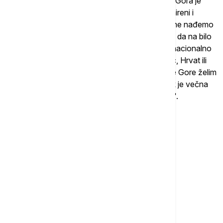
nekoga, nego zato što sam za Crnu Goru. Crna Gora je
naša kuća, u njoj treba svi da živimo složni, pomireni i
zadovoljni i da nikada više ni na jednom popisu ne nađemo
se u situaciji da se prebrojavamo, oduzimamo ili da na bilo
koji način se neko oseti ugroženim zato što se nacionalno
izjasnio kao Srbin, Crnogorac, Bošnjak, Albanac, Hrvat ili
Eskim. U to ime, u ime neke nove pomirene Crne Gore želim
da još jednom svima pružim ruku i uskliknem nek je večna
Crna Gora i svi narodi i svi narodi koji žive u njoj".
Više o...
POPIS STANOVNIŠTVA
POPIS STANOVNIŠTVA U CRNOJ GORI
MILAN KNEŽEVIĆ
CRNA GORA