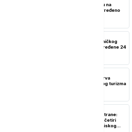
Eksplozija gasa u kampu na
festivalu Taubertal, povređeno
deset ljudi
REGION
U sudaru teretnog i putničkog
voza kod Bjelovara povređene 24
osobe
EVROPA
Novi protesti žitelja ostrva
Majorka protiv masovnog turizma
EVROPA
Odbrana nuklearne elektrane:
Rumunija potopila tri od četiri
barže na Dunavu zbog niskog
vodostaja