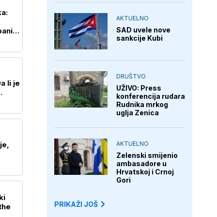
ka:
AKTUELNO
SAD uvele nove
aniji,
sankcije Kubi
DRUŠTVO
 li je
UŽIVO: Press
konferencija rudara
Rudnika mrkog
uglja Zenica
AKTUELNO
je,
Zelenski smijenio
ambasadore u
Hrvatskoj i Crnoj
Gori
ki
PRIKAŽI JOŠ
the