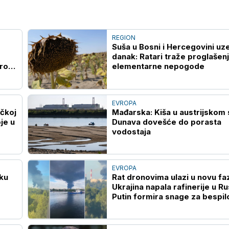
REGION
Suša u Bosni i Hercegovini uz
danak: Ratari traže proglašen
brod
elementarne nepogode
EVROPA
čkoj
Mađarska: Kiša u austrijskom 
je u
Dunava dovešće do porasta
vodostaja
EVROPA
ku
Rat dronovima ulazi u novu fa
Ukrajina napala rafinerije u Rus
Putin formira snage za bespil
sisteme