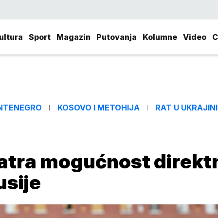
ultura
Sport
Magazin
Putovanja
Kolumne
Video
C
NTENEGRO
KOSOVO I METOHIJA
RAT U UKRAJINI
matra mogućnost direkt
usije