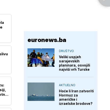
ela
je
euronews.ba
DRUŠTVO
slivu
Veliki uspjeh
sarajevskih
planinara, osvojili
najviši vrh Turske
zu:
AKTUELNO
iji,
Hoće li Iran zatvoriti
otne
Hormuz za
američke i
izraelske brodove?