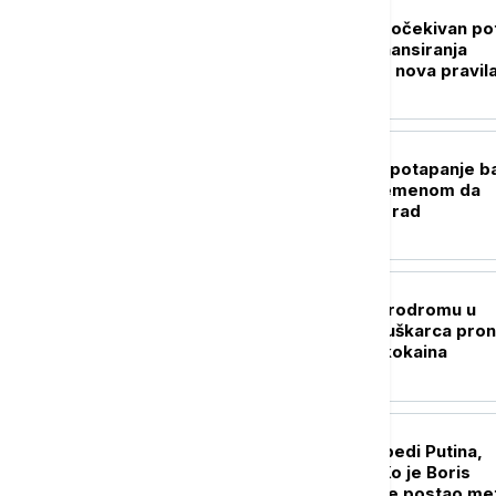
EVROPA
Brisel povukao neočekivan po
Menja se način finansiranja
odbrane Ukrajine, nova pravil
otvaraju vrata za Kijev
EVROPA
Rumunija odložila potapanje ba
Dunav, trka sa vremenom da
nuklearka nastavi rad
EVROPA
Carinski psi na aerodromu u
Diseldorfu kod muškarca pron
devet kilograma kokaina
EVROPA
Pokušao je da pobedi Putina,
završio u egzilu: Ko je Boris
Nadeždin i zašto je postao me