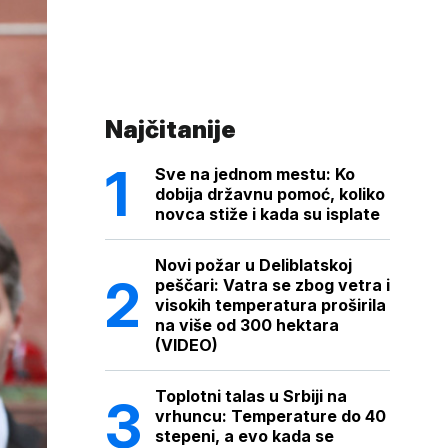
Najčitanije
Sve na jednom mestu: Ko
dobija državnu pomoć, koliko
novca stiže i kada su isplate
Novi požar u Deliblatskoj
peščari: Vatra se zbog vetra i
visokih temperatura proširila
na više od 300 hektara
(VIDEO)
Toplotni talas u Srbiji na
vrhuncu: Temperature do 40
stepeni, a evo kada se