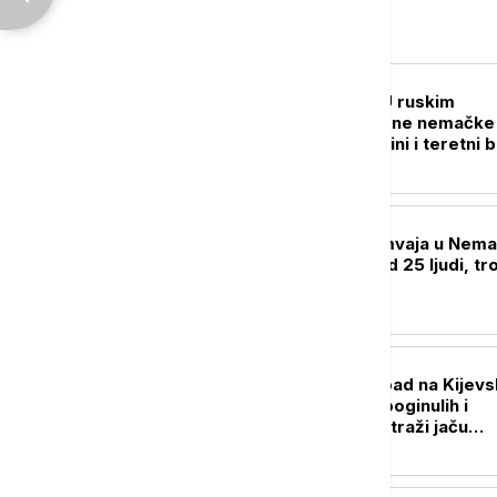
Evropa
EVROPA
RAT U UKRAJINI U ruskim
napadima pogođene nemačke
kompanije u Ukrajini i teretni 
u Crnom moru
EVROPA
U sudaru dva tramvaja u Nema
povređeno više od 25 ljudi, tro
kritičnom stanju
EVROPA
Masovni ruski napad na Kijevs
oblast: Desetine poginulih i
ranjenih, Ukrajina traži jaču
protivvazdušnu odbranu