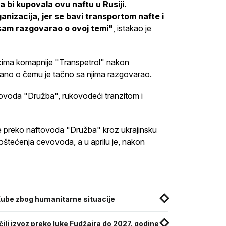
 bi kupovala ovu naftu u Rusiji.
anizacija, jer se bavi transportom nafte i
m sam razgovarao o ovoj temi"
, istakao je
icima komapnije "Transpetrol" nakon
zirano o čemu je tačno sa njima razgovarao.
ovoda "Družba", rukovodeći tranzitom i
fte preko naftovoda "Družba" kroz ukrajinsku
oštećenja cevovoda, a u aprilu je, nakon
ube zbog humanitarne situacije
li izvoz preko luke Fudžaira do 2027. godine