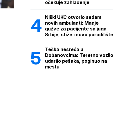
očekuje zahlađenje
Niški UKC otvorio sedam
novih ambulanti: Manje
gužve za pacijente sa juga
Srbije, stiže i novo porodilište
Teška nesreća u
Dobanovcima: Teretno vozilo
udarilo pešaka, poginuo na
mestu