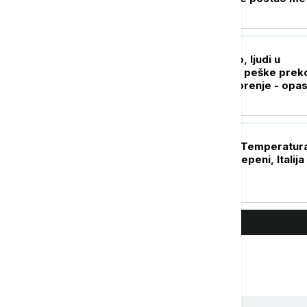
Kremlja?
EVROPA
Dunav se povukao, ljudi u
Mađarskoj krenuli peške prek
reke: Stiglo upozorenje - opa
po život
EVROPA
Mediteran ključa: Temperatur
mora prešla 30 stepeni, Italija
beleži ekstrem