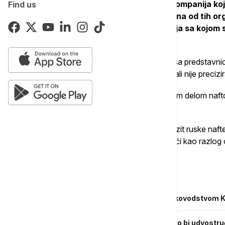
"Morala bi to da bude neka državna kompanija koja
Find us
'Transpetrol' bi takođe mogao biti jedna od tih org
prirodno je da su oni bili prva kompanija sa kojo
Fico.
Fico je prethodno održao hitan sastanak sa predstavn
pregovora u Rusiji o isporuci energenata, ali nije preci
Kompanija "Transpetrol" upravlja slovačkim delom naft
distribucijom nafte unutar Slovačke.
Krajem januara, Ukrajina je obustavila tranzit ruske na
teritoriju do Slovačke i Mađarske, navodeći kao razlog 
sanacije oštećenja, nastavljena isporuka.
Povezane vesti
Peskov: Rusija održava kontakte sa rukovodstvom K
UAE ubrzavaju izgradnju naftovoda kako bi udvostruči