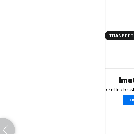
Više o...
SLOVAČKA
RUSIJA
NAFTA
TRANSPET
Komentari (
0
)
Imat
Ukoliko želite da os
O