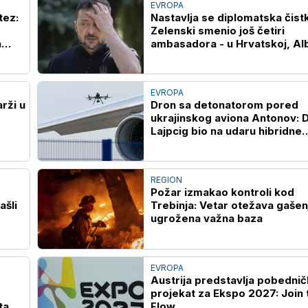
EVROPA
tez:
Nastavlja se diplomatska čist
Zelenski smenio još četiri
a
ambasadora - u Hrvatskoj, Alb
Crnoj Gori i Pakistanu
EVROPA
rži u
Dron sa detonatorom pored
ukrajinskog aviona Antonov: Da
Lajpcig bio na udaru hibridne
operacije?
REGION
Požar izmakao kontroli kod
ašli
Trebinja: Vetar otežava gašen
ugrožena važna baza
EVROPA
Austrija predstavlja pobednič
projekat za Ekspo 2027: Join 
ta
Flow