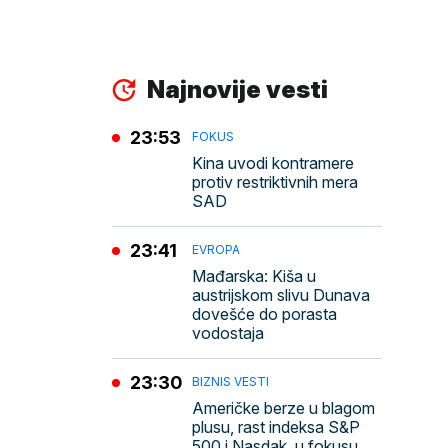
Najnovije vesti
23:53
FOKUS
Kina uvodi kontramere
protiv restriktivnih mera
SAD
23:41
EVROPA
Mađarska: Kiša u
austrijskom slivu Dunava
dovešće do porasta
vodostaja
23:30
BIZNIS VESTI
Američke berze u blagom
plusu, rast indeksa S&P
500 i Nasdak, u fokusu