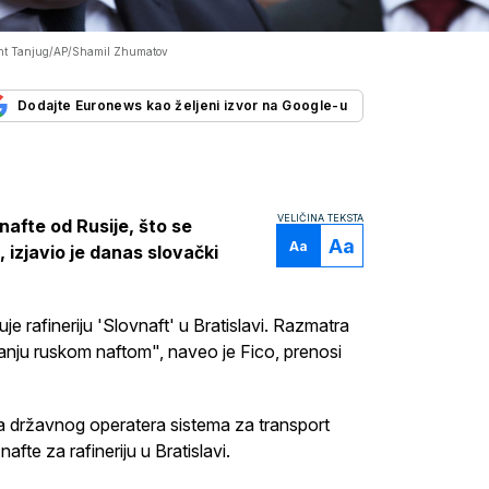
ht Tanjug/AP/Shamil Zhumatov
Dodajte Euronews kao željeni izvor na Google-u
VELIČINA TEKSTA
afte od Rusije, što se
Aa
Aa
izjavio je danas slovački
 rafineriju 'Slovnaft' u Bratislavi. Razmatra
ju ruskom naftom", naveo je Fico, prenosi
a državnog operatera sistema za transport
fte za rafineriju u Bratislavi.