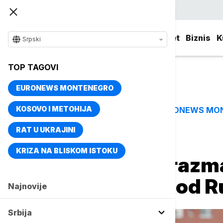
Srpski
Srbija
Evropa
Svet
Biznis
K
Srpski
TOP TAGOVI
EURONEWS MONTENEGRO
KOSOVO I METOHIJA
EURONEWS MO
TOP TAGOVI
RAT U UKRAJINI
Naslovna
Evropa
KRIZA NA BLISKOM ISTOKU
Fico: Slovačka raz
kupovine nafte od R
Najnovije
Srbija