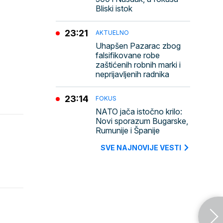
Bliski istok
23:21
AKTUELNO
Uhapšen Pazarac zbog
falsifikovane robe
zaštićenih robnih marki i
neprijavljenih radnika
23:14
FOKUS
NATO jača istočno krilo:
Novi sporazum Bugarske,
Rumunije i Španije
SVE NAJNOVIJE VESTI