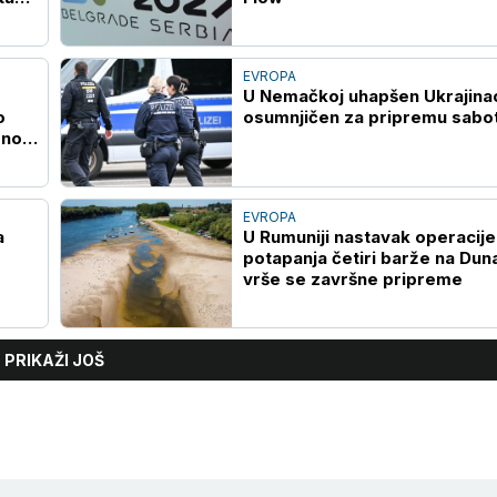
EVROPA
U Nemačkoj uhapšen Ukrajina
o
osumnjičen za pripremu sabo
sno
EVROPA
a
U Rumuniji nastavak operacije
potapanja četiri barže na Dun
vrše se završne pripreme
PRIKAŽI JOŠ