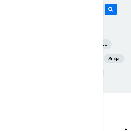
Današnji tagovi
Volodimir Zelenski
Aleksandar Vučić
Euronews Srbija
Dunav
Požar
Srbija
Ukrajina
Deliblatska Peščara
Teme