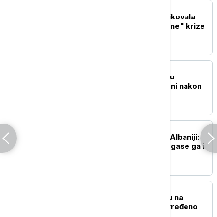
EVROPA
Italijanska opozicija kritikovala
Meloni zbog "neosnovane" krize
sa Španijom
REGION
Požari u blizini Trebinja u
Republici Srpskoj ugašeni nakon
devet dana
REGION
Požar na planini Kruja u Albaniji:
Ugroženo oko 30 kuća, gase ga i
helikopteri
EVROPA
Eksplozija gasa u kampu na
festivalu Taubertal, povređeno
deset ljudi