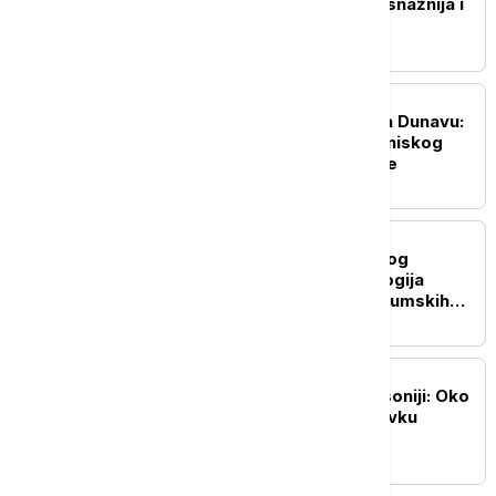
Srpskoj nikada nije bila snažnija i
konkretnija
EVROPA
Dramatična operacija na Dunavu:
Potopljene barže zbog niskog
vodostaja kod nuklearke
EVROPA
Vatrogasci dobijaju novog
saveznika: Kako tehnologija
pomaže u borbi protiv šumskih
požara
EVROPA
Masovni protesti u Saksoniji: Oko
10.000 ljudi tražilo ostavku
savezne vlade