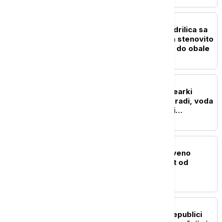
EVROPA
Drama kod Naksosa: Jedrilica sa
šest ljudi nasukala se na stenovito
dno, svi bezbedno došli do obale
REGION
Blok 2 u rumunskoj nuklearki
Černavoda nastavlja da radi, voda
Dunava porasla za četiri
centimetra
EVROPA
U Grčkoj proglašeno crveno
upozorenje na opasnost od
požara
EVROPA
Dodik: Podrška Srbije Republici