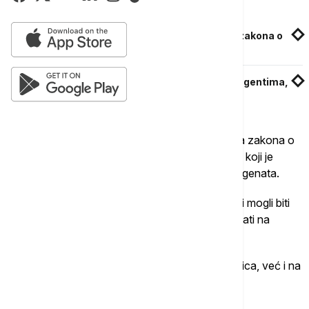
Povezane vesti
Na ulicama Tbilisija slavlje zbog povlačenja zakona o
"stranim agentima"
U Gruziji povučen predlog zakona o stranim agentima,
koji je izazvao velike proteste
Gruzijski parlament je u februaru registrovao dva zakona o
stranim agentima, jedan gruzijski i drugi američki, koji je
prevod američkog zakona o registraciji stranih agenata.
Prema gruzijskoj verziji, novinski mediji takođe bi mogli biti
označeni kao strani agenti, dok zakon neće uticati na
pojedince.
Američka verzija se ne odnosi samo na pravna lica, već i na
fizička lica, a uključuje i krivičnu odgovornost.