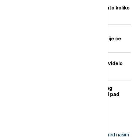
Objavljene nove cene goriva: Poznato koliko
će koštati benzin i dizel
Dobre vesti za najstarije građane:
Povećanje penzija ove godine, penzije će
pratiti rast plata
Stvorena nova boja koju je do sada videlo
samo sedmoro ljudi
Kada se očekuje završetak toplotnog
talasa? RHMZ najavljuje osveženje i pad
temperature
Najnovije vesti
11:57
NAUKA
Evolucija se svakodnevno odvija pred našim