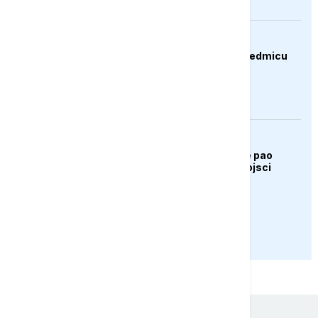
BIZNIS
Dolar oslabio drugu sedmicu
zaredom
AKTUELNO
Bugarska: Dron koji je pao
pripada ukrajinskoj vojsci
PRIKAŽI JOŠ