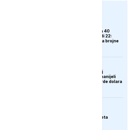
euronews.ba
DRUŠTVO
Dok gradovi "gore" na 40
stepeni, Jahorina nudi 22:
Ljetna sezona privukla brojne
goste
AKTUELNO
Zelenski o ukrajinskoj
operaciji: Rusiji smo nanijeli
gubitke od 12,2 milijarde dolara
EVROPA
Njemački ministar:
Svakodnevna smo meta
hibridnog ratovanja