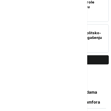
Bruner: Unutrašnje kontrole
granica Španije i Italije su
privremene
REGION
Požar kod Lećevice u Splitsko-
dalmatinskoj županiji: U gašenju
angažovani i kanaderi
PRIKAŽI JOŠ
Najčitanije
Važan svedok antičke istorije: U vodama
Sicijlije otkriveni ostaci potonulog
starorimskog broda sa 100 vinskih amfora