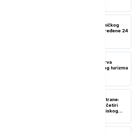
REGION
U sudaru teretnog i putničkog
voza kod Bjelovara povređene 24
osobe
EVROPA
Novi protesti žitelja ostrva
Majorka protiv masovnog turizma
EVROPA
Odbrana nuklearne elektrane:
Rumunija potopila tri od četiri
barže na Dunavu zbog niskog
vodostaja
EVROPA