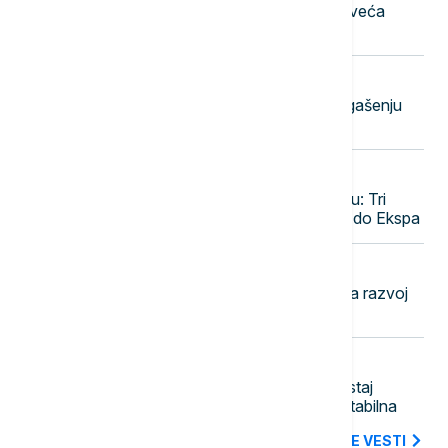
očima: Kako su gradovi postali najveća
laboratorija životinjskog sveta
11:46
CRNA GORA
Tri požara aktivna u Crnoj Gori: U gašenju
angažovani helikopteri i avioni
11:43
POLITIKA
Vučić o Starom železničkom mostu: Tri
nivoa, kafići i vidikovac, završetak do Ekspa
11:38
POLITIKA
Vučević u Svilajncu o planovima za razvoj
opštine i bolji život građana
11:27
POLITIKA
Đedović Handanović: Nizak vodostaj
Dunava stvara izazove, situacija stabilna
SVE NAJNOVIJE VESTI