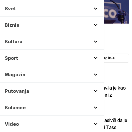
Svet
Biznis
Salome Zurabašvili -
Copyright AP/Julien de Rosa, Pool Photo via AP
Autor:
Tanjug
Kultura
09/03/2023
-
21:48
Sport
Dodajte Euronews kao željeni izvor na Google-u
Magazin
Gruzijska predsednica Salome Zurabišvili pozdravila je kao
Putovanja
pobedu naroda današnju odluku vlade da povuče iz
parlamenta predlog zakona o stranim agentima.
Kolumne
Ona je čestitala celom društvu ovu pobedu, naglasivši da je
Video
time demonstrirana stvarna moć naroda, prenosi Tass.