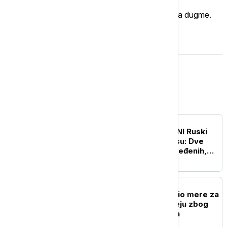
Ukoliko želite da ostavite komentar, kliknite na dugme.
OSTAVI KOMENTAR
Evropa
EVROPA
UŽIVO
RAT U UKRAJINI Ruski
napadi na Harkov i Odesu: Dve
osobe stradale, 18 povređenih,
pogođene stambene zgrade
EVROPA
Britanski premijer najavio mere za
građane: Kreće na turneju zbog
rastućih troškova života