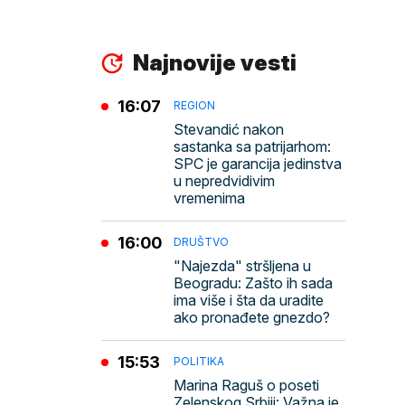
Najnovije vesti
16:07
REGION
Stevandić nakon
sastanka sa patrijarhom:
SPC je garancija jedinstva
u nepredvidivim
vremenima
16:00
DRUŠTVO
"Najezda" stršljena u
Beogradu: Zašto ih sada
ima više i šta da uradite
ako pronađete gnezdo?
15:53
POLITIKA
Marina Raguš o poseti
Zelenskog Srbiji: Važna je