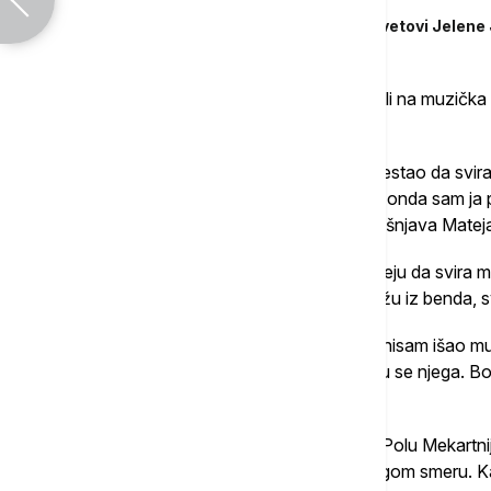
"Istina oblikovana u mraku": Magični svetovi Jelene 
U bendu ima i onih koji su od malih nogu išli na muzička 
Mateja.
"Nakon sedmog razreda osnovne sam prestao da sviram 
godine, Strahinja je počeo da svira gitaru i onda sam j
je dobio ideju za bend i našli smo se", objašnjava Matej
Bubnjar Nemanja Radosavljević imao je ideju da svira man
Svira nekoliko instrumenata, kako nam kažu iz benda, 
"Ja sam krenuo instrumenta da sviram, ali nisam išao m
ljudi obično imaju. Volim ovaj bend i držaću se njega. 
rastanemo", ističe Nemanja.
Bas gitarista Dušan Ivanović vidi uzora u Polu Mekartnij
druženje sa Strahinjom odvelo ga je u drugom smeru. K