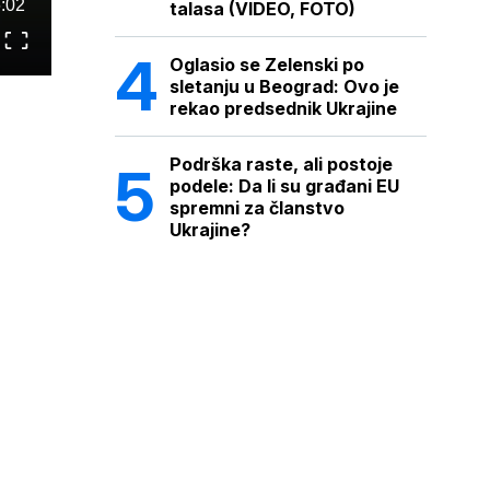
:02
talasa (VIDEO, FOTO)
Oglasio se Zelenski po
sletanju u Beograd: Ovo je
rekao predsednik Ukrajine
Podrška raste, ali postoje
podele: Da li su građani EU
spremni za članstvo
Ukrajine?