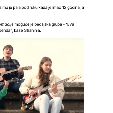
a mu je pala pod ruku kada je imao 12 godina, a
omaćije
moguće je bečajska grupa - 'Eva
 benda", kaže Strahinja.