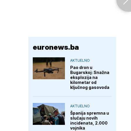
euronews.ba
AKTUELNO
Pao dron u
Bugarskoj: Snažna
eksplozija na
kilometar od
ključnog gasovoda
AKTUELNO
Španija spremna u
slučaju novih
incidenata, 2.000
vojnika