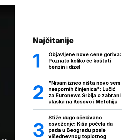
Najčitanije
Objavljene nove cene goriva:
Poznato koliko će koštati
benzin i dizel
"Nisam izneo ništa novo sem
nespornih činjenica": Lučić
za Euronews Srbija o zabrani
ulaska na Kosovo i Metohiju
Stiže dugo očekivano
osveženje: Kiša počela da
pada u Beogradu posle
višednevnog toplotnog