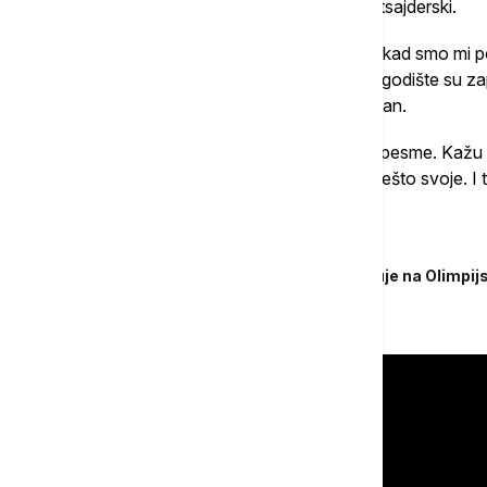
rock, ali to je za generaciju zed prilično autsajderski.
"Baš malo ljudi sluša ovu vrstu muzike, ali kad smo mi
mnogo mojih drugova i ljudi koji su u moje godište su za
muzike i svidelo im se zapravo", kaže Dušan.
Na YouTube-u Maršali su objavili svoje tri pesme. Kažu
koji sviraju obrade, a oni žele da ponude nešto svoje. I t
Povezane vesti
Crtež za medalju: Petra Kovačević putuje na Olimpijs
konkursu