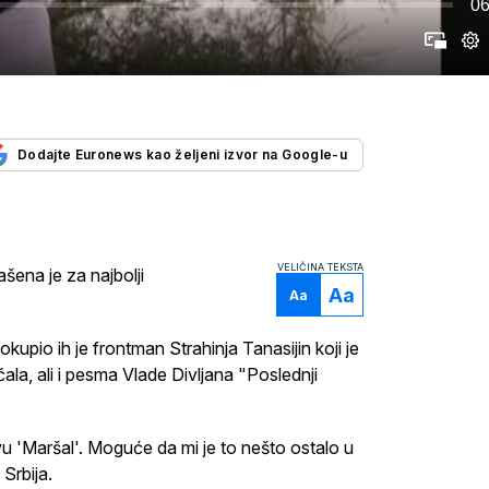
06
Dodajte Euronews kao željeni izvor na Google-u
VELIČINA TEKSTA
šena je za najbolji
Aa
Aa
upio ih je frontman Strahinja Tanasijin koji je
ala, ali i pesma Vlade Divljana "Poslednji
vu 'Maršal'. Moguće da mi je to nešto ostalo u
Srbija.