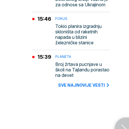
za odnose sa Ukrajinom
15:46
FOKUS
Tokio planira izgradnju
skloništa od raketnih
napada u blizini
železničke stanice
15:39
PLANETA
Broj žrtava pucnjave u
školi na Tajlandu porastao
na devet
SVE NAJNOVIJE VESTI