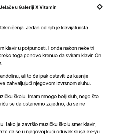
Jelače u Galeriji X Vitamin
takmičenja. Jedan od njih je klavijaturista
klavir u potpunosti. I onda nakon neke tri
a preko toga ponovo krenuo da sviram klavir. On
a.
dolinu, ali to će ipak ostaviti za kasnije.
sve zahvaljujući njegovom izvrsnom sluhu.
uzičku školu. Imam mnogo bolji sluh, nego što
Boriću se da ostanemo zajedno, da se ne
u. Iako je završio muzičku školu smer klavir,
aže da se u njegovoj kući oduvek sluša ex-yu