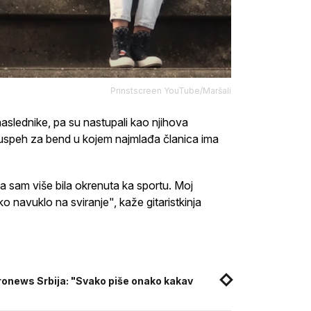
Prinstscreen YouTube/Maršali
slednike, pa su nastupali kao njihova
uspeh za bend u kojem najmlađa članica ima
ga sam više bila okrenuta ka sportu. Moj
ko navuklo na sviranje", kaže gitaristkinja
ronews Srbija: "Svako piše onako kakav