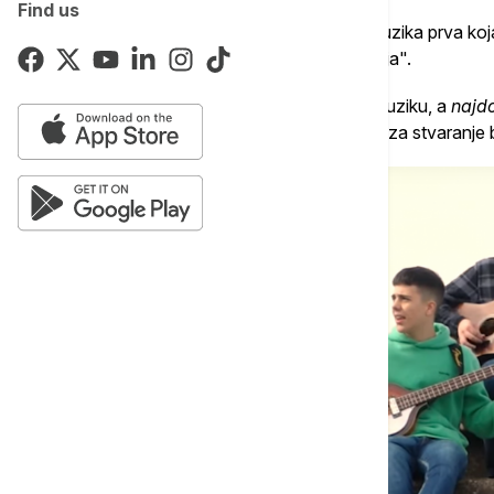
Find us
Mladi muzičar dodaje da kaže da je rok muzika prva koj
na njega je uticao i film "Boemska rapsodija".
"Onda sam tu malo istraživao i domaću muziku, a
najd
Braun'. Oni su negde bili glavna inspiracija za stvaranje