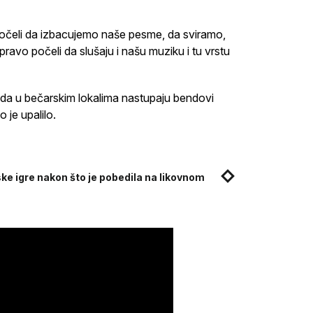
 počeli da izbacujemo naše pesme, da sviramo,
pravo počeli da slušaju i našu muziku i tu vrstu
 da u bečarskim lokalima nastupaju bendovi
o je upalilo.
ke igre nakon što je pobedila na likovnom