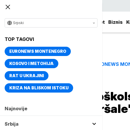
Srpski
Srbija
Evropa
Svet
Biznis
K
Srpski
TOP TAGOVI
EURONEWS MONTENEGRO
KOSOVO I METOHIJA
EURONEWS MO
TOP TAGOVI
RAT U UKRAJINI
Naslovna
Kultura
Aktuelno iz kulture
KRIZA NA BLISKOM ISTOKU
Najbolji srednjoškols
Upoznajte "Maršale",
Najnovije
generacije
Srbija