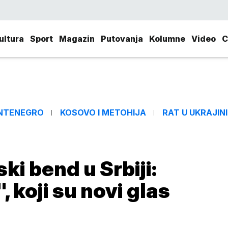
ultura
Sport
Magazin
Putovanja
Kolumne
Video
C
NTENEGRO
KOSOVO I METOHIJA
RAT U UKRAJINI
ki bend u Srbiji:
 koji su novi glas