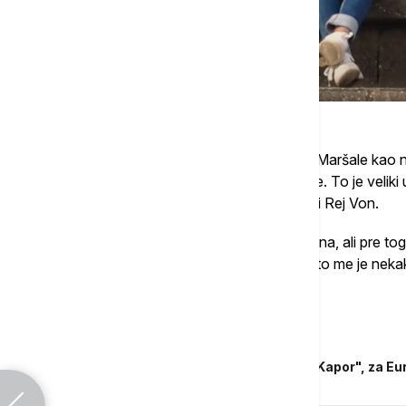
Bečejski bend "Eva Braun" prepoznao je Maršale kao na
predgrupa u beogradskom Domu omladine. To je veliki 
15 godina i koju inspirišu Erik Klepton i Stivi Rej Von.
"Ja sam počela da sviram sa nekih 10 godina, ali pre to
nastavnik je svirao bluz i tu staru muziku i to me je neka
Katarina Pivnički.
Povezane vesti
Đorđe Matić, dobitnik nagrade "Momo Kapor", za Eu
jeste"