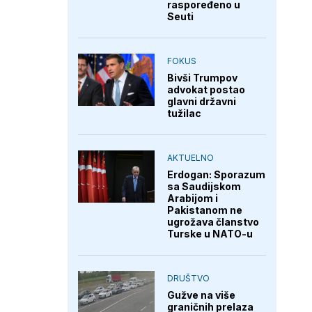
raspoređeno u
Seuti
FOKUS
Bivši Trumpov
advokat postao
glavni državni
tužilac
AKTUELNO
Erdogan: Sporazum
sa Saudijskom
Arabijom i
Pakistanom ne
ugrožava članstvo
Turske u NATO-u
DRUŠTVO
Gužve na više
graničnih prelaza