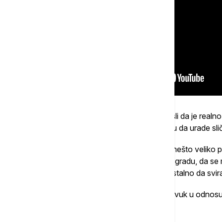
Kako nam kaže frontman Strahinja, ne misli da je realn
bi još jednu grupu mladih uspeli da motivišu da urade slič
"Znam da je jako teško da neko postigne nešto veliko po 
imam je da budemo dovoljno bitni u ovom gradu, da se mo
centar, pa da imamo mesto gde možemo stalno da svira
Iako ovi srednjoškolci slede nešto mekši zvuk u odnosu
celu generaciju.