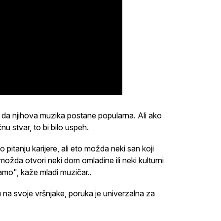
o da njihova muzika postane popularna. Ali ako
nu stvar, to bi bilo uspeh.
pitanju karijere, ali eto možda neki san koji
žda otvori neki dom omladine ili neki kulturni
mo", kaže mladi muzičar..
 na svoje vršnjake, poruka je univerzalna za